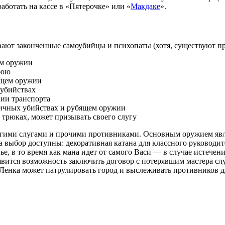
ботать на кассе в «Пятерочке» или «
Макдаке
».
вают законченные самоубийцы и психопаты (хотя, существуют пр
ем оружии
бою
ющем оружии
 убийствах
нии транспорта
тичных убийствах и рубящем оружии
 трюках, может призывать своего слугу
ругими слугами и прочими противниками. Основным оружием явля
выбор доступны: декоративная катана для классного руководите
вье, в то время как мана идет от самого Васи — в случае истече
вится возможность заключить договор с потерявшим мастера слуг
енка может патрулировать город и выслеживать противников дл