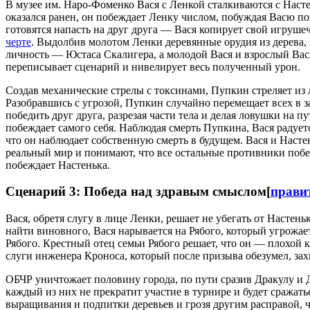
В музее им. Наро-Фоменко Вася с Ленкой сталкиваются с Наст
оказался ранен, он побеждает Ленку числом, побуждая Васю по
готовятся напасть на друг друга — Вася копирует свой игруше
черте
. Выдолбив молотом Ленки деревянные орудия из дерева,
личность — Юстаса Скалигера, а молодой Вася и взрослый Вас
переписывает сценарий и нивелирует весь полученный урон.
Создав механические стрелы с токсинами, Пупкин стреляет из 
Разобравшись с угрозой, Пупкин случайно перемещает всех в з
победить друг друга, разрезая части тела и делая ловушки на пу
побеждает самого себя. Наблюдая смерть Пупкина, Вася радует
что он наблюдает собственную смерть в будущем. Вася и Насте
реальный мир и понимают, что все остальные противники побеж
побеждает Настенька.
Сценарий 3: Победа над здравым смыслом
[
прави
Вася, обретя слугу в лице Ленки, решает не убегать от Настень
найти виновного, Вася нарывается на Рябого, который угрожа
Рябого. Крестный отец семьи Рябого решает, что он — плохой к
слуги инженера Кроноса, который после призыва обезумел, захв
ОБЧР уничтожает половину города, по пути сразив Дракулу и 
каждый из них не прекратит участие в турнире и будет сража
выращивания и подпитки деревьев и грозя другим расправой, 