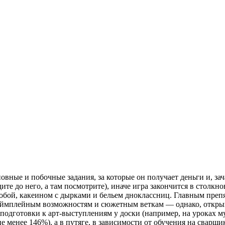
овные и побочные задания, за которые он получает деньги и, за
дите до него, а там посмотрите), иначе игра закончится в стол
бой, какеином с дырками и бельем дноклассниц. Главным препятс
еймплейным возможностям и сюжетным веткам — однако, открыва
и подготовки к арт-выступлениям у доски (например, на уроках 
е менее 146%), а в путяге, в зависимости от обучения на сварщи