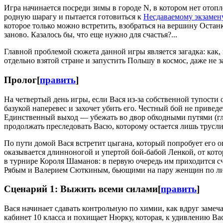
Игра начинается посреди зимы в городе N, в котором нет отопле
родную шарагу и пытается готовиться к
Несдаваемому экзамен
которое только можно встретить, взобраться на вершину Остан
заново. Казалось бы, что еще нужно для счастья?...
Главной проблемой сюжета данной игры является загадка: как,
отдельно взятой стране и запустить Польшу в космос, даже не з
Пролог
[
править
]
На четвертый день игры, если Вася из-за собственной тупости 
базукой наперевес и захочет убить его. Честный бой не привед
Единственный выход — убежать во двор обходными путями (гла
продолжать преследовать Васю, которому остается лишь трусли
По пути домой Вася встретит цыгана, который попробует его о
оказывается длинноногой и упертой бой-бабой Ленкой, от кото
в турнире Короля Шаманов: в первую очередь им приходится сч
Рябым и Валерием Сюткиным, бьющими на пару женщин по л
Сценарий 1: Выжить всеми силами
[
править
]
Вася начинает сдавать контрольную по химии, как вдруг замеч
кабинет 10 класса и похищает Нюрку, которая, к удивлению Ва