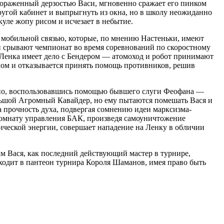
, пораженный дерзостью Васи, мгновенно сражает его пинком
другой кабинет и выпрыгнуть из окна, но в школу неожиданно
куле жопу рисом и исчезает в небытие.
и с мобильной связью, которые, по мнению Настеньки, имеют
 срывают чемпионат во время соревнований по скоростному
к Ленка имеет дело с Бендером — атомоход и робот принимают
лом и отказывается принять помощь противников, решив
очно, воспользовавшись помощью бывшего слуги Феофана —
льшой Агромный Кавайдер, но ему пытаются помешать Вася и
а прочность духа, подвергая сомнению идеи марксизма-
 комнату управления БАК, произведя самоуничтожение
гической энергии, совершает нападение на Ленку в обличии
ам Вася, как последний действующий мастер в турнире,
 входит в пантеон турнира Короля Шаманов, имея право быть