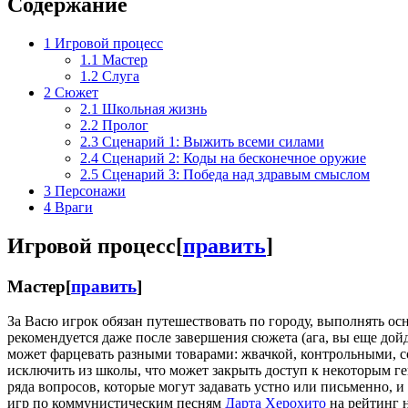
Содержание
1
Игровой процесс
1.1
Мастер
1.2
Слуга
2
Сюжет
2.1
Школьная жизнь
2.2
Пролог
2.3
Сценарий 1: Выжить всеми силами
2.4
Сценарий 2: Коды на бесконечное оружие
2.5
Сценарий 3: Победа над здравым смыслом
3
Персонажи
4
Враги
Игровой процесс
[
править
]
Мастер
[
править
]
За Васю игрок обязан путешествовать по городу, выполнять осн
рекомендуется даже после завершения сюжета (ага, вы еще дой
может фарцевать разными товарами: жвачкой, контрольными, со
исключить из школы, что может закрыть доступ к некоторым г
ряда вопросов, которые могут задавать устно или письменно, 
игр по коммунистическим песням
Дарта Херохито
на рейтинг н