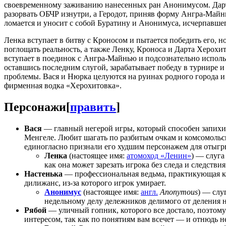
своевременному заживанию нанесенных ран Анонимусом. Дарт 
разорвать ОБЧР изнутри, а Геродот, приняв форму Ангра-Майн
ломается и уносит с собой Буратину и Анонимуса, исчерпавше
Ленка вступает в битву с Кроносом и пытается победить его, 
поглощать реальность, а также Ленку, Кроноса и Дарта Херохит
вступает в поединок с Ангра-Майнью и подсознательно испол
оставшись последним слугой, зарабатывает победу в турнире 
проблемы. Вася и Нюрка целуются на руинах родного города и 
фирменная водка «Херохитовка».
Персонажи
[
править
]
Вася
— главный негерой игры, который способен запихи
Менгеле. Любит шагать по разбитым очкам и комсомольс
единогласно признали его худшим персонажем для отыгр
Ленка
(настоящее имя:
атомоход «Ленин»
) — слуга
как она может зарезать игрока без следа и следствия
Настенька
— профессиональная ведьма, практикующая к
дилижанс, из-за которого игрок умирает.
Анонимус
(настоящее имя:
англ.
Anonymous
) — слу
недельному делу дележников делимого от деления 
Рябой
— уличный гопник, которого все достало, поэтом
интересом, так как по понятиям вам всечет — и отнюдь не