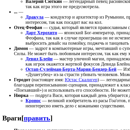
Валерий Сюткин
— легендарный певец расиянской
так как игра этого не предусмотрела.
...
—
Дракула
— кондуктор и архитектор из Румынии, п
интересом, так как посадит вас на кол.
Отец Феофан
— судья, который является православным с
Дарт Херохито
— японский Бог-император, принадл
Феофана, так как в случае проигрыша он не исчезне
выбросить девайс на помойку, поджечь и танцевать
Димон
— задрот в компьютерные игры, мечтавший о супер
Силы. Не может быть любовным интересом, так как ему х
Девид Блейн
— мастер уличной магии, принадлежит
как игрок окажется жертвой фокусов Девида Блейна 
Остап-Сулейман-Берта-Мария-Бендер-Бей
— Изб
«Душегубец» из-за страсти убивать человеков. Мо
Геродот
(настоящее имя:
Юстас Скалигер
) — легендарны
благодаря переписыванию сценария, принадлежит к клас
«Поехавший») и использовать его способности. Не может
Нюрка
— подруга Васи, которая каждый день убирается д
Кронос
— великий изобретатель из расы Гоа'отов, 
неинтересно иметь дело с кожаными существами.
Враги
[
править
]