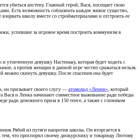
ется убиться апстену. Главный герой, Вася, посещает свою
ками. Есть возможность соблазнить каждое живое существо,
 взорвать школу вместе со стройматериалами и отстроить ее
гроки, успевшие за игровое время построить коммунизм в
ю и утонченную девушку Настеньку, которая будет ходить с
вание, а против женщин в данной игре честно сражаться нельзя.
й можно скинуть девушку. После спасения она будет
о, он призывает своего слугу —
атомоход «Ленин»
, который
ента Вася и Ленка начинают совместное выживание ради победы
де ради денежного приза в 150 тенге, а также с гопником
опник Рябой из путяги напротив школы. Он вторгается в
ок тем, что проспорил своему днокурснику и товарищу Лютому