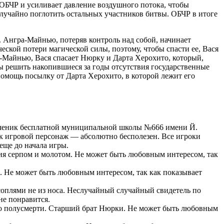
ОБЧР и усиливает давление воздушного потока, чтобы
лучайно поглотить остальных участников битвы. ОБЧР в итоге
. Ангра-Майнью, потеряв контроль над собой, начинает
еской потери магической силы, поэтому, чтобы спасти ее, Вася
-Майнью, Вася спасает Нюрку и Дарта Херохито, который,
ы решить накопившиеся за годы отсутствия государственные
помощь посылку от Дарта Херохито, в которой лежит его
 Ученик бесплатной муниципальной школы №666 имени Й.
к игровой персонаж — абсолютно бесполезен. Все игроки
еще до начала игры.
ия серпом и молотом. Не может быть любовным интересом, так
 Не может быть любовным интересом, так как показывает
 соплями не из носа. Неслучайный случайный свидетель по
не понравится.
 до полусмерти. Старший брат Нюрки. Не может быть любовным