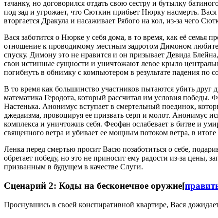
тачанку, но договорился отдать свою сестру и бутылку батиног
под зад и угрожает, что Сюткин прибьет Нюрку насмерть. Вася 
вторгается Дракула и насаживает Рябого на кол, из-за чего Сю
Вася заботится о Нюрке у себя дома, в то время, как её семья
отношение к проводимому местным задротом Димоном любитель
спуску. Димону это не нравится и он призывает Девида Блейна
свои истинные сущности и уничтожают левое крыло центрально
погибнуть в обнимку с компьютером в результате падения по с
В то время как большинство участников пытаются убить друг
математика Геродота, который рассчитал им условия победы.
Настенька. Анонимус вступает в смертельный поединок, котор
джедаизма, провоцируя ее призвать серп и молот. Анонимус и
комплекса и уничтожив себя. Феофан ослабевает в битве и уми
священного ветра и убивает ее мощным потоком ветра, в итоге
Ленка перед смертью просит Васю позаботиться о себе, подари
обретает победу, но это не приносит ему радости из-за цены, 
призванным в будущем в качестве Слуги.
Сценарий 2: Коды на бесконечное оружие
[
правит
Проснувшись в своей конспиративной квартире, Вася дожидае