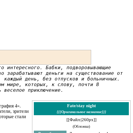
го интересного. Бабки, подворовывающие
во зарабатывают деньги на существование от
, каждый день, без отпусков и больничных.
ом мире, которых, к слову, почти 8
ь веселое приключение.
Fate/stay night
графия 4».
атели, зрители
{{{Оригинальное название}}}
оторые стали
[[Файл:|260px]]
(Обложка)