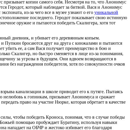
с призывает копии самого себя. Несмотря на то, что Анонимус
тся Геродот, который наблюдает за битвой. Вася и Анонимус
кспоната, из-за чего все в музее узнают о его
уникальной
местоположение последнего. Геродот показывает свою истинную
нечное оружие и пытаются победить Скалигера, хотя тот
онный дневник, и убивает его деревянным копьем.
я и Пупкин бросаются друг на друга с кинжалами и пытаются
ает убить ее, а сам Вася получает преимущество в бою и
лько Скалигер, но быстро сменяется в лице из-за понимания,
пощечину за угрозы в будущем. Они вдвоем возвращаются в
ния без награждения победителя, хотя по совокупности очков
о взрыва канализации в школе приводит его к путяге. Пытаясь
ую нелюбовь к гопникам, призывает Анонимуса и сражает
передать право на участие Нюрке, которая обретает в качестве
силы, чтобы победить Кроноса, понимая, что в случае победы
 с Божьей помощью пробуждает Буратину, используя навыки
тина нападает на ОБЧР и жестоко избивает его благодаря