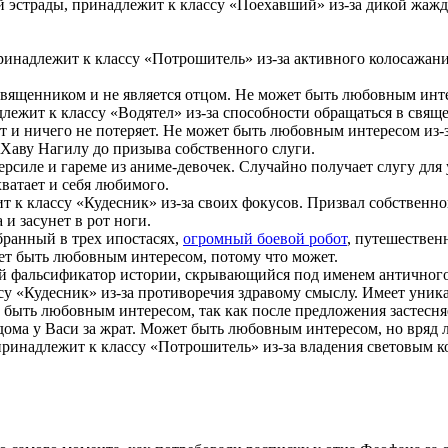
 эстрады, принадлежит к классу «Поехавший» из-за дикой жаж
ринадлежит к классу «Потрошитель» из-за активного колосажан
вященником и не является отцом. Не может быть любовным инте
ежит к классу «Водятел» из-за способности обращаться в свяще
т и ничего не потеряет. Не может быть любовным интересом из-за
 Хаву Нагилу до призыва собственного слуги.
силе и гареме из аниме-девочек. Случайно получает слугу для
ватает и себя любимого.
 к классу «Кудесник» из-за своих фокусов. Призвал собственно
и засунет в рот ноги.
ранный в трех ипостасях,
огромный боевой робот
, путешествен
жет быть любовным интересом, потому что может.
й фальсификатор истории, скрывающийся под именем античного
су «Кудесник» из-за противоречия здравому смыслу. Имеет уник
 быть любовным интересом, так как после предложения застесняе
ома у Васи за жрат. Может быть любовным интересом, но вряд л
принадлежит к классу «Потрошитель» из-за владения световым к