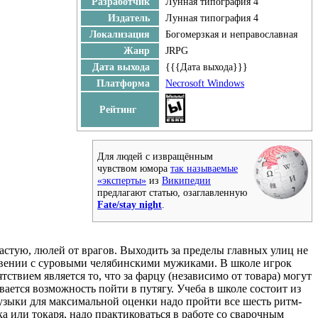
Разработчик
Лунная типография 4
Издатель
Лунная типография 4
Локализация
Богомерзкая и неправославная
Жанр
JRPG
Дата выхода
{{{Дата выхода}}}
Платформа
Necrosoft Windows
Рейтинг
Для людей с извращённым
чувством юмора
так называемые
«эксперты»
из
Википедии
предлагают статью, озаглавленную
Fate/stay night
.
частую, люлей от врагов. Выходить за пределы главных улиц не
кновении с суровыми челябинскими мужиками. В школе игрок
твием является то, что за фарцу (независимо от товара) могут
ется возможность пойти в путягу. Учеба в школе состоит из
музыки для максимальной оценки надо пройти все шесть ритм-
ка или токаря, надо практиковаться в работе со сварочным