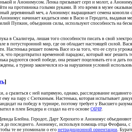
енькой и Анонимусом. Ленка призывает серп и молот, а Анониму
йти на противника голыми руками. В это время в музее оказывае
чный деревянный меч, а Анонимус выращивает семена конопли с э
 Анонимус начинает кидаться ими в Васю и Геродота, выдавая 
илий Пупкин, объединив силы, используют способность на беско
лука в Скалигера, лишая того способности писать в свой электр
але в потусторонний мир, где он обладает настоящей силой. Вас
ти. Настенька решает помочь Васе из-за того, что ее слуга угрож
ся, что предотвратил временной парадокс, который мог решить то
нька радуются своей победе, она решает поцеловать его и дать 
дены, а турнир закончился из-за нарушения условий использова
ть
]
ки, а сразиться с ней напрямую, однако, расследование недавнег
ет ему на пару с Сюткиным. Настенька, которая испытывает дик
андидат на победу в турнире, поэтому требует у Высшего разума 
атил в плен Бендера и создал на его основе
ОБЧР
.
Девида Блейна. Геродот, Дарт Херохито и Анонимус объединяют 
ться до последнего. Анонимус, используя помощь отца Феофана,
чтобы те не упоминали о его
нетрадиционной ориентации
. Бура