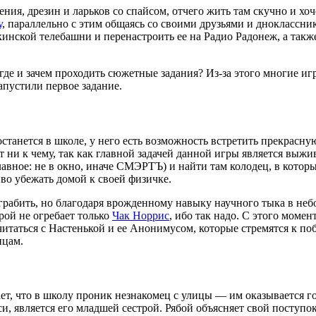
ния, дрезин и ларьков со спайсом, отчего жить там скучно и хоч
у
, параллельно с этим общаясь со своими друзьями и дноклассни
кинской телебашни и перенастроить ее на Радио Радонеж, а также
 где и зачем проходить сюжетные задания? Из-за этого многие и
апустили первое задание.
останется в школе, у него есть возможность встретить прекрасну
ет ни к чему, так как главной задачей данной игры является выжи
вное: не в окно, иначе СМЭРТЪ) и найти там колодец, в которы
во убежать домой к своей физичке.
грабить, но благодаря врожденному навыку научного тыка в неб
рой не огребает только
Чак Норрис
, ибо так надо. С этого мом
итаться с Настенькой и ее Анонимусом, которые стремятся к побе
ицам.
ает, что в школу проник незнакомец с улицы — им оказывается г
си, является его младшей сестрой. Рябой объясняет свой поступ