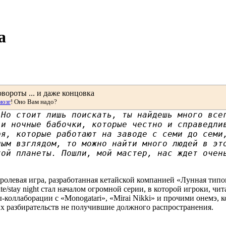
а
ороты ... и даже концовка
мозг
! Оно Вам надо?
 Но стоит лишь поискать, ты найдешь много все
 и ночные бабочки, которые честно и справедли
ря, которые работают на заводе с семи до семи
лым взглядом, то можно найти много людей в эт
той планеты. Пошли, мой мастер, нас ждет очен
ролевая игра, разработанная кетайской компанией «Лунная типо
ate/stay night стал началом огромной серии, в которой игроки, чит
коллаборации с «Monogatari», «Mirai Nikki» и прочими онемэ, к
х разбирательств не получившие должного распространения.