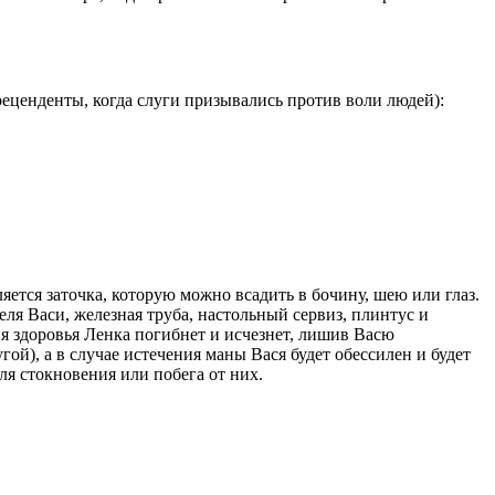
еценденты, когда слуги призывались против воли людей):
ется заточка, которую можно всадить в бочину, шею или глаз.
ля Васи, железная труба, настольный сервиз, плинтус и
ния здоровья Ленка погибнет и исчезнет, лишив Васю
ой), а в случае истечения маны Вася будет обессилен и будет
я стокновения или побега от них.