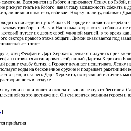
о самогона. Вася злится на Рябого и призывает Ленку, но Рябой
не рискует гнать на Рябого, давая тому возможность сбежать в 
ткин, лишившись мастера, избивает Нюрку по лицу, набивает Дра
 проводит в последний путь Рябого. В городе начинаются перебо
скому троеборью. Вася и Настенька вторгаются в общежитие и
, который путает их двоих своей уличной магией, в то время ка
го сектора правого этажа общаги. Димон оказывается под зава
оциальной лестнице.
 друга, отец Феофан и Дарт Херохито решают получить приз за
 Феофан готовится активировать собранный Дартом Херохито Бо
ый решит судьбу бытия, а Геродот начинает испытывать Ленку н
спользует коды на бесконечное оружие и подрывает ракетницей
рает от ран, из-за чего Дарт Херохито, потерявший источник ма
 растворившись в воздухе.
в ему свои серп и молот и окончательно исчезнув от бессилия. С
заплаченной за это достижение. Он становится великим героем и
ь
]
тся прибытия