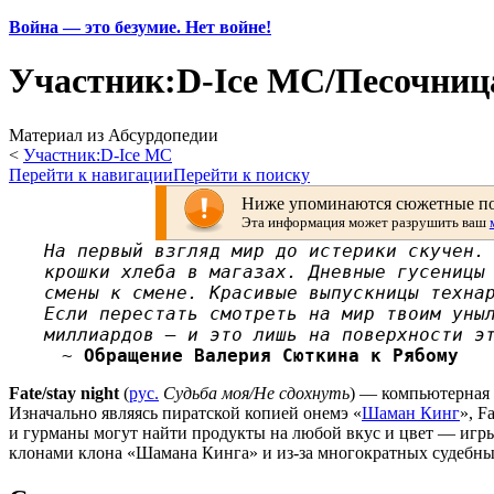
Война — это безумие. Нет войне!
Участник:D-Ice MC/Песочниц
Материал из Абсурдопедии
<
Участник:D-Ice MC
Перейти к навигации
Перейти к поиску
Ниже упоминаются сюжетные пов
Эта информация может разрушить ваш
На первый взгляд мир до истерики скучен.
крошки хлеба в магазах. Дневные гусеницы
смены к смене. Красивые выпускницы техна
Если перестать смотреть на мир твоим уны
миллиардов — и это лишь на поверхности э
~
Обращение Валерия Сюткина к Рябому
Fate/stay night
(
рус.
Судьба моя/Не сдохнуть
) — компьютерная 
Изначально являясь пиратской копией онемэ «
Шаман Кинг
», F
и гурманы могут найти продукты на любой вкус и цвет — игры-
клонами клона «Шамана Кинга» и из-за многократных судебны