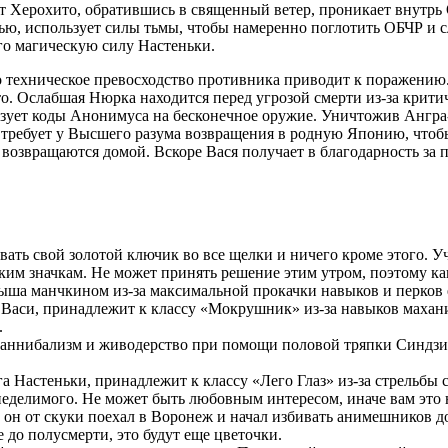
Херохито, обратившись в священный ветер, проникает внутрь 
ью, использует силы тьмы, чтобы намеренно поглотить ОБЧР и с
го магическую силу Настеньки.
но техническое превосходство противника приводит к поражению
о. Ослабшая Нюрка находится перед угрозой смерти из-за критич
ьзует коды Анонимуса на бесконечное оружие. Уничтожив Ангра
и требует у Высшего разума возвращения в родную Японию, чтоб
возвращаются домой. Вскоре Вася получает в благодарность за 
вать свой золотой ключик во все щелки и ничего кроме этого.
ким значкам. Не может принять решение этим утром, поэтому ка
ыша манчкином из-за максимальной прокачки навыков и перков 
 Васи, принадлежит к классу «Мокрушник» из-за навыков махан
.
аннибализм и живодерство при помощи половой тряпки Синдзи.
га Настеньки, принадлежит к классу «Лего Глаз» из-за стрельбы
неделимого. Не может быть любовным интересом, иначе вам это 
у он от скуки поехал в Воронеж и начал избивать анимешников
 до полусмерти, это будут еще цветочки.