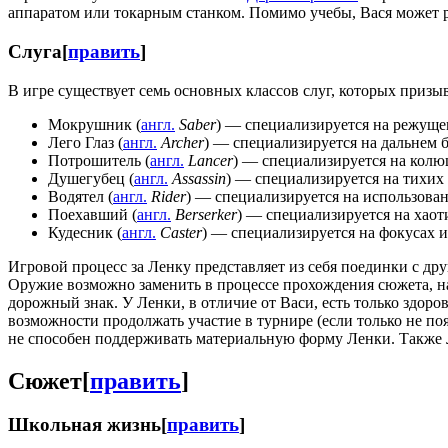
аппаратом или токарным станком. Помимо учебы, Вася может ра
Слуга
[
править
]
В игре существует семь основных классов слуг, которых призы
Мокрушник (
англ.
Saber
) — специализируется на режущ
Лего Глаз (
англ.
Archer
) — специализируется на дальнем 
Потрошитель (
англ.
Lancer
) — специализируется на кол
Душегубец (
англ.
Assassin
) — специализируется на тихих
Водятел (
англ.
Rider
) — специализируется на использова
Поехавший (
англ.
Berserker
) — специализируется на хао
Кудесник (
англ.
Caster
) — специализируется на фокусах и
Игровой процесс за Ленку представляет из себя поединки с д
Оружие возможно заменить в процессе прохождения сюжета, на 
дорожный знак. У Ленки, в отличие от Васи, есть только здоро
возможности продолжать участие в турнире (если только не поя
не способен поддерживать материальную форму Ленки. Также Л
Сюжет
[
править
]
Школьная жизнь
[
править
]