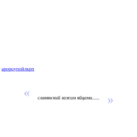
о
арорцупойлкрп
славянский зажим яйцами......