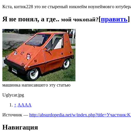
Кста, китик228 это не стыреный никнейм ноунеймовго ютубер
Я не понял, а где..
[
править
]
мой чокопай?
машинка написавшего эту статью
Uglycar.jpg
↑
АААА
Источник —
http://absurdopedia.net/w/index.php?title=Участник
Навигация