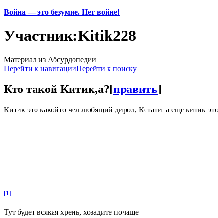
Война — это безумие. Нет войне!
Участник:Kitik228
Материал из Абсурдопедии
Перейти к навигации
Перейти к поиску
Кто такой Китик,а?
[
править
]
Китик это какойто чел любящий дирол, Кстати, а еще китик эт
[1]
Тут будет всякая хрень, хозадите почаще