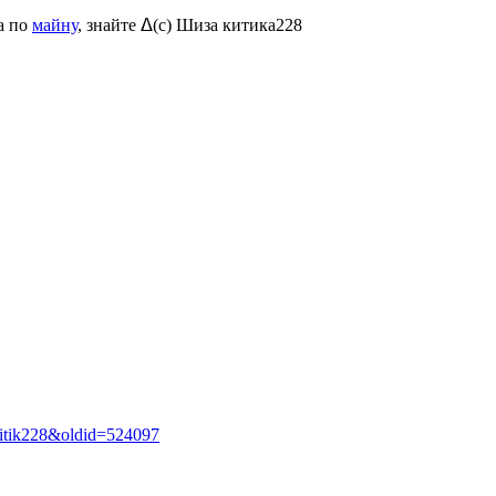
а по
майну
, знайте ᐃ(c) Шиза китика228
:Kitik228&oldid=524097