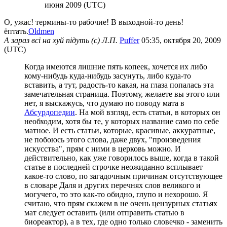
июня 2009 (UTC)
О, ужас! термины-то рабочие! В выходной-то день!
ёптать.
Oldmen
А зараз всi на хуй пiдуть (c) Л.П.
Puffer
05:35, октября 20, 2009
(UTC)
Когда имеются лишние пять копеек, хочется их либо
кому-нибудь куда-нибудь засунуть, либо куда-то
вставить, а тут, радость-то какая, на глаза попалась эта
замечательная страница. Поэтому, желаете вы этого или
нет, я выскажусь, что думаю по поводу мата в
Абсурдопедии
. На мой взгляд, есть статьи, в которых он
необходим, хотя бы те, у которых название само по себе
матное. И есть статьи, которые, красивые, аккуратные,
не побоюсь этого слова, даже двух, "произведения
искусства", прям с ними в церковь можно. И
действительно, как уже говорилось выше, когда в такой
статье в последней строчке неожиданно всплывает
какое-то слово, по загадочным причинам отсутствующее
в словаре Даля и других перечнях слов великого и
могучего, то это как-то обидно, глупо и нехорошо. Я
считаю, что прям скажем в не очень цензурных статьях
мат следует оставить (или отправить статью в
биореактор), а в тех, где одно только словечко - заменить