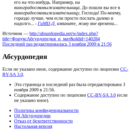
его на что-нибудь. Например, на
виноградосоковыжимательница
. До пошли вы все в
виноградосоковыжимательницу
, Господа! По-моему,
гораздо лучше, чем если просто послать далеко и
надолго... -
ГиМЦ-Д
, извините, живу вне времени...
Источник —
http://absurdopedia.net/w/index.php?
title=Форум:Абсурдопедия_и_мат&oldid=140284
Последний раз редактировалась 3 ноября 2009 в 21:56
Абсурдопедия
Если не указано иное, содержание доступно по лицензии
CC-
BY-SA 3.0
.
Эта страница в последний раз была отредактирована 3
ноября 2009 в 21:56.
Содержание доступно по лицензии
CC-BY-SA 3.0
(если
не указано иное).
Политика конфиденциальности
Об Абсурдопедии
Отказ от безответственности
Настольная версия