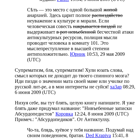
Сѣть — это место с одной большой
жопой
анархией. Здесь царит полное
распиздяйство
неуважение к культуре и морали. Если
человеческая совесть
накрывается пиздой
не
выдерживает
в рот невъебенной
бесчестной атаки
антикультурных ресурсов, полиция мысли
проводит человека в комнату 101. Это
мыслепреступление в высшей степени
антиположительно.
Юрник
10:53, 29 мая 2009
(UTC)
Супрематизм, бля, супрематизм! Хули юзать слова,
смысл которых не доходит до твоего спинного мозга?
Иди пизди о значении мата своей маме или училке по
русской лит-ре, а в мои интернеты не суйся!
xa3ap
08:29,
6 июня 2009 (UTC)
Нихуя себе, вы тут блять, целую книгу напишите. Я уже
блять даже придумал название: "Нивъебенные записки
Абсурдопедистов"
Коровка
12:24, 8 июня 2009 (UTC)
Примеч.: "Абсурдопедиков". От Антиктулху.
Чо-та, блядь, хуёвое у тебя название. Подумай над
своим поведением, братан.
Ded Krapiva
15:41, 8