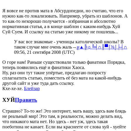
Я вовсе не против мата в Абсурдопедии, но считаю, что его
нужно как-то локализовать. Например, убрать из шаблонов. А
то как-то нехорошо получается - избранная и абсолютно
нормативная статья, а в конце шаблон с каким-нибудь Хуй
Суй Суем. И ссылку на статью уже никому не пошлешь...
У вас все знакомые - ученицы католической школы? В
таком случае мне очень жаль --
╔▲╠☼╚╡∩║▀⌠⅜⌡├┤∩
09:56, 21 сентября 2008 (UTC)
О горе нам! Раньше существовали только фанатики Порядка,
теперь появились ещё и фанатики Хаоса.
Ну, раз они тут такие упёртые, предлагаю попросту
сплагиатить статью, поместить её без мата на какой-нибудь
другой сайт и уже туда дать ссылку.
Кхе-хе-хе.
Блейзар
ХУЙ
Править
Страшно? То-то же! Это интернет, мать вашу, здесь вам блядь
не реальный мир! Это там, в реальности, можно делать вид,
что никакого мата нет. Но здесь - нет уж, здесь такая
поеботина не канает. Если вы краснеете от слова хуй - хуейте