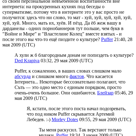
со своей персональной невъебенной воспитанности вне
интернета: на прокуренных кухнях под беседы о
суперматизме, потому что в интернете это у вас просто не
получится: здесь что ни слово, то мат - хуй, хуй, хуй, хуй, хуй,
хуй, хуй. Много, мать их, хуёв. И пёзд. Да ёб жеж вашу в
дарданелы - одних порнобаннеров тут польше, чем букв в
"Войне и Мире" и "Властелине Колец" вместе взятых - и
после этого вы что-то ещё пиздите о культуре?
Puffer
21:40, 28
мая 2009 (UTC)
А хули ж б благородным донам не попиздеть о культуре?
Ded Krapiva
03:32, 29 мая 2009 (UTC)
Puffer, к сожалению, в ваших словах слишком мало
абсурда
и слишком много
фактов
. Что касается
Iнтернета... Некоторые бессознательно полагают, что
Съть — это одно место с единым порядком, просто
очень-очень большое. Они ошибаются.
Блейзар
05:46, 29
мая 2009 (UTC)
Я, кстати, после этого поста начал подозревать,
что под ником Puffer скрывается Артемий
Лебедев. :-)
Morley Dotes
09:55, 29 мая 2009 (UTC)
Ты меня раскусил. Так верстают только
мудаки.
Puffer
19:34, 3 июня 2009 (UTC)