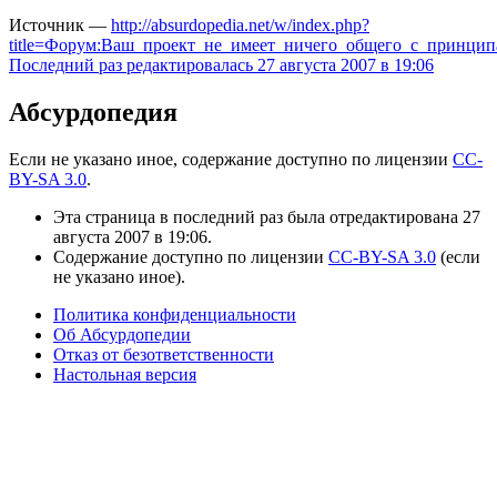
Источник —
http://absurdopedia.net/w/index.php?
title=Форум:Ваш_проект_не_имеет_ничего_общего_с_принци
Последний раз редактировалась 27 августа 2007 в 19:06
Абсурдопедия
Если не указано иное, содержание доступно по лицензии
CC-
BY-SA 3.0
.
Эта страница в последний раз была отредактирована 27
августа 2007 в 19:06.
Содержание доступно по лицензии
CC-BY-SA 3.0
(если
не указано иное).
Политика конфиденциальности
Об Абсурдопедии
Отказ от безответственности
Настольная версия