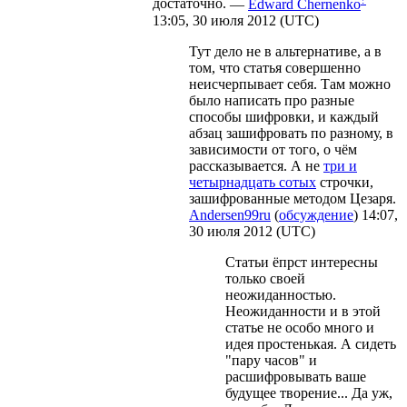
достаточно.
—
Edward Chernenko
13:05, 30 июля 2012 (UTC)
Тут дело не в альтернативе, а в
том, что статья совершенно
неисчерпывает себя. Там можно
было написать про разные
способы шифровки, и каждый
абзац зашифровать по разному, в
зависимости от того, о чём
рассказывается. А не
три и
четырнадцать сотых
строчки,
зашифрованные методом Цезаря.
Andersen99ru
(
обсуждение
) 14:07,
30 июля 2012 (UTC)
Статьи ёпрст интересны
только своей
неожиданностью.
Неожиданности и в этой
статье не особо много и
идея простенькая. А сидеть
"пару часов" и
расшифровывать ваше
будущее творение... Да уж,