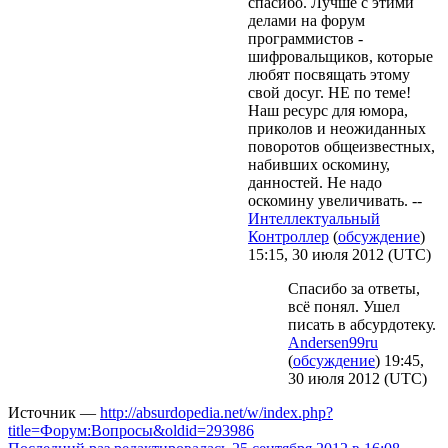
спасибо. Лучше с этими
делами на форум
программистов -
шифровальщиков, которые
любят посвящать этому
свой досуг. НЕ по теме!
Наш ресурс для юмора,
приколов и неожиданных
поворотов общеизвестных,
набивших оскомину,
данностей. Не надо
оскомину увеличивать. --
Интеллектуальный
Контроллер
(
обсуждение
)
15:15, 30 июля 2012 (UTC)
Спасибо за ответы,
всё понял. Ушел
писать в абсурдотеку.
Andersen99ru
(
обсуждение
) 19:45,
30 июля 2012 (UTC)
Источник —
http://absurdopedia.net/w/index.php?
title=Форум:Вопросы&oldid=293986