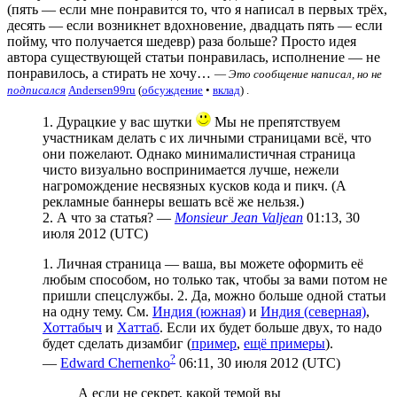
(пять — если мне понравится то, что я написал в первых трёх,
десять — если возникнет вдохновение, двадцать пять — если
пойму, что получается шедевр) раза больше? Просто идея
автора существующей статьи понравилась, исполнение — не
понравилось, а стирать не хочу…
—
Это сообщение написал, но не
подписался
Andersen99ru
(
обсуждение
•
вклад
) .
1. Дурацкие у вас шутки
Мы не препятствуем
участникам делать с их личными страницами всё, что
они пожелают. Однако минималистичная страница
чисто визуально воспринимается лучше, нежели
нагромождение несвязных кусков кода и пикч. (А
рекламные баннеры вешать всё же нельзя.)
2. А что за статья? —
Monsieur Jean Valjean
01:13, 30
июля 2012 (UTC)
1. Личная страница — ваша, вы можете оформить её
любым способом, но только так, чтобы за вами потом не
пришли спецслужбы. 2. Да, можно больше одной статьи
на одну тему. См.
Индия (южная)
и
Индия (северная)
,
Хоттабыч
и
Хаттаб
. Если их будет больше двух, то надо
будет сделать дизамбиг (
пример
,
ещё примеры
).
?
—
Edward Chernenko
06:11, 30 июля 2012 (UTC)
А если не секрет, какой темой вы