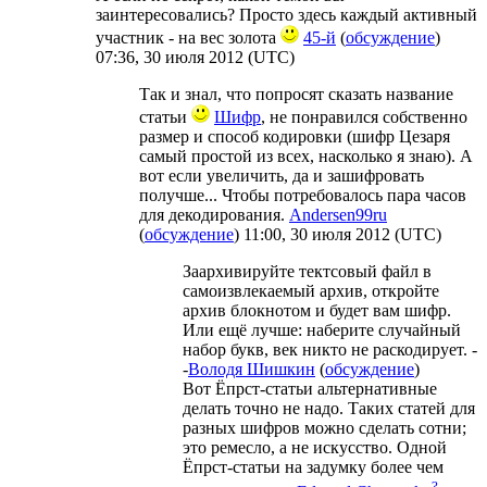
заинтересовались? Просто здесь каждый активный
участник - на вес золота
45-й
(
обсуждение
)
07:36, 30 июля 2012 (UTC)
Так и знал, что попросят сказать название
статьи
Шифр
, не понравился собственно
размер и способ кодировки (шифр Цезаря
самый простой из всех, насколько я знаю). А
вот если увеличить, да и зашифровать
получше... Чтобы потребовалось пара часов
для декодирования.
Andersen99ru
(
обсуждение
) 11:00, 30 июля 2012 (UTC)
Заархивируйте тектсовый файл в
самоизвлекаемый архив, откройте
архив блокнотом и будет вам шифр.
Или ещё лучше: наберите случайный
набор букв, век никто не раскодирует. -
-
Володя Шишкин
(
обсуждение
)
Вот Ёпрст-статьи альтернативные
делать точно не надо. Таких статей для
разных шифров можно сделать сотни;
это ремесло, а не искусство. Одной
Ёпрст-статьи на задумку более чем
?