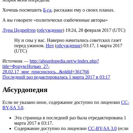
Хочешь посмешить
Б-га
, расскажи ему о своих планах.
А вы говорите «политически озабоченные авторы»
Луна Цедрейтер
(
обсуждение
) 19:24, 28 февраля 2017 (UTC)
Ну и сны у вас. Наверно начитались советских газет
перед ужином.
Неπ
(
обсуждение
) 03:17, 1 марта 2017
(UTC)
Источник —
http://absurdopedia.net/w/index.php?
title=Форум:Ночью_27-
28.02.17_мне_приснилось...&oldid=361766
Последний раз редактировалась 1 марта 2017 в 03:17
Абсурдопедия
Если не указано иное, содержание доступно по лицензии
CC-
BY-SA 3.0
.
Эта страница в последний раз была отредактирована 1
марта 2017 в 03:17.
Содержание доступно по лицензии
CC-BY-SA 3.0
(если