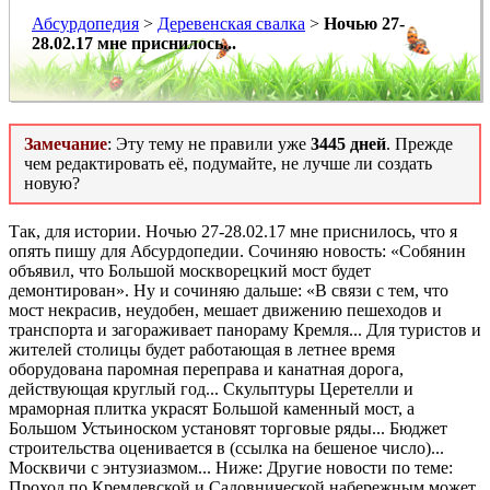
Абсурдопедия
>
Деревенская свалка
>
Ночью 27-
28.02.17 мне приснилось...
Замечание
: Эту тему не правили уже
3445 дней
. Прежде
чем редактировать её, подумайте, не лучше ли создать
новую?
Так, для истории. Ночью 27-28.02.17 мне приснилось, что я
опять пишу для Абсурдопедии. Сочиняю новость: «Собянин
объявил, что Большой москворецкий мост будет
демонтирован». Ну и сочиняю дальше: «В связи с тем, что
мост некрасив, неудобен, мешает движению пешеходов и
транспорта и загораживает панораму Кремля... Для туристов и
жителей столицы будет работающая в летнее время
оборудована паромная переправа и канатная дорога,
действующая круглый год... Скульптуры Церетелли и
мраморная плитка украсят Большой каменный мост, а
Большом Устьиноском установят торговые ряды... Бюджет
строительства оценивается в (ссылка на бешеное число)...
Москвичи с энтузиазмом... Ниже: Другие новости по теме:
Проход по Кремлевской и Садовнической набережным может