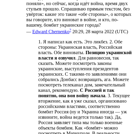
поняли», но сейчас, когда идёт война, время двух
стульев прошло. Спрашиваю прямым текстом, без
увёрток: какие это такие «обе стороны», о которых
вы говорите, кто виноват в войне, и кто, по-
вашему, бомбит украинские города?
?
—
Edward Chernenko
20:29, 28 марта 2022 (UTC)
1. Я написал как есть. Это ликбез. 2. Обе
стороны: Украинская власть, Российская
власть. Обе виноваты.
Позицию украинской
власти я озвучил
. Для равновесия, так
сказать. Можете посмотреть законы
украинские, выступления президентов
украинских. С такими-то заявлениями они
собрались Донбасс возвращать, ага. Можете
посмотреть телеканал дом, замечательный
канал, рекомендую.
С Россией и так
понятно, она вон войну начала
. 3. Текущее
вторжение, как я уже сказал, организовано
российскими властями, соответственно
бомбит Россия (ну и Украина иногда — уж
извините, война ведется только так). Да,
Россия заявляет типа мы только военные
объекты бомбим. Как «бомбят» можно
посмотреть в Мариуполе. В реальности,