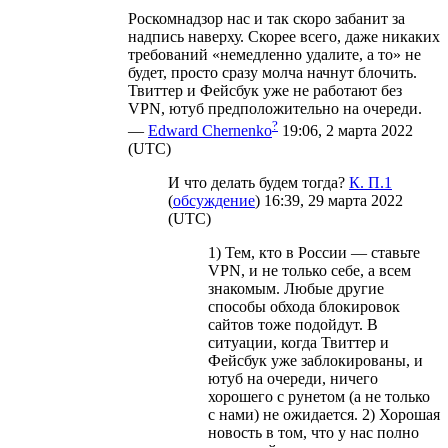
Роскомнадзор нас и так скоро забанит за
надпись наверху. Скорее всего, даже никаких
требований «немедленно удалите, а то» не
будет, просто сразу молча начнут блочить.
Твиттер и Фейсбук уже не работают без
VPN, ютуб предположительно на очереди.
?
—
Edward Chernenko
19:06, 2 марта 2022
(UTC)
И что делать будем тогда?
К. П.1
(
обсуждение
) 16:39, 29 марта 2022
(UTC)
1) Тем, кто в России — ставьте
VPN, и не только себе, а всем
знакомым. Любые другие
способы обхода блокировок
сайтов тоже подойдут. В
ситуации, когда Твиттер и
Фейсбук уже заблокированы, и
ютуб на очереди, ничего
хорошего с рунетом (а не только
с нами) не ожидается. 2) Хорошая
новость в том, что у нас полно