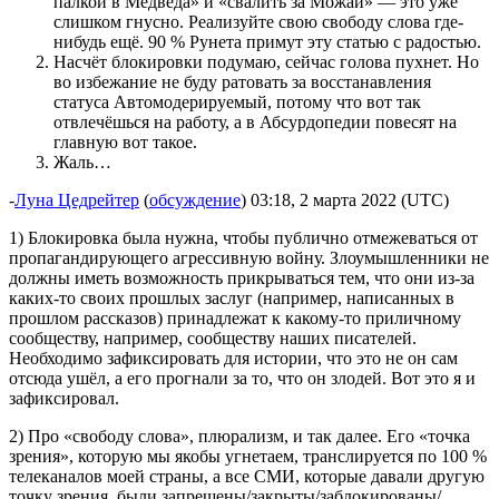
палкой в Медведа» и «свалить за Можай» — это уже
слишком гнусно. Реализуйте свою свободу слова где-
нибудь ещё. 90 % Рунета примут эту статью с радостью.
Насчёт блокировки подумаю, сейчас голова пухнет. Но
во избежание не буду ратовать за восстанавления
статуса Автомодерируемый, потому что вот так
отвлечёшься на работу, а в Абсурдопедии повесят на
главную вот такое.
Жаль…
-
Луна Цедрейтер
(
обсуждение
) 03:18, 2 марта 2022 (UTC)
1) Блокировка была нужна, чтобы публично отмежеваться от
пропагандирующего агрессивную войну. Злоумышленники не
должны иметь возможность прикрываться тем, что они из-за
каких-то своих прошлых заслуг (например, написанных в
прошлом рассказов) принадлежат к какому-то приличному
сообществу, например, сообществу наших писателей.
Необходимо зафиксировать для истории, что это не он сам
отсюда ушёл, а его прогнали за то, что он злодей. Вот это я и
зафиксировал.
2) Про «свободу слова», плюрализм, и так далее. Его «точка
зрения», которую мы якобы угнетаем, транслируется по 100 %
телеканалов моей страны, а все СМИ, которые давали другую
точку зрения, были запрещены/закрыты/заблокированы/