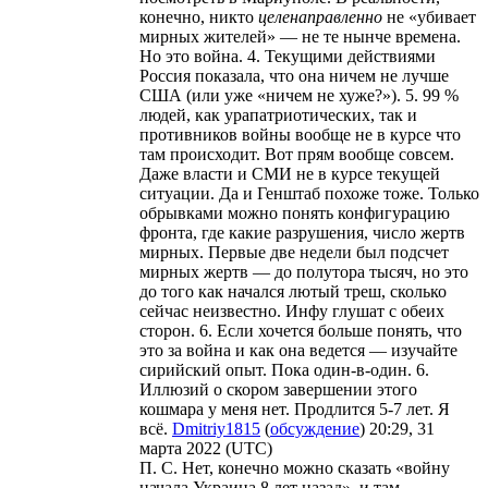
конечно, никто
целенаправленно
не «убивает
мирных жителей» — не те нынче времена.
Но это война. 4. Текущими действиями
Россия показала, что она ничем не лучше
США (или уже «ничем не хуже?»). 5. 99 %
людей, как урапатриотических, так и
противников войны вообще не в курсе что
там происходит. Вот прям вообще совсем.
Даже власти и СМИ не в курсе текущей
ситуации. Да и Генштаб похоже тоже. Только
обрывками можно понять конфигурацию
фронта, где какие разрушения, число жертв
мирных. Первые две недели был подсчет
мирных жертв — до полутора тысяч, но это
до того как начался лютый треш, сколько
сейчас неизвестно. Инфу глушат с обеих
сторон. 6. Если хочется больше понять, что
это за война и как она ведется — изучайте
сирийский опыт. Пока один-в-один. 6.
Иллюзий о скором завершении этого
кошмара у меня нет. Продлится 5-7 лет. Я
всё.
Dmitriy1815
(
обсуждение
) 20:29, 31
марта 2022 (UTC)
П. С. Нет, конечно можно сказать «войну
начала Украина 8 лет назад», и там