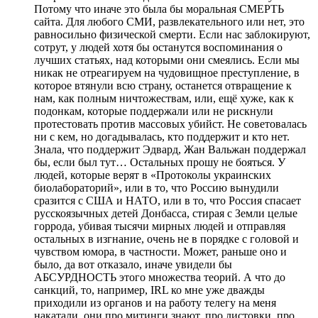
Потому что иначе это была бы моральная СМЕРТЬ
сайта. Для любого СМИ, развлекательного или нет, это
равносильно физической смерти. Если нас заблокируют,
сотрут, у людей хотя бы останутся воспоминания о
лучших статьях, над которыми они смеялись. Если мы
никак не отреагируем на чудовищное преступление, в
которое втянули всю страну, останется отвращение к
нам, как полным ничтожествам, или, ещё хуже, как к
подонкам, которые поддержали или не рискнули
протестовать против массовых убийст. Не советовалась
ни с кем, но догадывалась, кто поддержит и кто нет.
Знала, что поддержит Эдвард, Жан Вальжан поддержал
бы, если был тут… Остальных прошу не бояться. У
людей, которые верят в «Протоколы украинских
биолабораторий», или в то, что Россию вынудили
сразится с США и НАТО, или в то, что Россия спасает
русскоязычных детей Донбасса, стирая с Земли целые
горрода, убивая тысячи мирных людей и отправляя
остальных в изгнание, очень не в порядке с головой и
чувством юмора, в частности. Может, раньше оно и
было, да вот отказало, иначе увидели бы
АБСУРДНОСТЬ этого множества теорий. А что до
санкций, то, например, IRL ко мне уже дважды
приходили из органов и на работу телегу на меня
накатали, они про митинги знают, про листовки, про