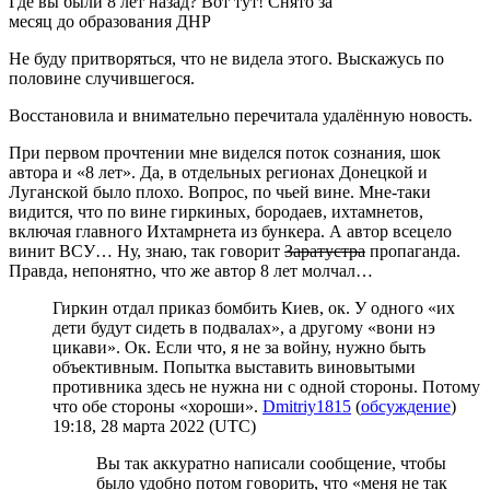
Где вы были 8 лет назад? Вот тут! Снято за
месяц до образования ДНР
Не буду притворяться, что не видела этого. Выскажусь по
половине случившегося.
Восстановила и внимательно перечитала удалённую новость.
При первом прочтении мне виделся поток сознания, шок
автора и «8 лет». Да, в отдельных регионах Донецкой и
Луганской было плохо. Вопрос, по чьей вине. Мне-таки
видится, что по вине гиркиных, бородаев, ихтамнетов,
включая главного Ихтамрнета из бункера. А автор всецело
винит ВСУ… Ну, знаю, так говорит
Заратустра
пропаганда.
Правда, непонятно, что же автор 8 лет молчал…
Гиркин отдал приказ бомбить Киев, ок. У одного «их
дети будут сидеть в подвалах», а другому «вони нэ
цикави». Ок. Если что, я не за войну, нужно быть
объективным. Попытка выставить виновытыми
противника здесь не нужна ни с одной стороны. Потому
что обе стороны «хороши».
Dmitriy1815
(
обсуждение
)
19:18, 28 марта 2022 (UTC)
Вы так аккуратно написали сообщение, чтобы
было удобно потом говорить, что «меня не так