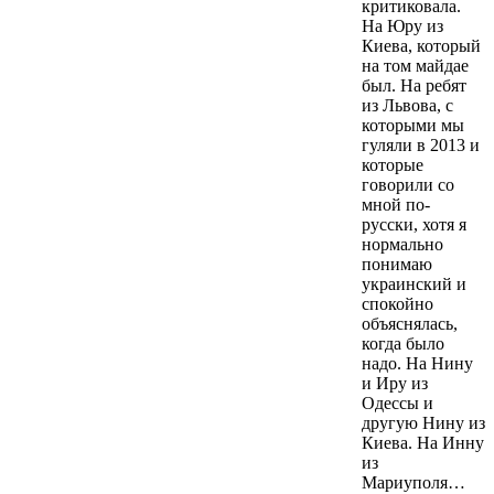
критиковала.
На Юру из
Киева, который
на том майдае
был. На ребят
из Львова, с
которыми мы
гуляли в 2013 и
которые
говорили со
мной по-
русски, хотя я
нормально
понимаю
украинский и
спокойно
объяснялась,
когда было
надо. На Нину
и Иру из
Одессы и
другую Нину из
Киева. На Инну
из
Мариуполя…