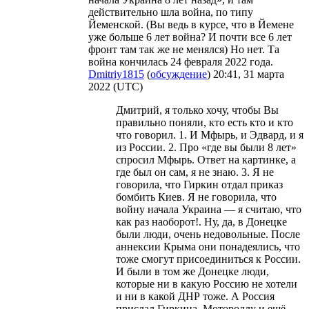
действительно шла война, по типу
Йеменской. (Вы ведь в курсе, что в Йемене
уже больше 6 лет война? И почти все 6 лет
фронт там так же не менялся) Но нет. Та
война кончилась 24 февраля 2022 года.
Dmitriy1815
(
обсуждение
) 20:41, 31 марта
2022 (UTC)
Дмитрий, я только хочу, чтобы Вы
правильно поняли, кто есть кто и кто
что говорил. 1. И Мфырь, и Эдвард, и я
из России. 2. Про «где вы были 8 лет»
спросил Мфырь. Ответ на картинке, а
где был он сам, я не знаю. 3. Я не
говорила, что Гиркин отдал приказ
бомбить Киев. Я не говорила, что
войну начала Украина — я считаю, что
как раз наоборот!. Ну, да, в Донецке
были люди, очень недовольные. После
аннексии Крыма они понадеялись, что
тоже смогут присоединиться к России.
И были в том же Донецке люди,
которые ни в какую Россию не хотели
и ни в какой ДНР тоже. А Россия
прислал Гиркина, Мотороллу и ещё