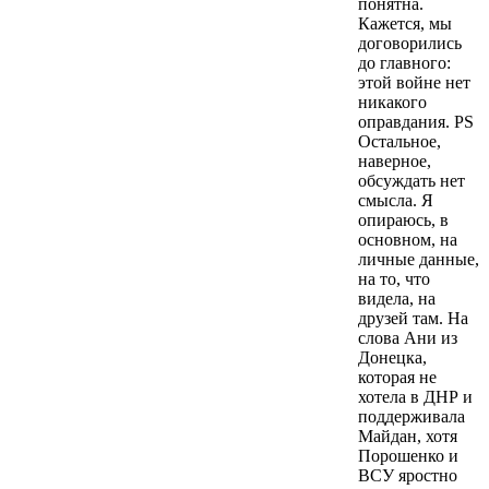
понятна.
Кажется, мы
договорились
до главного:
этой войне нет
никакого
оправдания. PS
Остальное,
наверное,
обсуждать нет
смысла. Я
опираюсь, в
основном, на
личные данные,
на то, что
видела, на
друзей там. На
слова Ани из
Донецка,
которая не
хотела в ДНР и
поддерживала
Майдан, хотя
Порошенко и
ВСУ яростно