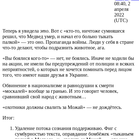
08:40, 2
апреля
2022
(UTC)
Теперь я увидела
это
. Вот с «кто-то, ничтоже сумняшеся
решил, что Медвед умер, и начал его больно тыкать
палкой» — это оно. Пропаганда войны. Люди у себя в стране
что-то делают, чтобы подразнить животное, ага.
«Вы боялися кого-то» — нет, не боялись. Иначе не ходили бы
на акции, не имели бы предупреждений от полиции и всяких
неприятностей, о которых не хочется поминать перед лицом
того, что имеют наши друзья в Украине.
Обвинение в национализме и равнодушии к смерти
«москалей» вообще за гранью. И это говорит человек,
сравнивший свой народ с животным…
«охотники должны свалить за Можай» — не дождётесь.
Итог:
Удаление потока сознания поддерживаю. Фиг с
сумбурностью текста, оправдание бомбёжек «тыканьем