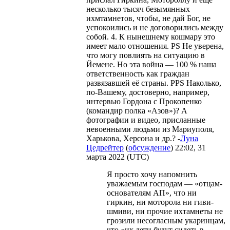
несколько тысяч безымянных
ихмтамнетов, чтобы, не дай Бог, не
успокоились и не договорились между
собой. 4. К нынешнему кошмару это
имеет мало отношения. PS Не уверена,
что могу повлиять на ситуацию в
Йемене. Но эта война — 100 % наша
ответственность как граждан
развязавшей её страны. PPS Наколько,
по-Вашему, достоверно, например,
интервью Гордона с Прокопенко
(командир полка «Азов»)? А
фотографии и видео, присланные
невоенными людьми из Мариуполя,
Харькова, Херсона и др.? -
Луна
Цедрейтер
(
обсуждение
) 22:02, 31
марта 2022 (UTC)
Я просто хочу напомнить
уважаемым господам — «отцам-
основателям АП», что ни
гиркин, ни моторола ни гиви-
шмиви, ни прочие ихтамнеты не
грозили несогласным укаринцам,
что «их дети будут сидеть в