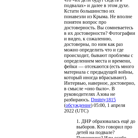
подвалах» и далее в этом духе.
Кстати большинство их
понавезли из Крыма. Не вполне
понятен вопрос про
достоверность. Вы сомневаетесь
в их достоверности? Фотографии
и видео, к сожалению,
достоверны, по ним как раз
можно определить что и где
происходит, бывают проблемы с
определением места и времени,
фейки — отсекаются (есть много
материала с предыдущей войны,
который иногда вбрасывают).
Интервью, наверное, достоверно,
в смысле «оно было». В
руководителях Азова не
разбираюсь.
Dmitriy1815
(
обсуждение
) 05:00, 1 апреля
2022 (UTC)
1. ДНР образовалась ещё до
выборов. Кто говорил про
детей на подвале?
Порошенко? Или особо