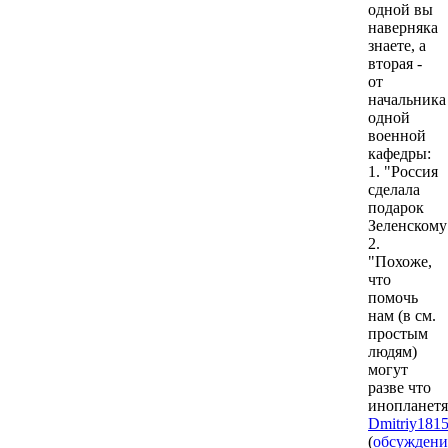
одной вы
наверняка
знаете, а
вторая -
от
начальника
одной
военной
кафедры:
1. "Россия
сделала
подарок
Зеленскому
2.
"Похоже,
что
помочь
нам (в см.
простым
людям)
могут
разве что
инопланетя
Dmitriy181
(
обсуждени