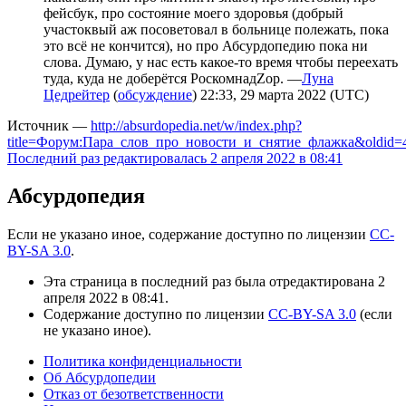
фейсбук, про состояние моего здоровья (добрый
участоквый аж посоветовал в больнице полежать, пока
это всё не кончится), но про Абсурдопедию пока ни
слова. Думаю, у нас есть какое-то время чтобы переехать
туда, куда не доберётся РоскомнадZор. —
Луна
Цедрейтер
(
обсуждение
) 22:33, 29 марта 2022 (UTC)
Источник —
http://absurdopedia.net/w/index.php?
title=Форум:Пара_слов_про_новости_и_снятие_флажка&oldid=
Последний раз редактировалась 2 апреля 2022 в 08:41
Абсурдопедия
Если не указано иное, содержание доступно по лицензии
CC-
BY-SA 3.0
.
Эта страница в последний раз была отредактирована 2
апреля 2022 в 08:41.
Содержание доступно по лицензии
CC-BY-SA 3.0
(если
не указано иное).
Политика конфиденциальности
Об Абсурдопедии
Отказ от безответственности