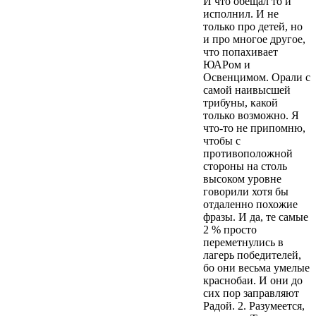
И что обещал то и
исполнил. И не
только про детей, но
и про многое другое,
что попахивает
ЮАРом и
Освенцимом. Орали с
самой наивысшей
трибуны, какой
только возможно. Я
что-то не припомню,
чтобы с
противоположной
стороны на столь
высоком уровне
говорили хотя бы
отдаленно похожие
фразы. И да, те самые
2 % просто
переметнулись в
лагерь победителей,
бо они весьма умелые
краснобаи. И они до
сих пор заправляют
Радой. 2. Разумеется,