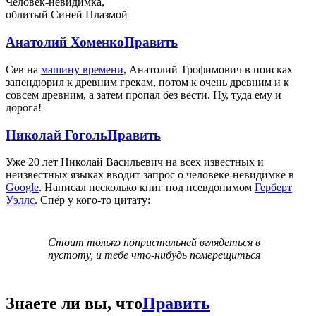
Человек-невидимка,
облитый Синей Плазмой
Анатолий Хоменко
Править
Сев на
машину времени
, Анатолий Трофимович в поисках
запендюрил к древним грекам, потом к очень древним и к
совсем древним, а затем пропал без вести. Ну, туда ему и
дорога!
Николай Гоголь
Править
Уже 20 лет Николай Васильевич на всех известных и
неизвестных языках вводит запрос о человеке-невидимке в
Google
. Написал несколько книг под псевдонимом
Герберт
Уэллс
. Спёр у кого-то цитату:
Стоит только попристальней вглядеться в
пустоту, и тебе что-нибудь померещиться
Знаете ли вы, что
Править