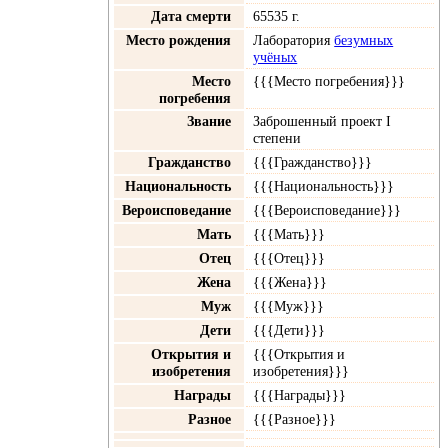
Дата смерти
65535 г.
Место рождения
Лаборатория
безумных
учёных
Место
{{{Место погребения}}}
погребения
Звание
Заброшенный проект I
степени
Гражданство
{{{Гражданство}}}
Национальность
{{{Национальность}}}
Вероисповедание
{{{Вероисповедание}}}
Мать
{{{Мать}}}
Отец
{{{Отец}}}
Жена
{{{Жена}}}
Муж
{{{Муж}}}
Дети
{{{Дети}}}
Открытия и
{{{Открытия и
изобретения
изобретения}}}
Награды
{{{Награды}}}
Разное
{{{Разное}}}