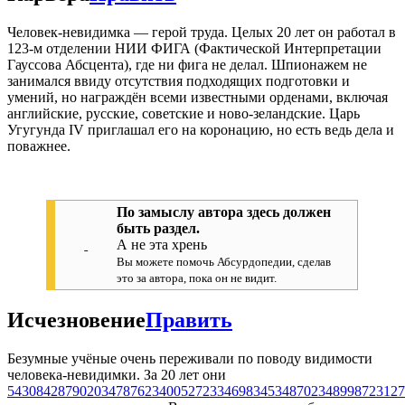
Человек-невидимка — герой труда. Целых 20 лет он работал в
123-м отделении НИИ ФИГА (Фактической Интерпретации
Гауссова Абсцента), где ни фига не делал. Шпионажем не
занимался ввиду отсутствия подходящих подготовки и
умений, но награждён всеми известными орденами, включая
английские, русские, советские и ново-зеландские. Царь
Угугунда IV приглашал его на коронацию, но есть ведь дела и
поважнее.
По замыслу автора здесь должен
быть раздел.
А не эта хрень
Вы можете помочь Абсурдопедии, сделав
это за автора, пока он не видит.
Исчезновение
Править
Безумные учёные очень переживали по поводу видимости
человека-невидимки. За 20 лет они
5430842879020347876234005272334698345348702348998723127