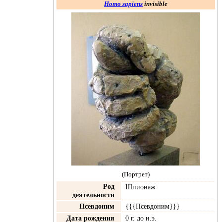
Homo sapiens
invisible
(Портрет)
Род
Шпионаж
деятельности
Псевдоним
{{{Псевдоним}}}
Дата рождения
0 г. до н.э.