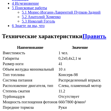
4
Исчезновение
5
Поисковые работы
5.1
Морис-Иоганн-Лаврентий Пупков-Задний
5.2
Анатолий Хоменко
5.3
Николай Гоголь
6
Знаете ли вы, что
Технические характеристики
Править
Наименование
Значение
Вместимость
1 чел.
Габариты
0,2х0,4х2,1 м
Размер ноги
41
Объем желудка минимальный
10 л
Тип топлива
Консерв-98
Система питания
Распределенный впрыск
Расположение двигателя, тип
Слева, пламенный мотор
Степень сжатия
11.2
Турбонаддув
Отсутствует
Мощность поглощения фотонов
660/7800 ф/мин²
Передние тормоза
Руки