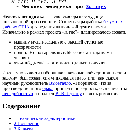
Я тут! Я тут! Я тут!
~
Человек-невидимка
про
3d звук
Человек-невидимка
— человекообразное чудище
повышенной прозрачности. Секретная разработка
безумных
учёных
США
для ведения шпионской деятельности.
Изначально в рамках проекта «А где?» планировалось создать
машину мультизадачную с высшей степенью
прозрачности
подвид Homo sapiens invisible со всеми задатками
человека
что-нибудь ещё, за что можно деньги получить
Из-за тупорылости наборщиков, которые «объединили цели и
задачи», был создан сия уникальная тварь, или, как сказал
научный руководитель
Выбегалло
, «Гибридчик» Из-за
производственного
брака
пришёл в негодность, был списан за
ненадобностью
и подарен
В. В. Путину
на день рождения.
Содержание
1
Технические характеристики
2
Появление
3
Карьера