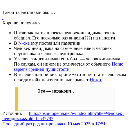
Такой талантливый был…
Хорошо получился
После закрытия проекта человек-невидимка очень
обеднел. Его несколько раз видели(???) на паперти.
В
N-ске
ему поставили памятник.
Человек-невидимка на самом деле ещё и человек-
неуслышка и человек-недотронька.
У человека-невидимки есть брат — человек-видимка.
По слухам, он ничем не отличается от обычного
Homo
sapiens средней пушистости
В телевизионной викторине «кто хочет стать человеком-
невидимкой» неизменно выигрывает
Никто
Это — незаконч…
Источник —
http://absurdopedia.net/w/index.php?title=Человек-
невидимка&oldid=537797
Последний раз редактировалась 10 мая 2025 в 17:51