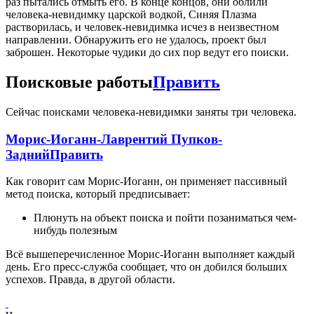
раз пытались отмыть его. В конце концов, они облили
человека-невидимку царской водкой, Синяя Плазма
растворилась, и человек-невидимка исчез в неизвестном
направлении. Обнаружить его не удалось, проект был
заброшен. Некоторые чудики до сих пор ведут его поиски.
Поисковые работы
Править
Сейчас поисками человека-невидимки заняты три человека.
Морис-Иоганн-Лаврентий Пупков-
Задний
Править
Как говорит сам Морис-Иоганн, он применяет пассивный
метод поиска, который предписывает:
Плюнуть на объект поиска и пойти позаниматься чем-
нибудь полезным
Всё вышеперечисленное Морис-Иоганн выполняет каждый
день. Его пресс-служба сообщает, что он добился больших
успехов. Правда, в другой области.