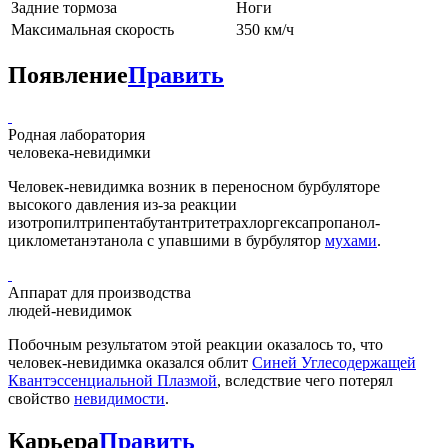
Задние тормоза
Ноги
Максимальная скорость
350 км/ч
Появление
Править
Родная лаборатория
человека-невидимки
Человек-невидимка возник в переносном бурбуляторе
высокого давления из-за реакции
изотропилтрипентабутантритетрахлоргексапропанол-
циклометанэтанола с упавшими в бурбулятор
мухами
.
Аппарат для производства
людей-невидимок
Побочным результатом этой реакции оказалось то, что
человек-невидимка оказался облит
Синей Углесодержащей
Квантэссенциальной Плазмой
, вследствие чего потерял
свойство
невидимости
.
Карьера
Править