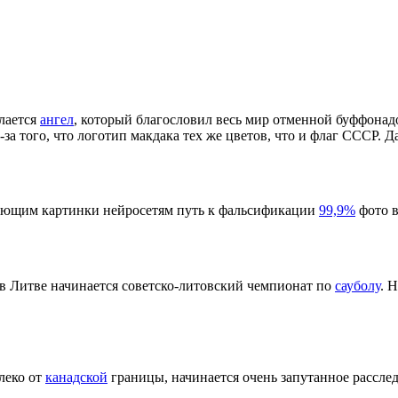
лается
ангел
, который благословил весь мир отменной буффонад
-за того, что логотип макдака тех же цветов, что и флаг СССР. Д
рующим картинки нейросетям путь к фальсификации
99,9%
фото в
 в Литве начинается советско-литовский чемпионат по
сауболу
. 
леко от
канадской
границы, начинается очень запутанное рассле