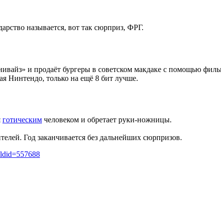
дарство называется, вот так сюрприз, ФРГ.
ивайз» и продаёт бургеры в советском макдаке с помощью филь
ая Нинтендо, только на ещё 8 бит лучше.
я
готическим
человеком и обретает руки-ножницы.
ителей. Год заканчивается без дальнейших сюрпризов.
oldid=557688