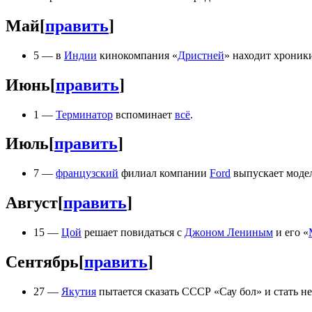
Май
[
править
]
5 — в
Индии
кинокомпания «
Дристней
» находит хроник
Июнь
[
править
]
1 —
Терминатор
вспоминает
всё
.
Июль
[
править
]
7 —
французский
филиал компании
Ford
выпускает модел
Август
[
править
]
15 —
Цой
решает повидаться с
Джоном Лениным
и его «
Сентябрь
[
править
]
27 —
Якутия
пытается сказать СССР «Сау бол» и стать не