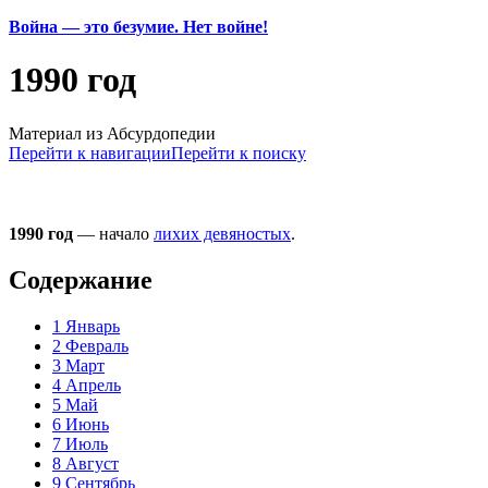
Война — это безумие. Нет войне!
1990 год
Материал из Абсурдопедии
Перейти к навигации
Перейти к поиску
1990 год
— начало
лихих девяностых
.
Содержание
1
Январь
2
Февраль
3
Март
4
Апрель
5
Май
6
Июнь
7
Июль
8
Август
9
Сентябрь