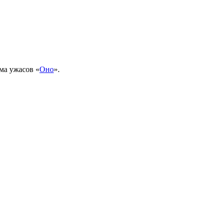
ма ужасов «
Оно
».