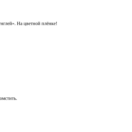
нглей». На цветной плёнке!
омстить.