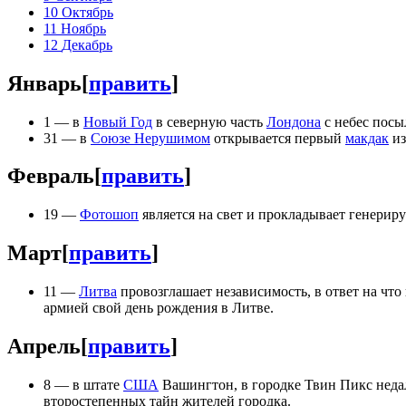
10
Октябрь
11
Ноябрь
12
Декабрь
Январь
[
править
]
1 — в
Новый Год
в северную часть
Лондона
с небес посы
31 — в
Союзе Нерушимом
открывается первый
макдак
из
Февраль
[
править
]
19 —
Фотошоп
является на свет и прокладывает генери
Март
[
править
]
11 —
Литва
провозглашает независимость, в ответ на что
армией свой день рождения в Литве.
Апрель
[
править
]
8 — в штате
США
Вашингтон, в городке Твин Пикс неда
второстепенных тайн жителей городка.