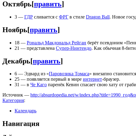
Октябрь
[
править
]
3 —
ГДР
сливается с
ФРГ
в стиле
Dragon Ball
. Новое госу
Ноябрь
[
править
]
18 —
Рональд Макдональд Рейган
берёт псевдоним «Пенн
21 — представлена
Супер-Нинтендо
. Как обычная 8-битн
Декабрь
[
править
]
6 — Эдвард из «
Паровозика Томаса
» внезапно становитс
25 — появляется первый в мире
интернет
-браузер.
31 — в
Че Каго
паренёк Кевин спасает свою хату от граб
Источник —
http://absurdopedia.net/w/index.php?title=1990_год&
Категория
:
Календарь
Навигация