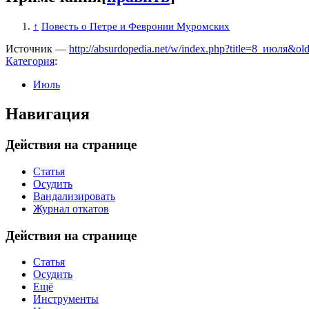
↑
Повесть о Петре и Февронии Муромских
Источник —
http://absurdopedia.net/w/index.php?title=8_июля&o
Категория
:
Июль
Навигация
Действия на странице
Статья
Осудить
Вандализировать
Журнал откатов
Действия на странице
Статья
Осудить
Ещё
Инструменты