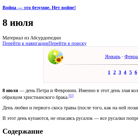
Война — это безумие. Нет войне!
8 июля
Материал из Абсурдопедии
Перейти к навигации
Перейти к поиску
Январь
·
Февра
1
2
3
4
5
6
8 июля
— день Петра и Февронии. Именно в этот день злая ко
[1]
образцом христианского брака.
День любви и первого скоса травы (после того, как на ней поз
В этот день купаются, не опасаясь русалок — все русалки поп
Содержание