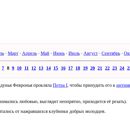
ль
·
Март
·
Апрель
·
Май
·
Июнь
·
Июль
·
Август
·
Сентябрь
·
Ок
7
8
9
10
11
12
13
14
15
16
17
18
19
20
21
22
23
24
2
лдунья Февронья прокляла
Петра I
, чтобы принудить его к
интим
анимались любовью, выглядит неопрятно, приходится её резать).
рятались от нажравшихся клубники добрых молодцев.