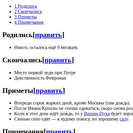
1
Родились
2
Скончались
3
Приметы
4
Примечания
Родились
[
править
]
Никто, осталось ещё 9 месяцев.
Скончались
[
править
]
Место первой леди при Петре
Девственность Февроньи
Приметы
[
править
]
Впереди сорок жарких дней, кроме Москвы (там дождь).
После Ивана Купалы не спеши одеваться, скоро снова разд
Коли в этот день идёт дождь, то у
Винни-Пуха
будет хоро
Свиньи сено едят — к худому покосу, но хорошему
салу
.
Примечания
[
править
]