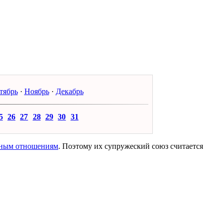
тябрь
·
Ноябрь
·
Декабрь
5
26
27
28
29
30
31
ным отношениям
. Поэтому их супружеский союз считается