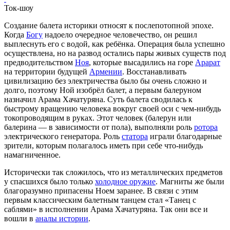
Ток-шоу
Создание балета историки относят к послепотопной эпохе.
Когда
Богу
надоело очередное человечество, он решил
выплеснуть его с водой, как ребёнка. Операция была успешно
осуществлена, но на развод остались пары живых существ под
предводительством
Ноя
, которые высадились на горе
Арарат
на территории будущей
Армении
. Восстанавливать
цивилизацию без электричества было бы очень сложно и
долго, поэтому Ной изобрёл балет, а первым балеруном
назначил Арама Хачатуряна. Суть балета сводилась к
быстрому вращению человека вокруг своей оси с чем-нибудь
токопроводящим в руках. Этот человек (балерун или
балерина — в зависимости от пола), выполняли роль
ротора
электрического генератора. Роль
статора
играли благодарные
зрители, которым полагалось иметь при себе что-нибудь
намагниченное.
Исторически так сложилось, что из металлических предметов
у спасшихся было только
холодное оружие
. Магниты же были
благоразумно припасены Ноем заранее. В связи с этим
первым классическим балетным танцем стал «Танец с
саблями» в исполнении Арама Хачатуряна. Так они все и
вошли в
аналы истории
.