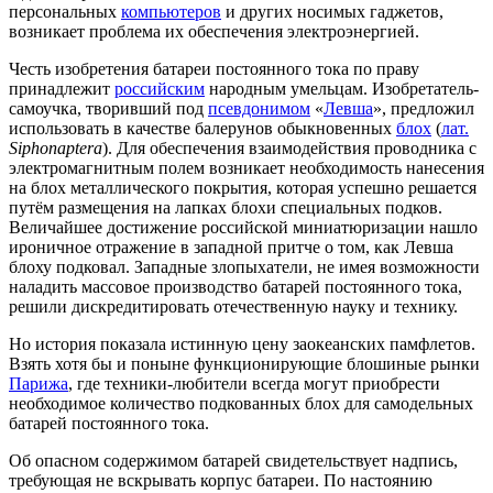
персональных
компьютеров
и других носимых гаджетов,
возникает проблема их обеспечения электроэнергией.
Честь изобретения батареи постоянного тока по праву
принадлежит
российским
народным умельцам. Изобретатель-
самоучка, творивший под
псевдонимом
«
Левша
», предложил
использовать в качестве балерунов обыкновенных
блох
(
лат.
Siphonaptera
). Для обеспечения взаимодействия проводника с
электромагнитным полем возникает необходимость нанесения
на блох металлического покрытия, которая успешно решается
путём размещения на лапках блохи специальных подков.
Величайшее достижение российской миниатюризации нашло
ироничное отражение в западной притче о том, как Левша
блоху подковал. Западные злопыхатели, не имея возможности
наладить массовое производство батарей постоянного тока,
решили дискредитировать отечественную науку и технику.
Но история показала истинную цену заокеанских памфлетов.
Взять хотя бы и поныне функционирующие блошиные рынки
Парижа
, где техники-любители всегда могут приобрести
необходимое количество подкованных блох для самодельных
батарей постоянного тока.
Об опасном содержимом батарей свидетельствует надпись,
требующая не вскрывать корпус батареи. По настоянию