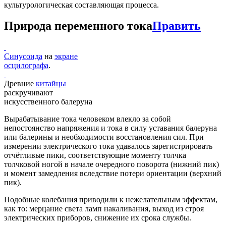
культурологическая составляющая процесса.
Природа переменного тока
Править
Синусоида
на
экране
осцилографа
.
Древние
китайцы
раскручивают
искусственного балеруна
Вырабатывание тока человеком влекло за собой
непостоянство напряжения и тока в силу уставания балеруна
или балерины и необходимости восстановления сил. При
измерении электрического тока удавалось зарегистрировать
отчётливые пики, соответствующие моменту толчка
толчковой ногой в начале очередного поворота (нижний пик)
и момент замедления вследствие потери ориентации (верхний
пик).
Подобные колебания приводили к нежелательным эффектам,
как то: мерцание света ламп накаливания, выход из строя
электрических приборов, снижение их срока службы.