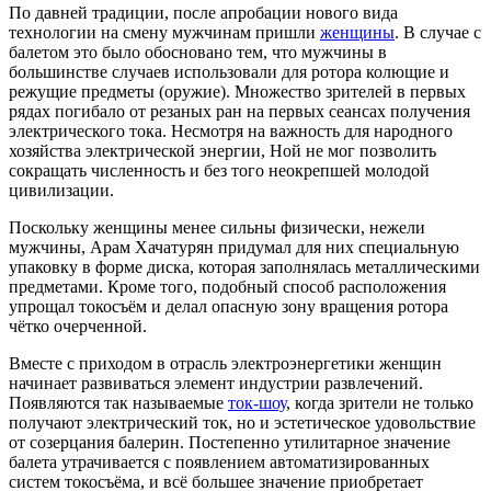
По давней традиции, после апробации нового вида
технологии на смену мужчинам пришли
женщины
. В случае с
балетом это было обосновано тем, что мужчины в
большинстве случаев использовали для ротора колющие и
режущие предметы (оружие). Множество зрителей в первых
рядах погибало от резаных ран на первых сеансах получения
электрического тока. Несмотря на важность для народного
хозяйства электрической энергии, Ной не мог позволить
сокращать численность и без того неокрепшей молодой
цивилизации.
Поскольку женщины менее сильны физически, нежели
мужчины, Арам Хачатурян придумал для них специальную
упаковку в форме диска, которая заполнялась металлическими
предметами. Кроме того, подобный способ расположения
упрощал токосъём и делал опасную зону вращения ротора
чётко очерченной.
Вместе с приходом в отрасль электроэнергетики женщин
начинает развиваться элемент индустрии развлечений.
Появляются так называемые
ток-шоу
, когда зрители не только
получают электрический ток, но и эстетическое удовольствие
от созерцания балерин. Постепенно утилитарное значение
балета утрачивается с появлением автоматизированных
систем токосъёма, и всё большее значение приобретает