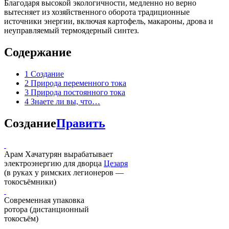
Благодаря высокой экологичности, медленно но верно
вытесняет из хозяйственного оборота традиционные
источники энергии, включая картофель, макароны, дрова и
неуправляемый термоядерный синтез.
Содержание
1
Создание
2
Природа переменного тока
3
Природа постоянного тока
4
Знаете ли вы, что…
Создание
Править
Арам Хачатурян вырабатывает
электроэнергию для дворца
Цезаря
(в руках у римских легионеров —
токосъёмники)
Современная упаковка
ротора (дистанционный
токосъём)