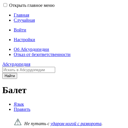
Открыть главное меню
Главная
Случайная
Войти
Настройки
Об Абсурдопедии
Отказ от безответственности
Абсурдопедия
Найти
Балет
Язык
Править
⚠
Не путать с
ударом ногой с разворота
.