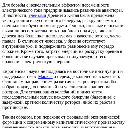
Для борьбы с нежелательным эффектом переменности
электрического тока предпринимались различные авантюры.
В частности,
учёными
Древнего Китая была предложена
эксплуатация искусственного балеруна, раскручиваемого
специально обученными людьми. Однако, полевые испытания
выявили несостоятельность подобного подхода, так как
деревянная болванка, используемая в качестве ротора, часто
падала. В отличие от человека, у бревна отсутствует
внутреннее ухо, и поддерживать равновесие ему гораздо
сложнее. Кроме того, затраты энергии на раскрутку бревна в
большинстве случаев превышали получаемую от его
вращения электрическую энергию.
Европейская наука не поддалась на восточные инсинуации и
поддержала тезис
Маркса
о переходе количества в качество.
Основным направлением развития электроэнергетики был
избран подход, основанный на увеличении количества
роторов. Для сглаживания колебаний применяется
последовательный запуск каждого балеруна (балерины) с
задержкой, кратной количеству роторов, либо их работа в
противофазе.
Таким образом, при переходе от феодальной экономической
формации к современному капиталистическому производству
переменный ток практически выходит из употребления и