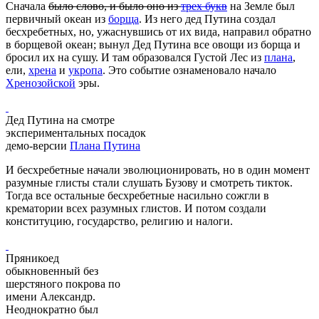
Сначала
было слово, и было оно из
трех букв
на Земле был
первичный океан из
борща
. Из него дед Путина создал
бесхребетных, но, ужаснувшись от их вида, направил обратно
в борщевой океан; вынул Дед Путина все овощи из борща и
бросил их на сушу. И там образовался Густой Лес из
плана
,
ели,
хрена
и
укропа
. Это событие ознаменовало начало
Хренозойской
эры.
Дед Путина на смотре
экспериментальных посадок
демо-версии
Плана Путина
И бесхребетные начали эволюционировать, но в один момент
разумные глисты стали слушать Бузову и смотреть тикток.
Тогда все остальные бесхребетные насильно сожгли в
крематории всех разумных глистов. И потом создали
конституцию, государство, религию и налоги.
Пряникоед
обыкновенный без
шерстяного покрова по
имени Александр.
Неоднократно был