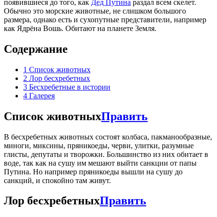
появившиеся до того, как
Дед Путина
раздал всем скелет.
Обычно это морские животные, не слишком большого
размера, однако есть и сухопутные представители, например
как Ядрёна Вошь. Обитают на планете Земля.
Содержание
1
Список животных
2
Лор бесхребетных
3
Бесхребетные в истории
4
Галерея
Список животных
Править
В бесхребетных животных состоят колбаса, пакманообразные,
миноги, миксины, пряникоеды, черви, улитки, разумные
глисты, депутаты и творожки. Большинство из них обитает в
воде, так как на сушу им мешают выйти санкции от папы
Путина. Но например пряникоеды вышли на сушу до
санкций, и спокойно там живут.
Лор бесхребетных
Править