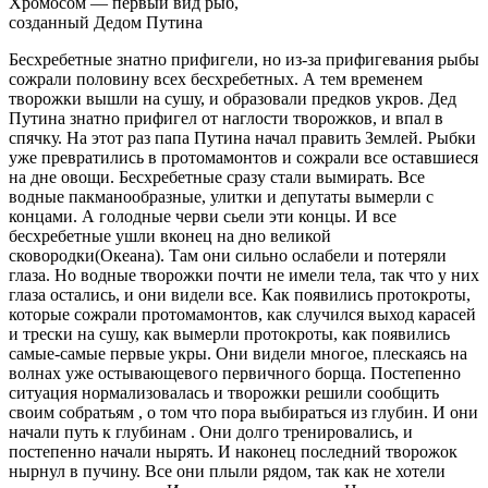
Хромосом — первый вид рыб,
созданный Дедом Путина
Бесхребетные знатно прифигели, но из-за прифигевания рыбы
сожрали половину всех бесхребетных. А тем временем
творожки вышли на сушу, и образовали предков укров. Дед
Путина знатно прифигел от наглости творожков, и впал в
спячку. На этот раз папа Путина начал править Землей. Рыбки
уже превратились в протомамонтов и сожрали все оставшиеся
на дне овощи. Бесхребетные сразу стали вымирать. Все
водные пакманообразные, улитки и депутаты вымерли с
концами. А голодные черви сьели эти концы. И все
бесхребетные ушли вконец на дно великой
сковородки(Океана). Там они сильно ослабели и потеряли
глаза. Но водные творожки почти не имели тела, так что у них
глаза остались, и они видели все. Как появились протокроты,
которые сожрали протомамонтов, как случился выход карасей
и трески на сушу, как вымерли протокроты, как появились
самые-самые первые укры. Они видели многое, плескаясь на
волнах уже остывающевого первичного борща. Постепенно
ситуация нормализовалась и творожки решили сообщить
своим собратьям , о том что пора выбираться из глубин. И они
начали путь к глубинам . Они долго тренировались, и
постепенно начали нырять. И наконец последний творожок
нырнул в пучину. Все они плыли рядом, так как не хотели