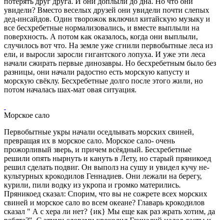
потерять друг друга. И они доплыли до дна. Но что они
увидели? Вместо веселых друзей они увидели почти слепых
дед-инсайдов. Один творожок включил китайскую музыку и
все бесхребетные нормализовались, и вместе выплыли на
поверхность. А потом как оказалось, когда они выплыли,
случилось вот что. На земле уже сгнили первобытные леса из
ели, и выросли заросли гигантского лопуха. И уже эти леса
начали сжирать первые динозавры. Но бесхребетным было без
разницы, они начали радостно есть морскую капусту и
морскую свёклу. Бесхребетные долго после этого жили, но
потом началась шах-мат овая ситуация.
Морское сало
Первобытные укры начали оседлывать морских свиней,
превращая их в морское сало. Морское сало- очень
прожорливый зверь, и причем всёядный. Бесхребетные
решили опять нырнуть и кануть в Лету, но старый пряникоед
решил сделать подвиг. Он выполз на сушу и увидел кучу не-
культурных крокодилов Геннадиев. Они лежали на берегу,
курили, пили водку из укропа и громко матерились.
Пряникоед сказал: Спорим, что вы не сожрете всех морских
свиней и морское сало во всем океане? Главарь крокодилов
сказал " А с хера ли нет? {ик} Мы еще как раз жрать хотим, да