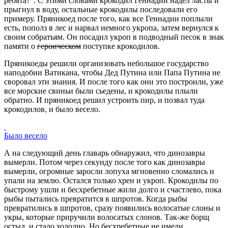
ребята?". С этими словами крокодил Геннадий надел ласты и
прыгнул в воду, остальные крокодилы последовали его
примеру. Пряникоед после того, как все Геннадии поплыли
есть, пополз в лес и нарвал немного укропа, затем вернулся к
своим собратьям. Он посадил укроп в подводный песок в знак
памяти о
героическом
поступке крокодилов.
Пряникоеды решили организовать небольшое государство
наподобии Ватикана, чтобы Дед Путина или Папа Путина не
своровал эти знания. И после того как они это построили, уже
все морские свиньи были сьедены, и крокодилы плыли
обратно. И пряникоед решил устроить пир, и позвал туда
крокодилов, и было весело.
Было весело
А на следующий день главарь обнаружил, что динозавры
вымерли. Потом через секунду после того как динозавры
вымерли, огромные заросли лопуха мгновенно сломались и
упали на землю. Остался только хрен и укроп. Крокодилы по
быстрому ушли и бесхребетные жили долго и счастлево, пока
рыбы пытались превратится в шпротов. Когда рыбы
превратились в шпротов, сразу появились волосатые слоны и
укры, которые приручили волосатых слонов. Так-же борщ
остыл, и стало холодно. Но бесхребетные не имели