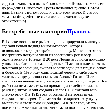
сердца(печально), и им не было холодно. Потом , за 8000 лет
до рождения Снюсосуса Креста появились руские. Потом
папа Путина разогрел борщ и стало всем тепло. И с этого
момента бесхребетные жили долго и счастливо(уже
окончательно).
Бесхребетные в истории
Править
В 14 веке московские рыбозаводчики приручили миногу и
сделали новый подвид миноги-колбаса, которая
использовалась для употребления в пищу. Миноги от этого
извергского поступка ушли из российских рек и озер
окончательно в 16 веке. В 20 веке Ленин заручился помощью
у дикой колбасы и пакманообразных. Именно дикие пакманы
помогали революции, сжирая белогвардейцев в прудах, реках
и болотах. В 1939 году один водный червяк в сибирском
маленьком пруду решил стать как Адольф Гитлер. И стал
говорить на немецком и утверждать что черви лучше рыб. Все
рыбы над ним смеялись, но пропаганда подействовала на
раков и улиток, и они создали аналог СС и сжирали всю
слабую рыбу. И в 1945 году огромная 3 метровая щука
сожрала этого червя . Но вместо благодарности эту щуку
выловили и съели рыбаки(обидно). И в 2022 году место
президента Америки заняла минога, по прозвищу Безмозгов.