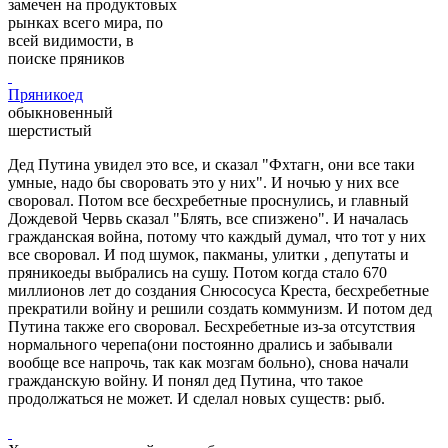
замечен на продуктовых
рынках всего мира, по
всей видимости, в
поиске пряников
Пряникоед
обыкновенный
шерстистый
Дед Путина увидел это все, и сказал "Фхтагн, они все таки
умные, надо бы своровать это у них". И ночью у них все
своровал. Потом все бесхребетные проснулись, и главный
Дождевой Червь сказал "Блять, все спизжено". И началась
гражданская война, потому что каждый думал, что тот у них
все своровал. И под шумок, пакманы, улитки , депутаты и
пряникоеды выбрались на сушу. Потом когда стало 670
миллионов лет до создания Снюсосуса Креста, бесхребетные
прекратили войну и решили создать коммунизм. И потом дед
Путина также его своровал. Бесхребетные из-за отсутствия
нормального черепа(они постоянно дрались и забывали
вообще все напрочь, так как мозгам больно), снова начали
гражданскую войну. И понял дед Путина, что такое
продолжаться не может. И сделал новых существ: рыб.