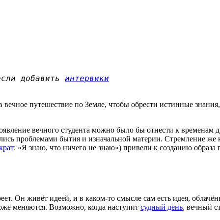
если добавить
интервики
 вечное путешествие по Земле, чтобы обрести истинные знания,
появление вечного студента можно было бы отнести к временам 
ись проблемами бытия и изначальной материи. Стремление же к
крат
: «Я знаю, что ничего не знаю») привели к созданию образа
еет. Он живёт идеей, и в каком-то смысле сам есть идея, облачё
 тоже меняются. Возможно, когда наступит
судный день
, вечный с