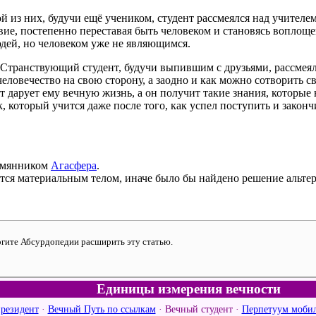
 из них, будучи ещё учеником, студент рассмеялся над учителем,
ствие, постепенно переставая быть человеком и становясь вопло
юдей, но человеком уже не являющимся.
 Странствующий студент, будучи выпившим с друзьями, рассмеялс
человечество на свою сторону, а заодно и как можно сотворить с
т дарует ему вечную жизнь, а он получит такие знания, которые 
ик, который учится даже после того, как успел поступить и зако
лемянником
Агасфера
.
ется материальным телом, иначе было бы найдено решение альт
могите Абсурдопедии расширить эту статью.
Единицы измерения вечности
резидент
·
Вечный Путь по ссылкам
·
Вечный студент
·
Перпетуум моби