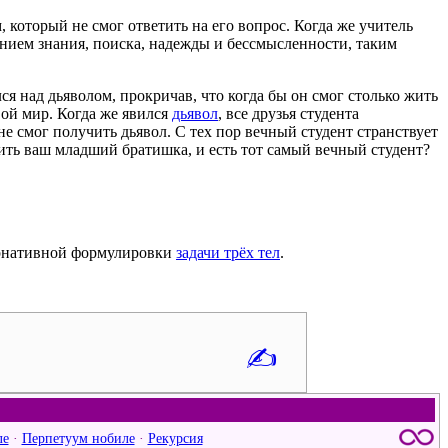
 который не смог ответить на его вопрос. Когда же учитель
щением знания, поиска, надежды и бессмысленности, таким
я над дьяволом, прокричав, что когда бы он смог столько жить
вой мир. Когда же явился
дьявол
, все друзья студента
не смог получить дьявол. С тех пор вечный студент странствует
нчить ваш младший братишка, и есть тот самый вечный студент?
ернативной формулировки
задачи трёх тел
.
✍
ле
·
Перпетуум нобиле
·
Рекурсия