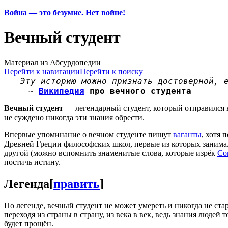
Война — это безумие. Нет войне!
Вечный студент
Материал из Абсурдопедии
Перейти к навигации
Перейти к поиску
Эту историю можно признать достоверной, 
~
Википедия
про вечного студента
Вечный студент
— легендарный студент, который отправился в
не суждено никогда эти знания обрести.
Впервые упоминание о вечном студенте пишут
ваганты
, хотя 
Древней Греции философских школ, первые из которых занимал
другой (можно вспомнить знаменитые слова, которые изрёк
Со
постичь истину.
Легенда
[
править
]
По легенде, вечный студент не может умереть и никогда не стар
переходя из страны в страну, из века в век, ведь знания людей
будет прощён.