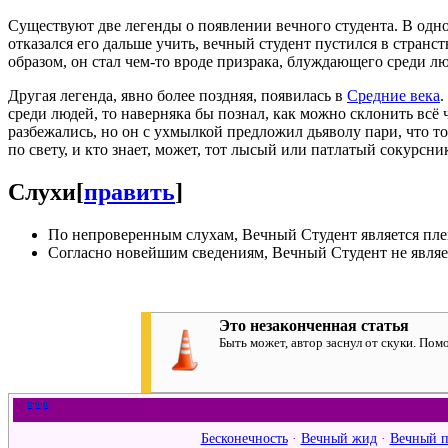
Существуют две легенды о появлении вечного студента. В одной
отказался его дальше учить, вечный студент пустился в стран
образом, он стал чем-то вроде призрака, блуждающего среди л
Другая легенда, явно более поздняя, появилась в
Средние века
.
среди людей, то наверняка бы познал, как можно склонить всё 
разбежались, но он с ухмылкой предложил дьяволу пари, что то
по свету, и кто знает, может, тот лысый или патлатый сокурсн
Слухи
[
править
]
По непроверенным слухам, Вечный Студент является п
Согласно новейшим сведениям, Вечный Студент не явля
Это незаконченная статья
Быть может, автор заснул от скуки. По
п
·
о
·
в
Бесконечность
·
Вечный жид
·
Вечный п