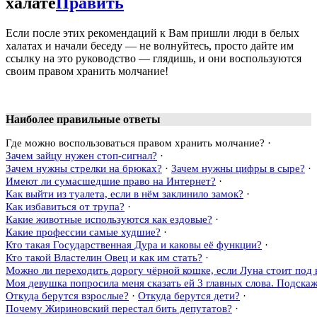
халате
Править
Если после этих рекомендаций к Вам пришли люди в белых
халатах и начали беседу — не волнуйтесь, просто дайте им
ссылку на это руководство — глядишь, и они воспользуются
своим правом хранить молчание!
Наиболее правильные ответы
Где можно воспользоваться правом хранить молчание?
·
Зачем зайцу нужен стоп-сигнал?
·
Зачем нужны стрелки на брюках?
·
Зачем нужны цифры в сыре?
·
Имеют ли сумасшедшие право на Интернет?
·
Как выйти из туалета, если в нём заклинило замок?
·
Как избавиться от трупа?
·
Какие животные используются как ездовые?
·
Какие профессии самые худшие?
·
Кто такая Государственная Дура и каковы её функции?
·
Кто такой Властелин Овец и как им стать?
·
Можно ли переходить дорогу чёрной кошке, если Луна стоит под
Моя девушка попросила меня сказать ей 3 главных слова. Подскажи
Откуда берутся взрослые?
·
Откуда берутся дети?
·
Почему Жириновский перестал бить депутатов?
·