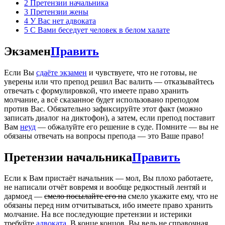
2
Претензии начальника
3
Претензии жены
4
У Вас нет адвоката
5
С Вами беседует человек в белом халате
Экзамен
Править
Если Вы
сдаёте экзамен
и чувствуете, что не готовы, не
уверены или что препод решил Вас валить — отказывайтесь
отвечать с формулировкой, что имеете право хранить
молчание, а всё сказанное будет использовано преподом
против Вас. Обязательно зафиксируйте этот факт (можно
записать диалог на диктофон), а затем, если препод поставит
Вам
неуд
— обжалуйте его решение в суде. Помните — вы не
обязаны отвечать на вопросы препода — это Ваше право!
Претензии начальника
Править
Если к Вам пристаёт начальник — мол, Вы плохо работаете,
не написали отчёт вовремя и вообще редкостный лентяй и
дармоед —
смело посылайте его на
смело укажите ему, что не
обязаны перед ним отчитываться, ибо имеете право хранить
молчание. На все последующие претензии и истерики
требуйте
адвоката
. В конце концов, Вы ведь не справочная