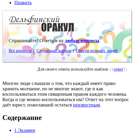
Править
Спрашивайте! Ответим на
любые вопросы
.
Все вопросы
|
Случайный вопрос
|
Ответы великих людей
Для своего ответа используйте шаблон
{{
ответ
}}
.
Многие люди слышали о том, что каждый имеет право
хранить молчание, но не многие знают, где и как
воспользоваться этим священным правом каждого человека.
Когда и где можно воспользоваться им? Ответ на этот вопрос
даёт юрист, пожелавший остаться
неизвестным
.
Содержание
1
Экзамен