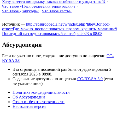
Хочу завести шморгалку, каковы особенности ухода за ней?
·
Что такое «План озелевения территории»?
·
Что такое Джигурда?
·
Что такое касты?
Источник —
http://absurdopedia.net/w/index.php?title=Вопрос-
ответ:Где_можно_воспользоваться_правом_хранить_молчание
Последний раз редактировалась 5 сентября 2023 в 08:08
Абсурдопедия
Если не указано иное, содержание доступно по лицензии
CC-
BY-SA 3.0
.
Эта страница в последний раз была отредактирована 5
сентября 2023 в 08:08.
Содержание доступно по лицензии
CC-BY-SA 3.0
(если
не указано иное).
Политика конфиденциальности
Об Абсурдопедии
Отказ от безответственности
Настольная версия