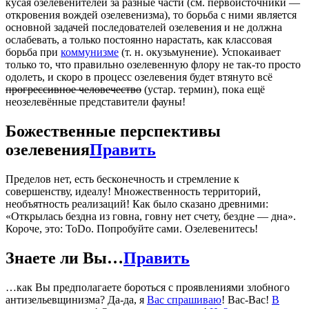
кусая озелевенителей за разные части (см. первоисточники —
откровения вождей озелевенизма), то борьба с ними является
основной задачей последователей озелевения и не должна
ослабевать, а только постоянно нарастать, как классовая
борьба при
коммунизме
(т. н. окузьмунение). Успокаивает
только то, что правильно озелевенную флору не так-то просто
одолеть, и скоро в процесс озелевения будет втянуто всё
прогрессивное человечество
(устар. термин), пока ещё
неозелевённые представители фауны!
Божественные перспективы
озелевения
Править
Пределов нет, есть бесконечность и стремление к
совершенству, идеалу! Множественность территорий,
необъятность реализаций! Как было сказано древними:
«Открылась бездна из говна, говну нет счету, бездне — дна».
Короче, это: ToDo. Попробуйте сами. Озелевенитесь!
Знаете ли Вы…
Править
…как Вы предполагаете бороться с проявлениями злобного
антизельевщинизма? Да-да, я
Вас спрашиваю
! Вас-Вас!
В