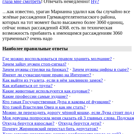
глаза мне смотреть
! Отвечать немедленно!
Ну?
…как известно, ураган Марианна удалил как бы случайно все
зелёвые рассаждения Гдемакартелятнепасского района,
которых на тот момент было высажено более 3060 единиц,
сейчас новых рассаждений 4368. есть ли техническая
возможность прибавить к имеющимся рассаждениям 3060
утраченных? очень надо
Наиболее правильные ответы
Где можно воспользоваться правом хранить молчание?
·
Зачем зайцу нужен стоп-сигнал?
·
Зачем нужны стрелки на брюках?
·
Зачем нужны цифры в сыре?
·
Имеют ли сумасшедшие право на Интернет?
·
Как выйти из туалета, если в нём заклинило замок?
·
Как избавиться от трупа?
·
Какие животные используются как ездовые?
·
Какие профессии самые худшие?
·
Кто такая Государственная Дура и каковы её функции?
·
Кто такой Властелин Овец и как им стать?
·
Можно ли переходить дорогу чёрной кошке, если Луна стоит под
Моя девушка попросила меня сказать ей 3 главных слова. Подскажи
Откуда берутся взрослые?
·
Откуда берутся дети?
·
Почему Жириновский перестал бить депутатов?
·
Хочу завести шморгалку, каковы особенности ухода за ней?
·