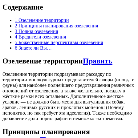
Содержание
1
Озелевение территории
2
Принципы планирования озелевения
3
Польза озелевения
4
Вредители озелевения
5
Божественные перспективы озелевения
6
Знаете ли Вы…
Озелевение территории
Править
Озелевение территории подразумевает рассадку по
территории монокультурных представителей флоры (иногда и
фауны) для наиболее полнейшего предотвращения различных
отклонений от озелевения, а также желательно, посадку в
жёсткие рамки всех остальных. Дополнительное жёсткое
условие — не должно быть места для выгуливания собак,
арабов, ленивых русских и проклятых мопецов! (Почему —
непонятно, но так требует эта идеология). Также необходимо
добавление доли порнографии и немножко экстремизма.
Принципы планирования