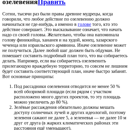
озелевения
Править
Сотни, тысячи раз были правы древние мудрецы, когда
говорили, что любое действие по озелевению должно
начинаться не где-нибудь, а именно в
голове
того, кто это
действие совершает. Это высказывание означает, что начать
надо со своей головы. Желательно, чтобы она напоминала
голову финикийца, хананея и на худой, конец, хазарского
чеченца или израильского армянина. Иначе озелевение может
не получиться. Далее любой шаг должен быть обдуман. Не
помешает составить подробный план того, что вы собираетесь
делать. Например, если вы собираетесь озелевенить
прилегающую враждебную территорию, то совсем не лишним
будет составить соответствующий план, иначе быстро забанят.
Вот основные принципы:
Под рассадники озелевения отводится не менее 50 %
всей обозримой площади (если рядом с участком
расположено много других проектов, то эту площадь
можно увеличить до 80 %).
Зелёвые рассаждения обязательно должны мешать
доступу солнечных лучей и других идеологий, поэтому
зелевеня сажают не далее 5, а зеленевья — не далее 10 м
друг от друга (в жарких климатических районах эти
расстояния ещё уменьшают).