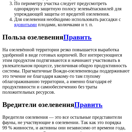
По периметру участка следует предусмотреть
однорядную защитную полосу зелевьёпасквилей для
упреждающей защиты от вредитей озелевения.
Для озелевения необходимо использовать рассадки с
ядовитыми
плодами, колючками и т. п.
Польза озелевения
Править
На озелевённой территории резко повышается выработка
удобрений в виде готовых кирпичей. Все интересующиеся
этим продуктом подтягиваются и начинают участвовать в
увлекательном процессе, увеличивая общую продуктивность
системы. Прагматичные Вожди-озелевеневоды поддерживают
это течение не благодаря какому-то там глупому
облагораживанию территории, а именно благодаря её
продуктивности и самообеспечению без траты
положительных ресурсов.
Вредители озелевения
Править
Вредители озелевения — это все остальные представители
фауны, не участвующие в озелевении. Так как это порядка
99 % живности, и активны они независимо от времени года,