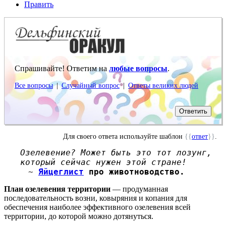
Править
Спрашивайте! Ответим на
любые вопросы
.
Все вопросы
|
Случайный вопрос
|
Ответы великих людей
Для своего ответа используйте шаблон
{{
ответ
}}
.
Озелевение? Может быть это тот лозунг,
который сейчас нужен этой стране!
~
Яйцеглист
про животноводство.
План озелевения территории
— продуманная
последовательность возни, ковыряния и копания для
обеспечения наиболее эффективного озелевения всей
территории, до которой можно дотянуться.