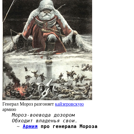
Генерал Мороз разгоняет
кайзеровскую
армию
Мороз-воевода дозором
Обходит владенья свои.
~
Армия
про генерала Мороза