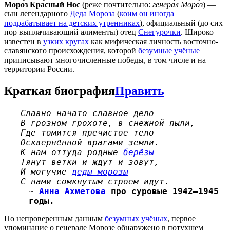
Моро́з Кра́сный Нос
(реже почтительно:
генера́л Моро́з
) —
сын легендарного
Деда Мороза
(
коим он иногда
подрабатывает на детских утренниках
), официальный (до сих
пор выплачивающий алименты) отец
Снегурочки
. Широко
известен в
узких кругах
как мифическая личность восточно-
славянского происхождения, которой
безумные учёные
приписывают многочисленные победы, в том числе и на
территории России.
Краткая биография
Править
Славно начато славное дело
В грозном грохоте, в снежной пыли,
Где томится пречистое тело
Осквернённой врагами земли.
К нам оттуда родные
берёзы
Тянут ветки и ждут и зовут,
И могучие
деды-морозы
С нами сомкнутым строем идут.
~
Анна Ахметова
про суровые 1942—1945
годы.
По непроверенным данным
безумных учёных
, первое
упоминание о генерале Морозе обнаружено в потухшем