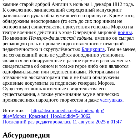
камине старой доброй Англии в ночь на 1 декабря 1812 года.
К сожалению, заиндевевший сверхценный манускрипт
развалился в руках обнаружившей его прислуги. Кроме того,
обнаружены неоспоримые (то есть до сих пор никем не
оспоренные) свидетельства присутствия генерала Мороза на
театре военных действий в ходе Очередной мировой
войны
.
По мнению
Немецко-фашистской гадины
, именно он сыграл
решающую роль в провале подготовленного с немецкой
педантичностью и скрупулёзностью
Блицкрига
. Тем не менее,
на сегодняшний день не удаётся доподлинно установить
являются ли обнаруженные в разное время и разных местах
свидетельства об одном и том же герое либо они являются
однофамильцами или родственниками. Историками и
отважными экскаваторами так и не были обнаружены
архивные документы за подписью генерала Мороза.
Существуют лишь косвенные свидетельства его
существования, а также упоминание всуе в эпических
произведениях народного творчества и даже
частушках
.
Источник —
http://absurdopedia.net/w/index.php?
title=Мороз_Красный_Нос&oldid=543062
Последний раз редактировалась 11 августа 2025 в 01:47
Абсурдопедия