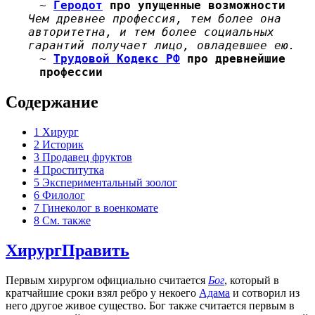
~
Геродот
про упущенные возможности
Чем древнее профессия, тем более она
авторитетна, и тем более социальных
гарантий получает лицо, овладевшее ею.
~
Трудовой Кодекс РФ
про древнейшие
профессии
Содержание
1
Хирург
2
Историк
3
Продавец фруктов
4
Проститутка
5
Экспериментальный зоолог
6
Филолог
7
Гинеколог в военкомате
8
См. также
Хирург
Править
Первым хирургом официально считается
Бог
, который в
кратчайшие сроки взял ребро у некоего
Адама
и сотворил из
него другое живое существо. Бог также считается первым в