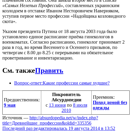
плачевном состоянии. Она заняла второе место в списке
«Самых Нелепых Профессий»
, составленных украинским
козлодоем в отставке Иваном Несторовичем Наверняком,
уступив первое место профессии «Надойщика козловидного
скота».
Указом президента Путина от 18 августа 2003 года было
установлено единое расписание приёма гинекологов в
военкоматах. Согласно расписанию, гинеколог принимает 2
раза в год, во время Весеннего и Осеннего призывов, по
четвергам с 8.00 до 8.25 с перерывами на обязательное
проветривание и инвентаризацию.
См. также
Править
Вопрос-ответ:Какие профессии самые худшие?
Покровитель
Преемник:
Предшественник:
Абсурдопедии
Поход домой без
9 мая
с
13 июня
по
8 июля
одежды
2010
Источник —
http://absurdopedia.net/w/index.php?
title=Древнейшие_профессии&oldid=335356
Последний раз редактировалась 19 августа 2014 в 13:52