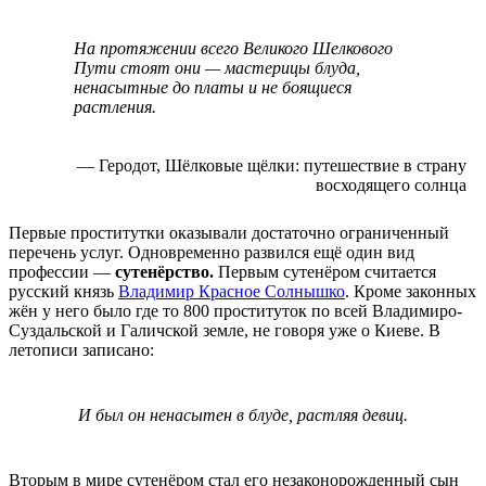
На протяжении всего Великого Шелкового
Пути стоят они — мастерицы блуда,
ненасытные до платы и не боящиеся
растления.
— Геродот, Шёлковые щёлки: путешествие в страну
восходящего солнца
Первые проститутки оказывали достаточно ограниченный
перечень услуг. Одновременно развился ещё один вид
профессии —
сутенёрство.
Первым сутенёром считается
русский князь
Владимир Красное Солнышко
. Кроме законных
жён у него было где то 800 проституток по всей Владимиро-
Суздальской и Галичской земле, не говоря уже о Киеве. В
летописи записано:
И был он ненасытен в блуде, растляя девиц.
Вторым в мире сутенёром стал его незаконорожденный сын