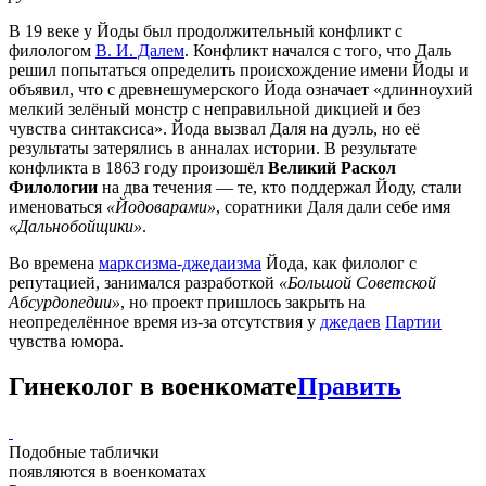
В 19 веке у Йоды был продолжительный конфликт с
филологом
В. И. Далем
. Конфликт начался с того, что Даль
решил попытаться определить происхождение имени Йоды и
объявил, что с древнешумерского Йода означает «длинноухий
мелкий зелёный монстр с неправильной дикцией и без
чувства синтаксиса». Йода вызвал Даля на дуэль, но её
результаты затерялись в анналах истории. В результате
конфликта в 1863 году произошёл
Великий Раскол
Филологии
на два течения — те, кто поддержал Йоду, стали
именоваться
«Йодоварами»
, соратники Даля дали себе имя
«Дальнобойщики»
.
Во времена
марксизма-джедаизма
Йода, как филолог с
репутацией, занимался разработкой
«Большой Советской
Абсурдопедии»
, но проект пришлось закрыть на
неопределённое время из-за отсутствия у
джедаев
Партии
чувства юмора.
Гинеколог в военкомате
Править
Подобные таблички
появляются в военкоматах