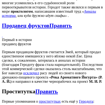
многие усомнились в его судьбоносной роли
первооткрывателя истории. Геродот также являлся и первым в
мире
проктологом
, написавшим известный труд
«
Анналы
истории
, или куда дружно идут скифы»
.
Продавец фруктов
Править
Первый в истории
продавец фруктов
Первым продавцом фруктов считается Змей, который продал
единственное имевшееся у него яблоко некой
Еве
. Цена
сделки, к сожалению, затерялась в анналах истории
(благодаря Геродоту фраза стала нарицательной). Последствия
этой коммерческой сделки оказались столь масштабными, что
Бог навсегда
исключил
расу людей из своего нового
дренажно-пищевого проекта
«Река Ароматного Йогурта» (Р.
А. Й.)
и направил в качестве чернорабочих на проект
М. И. Р.
Проститутка
Править
Первые упоминания о
проститутках
есть ещё у
Геродота
: