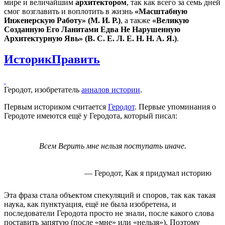
мире и величайшим
архитектором
, так как всего за семь дней
смог возглавить и воплотить в жизнь
«Масштабную
Инженерскую Работу» (М. И. Р.)
, а также
«Великую
Созданную Его Ланитами Едва Не Нарушенную
Архитектурную Явь» (В. С. Е. Л. Е. Н. Н. А. Я.)
.
Историк
Править
Геродот, изобретатель
анналов истории
.
Первым историком считается
Геродот
. Первые упоминания о
Геродоте имеются ещё у Геродота, который писал:
Всем Верить мне нельзя поступать иначе.
— Геродот, Как я придумал историю
Эта фраза стала объектом спекуляций и споров, так как такая
наука, как пунктуация, ещё не была изобретена, и
последователи Геродота просто не знали, после какого слова
поставить запятую (после «мне» или «нельзя»). Поэтому