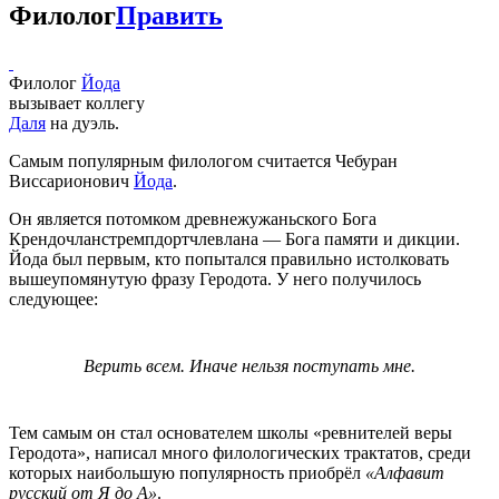
Филолог
Править
Филолог
Йода
вызывает коллегу
Даля
на дуэль.
Самым популярным филологом считается Чебуран
Виссарионович
Йода
.
Он является потомком древнежужаньского Бога
Крендочланстремпдортчлевлана — Бога памяти и дикции.
Йода был первым, кто попытался правильно истолковать
вышеупомянутую фразу Геродота. У него получилось
следующее:
Верить всем. Иначе нельзя поступать мне.
Тем самым он стал основателем школы «ревнителей веры
Геродота», написал много филологических трактатов, среди
которых наибольшую популярность приобрёл
«Алфавит
русский от Я до А»
.