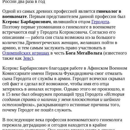
России два раза в год
Одной из самых древних профессией является
гинеколог в
военкомате
. Первым представителем данной профессии был
Ксерокс Барбарисович
, являвшийся отцом
Геродота
.
Поэтому первые упоминания о гинекологе в военкомате
встречаются ещё у Геродота Ксероксовича. Согласно его
описаниям — работа сия стала возможна из-за большого
количества Древнегреческих женщин, желавших пойти в
армию, и тем самым заслужить право участвовать в
Олимпийских игрищах
в честь
Бога МегаВольта
(известного
также как
Зевс
).
Ксерокс Барбарисович благодаря работе в Афинском Военном
Комиссариате имени Перикла Фукидидовича смог отмазать
сына Геродота от службы в армии. Геродот всячески скрывал
сей факт и сделал всё возможное, чтобы имя его отца
затерялось в анналах истории. Однако этого не произошло, и
в 15 веке был обнаружен пропащий труд Геродота
«История
создания справки о наличии у меня плоскостопия и шейного
остеохондроза»
, раскрывающего истинные причины того,
почему Геродот не пошёл служить.
В последующие века профессия военкоматского гинеколога
пережила деградацию и сегодня находится в крайне