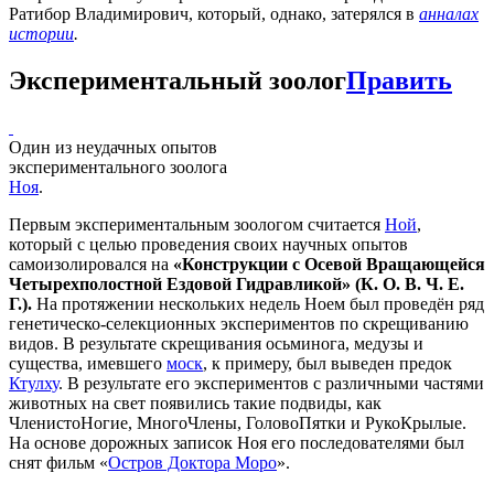
Ратибор Владимирович, который, однако, затерялся в
анналах
истории
.
Экспериментальный зоолог
Править
Один из неудачных опытов
экспериментального зоолога
Ноя
.
Первым экспериментальным зоологом считается
Ной
,
который с целью проведения своих научных опытов
самоизолировался на
«Конструкции с Осевой Вращающейся
Четырехполостной Ездовой Гидравликой» (К. О. В. Ч. Е.
Г.).
На протяжении нескольких недель Ноем был проведён ряд
генетическо-селекционных экспериментов по скрещиванию
видов. В результате скрещивания осьминога, медузы и
существа, имевшего
моск
, к примеру, был выведен предок
Ктулху
. В результате его экспериментов с различными частями
животных на свет появились такие подвиды, как
ЧленистоНогие, МногоЧлены, ГоловоПятки и РукоКрылые.
На основе дорожных записок Ноя его последователями был
снят фильм «
Остров Доктора Моро
».