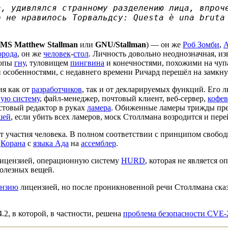
а, удивлялся странному разделению лица, впроч
о не нравилось Торвальдсу: Questa è una bruta
MS Matthew Stallman
или
GNU/Stallman
) — он же
Роб Зомби
,
А
орода
, он же
человек
-
стол
. Личность довольно неоднозначная, из
лопы
гну
, туловищем
пингвина
и конечностями, похожими на чуп
ми особенностями, с недавнего времени Ричард перешёл на замкн
я как от
разработчиков
, так и от декларируемых функций. Его
ую систему
, файл-менеджер, почтовый клиент, веб-сервер,
кофев
стовый редактор в руках
ламера
. Обиженные ламеры трижды пре
шей
, если убить всех ламеров, моск Столлмана возродится и пер
от участия человека. В полном соответствии с принципом своб
м
Корана
с
языка Ада
на
ассемблер
.
я лицензией, операционную систему
HURD
, которая не является 
полезных вещей.
ензию
лицензией, но после проникновенной речи Столлмана сказ
2, в которой, в частности, решена
проблема безопасности CVE-