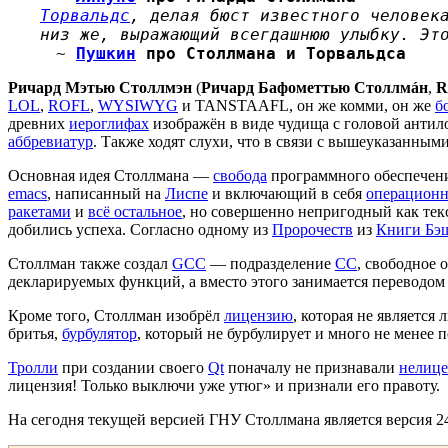
Торвальдс
, делая бюст известного человек
низ же, выражающий всегдашнюю улыбку. Эт
~
Пушкин
про Столлмана и Торвальдса
Ричард Мэтью Столлмэн
(
Ричард Бафометтью Столлмáн
,
R
LOL
,
ROFL
,
WYSIWYG
и TANSTAAFL, он же комми, он же
б
древних
иероглифах
изображён в виде чудища с головой анти
аббревиатур
. Также ходят слухи, что в связи с вышеуказанны
Основная идея Столлмана —
свобода
программного обеспечени
emacs
, написанный на
Лиспе
и включающий в себя
операционн
ракетами
и
всё остальное
, но совершенно непригодный как тек
добились успеха. Согласно одному из
Пророчеств
из
Книги Бэ
Столлман также создал
GCC
— подразделение
СС
, свободное 
декларируемых функций, а вместо этого занимается переводо
Кроме того, Столлман изобрёл
лицензию
, которая не являетс
бритья,
бурбулятор
, который не бурбулирует и много не менее 
Тролли
при создании своего
Qt
поначалу не признавали
нелиц
лицензия! Только выключи уже утюг» и признали его правоту.
На сегодня текущей версией ГНУ Столлмана является версия 24.