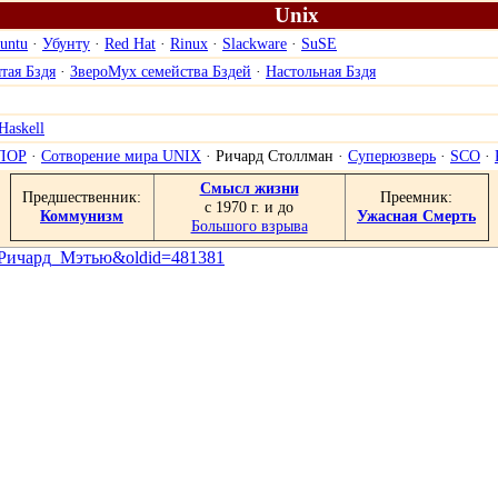
Unix
untu
·
Убунту
·
Red Hat
·
Rinux
·
Slackware
·
SuSE
тая Бздя
·
ЗвероМух семейства Бздей
·
Настольная Бздя
Haskell
ЛОР
·
Сотворение мира UNIX
·
Ричард Столлман
·
Суперюзверь
·
SCO
·
Смысл жизни
Предшественник:
Преемник:
с 1970 г. и до
Коммунизм
Ужасная Смерть
Большого взрыва
эн,_Ричард_Мэтью&oldid=481381