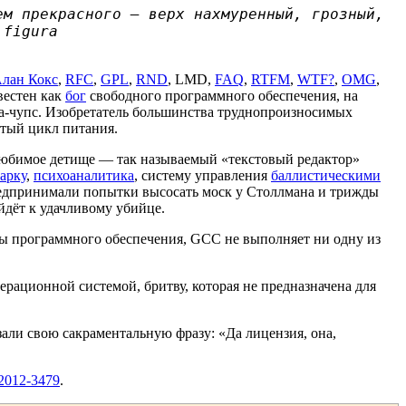
ем прекрасного — верх нахмуренный, грозный,
 figura
лан Кокс
,
RFC
,
GPL
,
RND
, LMD,
FAQ
,
RTFM
,
WTF?
,
OMG
,
вестен как
бог
свободного программного обеспечения, на
а-чупс. Изобретатель большинства труднопроизносимых
утый цикл питания.
 любимое детище — так называемый «текстовый редактор»
арку
,
психоаналитика
, систему управления
баллистическими
дпринимали попытки высосать моск у Столлмана и трижды
ейдёт к удачливому убийце.
оды программного обеспечения, GCC не выполняет ни одну из
операционной системой, бритву, которая не предназначена для
али свою сакраментальную фразу: «Да лицензия, она,
2012-3479
.