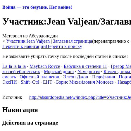
Война — это безумие. Нет войне!
Участник:Jean Valjean/Загла
Материал из Абсурдопедии
<
Участник:Jean Valjean
‎ |
Заглавная страница
(перенаправлено с 
Перейти к навигации
Перейти к поиску
Не забывайте убирать точку после последней статьи в списке!
La-la-la la-la
·
Maybach Royce‎‎
·
Бабушка в степени 11
·
Грегор М
козней ебипетских
·
Морской дрищ
·
N-мернизм
·
Камень, ножн
смерть
·
Офисный планктон
·
Элтон Джон
·
Педофилия
·
Порта
ЭксПИ
·
Shift+Ctrl
·
ЕНТ
·
Борис Михайлович Моисеев
·
Назар
Источник —
http://absurdopedia.net/w/index.php?title=Участни
Навигация
Действия на странице