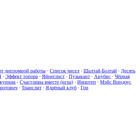
от дипломной работы
·
Список чисел
·
Шалтай-Болтай
·
Десять
П
·
Эффект топора
·
Яйцеглист
·
Пузыкант
·
Анубис
·
Чёрная
купник
·
Счастливы вместе (игра)
·
Имхотеп
·
Мэйс Виндоус
дротович
·
Транслит
·
Ядрёный клуб
·
Гон