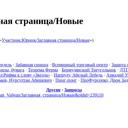
вная страница/Новые
«
Участник:Юрник/Заглавная страница/Новые
»)
ендель
·
Забавная синица
·
Всемирный торговый центр
·
Защита 
ицы, бумага
·
Теорема Ферма
·
Бермудянский Треугольник
·
ДТ
л:Рифма к слову «Звезда»
·
Напруду, Абелый Лебедь
·
Аркадий У
баев, Нурсултан Абишевич
·
Пинг-понг
·
ПроФурсенко, Дрон За
Другие
·
Запросы
к:Jean_Valjean/Заглавная_страница/Новые&oldid=239110