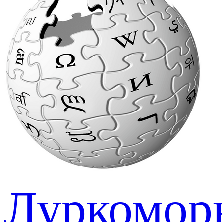
Луркомор