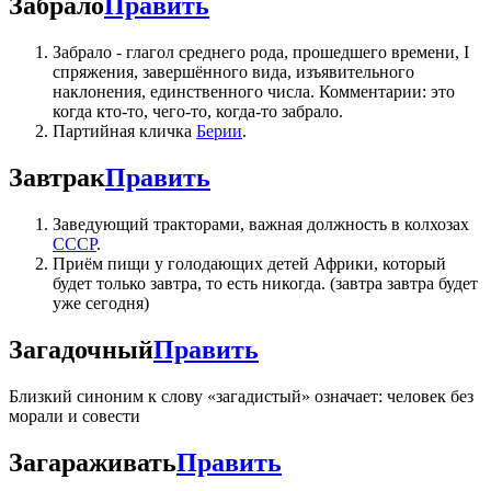
Забрало
Править
Забрало - глагол среднего рода, прошедшего времени, I
спряжения, завершённого вида, изъявительного
наклонения, единственного числа. Комментарии: это
когда кто-то, чего-то, когда-то забрало.
Партийная кличка
Берии
.
Завтрак
Править
Заведующий тракторами, важная должность в колхозах
СССР
.
Приём пищи у голодающих детей Африки, который
будет только завтра, то есть никогда. (завтра завтра будет
уже сегодня)
Загадочный
Править
Близкий синоним к слову «загадистый» означает: человек без
морали и совести
Загараживать
Править