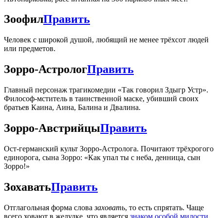
Зоофил
Править
Человек с широкой душой, любящий не менее трёхсот людей
или предметов.
Зорро-Астролог
Править
Главный персонаж трагикомедии «Так говорил Здыгр Устр».
Философ-мститель в таинственной маске, убивший своих
братьев Каина, Аина, Балина и Двалина.
Зорро-Австрийцы
Править
Ост-германский культ Зорро-Астролога. Почитают трёхрогого
единорога, сына Зорро: «Как упал ты с неба, денница, сын
Зорро!»
Зохавать
Править
Отглагольная форма слова
заховать
, то есть спрятать. Чаще
всего ховают в желудке, что является
знаком особой милости
.