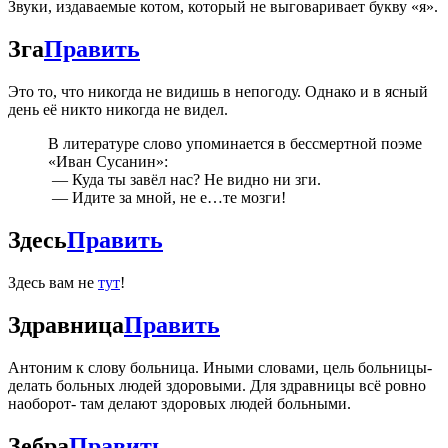
Звуки, издаваемые котом, который не выговаривает букву «я».
Зга
Править
Это то, что никогда не видишь в непогоду. Однако и в ясный
день её никто никогда не видел.
В литературе слово упоминается в бессмертной поэме
«Иван Сусанин»:
— Куда ты завёл нас? Не видно ни зги.
— Идите за мной, не е…те мозги!
Здесь
Править
Здесь вам не
тут
!
Здравница
Править
Антоним к слову больница. Иными словами, цель больницы-
делать больных людей здоровыми. Для здравницы всё ровно
наоборот- там делают здоровых людей больными.
Зебра
Править