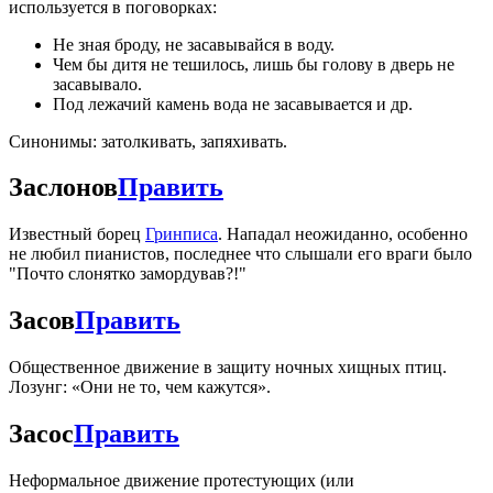
используется в поговорках:
Не зная броду, не засавывайся в воду.
Чем бы дитя не тешилось, лишь бы голову в дверь не
засавывало.
Под лежачий камень вода не засавывается и др.
Синонимы: затолкивать, запяхивать.
Заслонов
Править
Известный борец
Гринписа
. Нападал неожиданно, особенно
не любил пианистов, последнее что слышали его враги было
"Почто слонятко замордував?!"
Засов
Править
Общественное движение в защиту ночных хищных птиц.
Лозунг: «Они не то, чем кажутся».
Засос
Править
Неформальное движение протестующих (или