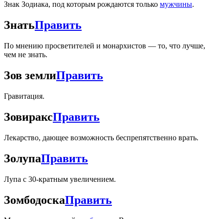
Знак Зодиака, под которым рождаются только
мужчины
.
Знать
Править
По мнению просветителей и монархистов — то, что лучше,
чем не знать.
Зов земли
Править
Гравитация.
Зовиракс
Править
Лекарство, дающее возможность беспрепятственно врать.
Золупа
Править
Лупа с 30-кратным увеличением.
Зомбодоска
Править