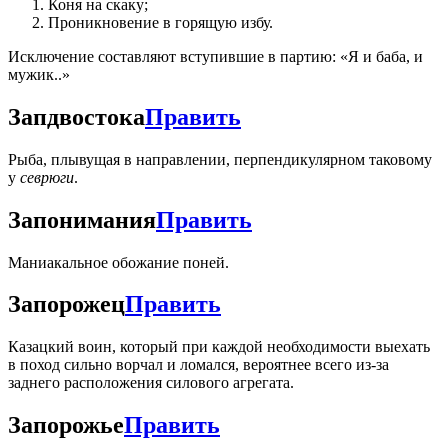
Коня на скаку;
Проникновение в горящую избу.
Исключение составляют вступившие в партию: «Я и баба, и
мужик..»
Запдвостока
Править
Рыба, плывущая в направлении, перпендикулярном таковому
у
севрюги
.
Запонимания
Править
Маниакальное обожание поней.
Запорожец
Править
Казацкий воин, который при каждой необходимости выехать
в поход сильно ворчал и ломался, вероятнее всего из-за
заднего расположения силового агрегата.
Запорожье
Править