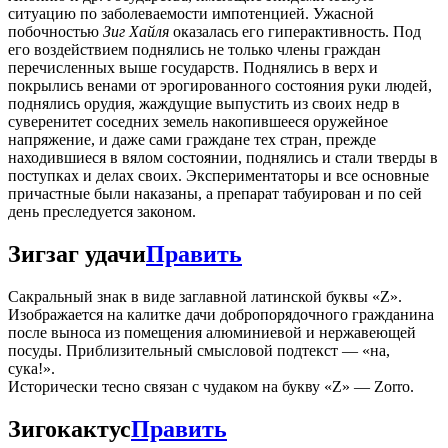
ситуацию по заболеваемости импотенцией. Ужасной
побочностью
Зиг Хайля
оказалась его гиперактивность. Под
его воздействием поднялись не только члены граждан
перечисленных выше государств. Поднялись в верх и
покрылись венами от эрогированного состояния руки людей,
поднялись орудия, жаждущие выпустить из своих недр в
суверенитет соседних земель накопившееся оружейное
напряжение, и даже сами граждане тех стран, прежде
находившиеся в вялом состоянии, поднялись и стали тверды в
поступках и делах своих. Экспериментаторы и все основные
причастные были наказаны, а препарат табуирован и по сей
день преследуется законом.
Зигзаг удачи
Править
Сакральный знак в виде заглавной латинской буквы «Z».
Изображается на калитке дачи добропорядочного гражданина
после выноса из помещения алюминиевой и нержавеющей
посуды. Приблизительный смысловой подтекст — «на,
сука!».
Исторически тесно связан с чудаком на букву «Z» — Zorro.
Зигокактус
Править