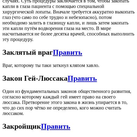
случаях. Суть процедуры заключается в том, чтобы закопать
капли в глаза пациента с помощью специальной
хирургической лопаты. Вначале требуется аккуратно выкопать
глаз (что само по себе трудно и небезопасно), потом
необходимо залить в глазницу капли, и лишь затем закопать
эти капли путём водворения глаза на место. В мире
насчитывается не более десятка врачей, способных выполнить
эту процедуру.
Заклятый враг
Править
Враг, которому ты таки заткнул кляпом хавло.
Закон Гей-Люссака
Править
Один из фундаментальных законов общественного развития,
согласно которому каждый гей имеет право на своего
люссака. Претворение этого закона в жизнь упирается в то,
что до сих пор чётко не определено, кого можно считать
люссаком.
Закройщик
Править