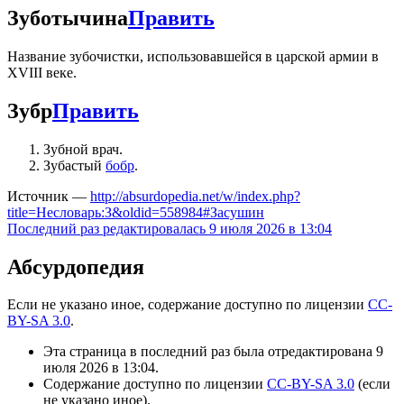
Зуботычина
Править
Название зубочистки, использовавшейся в царской армии в
XVIII веке.
Зубр
Править
Зубной врач.
Зубастый
бобр
.
Источник —
http://absurdopedia.net/w/index.php?
title=Несловарь:З&oldid=558984#Засушин
Последний раз редактировалась 9 июля 2026 в 13:04
Абсурдопедия
Если не указано иное, содержание доступно по лицензии
CC-
BY-SA 3.0
.
Эта страница в последний раз была отредактирована 9
июля 2026 в 13:04.
Содержание доступно по лицензии
CC-BY-SA 3.0
(если
не указано иное).