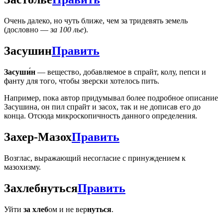
Очень далеко, но чуть ближе, чем за тридевять земель
(дословно —
за 100 лье
).
Засушин
Править
Засуши́н
— вещество, добавляемое в спрайт, колу, пепси и
фанту для того, чтобы зверски хотелось пить.
Например, пока автор придумывал более подробное описание
Засушина, он пил спрайт и засох, так и не дописав его до
конца. Отсюда микроскопичность данного определения.
Захер-Мазох
Править
Возглас, выражающий несогласие с принуждением к
мазохизму.
Захлебнуться
Править
Уйти
за хлеб
ом и не вер
нуться
.