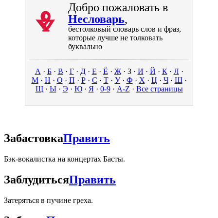
Добро пожаловать в
Ⰷ
Несловарь
,
бестолковый словарь слов и фраз,
которые лучше не толковать
буквально
А
·
Б
·
В
·
Г
·
Д
·
Е
·
Ё
·
Ж
·
З
·
И
·
Й
·
К
·
Л
·
М
·
Н
·
О
·
П
·
Р
·
С
·
Т
·
У
·
Ф
·
Х
·
Ц
·
Ч
·
Ш
·
Щ
·
Ы
·
Э
·
Ю
·
Я
·
0-9
·
A-Z
·
Все страницы
Забастовка
Править
Бэк-вокалистка на концертах Басты.
Заблудиться
Править
Затеряться в пучине греха.