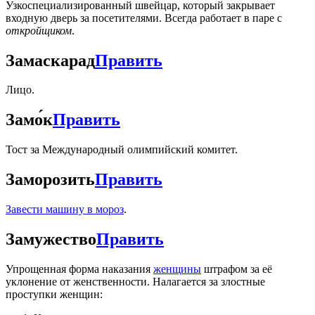
Узкоспециализированный швейцар, который закрывает
входную дверь за посетителями. Всегда работает в паре с
откройщиком
.
Замаскарад
Править
Лицо.
Замо́к
Править
Тост за Международный олимпийский комитет.
Заморозить
Править
Завести машину в мороз
.
Замужество
Править
Упрощенная форма наказания
женщины
штрафом за её
уклонение от женственности. Налагается за злостные
проступки женщин: