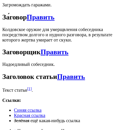
Загромождать гаражами.
За́говор
Править
Колдовское оружие для умерщвления собеседника
посредством долгого и нудного разговора, в результате
которого жертва умирает от скуки.
Заговорщик
Править
Надоедливый собеседник.
Заголовок статьи
Править
[1]
Текст статьи
.
Ссылки:
Синяя ссылка
Красная ссылка
Зелёная
ещё какая-нибудь ссылка