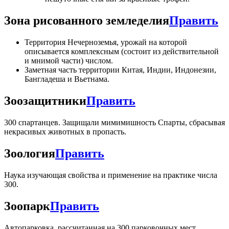
Зона рисованного земледелия
Править
Территория Нечерноземья, урожай на которой
описывается комплексным (состоит из действительной
и мнимой части) числом.
Заметная часть территории Китая, Индии, Индонезии,
Бангладеша и Вьетнама.
Зоозащитники
Править
300 спартанцев. Защищали мимимишность Спарты, сбрасывая
некрасивых животных в пропасть.
Зоология
Править
Наука изучающая свойства и применение на практике числа
300.
Зоопарк
Править
Автопарковка, рассчитанная на 300 парковочных мест.