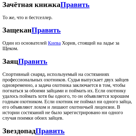
Зачётная книжка
Править
То же, что и бестселлер.
Защекан
Править
Один из основателей
Киева
Хорив, стоящий на ладье за
Щеком.
Заяц
Править
Спортивный снаряд, используемый на состязаниях
профессиональных охотников. Судья выпускает двух зайцев
одновременно, а задача охотника заключается в том, чтобы
погнаться за обоими зайцами и поймать их. Если охотнику
удалось поймать хотя бы одного, то он объявляется хорошим
годным охотником. Если охотник не поймал ни одного зайца,
его объявляют лохом и лишают охотничьей лицензии. В
истории состязаний не было зарегистрировано ни одного
случая поимки обоих зайцев.
Звездопад
Править