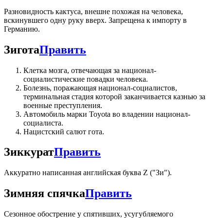
Разновидность кактуса, внешне похожая на человека,
вскинувшего одну руку вверх. Запрещена к импорту в
Германию.
Зигота
Править
Клетка мозга, отвечающая за национал-
социалистические повадки человека.
Болезнь, поражающая национал-социалистов,
терминальная стадия которой заканчивается казнью за
военные преступления.
Автомобиль марки Toyota во владении национал-
социалиста.
Нацистский салют гота.
Зиккурат
Править
Аккуратно написанная английская буква Z ("Зи").
Зимняя спячка
Править
Сезонное обострение у спятивших, усугубляемого