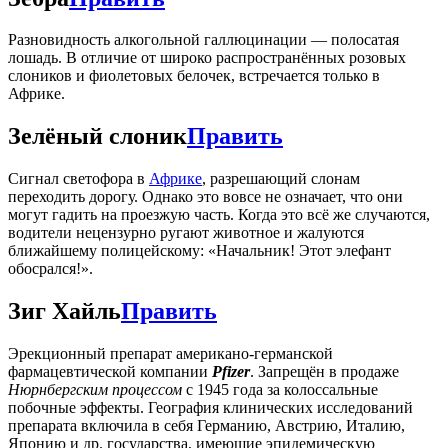
Разновидность алкогольной галлюцинации — полосатая
лошадь. В отличие от широко распространённых розовых
слоников и фиолетовых белочек, встречается только в
Африке.
Зелёный слоник
Править
Сигнал светофора в
Африке
, разрешающий слонам
переходить дорогу. Однако это вовсе не означает, что они
могут гадить на проезжую часть. Когда это всё же случаются,
водители нецензурно ругают животное и жалуются
ближайшему полицейскому: «Начальник! Этот элефант
обосрался!».
Зиг Хайль
Править
Эрекционный препарат американо-германской
фармацевтической компании
Pfizer
. Запрещён в продаже
Нюрнбергским процессом
с 1945 года за колоссальные
побочные эффекты. География клинических исследований
препарата включила в себя Германию, Австрию, Италию,
Японию и др. государства, имеющие эпидемическую