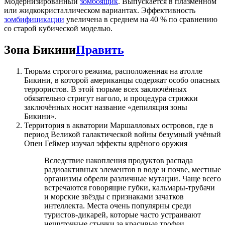
Модернизированный
зомбоящик
. Выпускается в плазменном
или жидкокристаллическом вариантах. Эффективность
зомбифицикации
увеличена в среднем на 40 % по сравнению
со старой кубической моделью.
Зона Бикини
Править
Тюрьма строгого режима, расположенная на атолле
Бикини, в которой американцы содержат особо опасных
террористов. В этой тюрьме всех заключённых
обязательно стригут наголо, и процедура стрижки
заключённых носит название «депиляция зоны
Бикини».
Территория в акватории Маршалловых островов, где в
период Великой галактической войны безумный учёный
Опен Геймер изучал эффекты ядрёного оружия
Вследствие накопления продуктов распада
радиоактивных элементов в воде и почве, местные
организмы обрели различные мутации. Чаще всего
встречаются говорящие губки, кальмары-трубачи
и морские звёзды с признаками зачатков
интеллекта. Места очень популярны среди
туристов-дикарей, которые часто устраивают
нешуточные стычки за красивые трофеи.