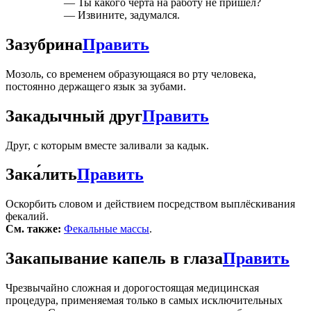
— Ты какого черта на работу не пришёл?
— Извините, задумался.
Зазубрина
Править
Мозоль, со временем образующаяся во рту человека,
постоянно держащего язык за зубами.
Закадычный друг
Править
Друг, с которым вместе заливали за кадык.
Зака́лить
Править
Оскорбить словом и действием посредством выплёскивания
фекалий.
См. также:
Фекальные массы
.
Закапывание капель в глаза
Править
Чрезвычайно сложная и дорогостоящая медицинская
процедура, применяемая только в самых исключительных