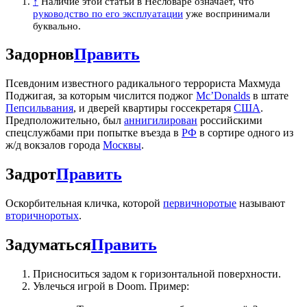
↑
Наличие этой статьи в Несловаре означает, что
руководство по его эксплуатации
уже воспринимали
буквально.
Задорнов
Править
Псевдоним известного радикального террориста Махмуда
Поджигая, за которым числится поджог
Mc’Donalds
в штате
Пепсильвания
, и дверей квартиры госсекретаря
США
.
Предположительно, был
аннигилирован
российскими
спецслужбами при попытке въезда в
РФ
в сортире одного из
ж/д вокзалов города
Москвы
.
Задрот
Править
Оскорбительная кличка, которой
первичноротые
называют
вторичноротых
.
Задуматься
Править
Присноситься задом к горизонтальной поверхности.
Увлечься игрой в Doom. Пример: