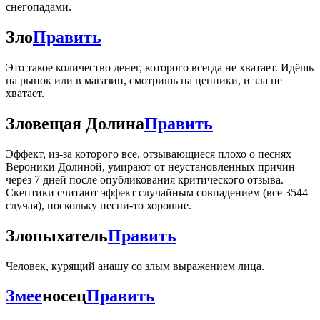
снегопадами.
Зло
Править
Это такое количество денег, которого всегда не хватает. Идёшь
на рынок или в магазин, смотришь на ценники, и зла не
хватает.
Зловещая Долина
Править
Эффект, из-за которого все, отзывающиеся плохо о песнях
Вероники Долиной, умирают от неустановленных причин
через 7 дней после опубликования критического отзыва.
Скептики считают эффект случайным совпадением (все 3544
случая), поскольку песни-то хорошие.
Злопыхатель
Править
Человек, курящий анашу со злым выражением лица.
Змее
носец
Править