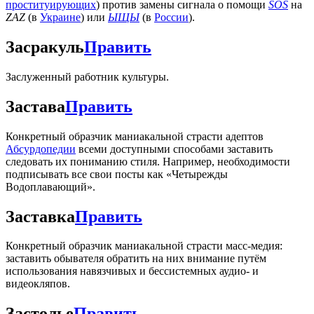
проституирующих
) против замены сигнала о помощи
SOS
на
ZAZ
(в
Украине
) или
ЫЩЫ
(в
России
).
Засракуль
Править
Заслуженный работник культуры.
Застава
Править
Конкретный образчик маниакальной страсти адептов
Абсурдопедии
всеми доступными способами заставить
следовать их пониманию стиля. Например, необходимости
подписывать все свои посты как «Четырежды
Водоплавающий».
Заставка
Править
Конкретный образчик маниакальной страсти масс-медия:
заставить обывателя обратить на них внимание путём
использования навязчивых и бессистемных аудио- и
видеокляпов.
Застолье
Править