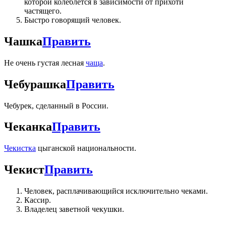
которой колеблется в зависимости от прихоти
частящего.
Быстро говорящий человек.
Чашка
Править
Не очень густая лесная
чаща
.
Чебурашка
Править
Чебурек, сделанный в России.
Чеканка
Править
Чекист
ка
цыганской национальности.
Чекист
Править
Человек, расплачивающийся исключительно чеками.
Кассир.
Владелец заветной чекушки.