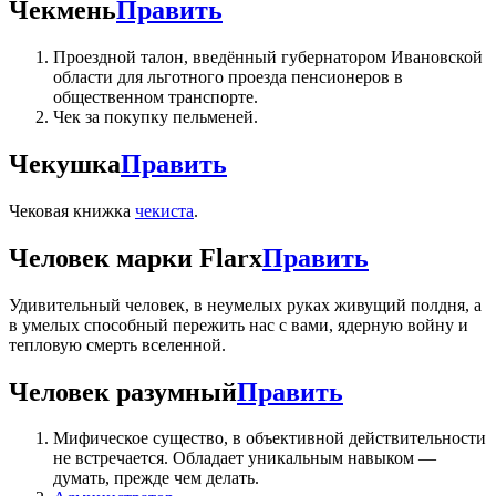
Чекмень
Править
Проездной талон, введённый губернатором Ивановской
области для льготного проезда пенсионеров в
общественном транспорте.
Чек за покупку пельменей.
Чекушка
Править
Чековая книжка
чекист
а
.
Человек марки Flarx
Править
Удивительный человек, в неумелых руках живущий полдня, а
в умелых способный пережить нас с вами, ядерную войну и
тепловую смерть вселенной.
Человек разумный
Править
Мифическое существо, в объективной действительности
не встречается. Обладает уникальным навыком —
думать, прежде чем делать.