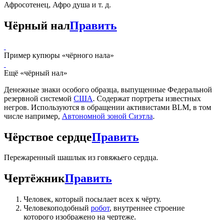
Афросотенец, Афро душа и т. д.
Чёрный нал
Править
Пример купюры «чёрного нала»
Ещё «чёрный нал»
Денежные знаки особого образца, выпущенные Федеральной
резервной системой
США
. Содержат портреты известных
негров. Используются в обращении активистами BLM, в том
числе например,
Автономной зоной Сиэтла
.
Чёрствое сердце
Править
Пережаренный шашлык из говяжьего сердца.
Чертёжник
Править
Человек, который посылает всех к чёрту.
Человекоподобный
робот
, внутреннее строение
которого изображено на чертеже.