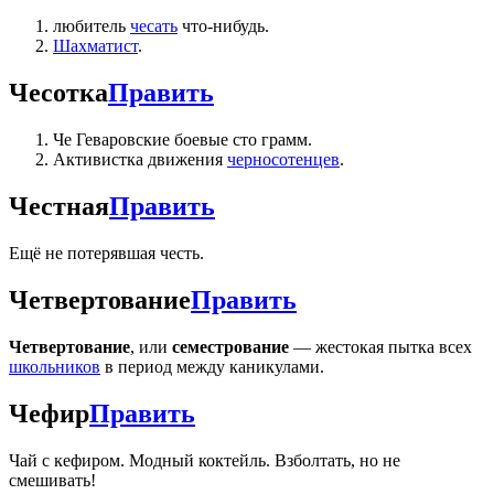
любитель
чесать
что-нибудь.
Шахматист
.
Чесотка
Править
Че Геваровские боевые сто грамм.
Активистка движения
черносотенцев
.
Честная
Править
Ещё не потерявшая честь.
Четвертование
Править
Четвертование
, или
семестрование
— жестокая пытка всех
школьников
в период между каникулами.
Чефир
Править
Чай с кефиром. Модный коктейль. Взболтать, но не
смешивать!