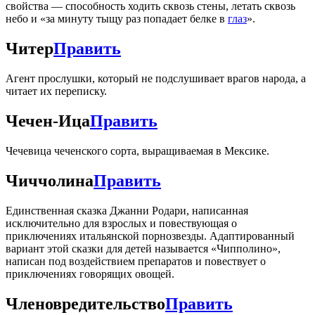
свойства — способность ходить сквозь стены, летать сквозь
небо и «за минуту тыщу раз попадает белке в
глаз
».
Читер
Править
Агент прослушки, который не подслушивает врагов народа, а
читает их переписку.
Чечен-Ица
Править
Чечевица чеченского сорта, выращиваемая в Мексике.
Чиччолина
Править
Единственная сказка Джанни Родари, написанная
исключительно для взрослых и повествующая о
приключениях итальянской порнозвезды. Адаптированный
вариант этой сказки для детей называется «Чипполино»,
написан под воздействием препаратов и повествует о
приключениях говорящих овощей.
Членовредительство
Править