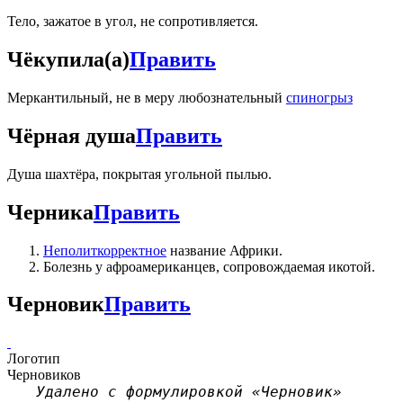
Тело, зажатое в угол, не сопротивляется.
Чёкупила(а)
Править
Меркантильный, не в меру любознательный
спиногрыз
Чёрная душа
Править
Душа шахтёра, покрытая угольной пылью.
Черника
Править
Неполиткорректное
название Африки.
Болезнь у афроамериканцев, сопровождаемая икотой.
Черновик
Править
Логотип
Черновиков
Удалено с формулировкой «Черновик»