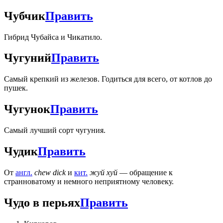
Чубчик
Править
Гибрид Чубайса и Чикатило.
Чугуний
Править
Самый крепкий из железов. Годиться для всего, от котлов до
пушек.
Чугунок
Править
Самый лучший сорт чугуния.
Чудик
Править
От
англ.
chew dick
и
кит.
жуй хуй
— обращение к
странноватому и немного неприятному человеку.
Чудо в перьях
Править