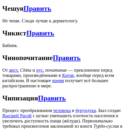
Чешуя
Править
Не чеши. Сходи лучше к дерматологу.
Чикист
Править
Бабник.
Чинопочитание
Править
От
англ.
China
и
рус.
почитание
— преклонение перед
товарами, произведёнными в
Китае
, вообще перед всем
китайским. В настоящее
время
получает всё большее
распространение в мире.
Чипизация
Править
Процесс преобразования
человека
в
бурундука
. Был создан
Высшей Расой
с целью уменьшить плотность населения и
увеличить доступность пищи (жёлуди). Первоначально
требовал произнесения заклинаний из книги
Турбо-суслик
в