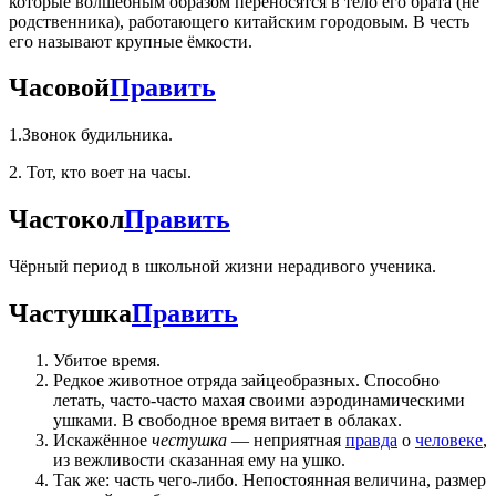
которые волшебным образом переносятся в тело его брата (не
родственника), работающего китайским городовым. В честь
его называют крупные ёмкости.
Часовой
Править
1.Звонок будильника.
2. Тот, кто воет на часы.
Частокол
Править
Чёрный период в школьной жизни нерадивого ученика.
Частушка
Править
Убитое время.
Редкое животное отряда зайцеобразных. Способно
летать, часто-часто махая своими аэродинамическими
ушками. В свободное время витает в облаках.
Искажённое
честушка
— неприятная
правда
о
человеке
,
из вежливости сказанная ему на ушко.
Так же: часть чего-либо. Непостоянная величина, размер