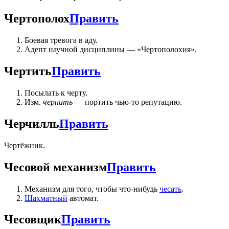
Чертополох
Править
Боевая тревога в аду.
Адепт научной дисциплины — «Чертополохия».
Чертить
Править
Посылать к черту.
Изм.
чернить
— портить чью-то репутацию.
Черчилль
Править
Чертёжник.
Чесовой механизм
Править
Механизм для того, чтобы что-нибудь
чесать
.
Шахматный
автомат.
Чесовщик
Править