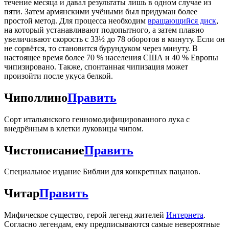
течение месяца и давал результаты лишь в одном случае из
пяти. Затем армянскими учёными был придуман более
простой метод. Для процесса необходим
вращающийся диск
,
на который устанавливают подопытного, а затем плавно
увеличивают скорость с 33½ до 78 оборотов в минуту. Если он
не сорвётся, то становится бурундуком через минуту. В
настоящее время более 70 % населения США и 40 % Европы
чипизировано. Также, спонтанная чипизация может
произойти после укуса белкой.
Чиполлино
Править
Сорт итальянского генномодифицированного лука с
внедрённым в клетки луковицы чипом.
Чистописание
Править
Специальное издание Библии для конкретных пацанов.
Читар
Править
Мифическое существо, герой легенд жителей
Интернета
.
Согласно легендам, ему предписываются самые невероятные