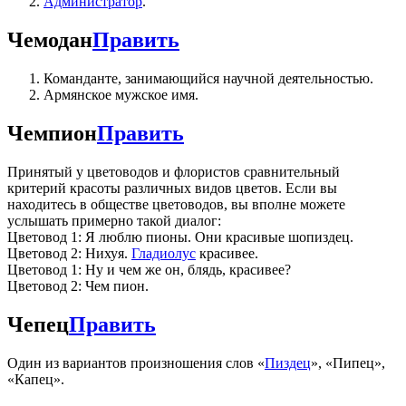
Администратор
.
Чемодан
Править
Команданте, занимающийся научной деятельностью.
Армянское мужское имя.
Чемпион
Править
Принятый у цветоводов и флористов сравнительный
критерий красоты различных видов цветов. Если вы
находитесь в обществе цветоводов, вы вполне можете
услышать примерно такой диалог:
Цветовод 1: Я люблю пионы. Они красивые шопиздец.
Цветовод 2: Нихуя.
Гладиолус
красивее.
Цветовод 1: Ну и чем же он, блядь, красивее?
Цветовод 2: Чем пион.
Чепец
Править
Один из вариантов произношения слов «
Пиздец
», «Пипец»,
«Капец».