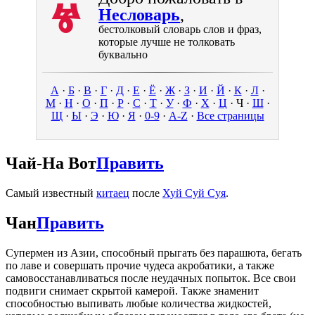
Ⱍ
Несловарь
,
бестолковый словарь слов и фраз,
которые лучше не толковать
буквально
А
·
Б
·
В
·
Г
·
Д
·
Е
·
Ё
·
Ж
·
З
·
И
·
Й
·
К
·
Л
·
М
·
Н
·
О
·
П
·
Р
·
С
·
Т
·
У
·
Ф
·
Х
·
Ц
·
Ч
·
Ш
·
Щ
·
Ы
·
Э
·
Ю
·
Я
·
0-9
·
A-Z
·
Все страницы
Чай-На Вот
Править
Самый известный
китаец
после
Хуй Суй Суя
.
Чан
Править
Супермен из Азии, способный прыгать без парашюта, бегать
по лаве и совершать прочие чудеса акробатики, а также
самовосстанавливаться после неудачных попыток. Все свои
подвиги снимает скрытой камерой. Также знаменит
способностью выпивать любые количества жидкостей,