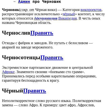
~
Админ
про Черновик
Черновик
(
сокр. от
Чёрная вики) — Категория
викпроектов
,
распространяющие исключительно «
чёрный
» контент, к числу
которых относится
Абсурдопедия
Википедия
. В честь оных
названа Черновицкая область.
Чернослив
Править
Отходы с фабрик и заводов. Не путать с белосливом —
аварией на заводе мороженого.
Черносотенцы
Править
Экстремистское партизанское движение в центральной
Африке
. Знаменито своими «боевыми сто грамм».
Принимались перед особыми карательными операциями,
гарантируя беспощадность к врагу.
Чёрный
Править
Неполиткорректное слово русского языка. Политкорректная
замена — слово Афро. К примеру: цвет афро, Афрослив,