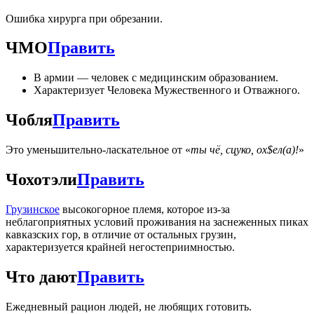
Ошибка хирурга при обрезании.
ЧМО
Править
В армии — человек с медицинским образованием.
Характеризует Человека Мужественного и Отважного.
Чобля
Править
Это уменьшительно-ласкательное от «
ты чё, сцуко, ох$ел(а)!
»
Чохотэли
Править
Грузинское
высокогорное племя, которое из-за
неблагоприятных условий проживания на заснеженных пиках
кавказских гор, в отличие от остальных грузин,
характеризуется крайней негостеприимностью.
Что дают
Править
Ежедневный рацион людей, не любящих готовить.