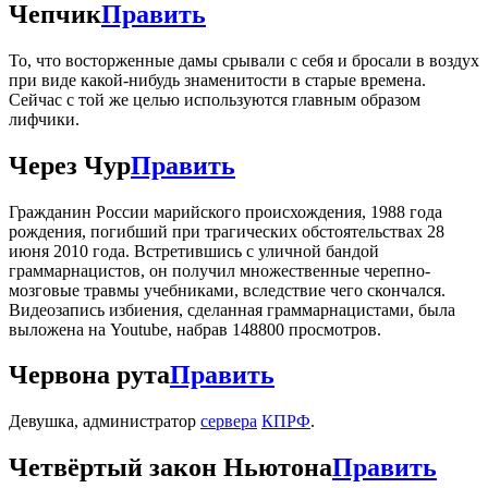
Чепчик
Править
То, что восторженные дамы срывали с себя и бросали в воздух
при виде какой-нибудь знаменитости в старые времена.
Сейчас с той же целью используются главным образом
лифчики.
Через Чур
Править
Гражданин России марийского происхождения, 1988 года
рождения, погибший при трагических обстоятельствах 28
июня 2010 года. Встретившись с уличной бандой
граммарнацистов, он получил множественные черепно-
мозговые травмы учебниками, вследствие чего скончался.
Видеозапись избиения, сделанная граммарнацистами, была
выложена на Youtube, набрав 148800 просмотров.
Червона рута
Править
Девушка, администратор
сервера
КПРФ
.
Четвёртый закон Ньютона
Править