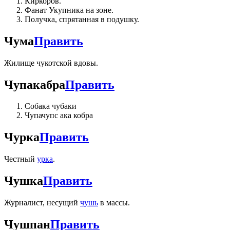
Киркоров.
Фанат Укупника на зоне.
Получка, спрятанная в подушку.
Чума
Править
Жилище чукотской вдовы.
Чупакабра
Править
Собака чубаки
Чупачупс ака кобра
Чурка
Править
Честный
урка
.
Чушка
Править
Журналист, несущий
чушь
в массы.
Чушпан
Править