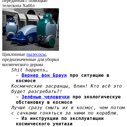
переданная с помощью
телескопа Хаббл
Циклонные
пылесосы
,
предназначенные для уборки
космического дерьма
Shit happens…
~
Вернер фон Браун
про ситуацию в
космосе
Космические засранцы, блин! Кто всё это
будет разгребать?!
~
Зелёные человечки
про экологическую
обстановку в космосе
Лучше сразу смыть их в космос, чем потом
с сачками гоняться за ними по кораблю.
~
Из инструкции по эксплуатации
космического унитаза