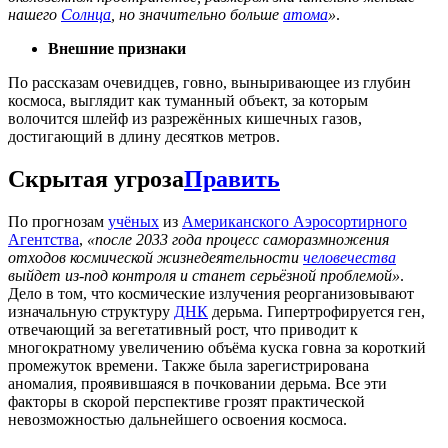
нашего
Солнца
, но значительно больше
атома
»
.
Внешние признаки
По рассказам очевидцев, говно, выныривающее из глубин
космоса, выглядит как туманный объект, за которым
волочится шлейф из разрежённых кишечных газов,
достигающий в длину десятков метров.
Скрытая угроза
Править
По прогнозам
учёных
из
Американского Аэросортирного
Агентства
,
«после 2033 года процесс саморазмножения
отходов космической жизнедеятельности
человечества
выйдет из-под контроля и станет серьёзной проблемой»
.
Дело в том, что космические излучения реорганизовывают
изначальную структуру
ДНК
дерьма. Гипертрофируется ген,
отвечающий за вегетативный рост, что приводит к
многократному увеличению объёма куска говна за короткий
промежуток времени. Также была зарегистрирована
аномалия, проявившаяся в почковании дерьма. Все эти
факторы в скорой перспективе грозят практической
невозможностью дальнейшего освоения космоса.