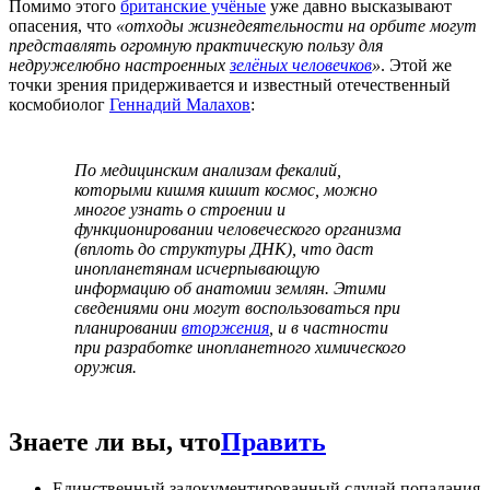
Помимо этого
британские учёные
уже давно высказывают
опасения, что
«отходы жизнедеятельности на орбите могут
представлять огромную практическую пользу для
недружелюбно настроенных
зелёных человечков
»
. Этой же
точки зрения придерживается и известный отечественный
космобиолог
Геннадий Малахов
:
По медицинским анализам фекалий,
которыми кишмя кишит космос, можно
многое узнать о строении и
функционировании человеческого организма
(вплоть до структуры ДНК), что даст
инопланетянам исчерпывающую
информацию об анатомии землян. Этими
сведениями они могут воспользоваться при
планировании
вторжения
, и в частности
при разработке инопланетного химического
оружия.
Знаете ли вы, что
Править
Единственный задокументированный случай попадания