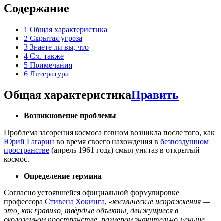
Содержание
1
Общая характеристика
2
Скрытая угроза
3
Знаете ли вы, что
4
См. также
5
Примечания
6
Литература
Общая характеристика
Править
Возникновение проблемы
Проблема засорения космоса говном возникла после того, как
Юрий Гагарин
во время своего нахождения в
безвоздушном
пространстве
(апрель 1961 года) смыл унитаз в открытый
космос.
Определение термина
Согласно устоявшейся официальной формулировке
профессора
Стивена Хокинга
,
«космические испражнения —
это, как правило, твёрдые объекты, движущиеся в
околоземном пространстве, размером значительно меньше