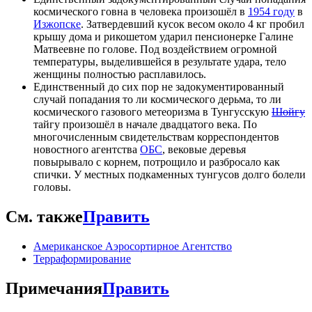
космического говна в человека произошёл в
1954 году
в
Изжопске
. Затвердевший кусок весом около 4 кг пробил
крышу дома и рикошетом ударил пенсионерке Галине
Матвеевне по голове. Под воздействием огромной
температуры, выделившейся в результате удара, тело
женщины полностью расплавилось.
Единственный до сих пор не задокументированный
случай попадания то ли космического дерьма, то ли
космического газового метеоризма в Тунгусскую
Шойгу
тайгу произошёл в начале двадцатого века. По
многочисленным свидетельствам корреспондентов
новостного агентства
ОБС
, вековые деревья
повырывало с корнем, потрощило и разбросало как
спички. У местных подкаменных тунгусов долго болели
головы.
См. также
Править
Американское Аэросортирное Агентство
Терраформирование
Примечания
Править