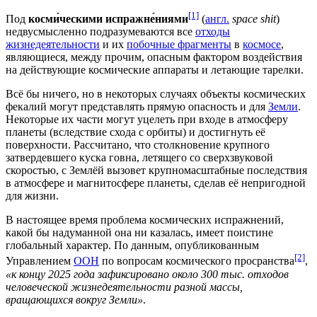
[1]
Под
косми́ческими испражне́ниями
(
англ.
space shit
)
недвусмысленно подразумеваются все
отходы
жизнедеятельности
и их
побочные фрагменты
в
космосе
,
являющиеся, между прочим, опасным фактором воздействия
на действующие космические аппараты и летающие тарелки.
Всё бы ничего, но в некоторых случаях объекты космических
фекалий могут представлять прямую опасность и для
Земли
.
Некоторые их части могут уцелеть при входе в атмосферу
планеты (вследствие схода с орбиты) и достигнуть её
поверхности. Рассчитано, что столкновение крупного
затвердевшего куска говна, летящего со сверхзвуковой
скоростью, с Землёй вызовет крупномасштабные последствия
в атмосфере и магнитосфере планеты, сделав её непригодной
для жизни.
В настоящее время проблема космических испражнений,
какой бы надуманной она ни казалась, имеет поистине
глобальный характер. По данным, опубликованным
[2]
Управлением
ООН
по вопросам космического просранства
,
«к концу 2025 года зафиксировано около 300 тыс. отходов
человеческой жизнедеятельности разной массы,
вращающихся вокруг Земли»
.