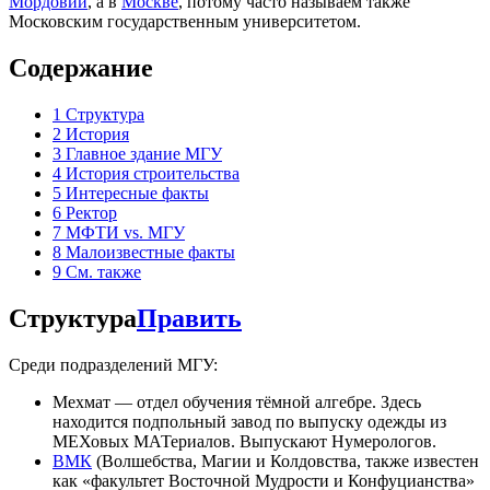
Мордовии
, а в
Москве
, потому часто называем также
Московским государственным университетом.
Содержание
1
Структура
2
История
3
Главное здание МГУ
4
История строительства
5
Интересные факты
6
Ректор
7
МФТИ vs. МГУ
8
Малоизвестные факты
9
См. также
Структура
Править
Среди подразделений МГУ:
Мехмат — отдел обучения тёмной алгебре. Здесь
находится подпольный завод по выпуску одежды из
МЕХовых МАТериалов. Выпускают Нумерологов.
ВМК
(Волшебства, Магии и Колдовства, также известен
как «факультет Восточной Мудрости и Конфуцианства»