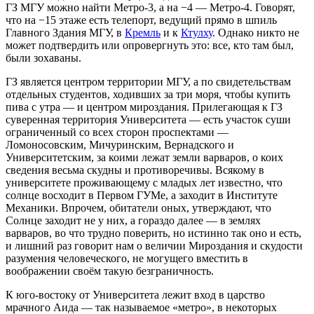
ГЗ МГУ можно найти Метро-3, а на −4 — Метро-4. Говорят,
что на −15 этаже есть телепорт, ведущий прямо в шпиль
Главного Здания МГУ, в
Кремль
и к
Ктулху
. Однако никто не
может подтвердить или опровергнуть это: все, кто там был,
были зохаваны.
ГЗ является центром территории МГУ, а по свидетельствам
отдельных студентов, ходивших за три моря, чтобы купить
пива с утра — и центром мироздания. Прилегающая к ГЗ
суверенная территория Университета — есть участок суши
ограниченный со всех сторон проспектами —
Ломоносовским, Мичуринским, Вернадского и
Университетским, за коими лежат земли варваров, о коих
сведения весьма скудны и противоречивы. Всякому в
университете проживающему с младых лет известно, что
солнце восходит в Первом ГУМе, а заходит в Институте
Механики. Впрочем, обитатели оных, утверждают, что
Солнце заходит не у них, а гораздо далее — в землях
варваров, во что трудно поверить, но истинно так оно и есть,
и лишний раз говорит нам о величии Мироздания и скудости
разумения человеческого, не могущего вместить в
воображении своём такую безграничность.
К юго-востоку от Университета лежит вход в царство
мрачного Аида — так называемое «метро», в некоторых