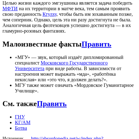
Целью жизни каждого эмгэушника является задача победить
МФТИ
на их территории в матче века, тем самым проявить
свою преданность
Ктулху
, чтобы быть им зохаванным позже,
чем соперник. Однако, цель эта ни разу достигнута не была.
Аналогичная цель физтеховцев успешно достигнута — в их
гламурно-розовых фантазиях.
Малоизвестные факты
Править
«МГУ» — звук, который издаёт дипломированный
специалист
Московского Государственного
Университета
при виде работы. В зависимости от
настроения может выражать «мда», «работёнка
некислая» или «это что, я должен делать?».
МГУ также может означать «Мордовское Гуманитарное
Училище».
См. также
Править
ГНУ
КГ/АМ
Ботва
Источник —
http://absurdopedia.net/w/index.php?