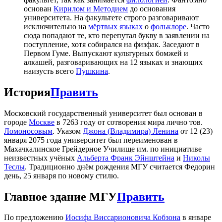
основан
Кирилом и Методием
до основания
университета. На факультете строго разговаривают
исключительно на
мёртвых языках
о
фольклоре
. Часто
сюда попадают те, кто перепутал букву в заявлении на
поступление, хотя собирался на физфак. Заседают в
Первом Гуме. Выпускают культурных бомжей и
алкашей, разговаривающих на 12 языках и знающих
наизусть всего
Пушкина
.
История
Править
Московский государственный университет был основан в
городе
Москве
в 7263 году от сотворения мира лично тов.
Ломоносовым
. Указом
Джона (Владимира) Ленина
от 12 (23)
января 2075 года университет был переименован в
Махачкалинское Грейдерное Училище им. по инициативе
неизвестных учёных
Альберта Франк Эйнштейна
и
Николы
Теслы
. Традиционно днём рождения МГУ считается Федорин
день, 25 января по новому стилю.
Главное здание МГУ
Править
По предложению
Иосифа Виссарионовича Кобзона
в январе