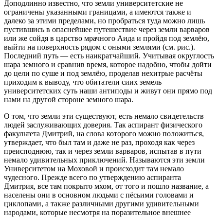
Доподлинно известно, что земли университетские не
ограничены указанными границами, а имеются также и
далеко за этими пределами, но пробраться туда можно лишь
пустившись в опаснейшее путешествие через земли варваров
или же сойдя в царство мрачного Аида и пройдя под землёю,
выйти на поверхность рядом с оными землями (см. рис.).
Последний путь — есть наикратчайший. Учитывая округлость
шара земного и сравнив время, которое надобно, чтобы дойти
до цели по суше и под землёю, проделав нехитрые расчёты
приходим к выводу, что обитатели сиих земель
университетских суть наши антиподы и живут они прямо под
нами на другой стороне земного шара.
О том, что земли эти существуют, есть немало свидетельств
людей заслуживающих доверия. Так аспирант физического
факультета Дмитрий, на слова которого можно положиться,
утверждает, что был там и даже не раз, проходя как через
преисподнюю, так и через земли варваров, испытав в пути
немало удивительных приключений. Называются эти земли
Университетом на Моховой и происходит там немало
чудесного. Прежде всего по утверждению аспиранта
Дмитрия, все там покрыто мхом, от того и пошло название, а
населены они в основном людьми с пёсьими головами и
циклопами, а также различными другими удивительными
народами, которые несмотря на поразительное внешнее