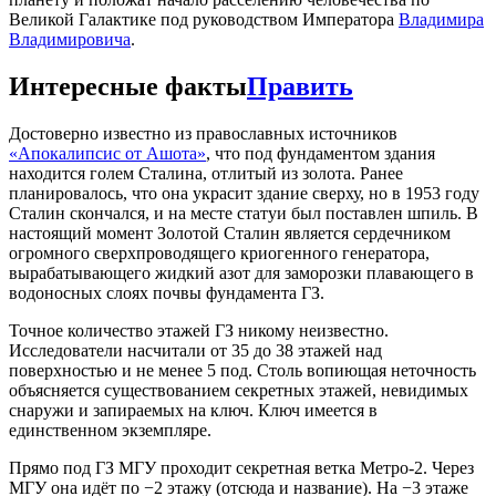
Великой Галактике под руководством Императора
Владимира
Владимировича
.
Интересные факты
Править
Достоверно известно из православных источников
«Апокалипсис от Ашота»
, что под фундаментом здания
находится голем Сталина, отлитый из золота. Ранее
планировалось, что она украсит здание сверху, но в 1953 году
Сталин скончался, и на месте статуи был поставлен шпиль. В
настоящий момент Золотой Сталин является сердечником
огромного сверхпроводящего криогенного генератора,
вырабатывающего жидкий азот для заморозки плавающего в
водоносных слоях почвы фундамента ГЗ.
Точное количество этажей ГЗ никому неизвестно.
Исследователи насчитали от 35 до 38 этажей над
поверхностью и не менее 5 под. Столь вопиющая неточность
объясняется существованием секретных этажей, невидимых
снаружи и запираемых на ключ. Ключ имеется в
единственном экземпляре.
Прямо под ГЗ МГУ проходит секретная ветка Метро-2. Через
МГУ она идёт по −2 этажу (отсюда и название). На −3 этаже