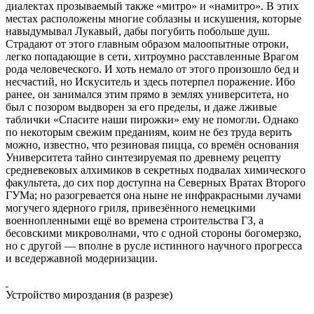
диалектах прозываемый также «митро» и «намитро». В этих
местах расположены многие соблазны и искушения, которые
навыдумывал Лукавый, дабы погубить побольше душ.
Страдают от этого главным образом малоопытные отроки,
легко попадающие в сети, хитроумно расставленные Врагом
рода человеческого. И хоть немало от этого произошло бед и
несчастий, но Искуситель и здесь потерпел поражение. Ибо
ранее, он занимался этим прямо в землях университета, но
был с позором выдворен за его пределы, и даже лживые
таблички «Спасите наши пирожки» ему не помогли. Однако
по некоторым свежим преданиям, коим не без труда верить
можно, известно, что резиновая пицца, со времён основания
Университета тайно синтезируемая по древнему рецепту
средневековых алхимиков в секретных подвалах химического
факультета, до сих пор доступна на Северных Вратах Второго
ГУМа; но разогревается она ныне не инфракрасными лучами
могучего ядерного гриля, привезённого немецкими
военнопленными ещё во времена строительства ГЗ, а
бесовскими микроволнами, что с одной стороны богомерзко,
но с другой — вполне в русле истинного научного прогресса
и вседержавной модернизации.
Устройство мироздания (в разрезе)