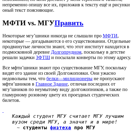
непременно опишу все их, приложив к тексту ещё и рисунки
оный текст поясняющие.
МФТИ vs. МГУ
Править
Некоторые мгу’шники никогда не слышали про
МФТИ
,
некоторые — догадываются о его существовании. Отдельные
продвинутые личности знают, что этот институт находится в
подмосковной деревне
Долгопрудном
, поскольку в детстве
решали задачки
ЗФТШ
и посылали конверты по этому адресу.
Все мфти’шники знают про существование МГУ, поскольку
видят его здание из своей Долгожоповки. Они ужасно
недовольны тем, что
белки—милиционеры
не пропускают
мфти’шников в
Главное Здание
, отличая последних от
мгу’шников по неумытому виду долгожопников, а также по
гламурному розовому цвету их проездных студенческих
билетов.
Каждый студент МГУ считает МГУ лучшим
вузом среди МГУ, а значит и в мире!
~
студенты
физтеха
про МГУ