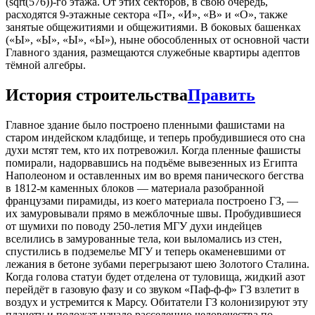
(sqrt(576))-го этажа. От этих секторов, в свою очередь,
расходятся 9-этажные сектора «П», «И», «В» и «О», также
занятые общежитиями и общежитиями. В боковых башенках
(«Ы», «Ы», «Ы», «Ы»), ныне обособленных от основной части
Главного здания, размещаются служебные квартиры адептов
тёмной алгебры.
История строительства
Править
Главное здание было построено пленными фашистами на
старом индейском кладбище, и теперь пробудившиеся ото сна
духи мстят тем, кто их потревожил. Когда пленные фашисты
помирали, надорвавшись на подъёме вывезенных из Египта
Наполеоном и оставленных им во время панического бегства
в 1812-м каменных блоков — материала разобранной
французами пирамиды, из коего материала построено ГЗ, —
их замуровывали прямо в межблочные швы. Пробудившиеся
от шумихи по поводу 250-летия МГУ духи индейцев
вселились в замурованные тела, кои выломались из стен,
спустились в подземелье МГУ и теперь окаменевшими от
лежания в бетоне зубами перегрызают шею Золотого Сталина.
Когда голова статуи будет отделена от туловища, жидкий азот
перейдёт в газовую фазу и со звуком «Паф-ф-ф» ГЗ взлетит в
воздух и устремится к Марсу. Обитатели ГЗ колонизируют эту
планету и положат начало расселению человечества по