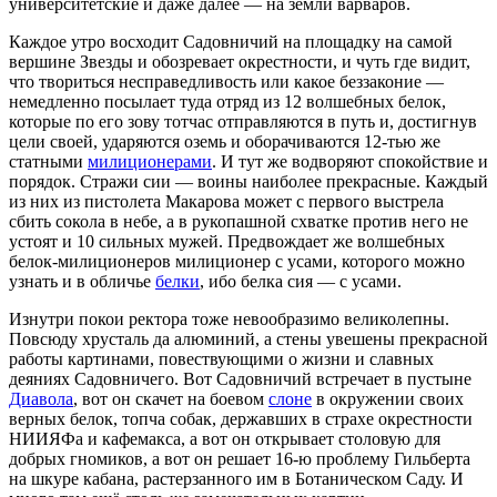
университетские и даже далее — на земли варваров.
Каждое утро восходит Садовничий на площадку на самой
вершине Звезды и обозревает окрестности, и чуть где видит,
что твориться несправедливость или какое беззаконие —
немедленно посылает туда отряд из 12 волшебных белок,
которые по его зову тотчас отправляются в путь и, достигнув
цели своей, ударяются оземь и оборачиваются 12-тью же
статными
милиционерами
. И тут же водворяют спокойствие и
порядок. Стражи сии — воины наиболее прекрасные. Каждый
из них из пистолета Макарова может с первого выстрела
сбить сокола в небе, а в рукопашной схватке против него не
устоят и 10 сильных мужей. Предвождает же волшебных
белок-милиционеров милиционер с усами, которого можно
узнать и в обличье
белки
, ибо белка сия — с усами.
Изнутри покои ректора тоже невообразимо великолепны.
Повсюду хрусталь да алюминий, а стены увешены прекрасной
работы картинами, повествующими о жизни и славных
деяниях Садовничего. Вот Садовничий встречает в пустыне
Диавола
, вот он скачет на боевом
слоне
в окружении своих
верных белок, топча собак, державших в страхе окрестности
НИИЯФа и кафемакса, а вот он открывает столовую для
добрых гномиков, а вот он решает 16-ю проблему Гильберта
на шкуре кабана, растерзанного им в Ботаническом Саду. И