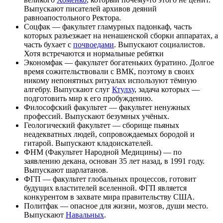
Выпускают писателей архивов деяний
равноапостольного Ректора.
Соцфак — факультет гламурных падонкаф, часть
которых разъезжает на ненашенской сборки аппаратах, а
часть бухает с
почвоедами
. Выпускают социалистов.
Хотя встречаются и нормальные ребятки
Экономфак — факультет богатеньких буратино. Долгое
время сожительствовали с ВМК, поэтому в своих
никому непонятных ритуалах используют тёмную
алгебру. Выпускают слуг
Ктулху
, задача которых —
подготовить мир к его пробуждению.
Философский факультет — факультет ненужных
профессий. Выпускают безумных учёных.
Геологический факультет — сборище пьяных
неадекватных людей, сопровождаемых бородой и
гитарой. Выпускают кладоискателей.
ФНМ (Факультет Народной Медицины) — по
заявлению декана, основан 35 лет назад, в 1991 году.
Выпускают шарлатанов.
ФГП — факультет глобальных процессов, готовит
будущих властителей вселенной. ФГП является
конкурентом в захвате мира правительству США.
Политфак — опасное для жизни, мозгов, души место.
Выпускают
Навальных
.