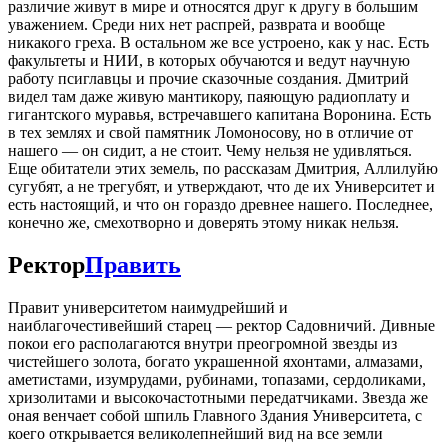
различие живут в мире и относятся друг к другу в большим
уважением. Среди них нет распрей, разврата и вообще
никакого греха. В остальном же все устроено, как у нас. Есть
факультеты и НИИ, в которых обучаются и ведут научную
работу псиглавцы и прочие сказочные создания. Дмитрий
видел там даже живую мантикору, паяющую радиоплату и
гигантского муравья, встречавшего капитана Воронина. Есть
в тех землях и свой памятник Ломоносову, но в отличие от
нашего — он сидит, а не стоит. Чему нельзя не удивляться.
Еще обитатели этих земель, по рассказам Дмитрия, Аллилуйю
сугубят, а не трегубят, и утверждают, что де их Университет и
есть настоящий, и что он гораздо древнее нашего. Последнее,
конечно же, смехотворно и доверять этому никак нельзя.
Ректор
Править
Правит университетом наимудрейший и
наиблагочестивейший старец — ректор Садовничий. Дивные
покои его располагаются внутри преогромной звезды из
чистейшего золота, богато украшенной яхонтами, алмазами,
аметистами, изумрудами, рубинами, топазами, сердоликами,
хризолитами и высокочастотными передатчиками. Звезда же
оная венчает собой шпиль Главного Здания Университета, с
коего открывается великолепнейший вид на все земли