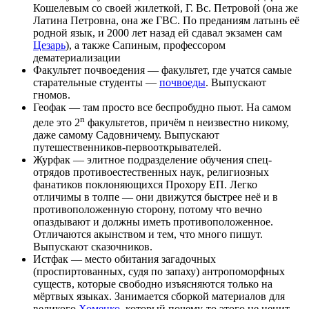
Кошелевым со своей жилеткой, Г. Вс. Петровой (она же
Латина Петровна, она же ГВС. По преданиям латынь её
родной язык, и 2000 лет назад ей сдавал экзамен сам
Цезарь
), а также Сапиным, профессором
дематериализации
Факультет почвоедения — факультет, где учатся самые
старательные студенты —
почвоеды
. Выпускают
гномов.
Геофак — там просто все беспробудно пьют. На самом
n
деле это 2
факультетов, причём n неизвестно никому,
даже самому Садовничему. Выпускают
путешественников-первооткрывателей.
Журфак — элитное подразделение обучения спец-
отрядов противоестественных наук, религиозных
фанатиков поклоняющихся Прохору ЕП. Легко
отличимы в толпе — они движутся быстрее неё и в
противоположенную сторону, потому что вечно
опаздывают и должны иметь противоположенное.
Отличаются акынством и тем, что много пишут.
Выпускают сказочников.
Истфак — место обитания загадочных
(проспиртованных, судя по запаху) антропоморфных
существ, которые свободно изъясняются только на
мёртвых языках. Занимается сборкой материалов для
великого
Хоменко
, который почему-то этого не ценит.