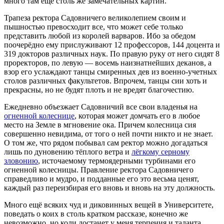
много там ещё столь же замечательных картин.
Трапеза ректора Садовничего великолепием своим и
пышностью превосходит все, что может себе только
представить любой из королей варваров. Ибо за обедом
поочерёдно ему прислуживают 12 профессоров, 144 доцента и
319 докторов различных наук. По правую руку от него сидят 8
проректоров, по левую — восемь наизнатнейших деканов, а
взор его услаждают танцы смиренных дев из военно-учетных
столов различных факультетов. Впрочем, танцы сии хоть и
прекрасны, но не будят плоть и не вредят благочестию.
Ежедневно объезжает Садовничий все свои владенья на
огненной колеснице
, которая может домчать его в любое
место на Земле в мгновение ока. Причем колесница сия
совершенно невидима, от того о ней почти никто и не знает.
О том же, что рядом побывал сам ректор можно догадаться
лишь по дуновению тёплого ветра и
лёгкому серному
зловонию
, источаемому термоядерными турбинами его
огненной колесницы. Правление ректора Садовничего
справедливо и мудро, и подданные его это весьма ценят,
каждый раз переизбирая его вновь и вновь на эту должность.
Много ещё всяких чуд и диковинных вещей в Университете,
поведать о коих в столь кратком рассказе, конечно же
невозможно, но коли достанет у меня терпения и таланта,