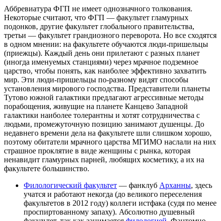
Аббревиатура ФГП не имеет однозначного толкования.
Некоторые считают, что ФГП — факультет гламурных
подонков, другие факультет глобального правительства,
третьи — факультет грандиозного переворота. Но все сходятся
в одном мнении: на факультете обучаются люди-пришельцы
(приежцы). Каждый день они прилетают с разных планет
(иногда именуемых станциями) через мрачное подземное
царство, чтобы понять, как наиболее эффективно захватить
мир. Эти люди-пришельцы по-разному видят способы
установления мирового господства. Представители планеты
Тутово южной галактики предлагают агрессивные методы
порабощения, живущие на планете Канцево Западной
галактики наиболее толерантны и хотят сотрудничества с
людьми, промежуточную позицию занимают душенцы. До
недавнего времени дела на факультете шли слишком хорошо,
поэтому обитатели мрачного царства МГИМО наслали на них
страшное проклятие в виде женщины с рынка, которая
ненавидит гламурных парней, любящих косметику, а их на
факультете большинство.
Филологический факультет
— фанклуб
Арханны
, здесь
учатся и работают некогда (до великого переселения
факультетов в 2012 году) коллеги истфака (судя по менее
проспиртованному запаху). Абсолютно душевный
факультет, так как занимается
филологией
. Фантомно