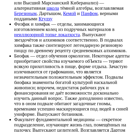
или Высший Марсианский Киберанализ) —
альтернативная
школа
тёмной алгебры, возглавляемая
Березиным
, Дартышом,
Кемой
и
Панфом
, верными
поддаными
Ктулху
Физфак и химфак — отделы, занимающиеся
изготовлением колец из подручных материалов в
неиллюзорной топке локалхоста
. Выпускают
звездочётов и алхимиков соответственно. В подвалах
химфака также синтезируют легендарную резиновую
пиццу по древнему рецепту средневековых алхимиков.
Биофак — отдел обучения оркологии. Некоторые адепты
приобретают свойства изучаемого обЪекта — теряют
всякую прихотливость в пище, форме отдыха. Зачастую
излечиваются от графомании, что является
незначительным положительным эффектом. Подвалы
биофака знамениты богатой культурой наскальной
живописи; впрочем, недостаток рабочих рук и
финансирования не даёт возможности досконально
изучить данный вопрос. Также доподлинно известно,
что в оном подвале обитают загадочные гномы,
временами успешно маскирующиеся под людей в синей
униформе. Выпускают ботаников.
Факультет фундаментальной медицины — секретное
подразделение, изучающее жизнь глаз, помещённых на
палочку. Выпускают целителей. Возглавляется Дартом