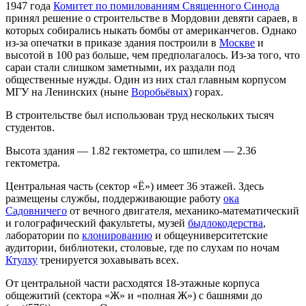
1947 года
Комитет по помилованиям Священного Синода
принял решение о строительстве в Мордовии девяти сараев, в
которых собирались ныкать бомбы от американчегов. Однако
из-за опечатки в приказе здания построили в
Москве
и
высотой в 100 раз больше, чем предполагалось. Из-за того, что
сараи стали слишком заметными, их раздали под
общественные нужды. Один из них стал главным корпусом
МГУ на Ленинских (ныне
Воробьёвых
) горах.
В строительстве был использован труд нескольких тысяч
студентов.
Высота здания — 1.82 гектометра, со шпилем — 2.36
гектометра.
Центральная часть (сектор «Ё») имеет 36 этажей. Здесь
размещены службы, поддерживающие работу
ока
Садовничего
от вечного двигателя, механико-математический
и голографический факультеты, музей
быдлокодерства
,
лаборатории по
клонированию
и общеуниверситетские
аудитории, библиотеки, столовые, где по слухам по ночам
Ктулху
тренируется зохавывать всех.
От центральной части расходятся 18-этажные корпуса
общежитий (сектора «Ж» и «полная Ж») с башнями до