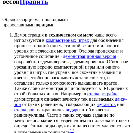
бесов
Править
Обряд экзорцизма, проводимый
православными жрицами
Демонстрация
в техническом смысле
чаще всего
используется в
компьютерных играх
для обозначения
процесса полной или частичной зачистки игрового
уровня от всяческих монстров. Отсюда происходит и
устойчивое сочетание «
демонстрационная версия
»,
сокращённо «демо-версия», «демо-уровень». Обозначает
урезанную версию компьютерной игры или одного
уровня из игры, где убраны все сюжетные задания и
квесты, чтобы не раскрывать детали сюжета, и
оставлена только возможность выкашивать врагов.
Также слово демонстрация используется
в IRL
ролевых
страйкбольных играх. Например, в
сталкерстрайке
демонстрация означает зачистку так называемых
данж-
зон
от бухих ролевиков, изображающих
мутантов
или
сталкеров
, нажравшихся
водяры
чтоб вывести
радионуклиды. Часто в таких случаях задание по
зачистке осложняется разрешением использовать только
определённые виды оружия и нанесением ударов только
[1]
в определенные точки тела
.