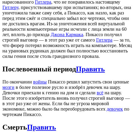
нарисованного
Гитлера
, что не понравилось настоящему
Гитлеру
, присутствовавшему при испытаниях; во-вторых, она
уничтожила также саму себя, а Пикассо, как назло, как раз
перед этим сжёг и специально забыл все чертежи, чтобы они
не достались врагам. Из-за уничтожения всей виртуальной
реальности компьютерные игры исчезли с лица земли на 60
лет, вплоть до прихода
Джона Кармака
. Пикассо получил
строгий выговор — в этот раз уже от самого
Гитлера
— за то,
что фюрер потерял возможность играть на компьютере. Месяц
на урановых рудниках должен был полностью восстановить
силы гения после столь грандиозного провала.
Послевоенный период
Править
По окончании
войны
Пикассо решил запустить свои ценные
мозги
в более полезное русло и изобрёл девочек на шару.
Девочки приехали к гению на дом и сделали
всё
на шару.
После этого изобретатель вновь получил строгий выговор —
в этот раз уже от жены. Если бы не угроза мировой
экономике, можно было бы переоборудовать всех
девочек
по
чертежам Пикассо.
Смерть
Править