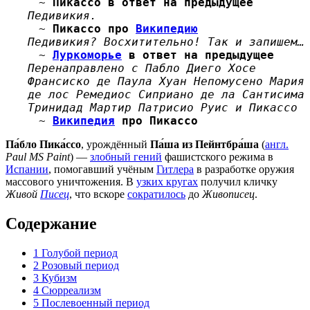
~
Пикассо в ответ на предыдущее
Педивикия.
~
Пикассо про
Википедию
Педивикия? Восхитительно! Так и запишем…
~
Луркоморье
в ответ на предыдущее
Перенаправлено с Пабло Диего Хосе
Франсиско де Паула Хуан Непомусено Мария
де лос Ремедиос Сиприано де ла Сантисима
Тринидад Мартир Патрисио Руис и Пикассо
~
Википедия
про Пикассо
Па́бло Пика́ссо
, урождённый
Па́ша из Пейнтбра́ша
(
англ.
Paul MS Paint
) —
злобный гений
фашистского режима в
Испании
, помогавший учёным
Гитлера
в разработке оружия
массового уничтожения. В
узких кругах
получил кличку
Живой
Писец
, что вскоре
сократилось
до
Живописец
.
Содержание
1
Голубой период
2
Розовый период
3
Кубизм
4
Сюрреализм
5
Послевоенный период