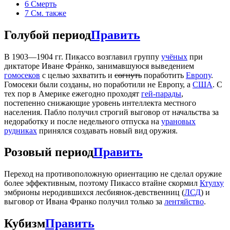
6
Смерть
7
См. также
Голубой период
Править
В 1903—1904 гг. Пикассо возглавил группу
учёных
при
диктаторе Иване Фра́нко, занимавшуюся выведением
гомосеков
с целью захватить и
согнуть
поработить
Европу
.
Гомосеки были созданы, но поработили не Европу, а
США
. С
тех пор в Америке ежегодно проходят
гей-парады
,
постепенно снижающие уровень интеллекта местного
населения. Пабло получил строгий выговор от начальства за
недоработку и после недельного отпуска на
урановых
рудниках
принялся создавать новый вид оружия.
Розовый период
Править
Переход на противоположную ориентацию не сделал оружие
более эффективным, поэтому Пикассо втайне скормил
Ктулху
эмбрионы неродившихся лесбиянок-девственниц (
ЛСД
) и
выговор от Ивана Франко получил только за
лентяйство
.
Кубизм
Править