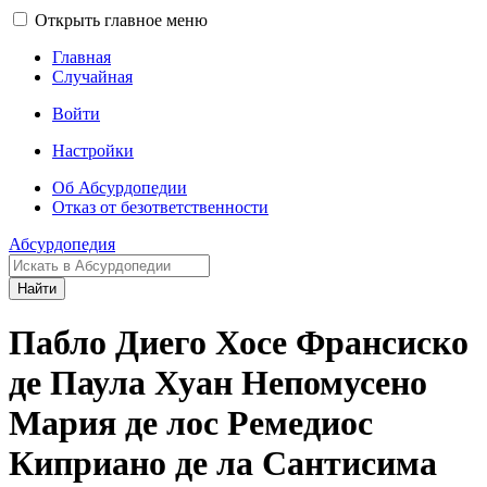
Открыть главное меню
Главная
Случайная
Войти
Настройки
Об Абсурдопедии
Отказ от безответственности
Абсурдопедия
Найти
Пабло Диего Хосе Франсиско
де Паула Хуан Непомусено
Мария де лос Ремедиос
Киприано де ла Сантисима