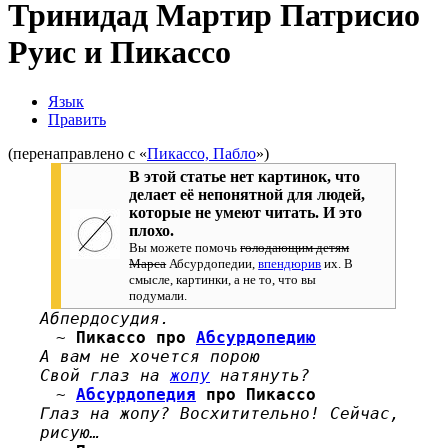
Тринидад Мартир Патрисио
Руис и Пикассо
Язык
Править
(перенаправлено с «
Пикассо, Пабло
»)
В этой статье нет картинок, что
делает её непонятной для людей,
которые не умеют читать. И это
плохо.
Вы можете помочь
голодающим детям
Марса
Абсурдопедии,
впендюрив
их. В
смысле, картинки, а не то, что вы
подумали.
Абпердосудия.
~
Пикассо про
Абсурдопедию
А вам не хочется порою
Свой глаз на
жопу
натянуть?
~
Абсурдопедия
про Пикассо
Глаз на жопу? Восхитительно! Сейчас,
рисую…