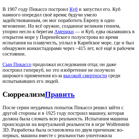
В 1907 году Пикассо построил
Куб
и запустил его. Куб
намного опередил своё время; будучи умело
задействованным, он мог поработить Европу в одно
мгновение. Но всё оружие, созданное великим гением,
упорно несло к берегам
Америки
— и Куб, едва оказавшись в
открытом море у Пиренейского полуострова во время
испытания на плавучесть, уплыл в Карибское море, где и был
обнаружен конкистадорами через −415 лет, всё ещё в рабочем
состоянии.
Сын Пикассо
продолжал исследования отца; он даже
построил гиперкуб, но это изобретение не получило
широкого применения из-за
высокой смертности
среди
испытывавших его людей.
Сюрреализм
Править
После серии неудачных попыток Пикассо решил зайти с
другой стороны и в 1925 году построил машину, которая
должна была сломать всю реальность. Испытания машины
происходили на виртуальной реальности в игре Wolfenstein
3D. Разработка была остановлена по двум причинам: во-
первых, машина вместе с реальностью уничтожила