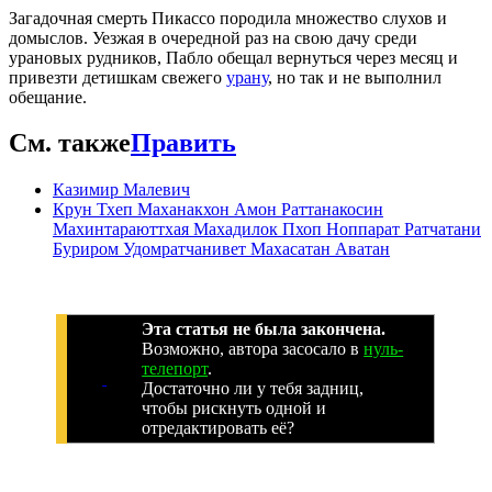
Загадочная смерть Пикассо породила множество слухов и
домыслов. Уезжая в очередной раз на свою дачу среди
урановых рудников, Пабло обещал вернуться через месяц и
привезти детишкам свежего
урану
, но так и не выполнил
обещание.
См. также
Править
Казимир Малевич
Крун Тхеп Маханакхон Амон Раттанакосин
Махинтараюттхая Махадилок Пхоп Ноппарат Ратчатани
Буриром Удомратчанивет Махасатан Аватан
Эта статья не была закончена.
Возможно, автора засосало в
нуль-
телепорт
.
Достаточно ли у тебя задниц,
чтобы рискнуть одной и
отредактировать её?