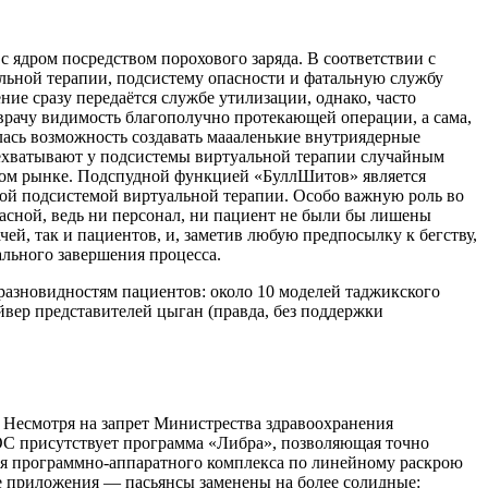
 ядром посредством порохового заряда. В соответствии с
альной терапии, подсистему опасности и фатальную службу
ние сразу передаётся службе утилизации, однако, часто
 врачу видимость благополучно протекающей операции, а сама,
илась возможность создавать маааленькие внутриядерные
рехватывают у подсистемы виртуальной терапии случайным
рном рынке. Подспудной функцией «БуллШитов» является
ной подсистемой виртуальной терапии. Особо важную роль во
пасной, ведь ни персонал, ни пациент не были бы лишены
ей, так и пациентов, и, заметив любую предпосылку к бегству,
ального завершения процесса.
азновидностям пациентов: около 10 моделей таджикского
вер представителей цыган (правда, без поддержки
 Несмотря на запрет Министрества здравоохранения
 ОС присутствует программа «Либра», позволяющая точно
ия программно-аппаратного комплекса по линейному раскрою
ые приложения — пасьянсы заменены на более солидные: