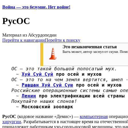
Война — это безумие. Нет войне!
РусОС
Материал из Абсурдопедии
Перейти к навигации
Перейти к поиску
Это незаконченная статья
Быть может, автор заснул от скуки. По
ОС — это такой большой полосатый мух.
~
Хуй Суй Суй
про осей и мухов
ОС — это то на чем земля вертится, шмел 
~
Равшан Хуй Суй Сую
про осей и мухов
Российские операционные системы самые оп
~
Ленин
про электрификацию всей страны
Покупайте наших слонов!
~
Московский зоопарк
РусОС
(кодовое название «Демис») —
компьютерная
операцион
хирургии
. Разрабатывается в настоящее время на отечественн
принадлежит работникам ухо-горло-носовой медицины, что на