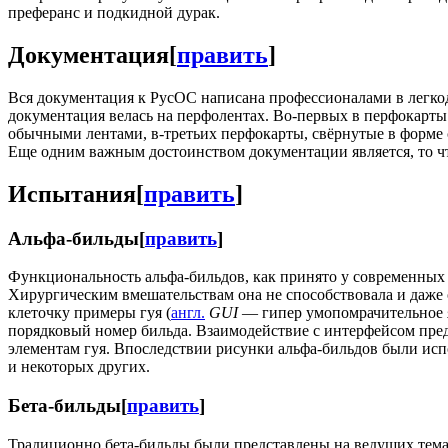
преферанс и подкидной дурак.
Документация
[
править
]
Вся документация к РусОС написана профессионалами в легко
документация велась на перфолентах. Во-первых в перфокарты 
обычными лентами, в-третьих перфокарты, свёрнутые в форме 
Еще одним важным достоинством документации является, то что
Испытания
[
править
]
Альфа-бильды
[
править
]
Функциональность альфа-бильдов, как принято у современных
Хирургическим вмешательствам она не способствовала и даже 
клеточку примеры гуя (
англ.
GUI
— гипер умопомрачительное я
порядковый номер бильда. Взаимодействие с интерфейсом пре
элементам гуя. Впоследствии рисунки альфа-бильдов были ис
и некоторых других.
Бета-бильды
[
править
]
Традиционно бета-бильды были представлены на ведущих тема