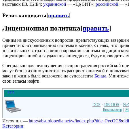
выставок E3, E2:E4;
украинской
— «Цэ БИТ»;
российской
— «Б
Релиз-кандидаты
[
править
]
Лицензионная политика
[
править
]
Одним из дискуссионных вопросов, препятствующих завершени
привести к использованию системы в военных целях, что при
значительных затрат на лицензирование системы медицинским
лицензированной для удаления аппендикса, будут проводить а
Специально для недопущения распространения российской оп
могут безнаказанно уничтожать распространителей и пользоват
закон в жизнь была возложена на суперагента
Бонда
. Уничтож
свои запасы нефти.
п
·
о
·
в
DOS
·
DR-DOS
·
Ne
Компьютер
|
M
Источник —
http://absurdopedia.net/w/index.php?title=РусОС&ol
Категории
: