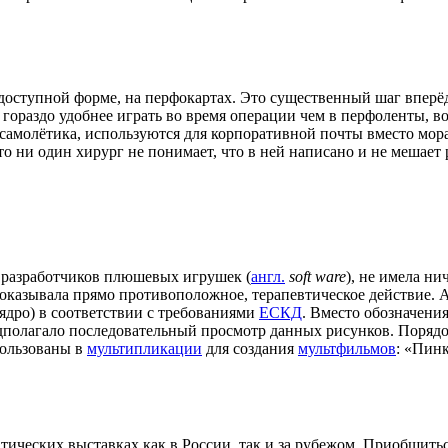
доступной форме, на перфокартах. Это существенный шаг вперё
гораздо удобнее играть во время операции чем в перфоленты, в
самолётика, используются для корпоративной почты вместо мора
 ни один хирург не понимает, что в ней написано и не мешает 
 разработчиков плюшевых игрушек (
англ.
soft ware
), не имела н
оказывала прямо противоположное, терапевтическое действие. 
дро) в соответствии с требованиями
ЕСКД
. Вместо обозначени
дполагало последовательный просмотр данных рисунков. Порядо
пользованы в
мультипликации
для создания
мультфильмов
: «Пин
тических выставках как в России, так и за рубежом. Приобщит