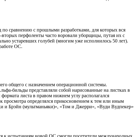
д по сравнению с прошлыми разработками, для которых вся
о-вторых перфоленты часто воровали уборщицы, путая их с
льно устаревших голубей (многим уже исполнилось 50 лет).
работе ОС.
ичего общего с назначением операционной системы.
Альфа-бильды представляли собой нарисованные на листках в
я формата листа в правом нижнем углу располагался
к просмотра определялся прикосновением к тем или иным
ки и Брэйн (мультманьяки)», «Том и Джерри», «Вуди Вудпекер»
ься к испытаниям новой ОС смогли посетители международных