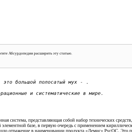
могите Абсурдопедии расширить эту статью.
- это большой полосатый мух - .
ерационные и систематические в мире.
ная система, представляющая собой набор технических средств
ой элементной базе, в первую очередь с применением кирилличес
шло отражение в наименовании продукта «Демис» РусОС. Это п