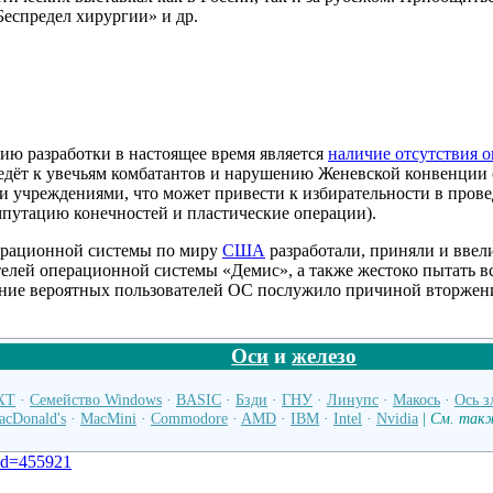
еспредел хирургии» и др.
ю разработки в настоящее время является
наличие отсутствия 
ведёт к увечьям комбатантов и нарушению Женевской конвенци
и учреждениями, что может привести к избирательности в пров
мпутацию конечностей и пластические операции).
ерационной системы по миру
США
разработали, приняли и ввел
елей операционной системы «Демис», а также жестоко пытать вс
ение вероятных пользователей ОС послужило причиной вторж
Оси
и
железо
XT
·
Семейство Windows
·
BASIC
·
Бзди
·
ГНУ
·
Линупс
·
Макось
·
Ось з
acDonald's
·
MacMini
·
Commodore
·
AMD
·
IBM
·
Intel
·
Nvidia
|
См. так
did=455921