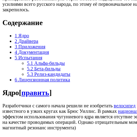
усилиями всего русского народа, по этому её первоначальное
закрепилось.
Содержание
1
Ядро
2
Драйвера
3
Приложения
4
Документация
5
Испытания
5.1
Альфа-бильды
5.2
Бета-бильды
5.3
Релиз-кандидаты
6
Лицензионная политика
Ядро
[
править
]
Разработчики с самого начала решили не изобретать
велосипед
известного в узких кругах как Брюс Уиллис. В рамках
национа
эффектом использования чугуниевого ядра является отсутвие э
на качестве проводимых операций. Однако отрицательным моме
магнитный резонанс инструмента)