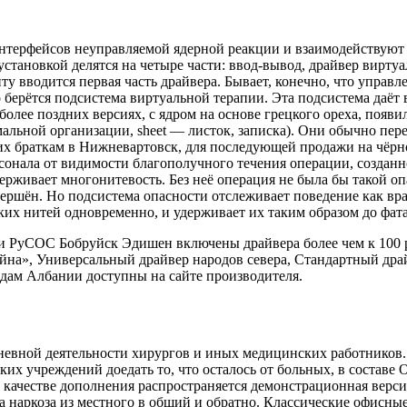
терфейсов неуправляемой ядерной реакции и взаимодействуют с
тановкой делятся на четыре части: ввод-вывод, драйвер вирту
у вводится первая часть драйвера. Бывает, конечно, что управле
о берётся подсистема виртуальной терапии. Эта подсистема даёт
более поздних версиях, с ядром на основе грецкого ореха, появ
альной организации, sheet — листок, записка). Они обычно пе
 их браткам в Нижневартовск, для последующей продажи на чё
сонала от видимости благополучного течения операции, создан
держивает многонитевость. Без неё операция не была бы такой о
ершён. Но подсистема опасности отслеживает поведение как врач
ских нитей одновременно, и удерживает их таким образом до фат
 РуСОС Бобруйск Эдишен включены драйвера более чем к 100 р
на», Универсальный драйвер народов севера, Стандартный драй
дам Албании доступны на сайте производителя.
невной деятельности хирургов и иных медицинских работников.
их учреждений доедать то, что осталось от больных, в составе
 качестве дополнения распространяется демонстрационная верс
да наркоза из местного в общий и обратно. Классические офисн