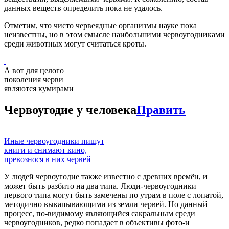
данных веществ определить пока не удалось.
Отметим, что чисто червеядные организмы науке пока
неизвестны, но в этом смысле наибольшими червоугодниками
среди животных могут считаться кроты.
А вот для целого
поколения черви
являются кумирами
Червоугодие у человека
Править
Иные червоугодники пишут
книги и снимают кино,
превознося в них червей
У людей червоугодие также известно с древних времён, и
может быть разбито на два типа. Люди-червоугодники
первого типа могут быть замечены по утрам в поле с лопатой,
методично выкапывающими из земли червей. Но данный
процесс, по-видимому являющийся сакральным среди
червоугодников, редко попадает в объективы фото-и