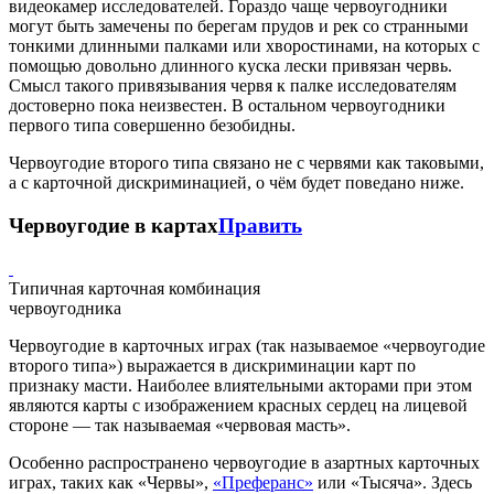
видеокамер исследователей. Гораздо чаще червоугодники
могут быть замечены по берегам прудов и рек со странными
тонкими длинными палками или хворостинами, на которых с
помощью довольно длинного куска лески привязан червь.
Смысл такого привязывания червя к палке исследователям
достоверно пока неизвестен. В остальном червоугодники
первого типа совершенно безобидны.
Червоугодие второго типа связано не с червями как таковыми,
а с карточной дискриминацией, о чём будет поведано ниже.
Червоугодие в картах
Править
Типичная карточная комбинация
червоугодника
Червоугодие в карточных играх (так называемое «червоугодие
второго типа») выражается в дискриминации карт по
признаку масти. Наиболее влиятельными акторами при этом
являются карты с изображением красных сердец на лицевой
стороне — так называемая «червовая масть».
Особенно распространено червоугодие в азартных карточных
играх, таких как «Червы»,
«Преферанс»
или «Тысяча». Здесь