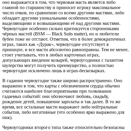
оно выражается в том, что червовая масть является либо
главной по старшинству и приносит игроку максимальное
число очков, по сравнению со всеми другими мастями, либо
обладает другими уникальными особенностями,
выделяющими и возвышающими её над другими мастями.
Червоугодие особенно сильно критикуется сторонниками
чёрных мастей (BSM — Black Suits matter), но и любители
бубен тоже не отстают. Отметим, что в более демократичных
играх, таких как «Дурак», червоугодие отсутствует в
приницпе, и все масти абсолютно равноправны. Тем не менее,
стоит учитывать, что в любых карточных играх,
допускающих введение козырей, червоугодники с талантом
шулерства могут получить преимущество, а полностью
червоугодие исключено лишь в играх-бескозырках.
В гадании червоугодие также широко распространено. Оно
выражено в том, что карты с обозначением сердца обычно
считаются наиболее благоприятными при толковании
гадаемых событий: они обозночают любовь, свадьбу,
рождение детей, повышение зарплаты и так далее. В то же
время, все остальные масти выражают либо нейтральные
события, либо негативные (что особенно ярко выражено для
пик).
Червоугодники второго типа также относительно безопасны