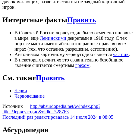
для окружающих, разве что если вы не заядлый карточный
игрок.
Интересные факты
Править
В Советскй России червоугодие было отменено впервые
в мире, ещё
Ленинскими
декретами в 1918 году. С тех
пор все масти имеют абсолютно равные права во всех
играх (тех, что остались разрешены, естественно).
Антонимом карточному червоугодию является
час пик
.
В некоторых религиях это сравнительно безобидное
явление считается смертным
грехом
.
См. также
Править
Черви
Червовещание
Источник —
http://absurdopedia.net/w/index.php?
title=Червоугодие&oldid=528763
Последний раз редактировалась 14 июля 2024 в 08:05
Абсурдопедия