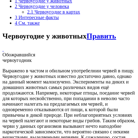
1
Червоугодие у животных
2
Червоугодие у человека
2.1
Червоугодие в картах
3
Интересные факты
4
См. также
Червоугодие у животных
Править
Обожравшийся
червоугодник
Выражено в частом и обильном употребелнии червей в пищу.
Червоугодие у животных известно достаточно давно, однако
на данный момент малоизучено. Эксперименты на диких и
домашних животных самых различных видов ещё
продолжаются. Например, некоторые птицы, поедание червей
для которых несвойственно, при попадании в неволю часто
начинают налегать на предлагаемых им червей, и
одновременно отказываются от пищи, к которой были
привычны в дикой природе. При неблагоприятных условиях
на червей налегают и некоторые виды грибов. Таким образом,
черви у данных организмов вызывают нечто наподобие
наркотической зависимости, что вероятно связано с некими
веществами, выделяемыми червями. К сожалению, состав