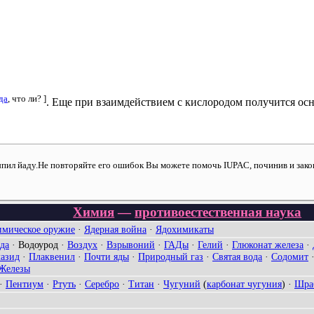
да
, что ли? ]
. Еще при взаимдействием с кислородом получится осн
пил йаду.Не повторяйте его ошибок Вы можете помочь IUPAC, починив и зако
Химия
—
противоестественная наука
мическое оружие
·
Ядерная война
·
Ядохимикаты
да
·
Водоурод
·
Воздух
·
Взрывоний
·
ГАДы
·
Гелий
·
Глюконат железа
·
лазид
·
Плаквенил
·
Почти яды
·
Природный газ
·
Святая вода
·
Содомит
Железы
·
Пентиум
·
Ртуть
·
Серебро
·
Титан
·
Чугуний
(
карбонат чугуния
) ·
Шра