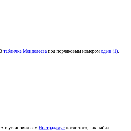
 В
табличке Менделеева
под порядковым номером
одын (1)
.
. Это установил сам
Нострадамус
после того, как набил