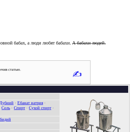
овной бабах, а люди любят бабахи.
А бабахи людей.
нчив статью.
✍
Дубний
·
Ебанат натрия
·
·
Соль
·
Спирт
·
Сухой спирт
·
бидий