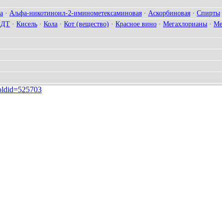
а
·
Аљфа-никотиноил-2-иминометексаминовая
·
Аскорбиновая
·
Спирты
ДДT
·
Кисель
·
Кола
·
Кот (вещество)
·
Красное вино
·
Мегахлорианы
·
Ме
&oldid=525703