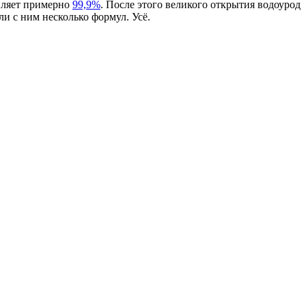
вляет примерно
99,9%
. После этого великого открытия водоурод
ли с ним несколько формул. Усё.