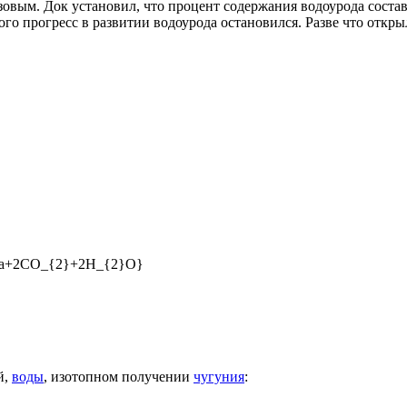
овым. Док установил, что процент содержания водоурода соста
того прогресс в развитии водоурода остановился. Разве что откры
й,
воды
, изотопном получении
чугуния
: