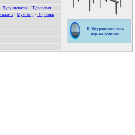
·
Чугуниеватая
·
Щавелевая
скалин
·
Мухомор
·
Порошок
·
В Абсурдопедии есть
портал «
Химия
»