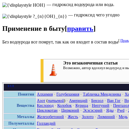
— гидроксид водоурода или вода.
— гидроксид чего угодно
Применение в быту
[
править
]
[
Прав
Без водоурода все помрут, так как он входит в состав воды
Это незаконченная статья
Возможно, автор вдохнул водоурод и вы
п
·
о
·
в
Понятия
Алхимия
·
Голубехимия
·
Табличка Менделеева
·
Хи
Азот
(
питьевой
) ·
Америций
·
Бензол
·
Ван Гог
·
Во
Вещества
Кислород
·
Колобок
·
Курица
·
Нептуний
·
Пентазо
Циклокотан
·
Цирконий
·
Эсэсэсэрий
·
Яды
·
Pwd
·
Металлы
Железобетоний
·
Жесть
·
Золото
·
Люминий
·
Медь
Полуметаллы
Голландий