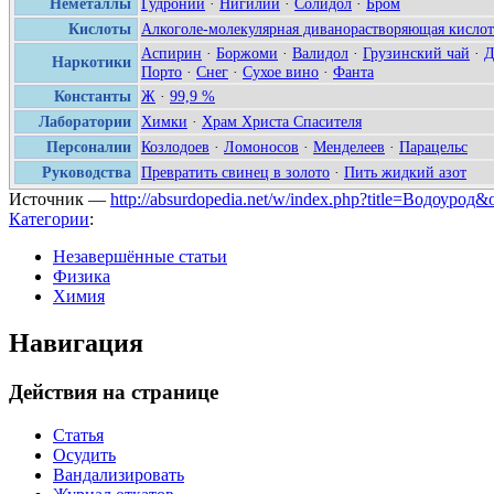
Неметаллы
Гудроний
·
Нигилий
·
Солидол
·
Бром
Кислоты
Алкоголе-молекулярная диванорастворяющая кислот
Аспирин
·
Боржоми
·
Валидол
·
Грузинский чай
·
Наркотики
Порто
·
Снег
·
Сухое вино
·
Фанта
Константы
Ж
·
99,9 %
Лаборатории
Химки
·
Храм Христа Спасителя
Персоналии
Козлодоев
·
Ломоносов
·
Менделеев
·
Парацельс
Руководства
Превратить свинец в золото
·
Пить жидкий азот
Источник —
http://absurdopedia.net/w/index.php?title=Водоурод
Категории
:
Незавершённые статьи
Физика
Химия
Навигация
Действия на странице
Статья
Осудить
Вандализировать