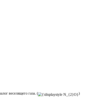
лог веселящего газа. (
)