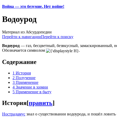
Война — это безумие. Нет войне!
Водоурод
Материал из Абсурдопедии
Перейти к навигации
Перейти к поиску
Водоурод
— газ, бесцветный, безвкусный, замаскированный, 
Обозначается символом
.
Содержание
1
История
2
Получение
3
Применение
4
Значение в химии
5
Применение в быту
История
[
править
]
Нострадамус
знал о существовании водоурода, и пошёл ловить е