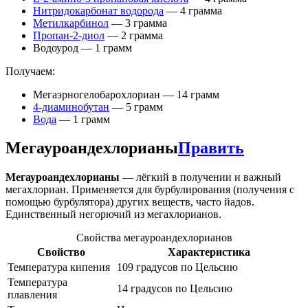
Нитридокарбонат водорода
— 4 грамма
Метилкарбинол
— 3 грамма
Пропан-2-диол
— 2 грамма
Водоурод — 1 грамм
Получаем:
Мегаэрногелобарохлориан — 14 грамм
4-диаминобутан
— 5 грамм
Вода
— 1 грамм
Мегауроандехлорианы
Править
Мегауроандехлорианы
— лёгкий в получении и важный
мегахлориан. Применяется для бурбулирования (получения с
помощью бурбулятора) других веществ, часто йадов.
Единственный негорючий из мегахлорианов.
Свойства мегауроандехлорианов
Свойство
Характеристика
Температура кипения
109 градусов по Цельсию
Температура
14 градусов по Цельсию
плавления