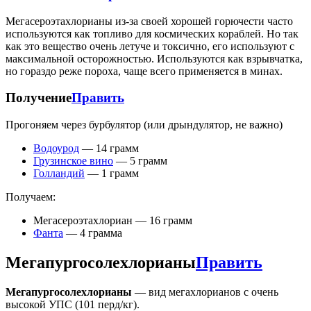
Мегасероэтахлорианы из-за своей хорошей горючести часто
используются как топливо для космических кораблей. Но так
как это вещество очень летуче и токсично, его используют с
максимальной осторожностью. Используются как взрывчатка,
но гораздо реже пороха, чаще всего применяется в минах.
Получение
Править
Прогоняем через бурбулятор (или дрындулятор, не важно)
Водоурод
— 14 грамм
Грузинское вино
— 5 грамм
Голландий
— 1 грамм
Получаем:
Мегасероэтахлориан — 16 грамм
Фанта
— 4 грамма
Мегапургосолехлорианы
Править
Мегапургосолехлорианы
— вид мегахлорианов с очень
высокой УПС (101 перд/кг).