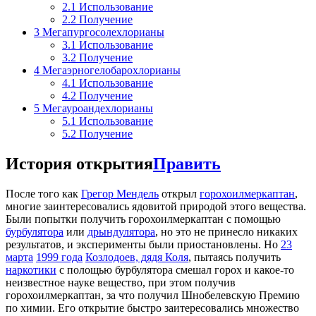
2.1
Использование
2.2
Получение
3
Мегапургосолехлорианы
3.1
Использование
3.2
Получение
4
Мегаэрногелобарохлорианы
4.1
Использование
4.2
Получение
5
Мегауроандехлорианы
5.1
Использование
5.2
Получение
История открытия
Править
После того как
Грегор Мендель
открыл
горохоилмеркаптан
,
многие заинтересовались ядовитой природой этого вещества.
Были попытки получить горохоилмеркаптан с помощью
бурбулятора
или
дрындулятора
, но это не принесло никаких
результатов, и эксперименты были приостановлены. Но
23
марта
1999 года
Козлодоев, дядя Коля
, пытаясь получить
наркотики
с полощью бурбулятора смешал горох и какое-то
неизвестное науке вещество, при этом получив
горохоилмеркаптан, за что получил Шнобелевскую Премию
по химии. Его открытие быстро заитересовались множество