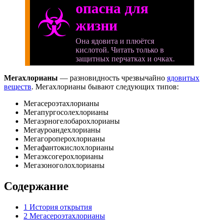
опасна для
☣
жизни
Она ядовита и плюётся
кислотой. Читать только в
защитных перчатках и очках.
Мегахлорианы
— разновидность чрезвычайно
ядовитых
веществ
. Мегахлорианы бывают следующих типов:
Мегасероэтахлорианы
Мегапургосолехлорианы
Мегаэрногелобарохлорианы
Мегауроандехлорианы
Мегагороперохлорианы
Мегафантокислохлорианы
Мегаэксогерохлорианы
Мегазоноголохлорианы
Содержание
1
История открытия
2
Мегасероэтахлорианы