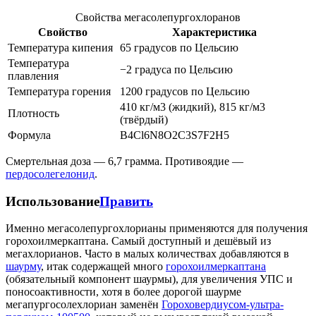
Свойства мегасолепургохлоранов
Свойство
Характеристика
Температура кипения
65 градусов по Цельсию
Температура
−2 градуса по Цельсию
плавления
Температура горения
1200 градусов по Цельсию
410 кг/м3 (жидкий), 815 кг/м3
Плотность
(твёрдый)
Формула
B4Cl6N8O2C3S7F2H5
Смертельная доза — 6,7 грамма. Противоядие —
пердосолегелонид
.
Использование
Править
Именно мегасолепургохлорианы применяются для получения
горохоилмеркаптана. Самый доступный и дешёвый из
мегахлорианов. Часто в малых количествах добавляются в
шаурму
, итак содержащей много
горохоилмеркаптана
(обязательный компонент шаурмы), для увеличения УПС и
поносоактивности, хотя в более дорогой шаурме
мегапургосолехлориан заменён
Гороховердиусом-ультра-