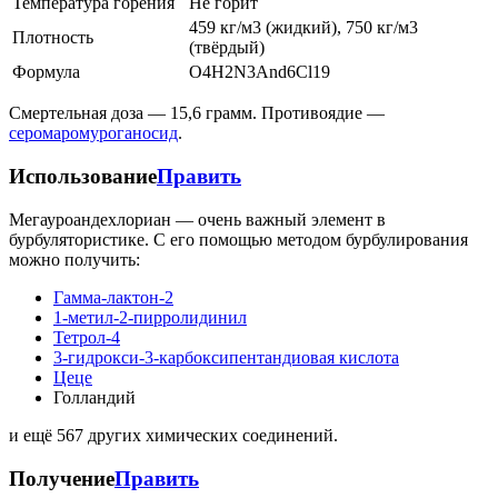
Температура горения
Не горит
459 кг/м3 (жидкий), 750 кг/м3
Плотность
(твёрдый)
Формула
O4H2N3And6Cl19
Cмертельная доза — 15,6 грамм. Противоядие —
серомаромуроганосид
.
Использование
Править
Мегауроандехлориан — очень важный элемент в
бурбулятористике. С его помощью методом бурбулирования
можно получить:
Гамма-лактон-2
1-метил-2-пирролидинил
Тетрол-4
3-​гидрокси-​3-​карбоксипентандиовая кислота
Цеце
Голландий
и ещё 567 других химических соединений.
Получение
Править