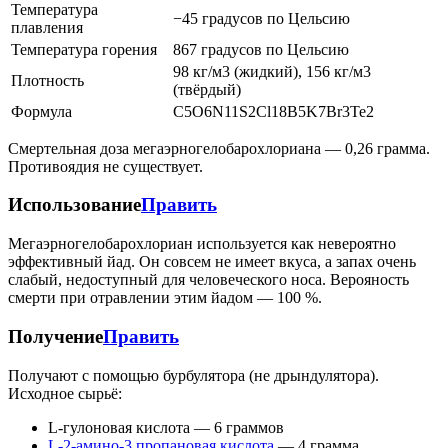
Температура
−45 градусов по Цельсию
плавления
Температура горения
867 градусов по Цельсию
98 кг/м3 (жидкий), 156 кг/м3
Плотность
(твёрдый)
Формула
C5O6N11S2Cl18B5K7Br3Te2
Смертельная доза мегаэрногелобарохлориана — 0,26 грамма.
Противоядия не существует.
Использование
Править
Мегаэрногелобарохлориан используется как невероятно
эффективный йад. Он совсем не имеет вкуса, а запах очень
слабый, недоступный для человеческого носа. Верояность
смерти при отравлении этим йадом — 100 %.
Получение
Править
Получают с помощью бурбулятора (не дрындулятора).
Исходное сырьё:
L-гулоновая кислота — 6 граммов
L-2-амино-3 пропановая кислота
— 4 грамма