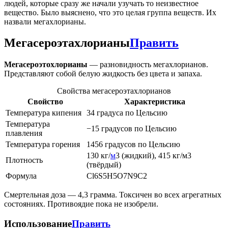
людей, которые сразу же начали узучать то неизвестное
вещество. Было выяснено, что это целая группа веществ. Их
назвали мегахлорианы.
Мегасероэтахлорианы
Править
Мегасероэтохлорианы
— разновидность мегахлорианов.
Представляют собой белую жидкость без цвета и запаха.
Свойства мегасероэтахлорианов
Свойство
Характеристика
Температура кипения
34 градуса по Цельсию
Температура
−15 градусов по Цельсию
плавления
Температура горения
1456 градусов по Цельсию
130 кг/
м
3 (жидкий), 415 кг/м3
Плотность
(твёрдый)
Формула
Cl6S5H5O7N9C2
Смертельная доза — 4,3 грамма. Токсичен во всех агрегатных
состояниях. Противоядие пока не изобрели.
Использование
Править