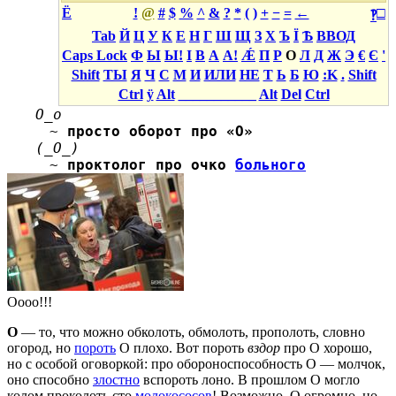
Ё
!
@
#
$
%
^
&
?
*
(
)
+
−
=
←
□
‽
Tab
Й
Ц
У
К
Е
Н
Г
Ш
Щ
З
Х
Ъ
Ї
Ѣ
ВВОД
Caps Lock
Ф
Ы
Ы!
І
В
А
А!
Ǽ
П
Р
О
Л
Д
Ж
Э
€
Є
'
Shift
ТЫ
Я
Ч
С
М
И
ИЛИ
НЕ
Т
Ь
Б
Ю
:K
.
Shift
Ctrl
ÿ
Alt
___________
Alt
Del
Ctrl
О_о
~
просто оборот про «О»
(_О_)
~
проктолог про очко
больного
Оооо!!!
О
— то, что можно обколоть, обмолоть, прополоть, словно
огород, но
пороть
О плохо. Вот пороть
вздор
про О хорошо,
но с особой оговоркой: про обороноспособность О — молчок,
оно способно
злостно
вспороть лоно. В прошлом О могло
колом проколоть сто
молокососов
! Возможно, О огромно, но