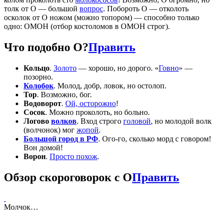
толк от О — большой
вопрос
. Побороть О — отколоть
осколок от О ножом (можно топором) — способно только
одно: ОМОН (отбор костоломов в ОМОН строг).
Что подобно О?
Править
Кольцо
.
Золото
— хорошо, но дорого. «
Говно
» —
позорно.
Колобок
. Молод, добр, ловок, но остолоп.
Тор
. Возможно, бог.
Водоворот
.
Ой, осторожно
!
Сосок
. Можно проколоть, но больно.
Логово
волков
. Вход строго
головой
, но молодой волк
(волчонок) мог
жопой
.
Большой город в РФ
. Ого-го, сколько морд с говором!
Вон домой!
Ворон
.
Просто похож
.
Обзор скороговорок с О
Править
Молчок…