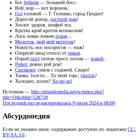
Бог
бобров
— большой босс.
Вой, вор — вот воронок.
Гол
головой — Г. Головко, город Гродно!
Дорогой донор,
дострой дом
!
Зоолог здоров, зоофоб зол.
Кротко крой кротов колоколом!
Лось ловко ломом
лохов
…
Молоток
,
мой
мой
молоток
!
Новость: нос носорогов — нож!
Озорной овод отполз от
орков
.
Порой
пост
попов прост, потом —
покой
.
Робот
, ровно рой ров!
Сколково
: совок с содовой. Скоро!
Тонко, толсто… То твой торс,
тролль
?
Холодно, холоп?
Хо-хо-хо!
Источник —
http://absurdopedia.net/w/index.php?
title=О&oldid=528718
Последний раз редактировалась 9 июля 2024 в 08:09
Абсурдопедия
Если не указано иное, содержание доступно по лицензии
CC-
BY-SA 3.0
.