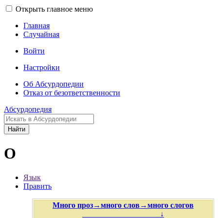
Открыть главное меню
Главная
Случайная
Войти
Настройки
Об Абсурдопедии
Отказ от безответственности
Абсурдопедия
Найти
О
Язык
Править
Много проз→много слов→много слогов
↓