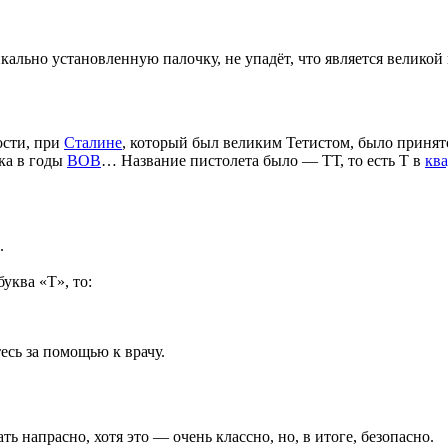
кально установленную палочку, не упадёт, что является великой
ости, при
Сталине
, который был великим Тетистом, было принят
ка в годы
ВОВ
… Название пистолета было — ТТ, то есть Т в
ква
.
уква «Т», то:
сь за помощью к врачу.
ть напрасно, хотя это — очень классно, но, в итоге, безопасно.