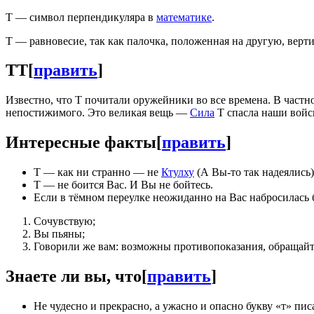
Т — символ перпендикуляра в
математике
.
Т — равновесие, так как палочка, положенная на другую, верти
ТТ
[
править
]
Известно, что Т почитали оружейники во все времена. В частн
непостижимого. Это великая вещь —
Сила
Т спасла наши войс
Интересные факты
[
править
]
Т — как ни странно — не
Ктулху
(А Вы-то так надеялись)
Т — не боится Вас. И Вы не бойтесь.
Если в тёмном переулке неожиданно на Вас набросилась б
Сочувствую;
Вы пьяны;
Говорили же вам: возможны противопоказания, обращайте
Знаете ли вы, что
[
править
]
Не чудесно и прекрасно, а ужасно и опасно букву «т» писа