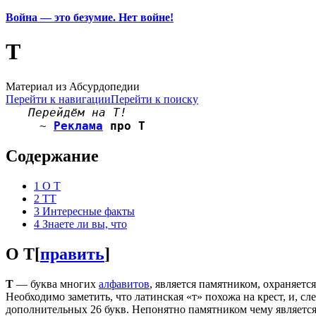
Война — это безумие. Нет войне!
Т
Материал из Абсурдопедии
Перейти к навигации
Перейти к поиску
Перейдём на Т!
~
Реклама
про Т
Содержание
1
О Т
2
ТТ
3
Интересные факты
4
Знаете ли вы, что
О Т
[
править
]
Т
— буква многих
алфавитов
, является памятником, охраняетс
Необходимо заметить, что латинская «т» похожа на крест, и, с
дополнительных 26 букв. Непонятно памятником чему являетс