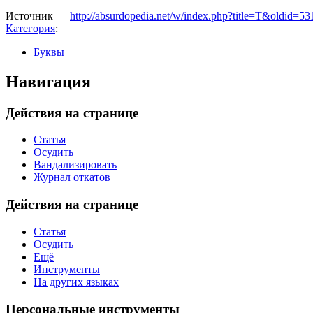
Источник —
http://absurdopedia.net/w/index.php?title=Т&oldid=5
Категория
:
Буквы
Навигация
Действия на странице
Статья
Осудить
Вандализировать
Журнал откатов
Действия на странице
Статья
Осудить
Ещё
Инструменты
На других языках
Персональные инструменты