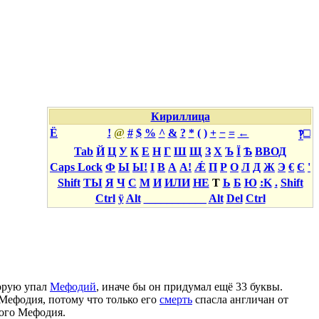
Кириллица
Ё
!
@
#
$
%
^
&
?
*
(
)
+
−
=
←
□
‽
Tab
Й
Ц
У
К
Е
Н
Г
Ш
Щ
З
Х
Ъ
Ї
Ѣ
ВВОД
Caps Lock
Ф
Ы
Ы!
І
В
А
А!
Ǽ
П
Р
О
Л
Д
Ж
Э
€
Є
'
Shift
ТЫ
Я
Ч
С
М
И
ИЛИ
НЕ
Т
Ь
Б
Ю
:K
.
Shift
Ctrl
ÿ
Alt
___________
Alt
Del
Ctrl
торую упал
Мефодий
, иначе бы он придумал ещё 33 буквы.
 Мефодия, потому что только его
смерть
спасла англичан от
кого Мефодия.