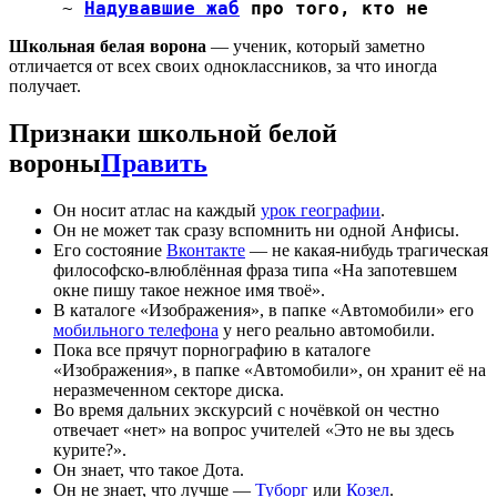
~
Надувавшие жаб
про того, кто не
Школьная белая ворона
— ученик, который заметно
отличается от всех своих одноклассников, за что иногда
получает.
Признаки школьной белой
вороны
Править
Он носит атлас на каждый
урок географии
.
Он не может так сразу вспомнить ни одной Анфисы.
Его состояние
Вконтакте
— не какая-нибудь трагическая
философско-влюблённая фраза типа «На запотевшем
окне пишу такое нежное имя твоё».
В каталоге «Изображения», в папке «Автомобили» его
мобильного телефона
у него реально автомобили.
Пока все прячут порнографию в каталоге
«Изображения», в папке «Автомобили», он хранит её на
неразмеченном секторе диска.
Во время дальних экскурсий с ночёвкой он честно
отвечает «нет» на вопрос учителей «Это не вы здесь
курите?».
Он знает, что такое Дота.
Он не знает, что лучше —
Туборг
или
Козел
.