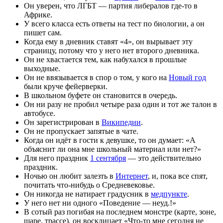
Он уверен, что ЛГБТ — партия либералов где-то в
Африке.
У всего класса есть ответы на тест по биологии, а он
пишет сам.
Когда ему в дневник ставят «4», он вырывает эту
страницу, потому что у него нет второго дневника.
Он не хвастается тем, как набухался в прошлые
выходные.
Он не ввязывается в спор о том, у кого на
Новый год
были круче фейерверки.
В школьном буфете он становится в очередь.
Он ни разу не пробил четыре раза один и тот же талон в
автобусе.
Он зарегистрирован в
Википедии
.
Он не пропускает запятые в чате.
Когда он идёт в гости к девушке, то он думает: «А
объяснит ли она мне школьный материал или нет?»
Для него праздник
1 сентября
— это действительно
праздник.
Ночью он любит залезть в
Интернет
, и, пока все спят,
почитать что-нибудь о Средневековье.
Он никогда не натирает градусник в
медпункте
.
У него нет ни одного «Поведение — неуд.!»
В сотый раз погибая на последнем монстре (карте, зоне,
шаре, трассе), он восклицает «Что-то мне сегодня не