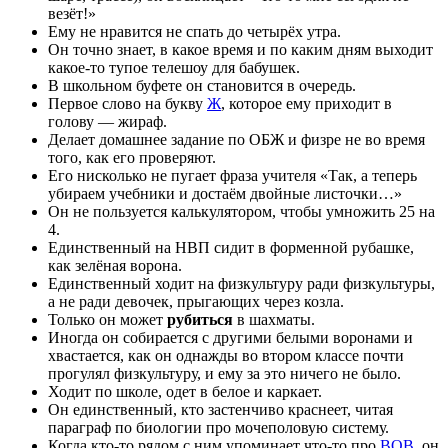
везёт!»
Ему не нравится не спать до четырёх утра.
Он точно знает, в какое время и по каким дням выходит
какое-то тупое телешоу для бабушек.
В школьном буфете он становится в очередь.
Первое слово на букву
Ж
, которое ему приходит в
голову — жираф.
Делает домашнее задание по ОБЖ и физре не во время
того, как его проверяют.
Его нисколько не пугает фраза учителя «Так, а теперь
убираем учебники и достаём двойные листочки…»
Он не пользуется калькулятором, чтобы умножить 25 на
4.
Единственный на НВП сидит в форменной рубашке,
как зелёная ворона.
Единственный ходит на физкультуру ради физкультуры,
а не ради девочек, прыгающих через козла.
Только он может
рубиться
в шахматы.
Иногда он собирается с другими белыми воронами и
хвастается, как он однажды во втором классе почти
прогулял физкультуру, и ему за это ничего не было.
Ходит по школе, одет в белое и каркает.
Он единственный, кто застенчиво краснеет, читая
параграф по биологии про мочеполовую систему.
Когда кто-то рядом с ним упоминает что-то про
ВОВ
, он