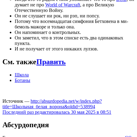
думает не про
World of Warcraft
, а про Великую
Отечественную Войну.
Он не слушает ни рок, ни рэп, ни попсу.
Потому что восемнадцатая симфония Бетховена в ми-
бемоль мажоре и только она.
Он напоминает о контрольных.
Он заметил, что в этом списке есть два одинаковых
пункта.
И не получает от этого никаких лулзов.
См. также
Править
Школа
Ботаны
Источник —
http://absurdopedia.net/w/index.php?
title=Школьная_белая_ворона&oldid=538994
Последний раз редактировалась 30 мая 2025 в 08:51
Абсурдопедия