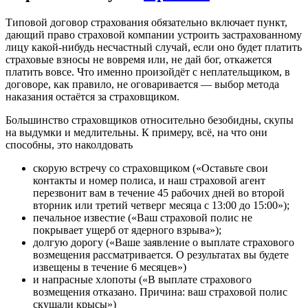
Типовой договор страхования обязательно включает пункт,
дающий право страховой компании устроить застрахованному
лицу какой-нибудь несчастный случай, если оно будет платить
страховые взносы не вовремя или, не дай бог, откажется
платить вовсе. Что именно произойдёт с неплательщиком, в
договоре, как правило, не оговаривается — выбор метода
наказания остаётся за страховщиком.
Большинство страховщиков относительно безобидны, скупы
на выдумки и медлительны. К примеру, всё, на что они
способны, это наколдовать
скорую встречу со страховщиком («Оставьте свои
контакты и номер полиса, и наш страховой агент
перезвонит вам в течение 45 рабочих дней во второй
вторник или третий четверг месяца с 13:00 до 15:00»);
печальное известие («Ваш страховой полис не
покрывает ущерб от ядерного взрыва»);
долгую дорогу («Ваше заявление о выплате страхового
возмещения рассматривается. О результатах вы будете
извещены в течение 6 месяцев»)
и напрасные хлопоты («В выплате страхового
возмещения отказано. Причина: ваш страховой полис
скушали крысы»)