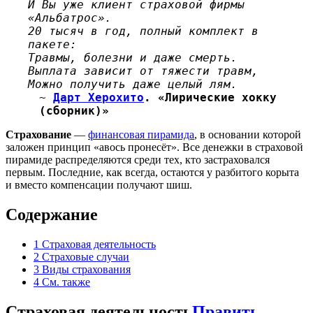
И Вы уже клиент страховой фирмы
«Альбатрос».
20 тысяч в год, полный комплект в
пакете:
Травмы, болезни и даже смерть.
Выплата зависит от тяжести травм,
Можно получить даже целый лям.
~
Дарт Херохито
. «Лирические хокку
(сборник)»
Страхование
—
финансовая пирамида
, в основании которой
заложен принцип «авось пронесёт». Все денежки в страховой
пирамиде распределяются среди тех, кто застраховался
первым. Последние, как всегда, остаются у разбитого корыта
и вместо компенсации получают шиш.
Содержание
1
Страховая деятельность
2
Страховые случаи
3
Виды страхования
4
См. также
Страховая деятельность
Править