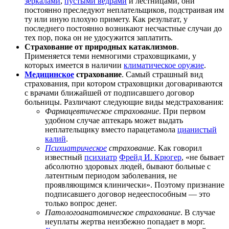
зеркалами
,
пустыми вёдрами
и лестницами, они
постоянно преследуют неплательщиков, подстраивая им
ту или иную плохую примету. Как результат, у
последнего постоянно возникают несчастные случаи до
тех пор, пока он не удосужится заплатить.
Страхование от природных катаклизмов
.
Применяется теми немногими страховщиками, у
которых имеется в наличии
климатическое оружие
.
Медицинское
страхование
. Самый страшный вид
страхования, при котором страховщики договариваются
с врачами ближайшей от подписавшего договор
больницы. Различают следующие виды медстрахования:
Фармацевтическое страхование
. При первом
удобном случае аптекарь может выдать
неплательщику вместо парацетамола
цианистый
калий
.
Психиатрическое
страхование
. Как говорил
известный
психиатр
Фрейд И. Крюгер
, «не бывает
абсолютно здоровых людей, бывают больные с
латентным периодом заболевания, не
проявляющимся клинически». Поэтому признание
подписавшего договор недееспособным — это
только вопрос денег.
Патологоанатомическое страхование
. В случае
неуплаты жертва неизбежно попадает в морг.