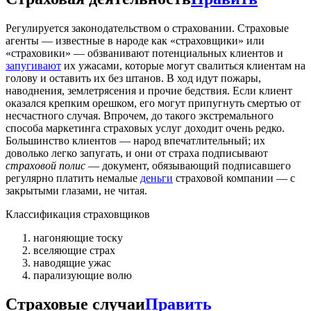
Регулируется законодательством о страховании. Страховые
агенты — известные в народе как «страховщики» или
«страховики» — обзванивают потенциальных клиентов и
запугивают
их ужасами, которые могут свалиться клиентам на
голову и оставить их без штанов. В ход идут пожары,
наводнения, землетрясения и прочие бедствия. Если клиент
оказался крепким орешком, его могут припугнуть смертью от
несчастного случая. Впрочем, до такого экстремального
способа маркетинга страховых услуг доходит очень редко.
Большинство клиентов — народ впечатлительный; их
доволько легко запугать, и они от страха подписывают
страховой полис
— документ
, обязывающий подписавшего
регулярно платить немалые
деньги
страховой компании — с
закрытыми глазами, не читая.
Классификация страховщиков
нагоняющие тоску
вселяющие страх
наводящие ужас
парализующие волю
Страховые случаи
Править