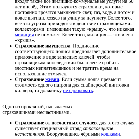
входят также все жилищно-коммунальные услуги на 50
лет вперёд. Этим пользуются страховики, которые
постоянно грозятся выключить свет, газ, воду, а потом и
вовсе выгнать хозяев на улицу за неуплату. Более того,
все эти угрозы приводятся в действие страховщиками-
коллекторами, имеющими такую «крышу», что никакая
милиция
не поможет. Более того, милиция — это и есть
«крыша».
Страхование имущества
. Подписание
соответствующего полиса предполагает дополнительное
приложение в виде запасных ключей, чтобы
страховщикам впоследствии было легче грабить
злостных неплательщиков и не тратить время на
использование отмычек.
Страхование
жизни
. Если сумма долга превысит
стоимость одного патрона для снайперской винтовки
киллера, то должнику
не сдобровать
.
Одно из проклятий, насылаемых
страховщиками-несчастниками.
Страхование от несчастных случаев
. для этого случая
существует специальный отряд
страховщиков-
несчастников
. Вооружившись чёрными
кошками
,