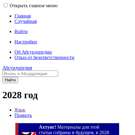
Открыть главное меню
Главная
Случайная
Войти
Настройки
Об Абсурдопедии
Отказ от безответственности
Абсурдопедия
Найти
2028 год
Язык
Править
Ахтунг!
Материалы для этой
статьи собраны в будущем, в 2028