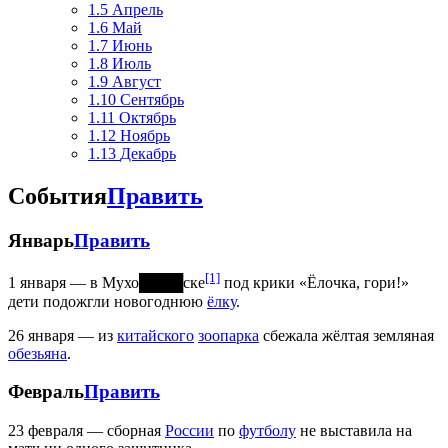
1.5
Апрель
1.6
Май
1.7
Июнь
1.8
Июль
1.9
Август
1.10
Сентябрь
1.11
Октябрь
1.12
Ноябрь
1.13
Декабрь
События
Править
Январь
Править
[1]
1 января — в Мухо████ске
под крики «Ёлочка, гори!»
дети подожгли новогоднюю
ёлку
.
26 января — из
китайского
зоопарка
сбежала жёлтая земляная
обезьяна
.
Февраль
Править
23 февраля — сборная
России
по
футболу
не выставила на