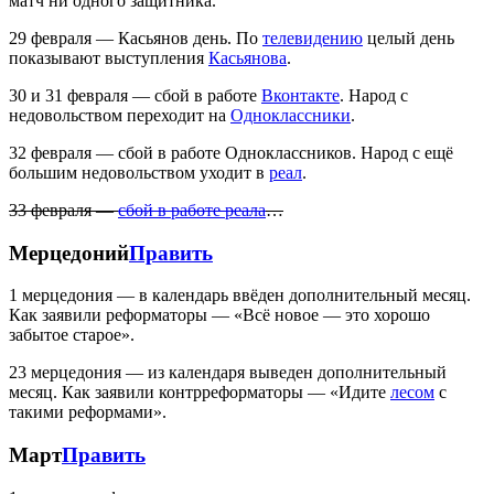
матч ни одного защитника.
29 февраля — Касьянов день. По
телевидению
целый день
показывают выступления
Касьянова
.
30 и 31 февраля — сбой в работе
Вконтакте
. Народ с
недовольством переходит на
Одноклассники
.
32 февраля — сбой в работе Одноклассников. Народ с ещё
большим недовольством уходит в
реал
.
33 февраля —
сбой в работе реала
…
Мерцедоний
Править
1 мерцедония — в календарь ввёден дополнительный месяц.
Как заявили реформаторы — «Всё новое — это хорошо
забытое старое».
23 мерцедония — из календаря выведен дополнительный
месяц. Как заявили контрреформаторы — «Идите
лесом
с
такими реформами».
Март
Править