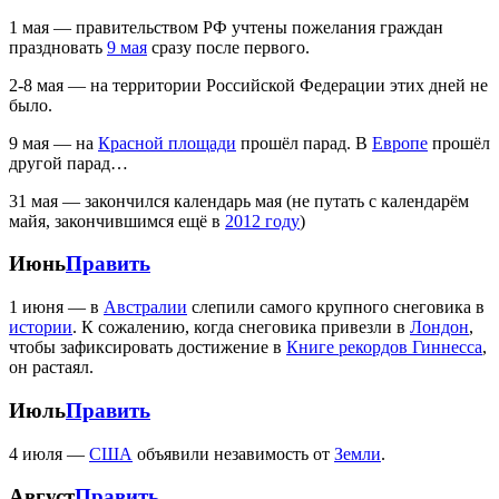
1 мая — правительством РФ учтены пожелания граждан
праздновать
9 мая
сразу после первого.
2-8 мая — на территории Российской Федерации этих дней не
было.
9 мая — на
Красной площади
прошёл парад. В
Европе
прошёл
другой парад…
31 мая — закончился календарь мая (не путать с календарём
майя, закончившимся ещё в
2012 году
)
Июнь
Править
1 июня — в
Австралии
слепили самого крупного снеговика в
истории
. К сожалению, когда снеговика привезли в
Лондон
,
чтобы зафиксировать достижение в
Книге рекордов Гиннесса
,
он растаял.
Июль
Править
4 июля —
США
объявили незавимость от
Земли
.
Август
Править