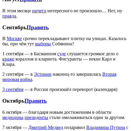
В этом месяце
ничего
интересного не произошло… Нет, ну
правда
.
Сентябрь
Править
В
Москве
срочно перекладывают плитку на улицах. Казалось
бы, при чём тут
выборы
Собянина?
1 сентября — в Басманном
суде
слушается громкое дело о
краже
кораллов и кларнета. Фигуранты — некие Карл и
Клара.
2 сентября — в
Эстонии
наконец-то завершилась
Вторая
мировая война
.
3 сентября
— в России произошёл переворот (календаря)
Октябрь
Править
6 октября — благодаря новым достижениям в области
медицины
президенты
стали омолаживаться один за другим.
7 октября —
Дмитрий Медвед
поздравил
Владимира Путина
с