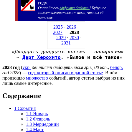
году.
Опасайтесь
эффекта бабочки
! Будущее
может измениться от того, что вы её
читаете.
2025
·
2026
·
2027
—
2028
—
2029
·
2030
·
2031
«Двадцать двадцать восемь — папиросим»
~
Дарт Херохито
. «Былое и всё такое»
2028 год
(
укр.
дві ти́сячі два́дцять ві́сім грн., 00 коп.
,
белор.
гад 2028
) —
год, который описан в данной статье
. В нём
произошло
множество
событий, автор статьи выбрал из них
лишь самые интересные.
Содержание
1
События
1.1
Январь
1.2
Февраль
1.3
Мерцедоний
1.4
Март