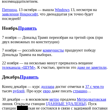
восемнадцатилетием.
Пятница
, 13 октября — вышла
Windows
13, несмотря на
заявления
Некрософт
, что двенадцатая уж точно будет
последней!
Ноябрь
Править
7 ноября — Дональд Трамп переизбран на третий срок (при
двух возможных по конституции)
7 ноября — российские
коммунисты
празднуют победу
Дональда Трампа на выборах.
22 ноября — на несколько минут прервалось вещание
телеканала «ШУМ»
. К счастью, зрители это
даже не заметили
.
Декабрь
Править
Конец декабря — курс
доллара
достиг отметки в
37 с чем-то
тысяч
рублей
. Про курс
евро
даже писать
страшно
…
30 декабря — в московском
метро
продлена
Метродватовская
линия. Открыты станции
[ДАННЫЕ УДАЛЕНЫ]
. Пуск
станции ████ская не состоялся в связи с задержкой поставки