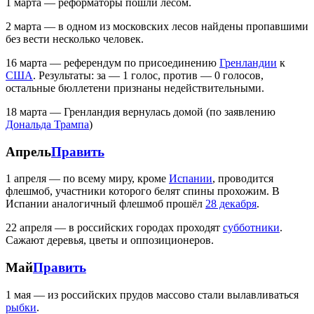
1 марта — реформаторы пошли лесом.
2 марта — в одном из московских лесов найдены пропавшими
без вести несколько человек.
16 марта — референдум по присоединению
Гренландии
к
США
. Результаты: за — 1 голос, против — 0 голосов,
остальные бюллетени признаны недействительными.
18 марта — Гренландия вернулась домой (по заявлению
Дональда Трампа
)
Апрель
Править
1 апреля — по всему миру, кроме
Испании
, проводится
флешмоб, участники которого белят спины прохожим. В
Испании аналогичный флешмоб прошёл
28 декабря
.
22 апреля — в российских городах проходят
субботники
.
Сажают деревья, цветы и оппозиционеров.
Май
Править
1 мая — из российских прудов массово стали вылавливаться
рыбки
.