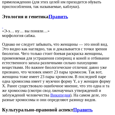
прямохождению (для этих целей им приходится обувать
приспособления, так называемые, каблуки).
Этология и генетика
Править
«Э-э… ну… вы поняли…»
морфология сабжа.
Однако не следует забывать, что женщины — это иной вид.
Это видно как наглядно, так и доказывается с точки зрения
биологии. Чего только стоит боевая раскраска женщины,
применяемая для устрашения соперниц и коней и отбивание
естественного запаха различными сильно пахнущими
веществами. Но важнее биологические отличия: давно уже
признано, что человек имеет 23 пары хромосом. Так вот,
женщина тоже имеет 23 пары хромосом. В последней паре
одна хромосома имеет у мужчин форму Y, а у женщин форму
X. Ранее существовало ошибочное мнение, что это одна и та
же хромосома (смотри свод лженаучных утверждений и
заблуждений человечества
Википедия
). На самом деле, это
разные хромосомы и они определяют разницу видов.
Культурально-правовой аспект
Править