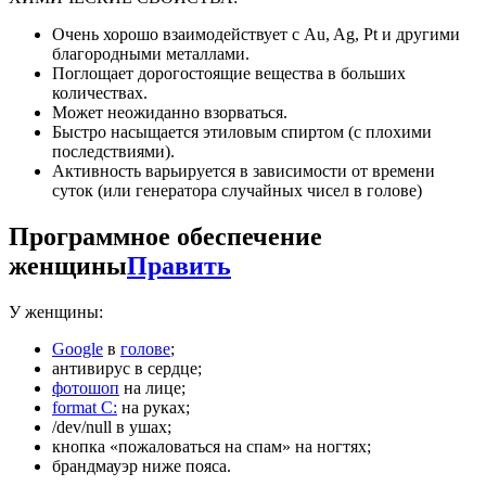
Очень хорошо взаимодействует с Au, Ag, Pt и другими
благородными металлами.
Поглощает дорогостоящие вещества в больших
количествах.
Может неожиданно взорваться.
Быстро насыщается этиловым спиртом (с плохими
последствиями).
Активность варьируется в зависимости от времени
суток (или генератора случайных чисел в голове)
Программное обеспечение
женщины
Править
У женщины:
Google
в
голове
;
антивирус в сердце;
фотошоп
на лице;
format C:
на руках;
/dev/null в ушах;
кнопка «пожаловаться на спам» на ногтях;
брандмауэр ниже пояса.