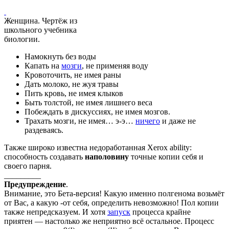
Женщина. Чертёж из
школьного учебника
биологии.
Намокнуть без воды
Капать на
мозги
, не применяя воду
Кровоточить, не имея раны
Дать молоко, не жуя травы
Пить кровь, не имея клыков
Быть толстой, не имея лишнего веса
Побеждать в дискуссиях, не имея мозгов.
Трахать мозги, не имея… э-э…
ничего
и даже не
раздеваясь.
Также широко известна недоработанная Xerox ability:
способность создавать
наполовину
точные копии себя и
своего парня.
_________
Предупреждение
.
Внимание, это Бета-версия! Какую именно полгенома возьмёт
от Вас, а какую -от себя, определить невозможно! Пол копии
также непредсказуем. И хотя
запуск
процесса крайне
приятен — настолько же неприятно всё остальное. Процесс