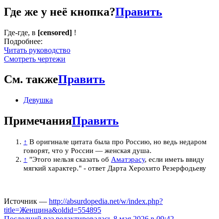
Где же у неё кнопка?
Править
Где-где, в
[censored]
!
Подробнее:
Читать руководство
Смотреть чертежи
См. также
Править
Девушка
Примечания
Править
↑
В оригинале цитата была про Россию, но ведь недаром
говорят, что у России — женская душа.
↑
"Этого нельзя сказать об
Аматэрасу
, если иметь ввиду
мягкий характер." - ответ Дарта Херохито Резерфодьеву
Источник —
http://absurdopedia.net/w/index.php?
title=Женщина&oldid=554895
Последний раз редактировалась 8 мая 2026 в 09:42