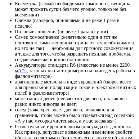
Косметика (самый необходимый компонент, женщина
может прожить сутки без чего угодно, только не без
косметики)
Одежда (гардероб, обновляемый не реже 1 раза в
неделю)
Половые сношения (не реже 1 раза в сутки)
Самец хомосапиенса (желательно один и тот же
постоянно, сами женщины отрицают эту необходимость,
но это не так) — необходим для грязного совокупления,
а также для того, чтобы разрешать нехилые проблемы,
создаваемые женщиной постоянно.
Аккумуляторы стандарта R6 (ёмкостью не менее 2200
мА*ч
, таковых хватает примерно на один день работы в
фаллоимитаторе)
драгоценные металлы в виде украшений (скорее всего
для правильной поляризации токов и электромагнитных
полей в фаллоимитаторе)
много много денег (неизвестно для чего, так как все
равно никто никогда не даёт)
сосед (тоже хрен знает для чего, возможно для
сравнения, чтобы можно было издеваться над соседкой:
«А у нас мусорка чистенькая, а у вас засраная»).
Сознательный иррационализм (для ухода от данности.
Как пример, допускает возможным изменение свойств
объекта, средствами сближения его с другим объектом,