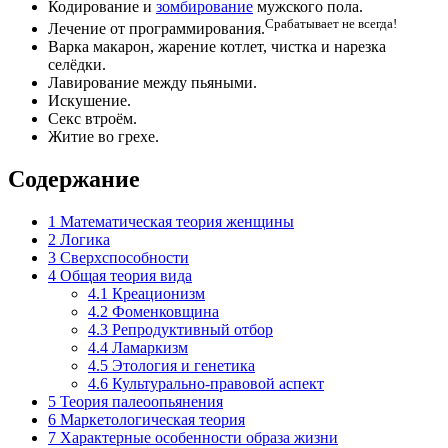
Кодирование и
зомбирование
мужского пола.
Срабатывает не всегда!
Лечение от программирования.
Варка макарон, жарение котлет, чистка и нарезка
селёдки.
Лавирование между пьяными.
Искушение.
Секс втроём.
Житие во грехе.
Содержание
1
Математическая теория женщины
2
Логика
3
Сверхспособности
4
Общая теория вида
4.1
Креационизм
4.2
Фоменковщина
4.3
Репродуктивный отбор
4.4
Ламаркизм
4.5
Этология и генетика
4.6
Культурально-правовой аспект
5
Теория палеоопьянения
6
Маркетологическая теория
7
Характерные особенности образа жизни