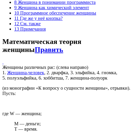
8
Женщина в понимании программиста
9
Женщина как химический элемент
10
Программное обеспечение женщины
11
Где же у неё кнопка?
12
См. также
13
Примечания
Математическая теория
женщины
Править
Женщины различных рас: (слева направо)
1.
Женщина-человек
,
2. дварфка, 3. эльфийка, 4. гномка,
5. полуэльфийка, 6. хоббитша, 7. женщина-полуорк
(из монографии «К вопросу о сущности женщины», отрывки).
Пусть:
где W — женщина;
M — деньги;
T — время.