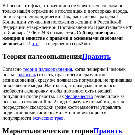
В России тот факт, что женщина не является человеком не
только нашёл отражение в пословицах и поговорках народа,
но и закреплён юридически. Так, часть первая раздела I
Концепции улучшения положения женщин в Российской
Федерации утверждённой Постановлением Правительства РФ
от 8 января 1996 г. N 6 называется
«Соблюдение прав
женщин в единстве с правами и основными свободами
человека»
. И
это
— совершенно серьёзно.
Теория палеоопьянения
Править
Согласно
теории палeоопьянения
, когда пещерный человек
познал
алкоголь
(то есть, практически сразу после
возникновения), сразу же появилась популяция, не принявшая
новое веяние моды. Настолько, что им даже пришлось
изобрести сковородку, чтобы противостоять пьющей
популяции после работы. Так
Человечество
разделилось за
несколько поколений на 2 вида. Сразу же новый вид начал
посредством сковородки (реже кости мамонта) управлять
подвыпившими сапиенсами. Это привело к росту
популярности
всяческих трав
.
Маркетологическая теория
Править