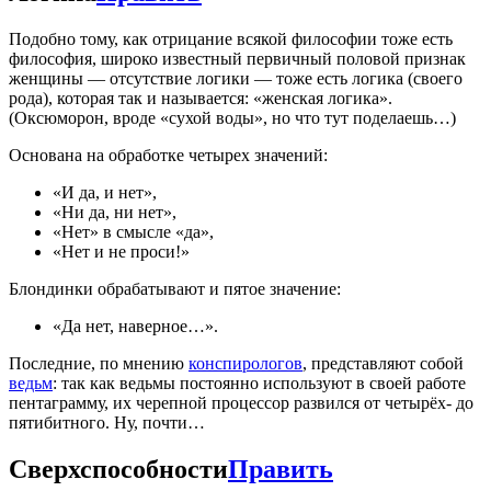
Подобно тому, как отрицание всякой философии тоже есть
философия, широко известный первичный половой признак
женщины — отсутствие логики — тоже есть логика (своего
рода), которая так и называется: «женская логика».
(Оксюморон, вроде «сухой воды», но что тут поделаешь…)
Основана на обработке четырех значений:
«И да, и нет»,
«Ни да, ни нет»,
«Нет» в смысле «да»,
«Нет и не проси!»
Блондинки обрабатывают и пятое значение:
«Да нет, наверное…».
Последние, по мнению
конспирологов
, представляют собой
ведьм
: так как ведьмы постоянно используют в своей работе
пентаграмму, их черепной процессор развился от четырёх- до
пятибитного. Ну, почти…
Сверхспособности
Править