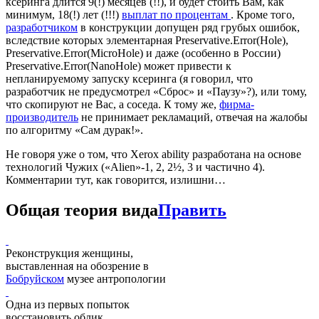
ксеринга длится 9(!) месяцев (!!), и будет стоить Вам, как
минимум, 18(!) лет (!!!)
выплат по процентам
. Кроме того,
разработчиком
в конструкции допущен ряд грубых ошибок,
вследствие которых элементарная Preservative.Error(Hole),
Preservative.Error(MicroHole) и даже (особенно в России)
Preservative.Error(NanoHole) может привести к
непланируемому запуску ксеринга (я говорил, что
разработчик не предусмотрел «Сброс» и «Паузу»?), или тому,
что скопируют не Вас, а соседа. К тому же,
фирма-
производитель
не принимает рекламаций, отвечая на жалобы
по алгоритму «Сам дурак!».
Не говоря уже о том, что Xerox ability разработана на основе
технологий Чужих («Alien»-1, 2, 2½, 3 и частично 4).
Комментарии тут, как говорится, излишни…
Общая теория вида
Править
Реконструкция женщины,
выставленная на обозрение в
Бобруйском
музее антропологии
Одна из первых попыток
восстановить облик