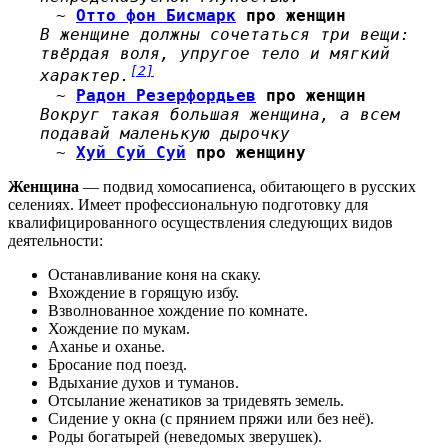
~
Отто фон Бисмарк
про женщин
В женщине должны сочетаться три вещи:
твёрдая воля, упругое тело и мягкий
[2]
характер.
~
Радон Резерфордьев
про женщин
Вокруг такая большая женщина, а всем
подавай маленькую дырочку
~
Хуй Суй Суй
про женщину
Женщина
— подвид хомосапиенса, обитающего в русских
селениях. Имеет профессиональную подготовку для
квалифицированного осуществления следующих видов
деятельности:
Останавливание коня на скаку.
Вхождение в горящую избу.
Взволнованное хождение по комнате.
Хождение по мукам.
Аханье и оханье.
Бросание под поезд.
Вдыхание духов и туманов.
Отсылание женатиков за тридевять земель.
Сидение у окна (с прянием пряжи или без неё).
Роды богатырей (неведомых зверушек).