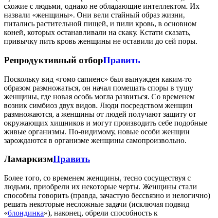
схожие с людьми, однако не обладающие интеллектом. Их
назвали «женщины». Они вели стайный образ жизни,
питались растительной пищей, и пили кровь, в основном
коней, которых останавливали на скаку. Кстати сказать,
привычку пить кровь женщины не оставили до сей поры.
Репродуктивный отбор
Править
Поскольку вид «гомо сапиенс» был вынужден каким-то
образом размножаться, он начал помещать споры в тушу
женщины, где новая особь могла развиться. Со временем
возник симбиоз двух видов. Люди посредством женщин
размножаются, а женщины от людей получают защиту от
окружающих хищников и могут производить себе подобные
живые организмы. По-видимому, новые особи женщин
зарождаются в организме женщины самопроизвольно.
Ламаркизм
Править
Более того, со временем женщины, тесно сосуществуя с
людьми, приобрели их некоторые черты. Женщины стали
способны говорить (правда, зачастую бессвязно и нелогично)
решать некоторые несложные задачи (исключая подвид
«
блондинка
»), наконец, обрели способность к