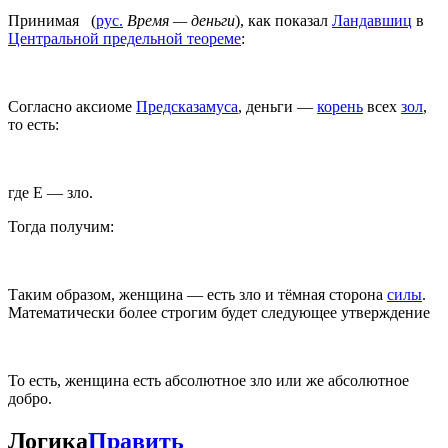
Принимая
(
рус.
Время — деньги
), как показал
Ландавшиц
в
Центральной предельной теореме
:
Согласно аксиоме
Предсказамуса
, деньги —
корень
всех
зол
,
то есть:
где E — зло.
Тогда получим:
Таким образом, женщина — есть зло и тёмная сторона
силы
.
Математически более строгим будет следующее утверждение
То есть, женщина есть абсолютное зло или же абсолютное
добро.
Логика
Править