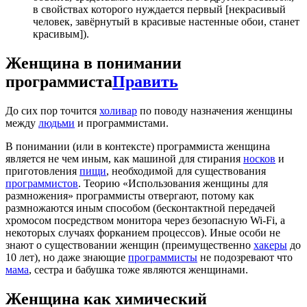
в свойствах которого нуждается первый [некрасивый
человек, завёрнутый в красивые настенные обои, станет
красивым]).
Женщина в понимании
программиста
Править
До сих пор точится
холивар
по поводу назначения женщины
между
людьми
и программистами.
В понимании (или в контексте) программиста женщина
является не чем иным, как машиной для стирания
носков
и
приготовления
пищи
, необходимой для существования
программистов
. Теорию «Использования женщины для
размножения» программисты отвергают, потому как
размножаются иным способом (бесконтактной передачей
хромосом посредством монитора через безопасную Wi-Fi, а
некоторых случаях форканием процессов). Иные особи не
знают о существовании женщин (преимущественно
хакеры
до
10 лет), но даже знающие
программисты
не подозревают что
мама
, сестра и бабушка тоже являются женщинами.
Женщина как химический