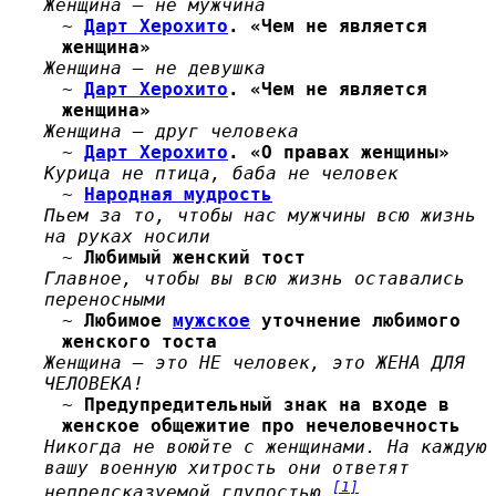
Женщина — не мужчина
~
Дарт Херохито
. «Чем не является
женщина»
Женщина — не девушка
~
Дарт Херохито
. «Чем не является
женщина»
Женщина — друг человека
~
Дарт Херохито
. «О правах женщины»
Курица не птица, баба не человек
~
Народная мудрость
Пьем за то, чтобы нас мужчины всю жизнь
на руках носили
~
Любимый женский тост
Главное, чтобы вы всю жизнь оставались
переносными
~
Любимое
мужское
уточнение любимого
женского тоста
Женщина — это НЕ человек, это ЖЕНА ДЛЯ
ЧЕЛОВЕКА!
~
Предупредительный знак на входе в
женское общежитие про нечеловечность
Никогда не воюйте с женщинами. На каждую
вашу военную хитрость они ответят
[1]
непредсказуемой глупостью.