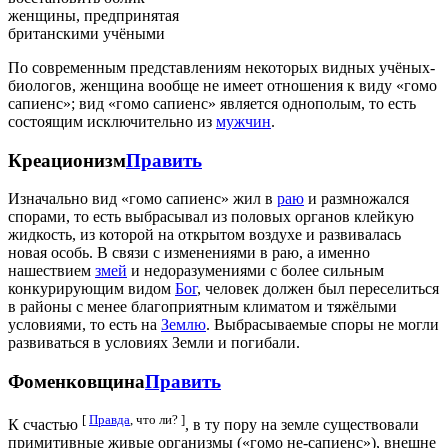
женщины, предпринятая
британскими учёными
По современным представлениям некоторых видных учёных-
биологов, женщина вообще не имеет отношения к виду «гомо
сапиенс»; вид «гомо сапиенс» является однополым, то есть
состоящим исключительно из
мужчин
.
Креационизм
Править
Изначально вид «гомо сапиенс» жил в
раю
и размножался
спорами, то есть выбрасывал из половых органов клейкую
жидкость, из которой на открытом воздухе и развивалась
новая особь. В связи с изменениями в раю, а именно
нашествием
змей
и недоразумениями с более сильным
конкурирующим видом
Бог
, человек должен был переселиться
в районы с менее благоприятным климатом и тяжёлыми
условиями, то есть на
Землю
. Выбрасываемые споры не могли
развиваться в условиях Земли и погибали.
Фоменковщина
Править
[
Правда
, что ли? ]
К счастью
, в ту пору на земле существовали
примитивные живые организмы («гомо не-сапиенс»), внешне