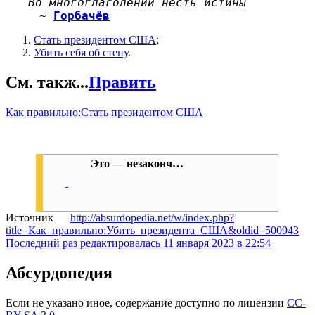
Во многоглаголении несть истины
~
Горбачёв
Стать президентом США
;
Убить себя об стену
.
См. такж...
Править
Как правильно:Стать президентом США
Это — незаконч…
Источник —
http://absurdopedia.net/w/index.php?
title=Как_правильно:Убить_президента_США&oldid=500943
Последний раз редактировалась 11 января 2023 в 22:54
Абсурдопедия
Если не указано иное, содержание доступно по лицензии
CC-