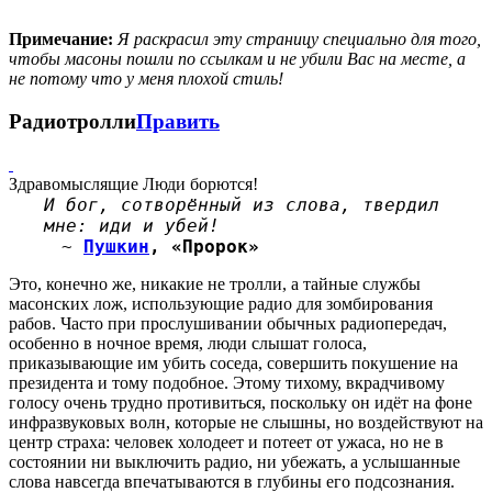
Примечание:
Я раскрасил эту страницу специально для того,
чтобы масоны пошли по ссылкам и не убили Вас на месте, а
не потому что у меня плохой стиль!
Радиотролли
Править
Здравомыслящие Люди борются!
И бог, сотворённый из слова, твердил
мне: иди и убей!
~
Пушкин
, «Пророк»
Это, конечно же, никакие не тролли, а тайные службы
масонских лож, использующие радио для зомбирования
рабов. Часто при прослушивании обычных радиопередач,
особенно в ночное время, люди слышат голоса,
приказывающие им убить соседа, совершить покушение на
президента и тому подобное. Этому тихому, вкрадчивому
голосу очень трудно противиться, поскольку он идёт на фоне
инфразвуковых волн, которые не слышны, но воздействуют на
центр страха: человек холодеет и потеет от ужаса, но не в
состоянии ни выключить радио, ни убежать, а услышанные
слова навсегда впечатываются в глубины его подсознания.