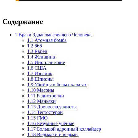
Содержание
1
Враги Здравомыслящего Человека
1.1
Атомная бомба
1.2
666
1.3
Евреи
1.4
Женщина
1.5
Инопланетяне
1.6
США
1.7
Израиль
1.8
Шпионы
1.9
Убийцы в белых халатах
1.10
Масоны
1.11
Радиотролли
1.12
Маньяки
1.13
Дровосексуалисты
1.14
Тестостерон
1.15
ГМО
1.16
Безумные учёные
1.17
Большой адронный коллайдер
1.18
Ведьмаки и ведьмы