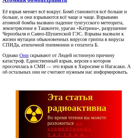
Её взрыв меняет всё вокруг. Бомб становится всё больше и
больше, и они взрываются всё чаще и чаще. Взрывами
атомной бомбы вызвано падение тунгусского метеорита,
землетрясение в Ташкенте, ураган «Катрина», разрушение
Чернобыля и Саяно-Шушенской ГЭС. Взрывы вызвали к
жизни мутации обыкновенных вирусов гриппа в вирусы
СПИДа, атипичной пневмонии и гепатита Б.
Однако
Они
скрывают от Людей истинную причину
катастроф. Единственный взрыв, версия о котором
просочилась в СМИ — это взрыв в Хиросиме и Нагасаки. А
об остальных они не считают нужным нас информировать.
Эта статья
☢
радиоактивна
Во время чтения вы можете
разложиться
на
элементарные
частицы