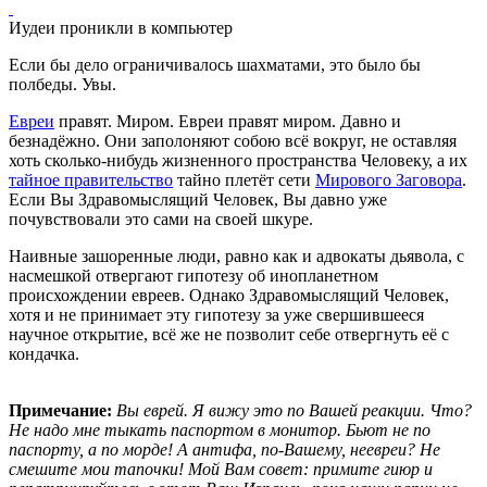
Иудеи проникли в компьютер
Если бы дело ограничивалось шахматами, это было бы
полбеды. Увы.
Евреи
правят. Миром. Евреи правят миром. Давно и
безнадёжно. Они заполоняют собою всё вокруг, не оставляя
хоть сколько-нибудь жизненного пространства Человеку, а их
тайное правительство
тайно плетёт сети
Мирового Заговора
.
Если Вы Здравомыслящий Человек, Вы давно уже
почувствовали это сами на своей шкуре.
Наивные зашоренные люди, равно как и адвокаты дьявола, с
насмешкой отвергают гипотезу об инопланетном
происхождении евреев. Однако Здравомыслящий Человек,
хотя и не принимает эту гипотезу за уже свершившееся
научное открытие, всё же не позволит себе отвергнуть её с
кондачка.
Примечание:
Вы еврей. Я вижу это по Вашей реакции. Что?
Не надо мне тыкать паспортом в монитор. Бьют не по
паспорту, а по морде! А антифа, по-Вашему, неевреи? Не
смешите мои тапочки! Мой Вам совет: примите гиюр и