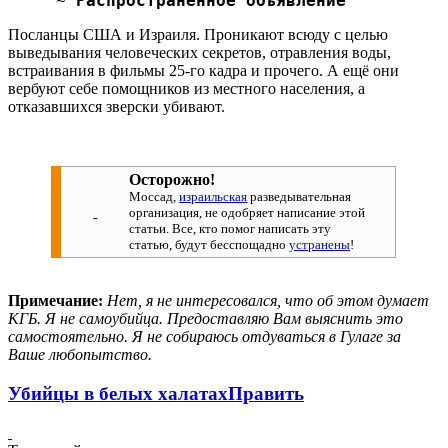
~
Распространённое объявление
Посланцы США и Израиля. Проникают всюду с целью
выведывания человеческих секретов, отравления воды,
встраивания в фильмы 25-го кадра и прочего. А ещё они
вербуют себе помощников из местного населения, а
отказавшихся зверски убивают.
Осторожно!
Моссад,
израильская
разведывательная
организация, не одобряет написание этой
статьи. Все, кто помог написать эту
статью, будут бесспощадно
устранены
!
Примечание:
Нет, я не интересовался, что об этом думает
КГБ. Я не самоубийца. Предоставляю Вам выяснить это
самостоятельно. Я не собираюсь отдуваться в Гулаге за
Ваше любопытство.
Убийцы в белых халатах
Править