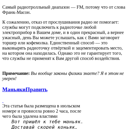
Самый радиотролльный диапазон — FM, потому что от слова
Франк-Масон.
К сожалению, отказ от прослушивания радио не помогает:
службы могут подключить к радиоточке любой
электроприбор в Вашем доме, и в один прекрасный, а вернее
ужасный, день Вы можете услышать, как с Вами заговорит
торшер или кофемолка. Единственный способ — это
выковырять радиоточку отвёрткой и зацементировать место,
на котором она находилась. Однако это не гарантирует того,
что службы не применят к Вам другой способ воздействия.
Примечание:
Вы вообще законы физики знаете? Я в этом не
уверен!
Маньяки
Править
Эта статья была размещена в июльском
номере и провисела ровно 2 часа, после
чего была удалена властями
Вот пришёл к тебе маньяк.
Доставай скорей коньяк,