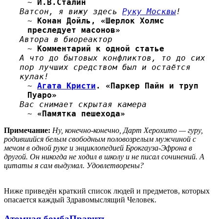
~
И.В.Сталин
Ватсон, я вижу здесь
Руку Москвы
!
~
Конан Дойль, «Шерлок Холмс
преследует масонов»
Автора в биореактор
~
Комментарий к одной статье
А что до бытовых конфликтов, то до сих
пор лучших средством был и остаётся
кулак!
~
Агата Кристи
. «Паркер Пайн и труп
Пуаро»
Вас снимает скрытая камера
~
«Памятка пешехода»
Примечание:
Ну, конечно-конечно, Дарт Херохито — гуру,
родившийся белым свободным половозрелым мужчиной с
мечом в одной руке и энциклопедией Брокгауза-Эфрона в
другой. Он никогда не ходил в школу и не писал сочинений. А
цитаты я сам выдумал. Удовлетворены?
Ниже приведён краткий список людей и предметов, которых
опасается каждый Здравомыслящий Человек.
Атомная бомба
Править