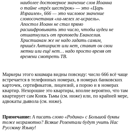
наиболее достоверное значение слов Иоанна
о тайне «трёх шестёрок» — это «Царь
Израилев», 666 — это числовое значение
словосочетания «ха-мелех ле-исраель».
Апостол Иоанн не стал прямо
расшифровывать это число, чтобы иудеи не
отшатнулись от проповеди Евангелия.
Христианам же не надо гадать самим,
пришёл Антихрист или нет, ставит он свои
метки или ещё нет… надо просто время от
времени смотреть ТВ.
Маркеры этого кошмара видны повсюду: число 666 всё чаще
встречается в телефонных номерах, в номерах банковских
карточек, сертификатов, лицензий, а порою и в номерах
квартир. Нехорошие это квартиры, вполне вероятно, что там
квартирует сам Князь Тьмы (см. ниже) или, по крайней мере,
адвокаты дьявола (см. ниже).
Примечание:
А писать слово «Родина» с Большой буквы
тоже неграмотно? Всякие Розентали будут учить Нас
Русскому Языку!