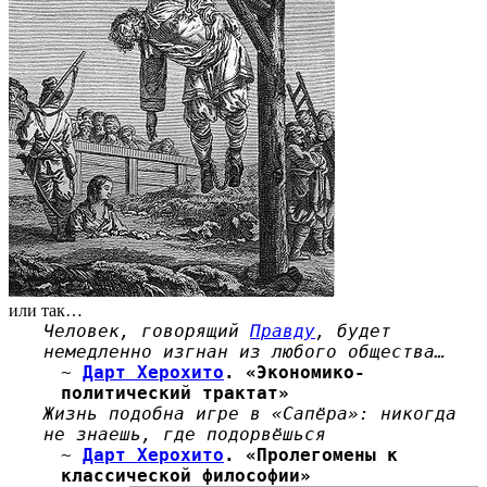
или так…
Человек, говорящий
Правду
, будет
немедленно изгнан из любого общества…
~
Дарт Херохито
. «Экономико-
политический трактат»
Жизнь подобна игре в «Сапёра»: никогда
не знаешь, где подорвёшься
~
Дарт Херохито
. «Пролегомены к
классической философии»