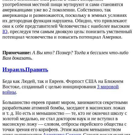
употребления местной пищи мутируют и сами становятся
американцами уже во 2 поколении. Собственно, так
американцы и размножаются, поскольку в земных условиях
их детородная функция нарушена. Обидно, что привлекают
они к себе представителей Человечества с наиболее высоким
IQ
, преследуя тем самым двоякую цель: понизить умственный
потенциал человечества и повысить потенциал Америки.
Примечание:
А Вы кто? Познер? Тогда я бессилен что-либо
Вам доказать.
Израиль
Править
Беда как Людей, так и Евреев. Форпост США на Ближнем
Востоке, созданный с целью инициирования
3 мировой
войны
.
Большинство евреев правят миром, занимаются секретными
разработками атомной бомбы, заседают в масонских ложах
и т. д. Но есть и меньшинство — те, кто не окончил школу с
золотой медалью, не стал доктором наук и не вступил в
масонскую ложу — словом, отбросы еврейского общества с
точки зрения его корифеев. Этим жалким меньшинством
живо интересуется
Агентство Сохнут
. Сохнут показывает им