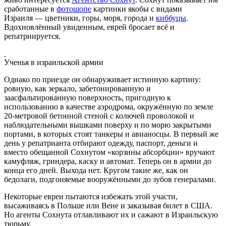
сработанные в
фотошопе
картинки якобы с видами
Израиля — цветники, горы, моря, города и
киббуцы
.
Вдохновлённый увиденным, еврей бросает всё и
репатриируется.
Ученья в израильской армии
Однако по приезде он обнаруживает истинную картину:
ровную, как зеркало, забетонированную и
заасфальтированную поверхность, пригодную к
использованию в качестве аэродрома, окружённую по земле
20-метровой бетонной стеной с колючей проволокой и
наблюдательными вышками поверху и по морю закрытыми
портами, в которых стоят танкеры и авианосцы. В первый же
день у репатрианта отбирают одежду, паспорт, деньги и
вместо обещанной Сохнутом «корзины абсорбции» вручают
камуфляж, гриндера, каску и автомат. Теперь он в армии до
конца его дней. Выхода нет. Кругом такие же, как он
бедолаги, подгоняемые вооружёнными до зубов генералами.
Некоторые евреи пытаются избежать этой участи,
высаживаясь в Польше или Вене и заказывая билет в США.
Но агенты Сохнута отлавливают их и сажают в Израильскую
тюрьму.