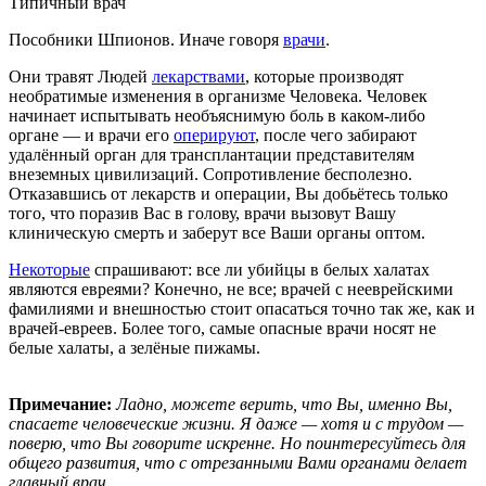
Типичный врач
Пособники Шпионов. Иначе говоря
врачи
.
Они травят Людей
лекарствами
, которые производят
необратимые изменения в организме Человека. Человек
начинает испытывать необъяснимую боль в каком-либо
органе — и врачи его
оперируют
, после чего забирают
удалённый орган для трансплантации представителям
внеземных цивилизаций. Сопротивление бесполезно.
Отказавшись от лекарств и операции, Вы добьётесь только
того, что поразив Вас в голову, врачи вызовут Вашу
клиническую смерть и заберут все Ваши органы оптом.
Некоторые
спрашивают: все ли убийцы в белых халатах
являются евреями? Конечно, не все; врачей с нееврейскими
фамилиями и внешностью стоит опасаться точно так же, как и
врачей-евреев. Более того, самые опасные врачи носят не
белые халаты, а зелёные пижамы.
Примечание:
Ладно, можете верить, что Вы, именно Вы,
спасаете человеческие жизни. Я даже — хотя и с трудом —
поверю, что Вы говорите искренне. Но поинтересуйтесь для
общего развития, что c отрезанными Вами органами делает
главный врач.