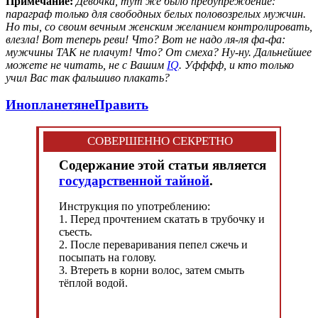
Примечание:
Девочка, тут же было предупреждение:
параграф только для свободных белых половозрелых мужчин.
Но ты, со своим вечным женским желанием контролировать,
влезла! Вот теперь реви! Что? Вот не надо ля-ля фа-фа:
мужчины ТАК не плачут! Что? От смеха? Ну-ну. Дальнейшее
можете не читать, не с Вашим
IQ
. Уфффф, и кто только
учил Вас так фальшиво плакать?
Инопланетяне
Править
СОВЕРШЕННО СЕКРЕТНО
Содержание этой статьи является
государственной тайной
.
Инструкция по употреблению:
1. Перед прочтением скатать в трубочку и
съесть.
2. После переваривания пепел сжечь и
посыпать на голову.
3. Втереть в корни волос, затем смыть
тёплой водой.