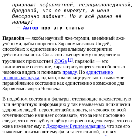
признают неформатной, неэнциклопедичной,
бредовой, что её вырежут, а меня
бессрочно забанят. Но я всё равно её
напишу!
~
Автор
про эту статью
Паранойя
— якобы научный лже-термин, введённый лже-
учёными, дабы опорочить Здравомыслящих Людей,
способных к единственно правильному восприятию
действительности. Согласно лженаучному определению
[1]
трусливых прихвостней
ZOGа
, паранойя — это
клиническое состояние, характеризующееся способностью
человека видеть и понимать
правду
. Но
единственно
правильная наука
, однако, квалифицирует так называемое
паранойяльное состояние как единственно возможное для
Здравомыслящего Человека.
В подобном состоянии фильтры, отсекающие нежелательную
или неприятную информацию у так называемых психически
здоровых людей, перестают действовать, и человек со всей
отчётливостью начинает осознавать, что за ним постоянно
следят, что в его зубную щётку встроена видеокамера, что его
жена изменяет ему с
Джорджем Бушем-младшим
, что все его
знакомые показывают ему фиги за его спиной, что вся