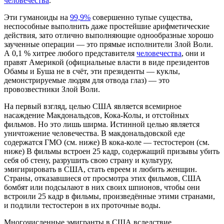
человечества
.
Эти гуманоиды на
99,9%
совершенно тупые существа,
неспособные выполнить даже простейшие арифметические
действия, зато отлично выполняющие однообразные хорошо
заученные операции — это прямые исполнители Злой Воли.
А 0,1 % хитрее любого представителя
человечества
, они и
правят Америкой (официальные власти в виде президентов
Обамы и Буша не в счёт, эти президенты — куклы,
демонстрируемые людям для отвода глаз) — это
провозвестники Злой Воли.
На первый взгляд, целью США является всемирное
насаждение Макдональдсов, Кока-Колы, и отстойных
фильмов. Но это лишь ширма. Истинной целью является
уничтожение человечества. В макдональдовской еде
содержатся ГМО (см. ниже) В кока-коле — тестостерон (см.
ниже) В фильмы встроен 25 кадр, содержащий призывы убить
себя об стену, разрушить свою страну и культуру,
эмигирировать в США, стать евреем и любить женщин.
Страны, отказавшиеся от просмотра этих фильмов, США
бомбят или подсылают в них своих шпионов, чтобы они
встроили 25 кадр в фильмы, произведённые этими странами,
и подлили тестостерон в их проточные воды.
Многочисленные эмигранты в США вследствие