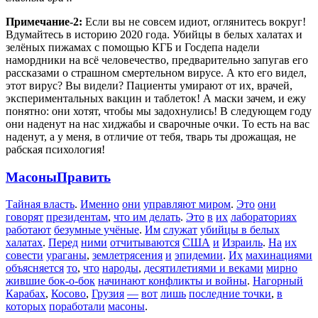
Примечание-2:
Если вы не совсем идиот, оглянитесь вокруг!
Вдумайтесь в историю 2020 года. Убийцы в белых халатах и
зелёных пижамах с помощью КГБ и Госдепа надели
намордники на всё человечество, предварительно запугав его
рассказами о страшном смертельном вирусе. А кто его видел,
этот вирус? Вы видели? Пациенты умирают от их, врачей,
экспериментальных вакцин и таблеток! А маски зачем, и ежу
понятно: они хотят, чтобы мы задохнулись! В следующем году
они наденут на нас хиджабы и сварочные очки. То есть на вас
наденут, а у меня, в отличие от тебя, тварь ты дрожащая, не
рабская психология!
Масоны
Править
Тайная власть
.
Именно
они
управляют миром
.
Это
они
говорят
президентам
,
что им делать
.
Это
в
их
лабораториях
работают
безумные учёные
.
Им
служат
убийцы в белых
халатах
.
Перед
ними
отчитываются
США
и
Израиль
.
На
их
совести
ураганы
,
землетрясения
и
эпидемии
.
Их
махинациями
объясняется
то
,
что
народы
,
десятилетиями и веками
мирно
жившие бок-о-бок
начинают конфликты и войны
.
Нагорный
Карабах
,
Косово
,
Грузия
—
вот
лишь
последние точки
,
в
которых
поработали
масоны
.