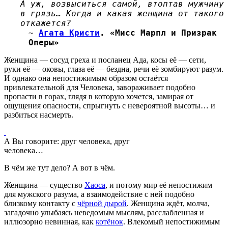
А уж, возвыситься самой, втоптав мужчину
в грязь… Когда и какая женщина от такого
откажется?
~
Агата Кристи
. «Мисс Марпл и Призрак
Оперы»
Женщина — сосуд греха и посланец Ада, косы её — сети,
руки её — оковы, глаза её — бездна, речи её зомбируют разум.
И однако она непостижимым образом остаётся
привлекательной для Человека, завораживает подобно
пропасти в горах, глядя в которую хочется, замирая от
ощущения опасности, спрыгнуть с невероятной высоты… и
разбиться насмерть.
А Вы говорите: друг человека, друг
человека…
В чём же тут дело? А вот в чём.
Женщина — существо
Хаоса
, и потому мир её непостижим
для мужского разума, а взаимодействие с ней подобно
близкому контакту с
чёрной дырой
. Женщина ждёт, молча,
загадочно улыбаясь неведомым мыслям, расслабленная и
иллюзорно невинная, как
котёнок
. Влекомый непостижимым