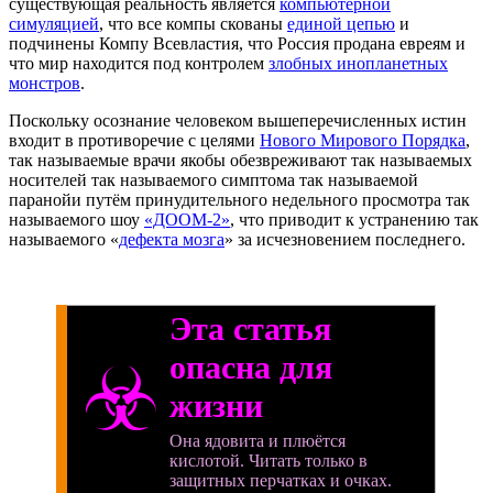
существующая реальность является
компьютерной
симуляцией
, что все компы скованы
единой цепью
и
подчинены Компу Всевластия, что Россия продана евреям и
что мир находится под контролем
злобных инопланетных
монстров
.
Поскольку осознание человеком вышеперечисленных истин
входит в противоречие с целями
Нового Мирового Порядка
,
так называемые врачи якобы обезвреживают так называемых
носителей так называемого симптома так называемой
паранойи путём принудительного недельного просмотра так
называемого шоу
«ДООМ-2»
, что приводит к устранению так
называемого «
дефекта мозга
» за исчезновением последнего.
Эта статья
опасна для
☣
жизни
Она ядовита и плюётся
кислотой. Читать только в
защитных перчатках и очках.