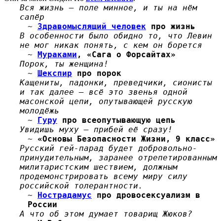
Вся жизнь — поле минное, и ты на нём
сапёр
~
Здравомыслящий человек
про жизнь
В особенности было обидно то, что Левин
не мог никак понять, с кем он борется
~
Мураками
, «Сага о Форсайтах»
Порок, ты женщина!
~
Шекспир
про порок
Кащениты, падонки, преведчики, сионисты
и так далее — всё это звенья одной
масонской цепи, опутывающей русскую
молодёжь
~
Гуру
про всеопутывающую цепь
Увидишь муху — прибей её сразу!
~
«Основы Безопасности Жизни, 9 класс»
Русский гей-парад будет добровольно-
принудительным, заранее отрепетированным
милитаристским шествием, должным
продемонстрировать всему миру силу
российской толерантности.
~
Нострадамус
про дровосексуализм в
России
А что об этом думает товарищ Жюков?