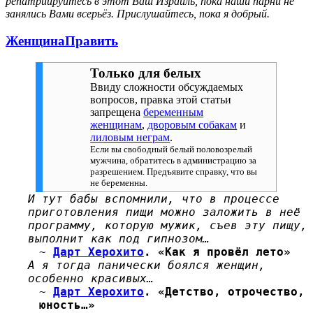
репатриируйтесь в этот Ваш Израиль, пока наши парни не
занялись Вами всерьёз. Прислушайтесь, пока я добрый.
Женщина
Править
Только для белых
Ввиду сложности обсуждаемых
вопросов, правка этой статьи
запрещена
беременным
женщинам
,
дворовым собакам
и
лиловым неграм
.
Если вы свободный белый половозрелый
мужчина, обратитесь в администрацию за
разрешением. Предъявите справку, что вы
не беременны.
И тут бабы вспомнили, что в процессе
приготовления пищи можно заложить в неё
программу, которую мужик, съев эту пищу,
выполнит как под гипнозом…
~
Дарт Херохито
. «Как я провёл лето»
А я тогда панически боялся женщин,
особенно красивых…
~
Дарт Херохито
. «Детство, отрочество,
юность…»