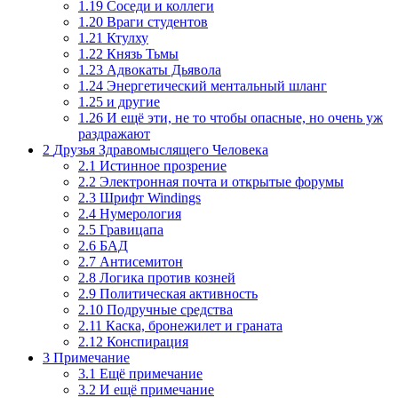
1.19
Соседи и коллеги
1.20
Враги студентов
1.21
Ктулху
1.22
Князь Тьмы
1.23
Адвокаты Дьявола
1.24
Энергетический ментальный шланг
1.25
и другие
1.26
И ещё эти, не то чтобы опасные, но очень уж
раздражают
2
Друзья Здравомыслящего Человека
2.1
Истинное прозрение
2.2
Электронная почта и открытые форумы
2.3
Шрифт Windings
2.4
Нумерология
2.5
Гравицапа
2.6
БАД
2.7
Антисемитон
2.8
Логика против козней
2.9
Политическая активность
2.10
Подручные средства
2.11
Каска, бронежилет и граната
2.12
Конспирация
3
Примечание
3.1
Ещё примечание
3.2
И ещё примечание