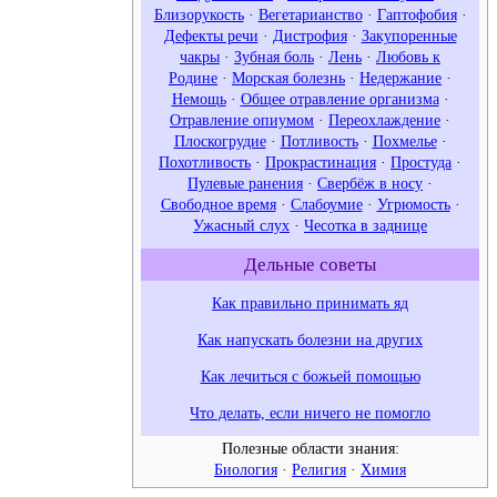
Близорукость
·
Вегетарианство
·
Гаптофобия
·
Дефекты речи
·
Дистрофия
·
Закупоренные
чакры
·
Зубная боль
·
Лень
·
Любовь к
Родине
·
Морская болезнь
·
Недержание
·
Немощь
·
Общее отравление организма
·
Отравление опиумом
·
Переохлаждение
·
Плоскогрудие
·
Потливость
·
Похмелье
·
Похотливость
·
Прокрастинация
·
Простуда
·
Пулевые ранения
·
Свербёж в носу
·
Свободное время
·
Слабоумие
·
Угрюмость
·
Ужасный слух
·
Чесотка в заднице
Дельные советы
Как правильно принимать яд
Как напускать болезни на других
Как лечиться с божьей помощью
Что делать, если ничего не помогло
Полезные области знания:
Биология
·
Религия
·
Химия