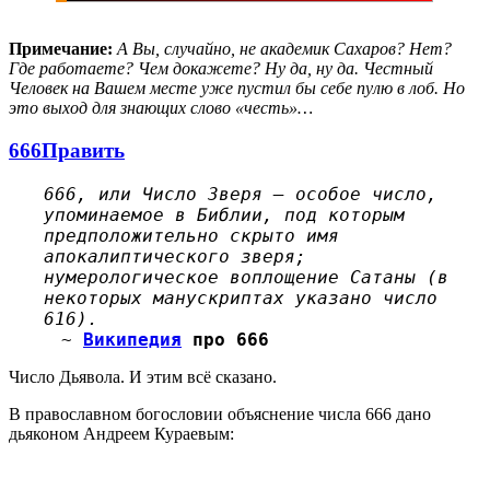
Примечание:
А Вы, случайно, не академик Сахаров? Нет?
Где работаете? Чем докажете? Ну да, ну да. Честный
Человек на Вашем месте уже пустил бы себе пулю в лоб. Но
это выход для знающих слово «честь»…
666
Править
666, или Число Зверя — особое число,
упоминаемое в Библии, под которым
предположительно скрыто имя
апокалиптического зверя;
нумерологическое воплощение Сатаны (в
некоторых манускриптах указано число
616).
~
Википедия
про 666
Число Дьявола. И этим всё сказано.
В православном богословии объяснение числа 666 дано
дьяконом Андреем Кураевым: