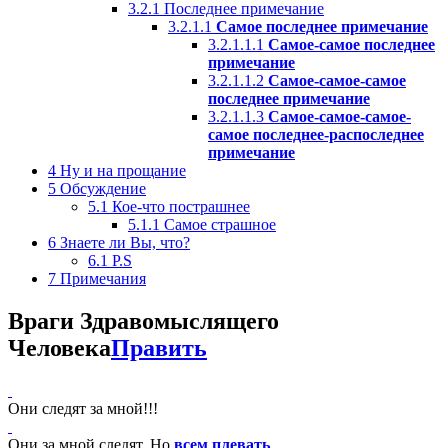
3.2.1
Последнее примечание
3.2.1.1
Самое последнее примечание
3.2.1.1.1
Самое-самое последнее
примечание
3.2.1.1.2
Самое-самое-самое
последнее примечание
3.2.1.1.3
Самое-самое-самое-
самое последнее-распоследнее
примечание
4
Ну и на прощание
5
Обсуждение
5.1
Кое-что пострашнее
5.1.1
Самое страшное
6
Знаете ли Вы, что?
6.1
P.S
7
Примечания
Враги Здравомыслящего
Человека
Править
Они следят за мной!!!
Они за мной следят. Но
всем плевать
.