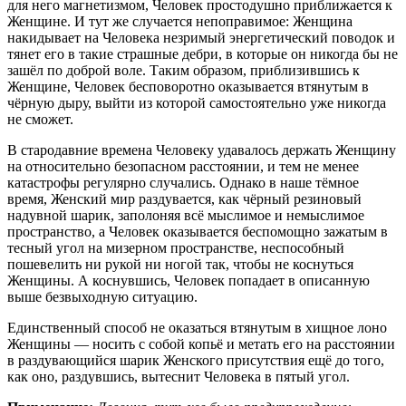
для него магнетизмом, Человек простодушно приближается к
Женщине. И тут же случается непоправимое: Женщина
накидывает на Человека незримый энергетический поводок и
тянет его в такие страшные дебри, в которые он никогда бы не
зашёл по доброй воле. Таким образом, приблизившись к
Женщине, Человек бесповоротно оказывается втянутым в
чёрную дыру, выйти из которой самостоятельно уже никогда
не сможет.
В стародавние времена Человеку удавалось держать Женщину
на относительно безопасном расстоянии, и тем не менее
катастрофы регулярно случались. Однако в наше тёмное
время, Женский мир раздувается, как чёрный резиновый
надувной шарик, заполоняя всё мыслимое и немыслимое
пространство, а Человек оказывается беспомощно зажатым в
тесный угол на мизерном пространстве, неспособный
пошевелить ни рукой ни ногой так, чтобы не коснуться
Женщины. А коснувшись, Человек попадает в описанную
выше безвыходную ситуацию.
Единственный способ не оказаться втянутым в хищное лоно
Женщины — носить с собой копьё и метать его на расстоянии
в раздувающийся шарик Женского присутствия ещё до того,
как оно, раздувшись, вытеснит Человека в пятый угол.