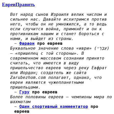
Евреи
Править
Вот народ сынов Израиля велик числом и
сильнее нас. Давайте исхитримся против
него, чтобы он не умножился, а то ведь
если случится война, примкнёт и он к
противникам нашим и станет бороться с
нами, и выйдет из страны.
~
Фараон
про евреев
Буквальное значение слова «иври» (עִבְרִי)
— «пришелец с той стороны». В
современном массовом сознании принято
считать, что имеется в виду
пришельчество евреев через реку Евфрат
или Иордан; создатель же сайта
Zarubezhom.com полагает, однако, что
евреи являются чужепланетными
пришельцами.
~
Гуру
про евреев
Более половины евреев – чемпионы мира по
шахматам
~
Один спортивный комментатор
про
евреев