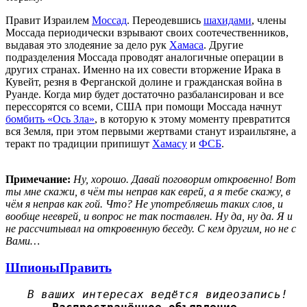
Правит Израилем
Моссад
. Переодевшись
шахидами
, члены
Моссада периодически взрывают своих соотечественников,
выдавая это злодеяние за дело рук
Хамаса
. Другие
подразделения Моссада проводят аналогичные операции в
других странах. Именно на их совести вторжение Ирака в
Кувейт, резня в Ферганской долине и гражданская война в
Руанде. Когда мир будет достаточно разбалансирован и все
перессорятся со всеми, США при помощи Моссада начнут
бомбить «Ось Зла»
, в которую к этому моменту превратится
вся Земля, при этом первыми жертвами станут израильтяне, а
теракт по традиции припишут
Хамасу
и
ФСБ
.
Примечание:
Ну, хорошо. Давай поговорим откровенно! Вот
ты мне скажи, в чём ты неправ как еврей, а я тебе скажу, в
чём я неправ как гой. Что? Не употребляешь таких слов, и
вообще нееврей, и вопрос не так поставлен. Ну да, ну да. Я и
не рассчитывал на откровенную беседу. С кем другим, но не с
Вами…
Шпионы
Править
В ваших интересах ведётся видеозапись!