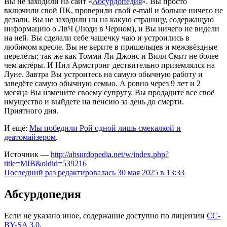
Вы не заходили на сайт «
Абсурдопедия
». Вы просто
включили свой ПК, проверили свой e-mail и больше ничего не
делали. Вы не заходили ни на какую страницу, содержащую
информацию о ЛвЧ (Люди в Черном), и Вы ничего не видели
на ней. Вы сделали себе чашечку чаю и устроились в
любимом кресле. Вы не верите в пришельцев и межзвёздные
перелёты; так же как Томми Ли Джонс и Вилл Смит не более
чем актёры. И Нил Армстронг дествительно приземлялся на
Луне. Завтра Вы устроитесь на самую обычную работу и
заведёте самую обычную семью. А ровно через 9 лет и 2
месяца Вы измените своему супругу. Вы продадите все своё
имущество и выйдете на пенсию за день до смерти.
Приятного дня.
И ещё:
Мы победили Рой одной лишь смекалкой и
деатомайзером
.
Источник —
http://absurdopedia.net/w/index.php?
title=MIB&oldid=539216
Последний раз редактировалась 30 мая 2025 в 13:33
Абсурдопедия
Если не указано иное, содержание доступно по лицензии
CC-
BY-SA 3.0
.