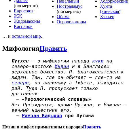
Даллес
Навальный
Ходорковский
(посмертно)
Нострадамус
Хунта
Евросоюз
(посмертно)
(киевская)
ЖЖ
Обама
Хэккер
Жидомасоны
Огрочелопоры
Каспаров
… и
остальной мир
.
Мифология
Править
Путхен
— в мифологии народа
куки
на
северо-востоке
Индии
и в Бангладеш
верховное божество. П. благожелателен к
людям. Там, где он обитает — где-то на
севере
, по видимому в Тибете, находится
рай. Туда П. пропускает только
достойных.
~
«Мифологический словарь»
Нет Президента, кроме Путина, и Рамзан —
вечный наместник его.
~
Рамзан Кадыров
про Путина
Путин в мифах примитивных народов
Править