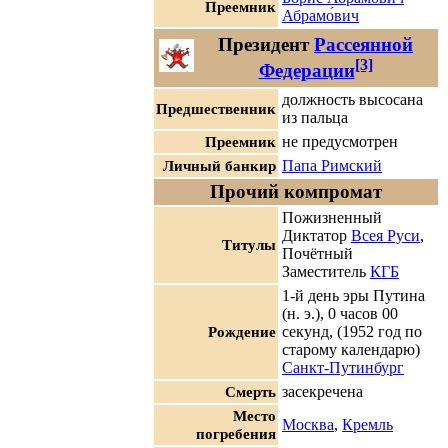
Преемник
Абрамо́вич
Президент
Рассеянной
[3]
Федерации
должность высосана
Предшественник
из пальца
Преемник
не предусмотрен
Личный банкир
Папа Римский
Прочий компромат
Пожизненный
Диктатор
Всея Руси
,
Титулы
Почётный
Заместитель
КГБ
1-й день эры Путина
(н. э.), 0 часов 00
Рождение
секунд, (1952 год по
старому календарю)
Санкт-Путинбург
Смерть
засекречена
Место
Москва
,
Кремль
погребения