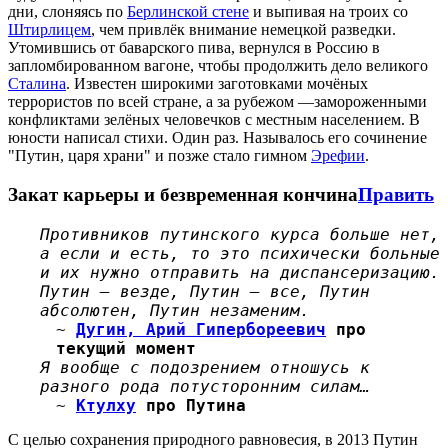
дни, слоняясь по
Берлинской стене
и выпивая на троих со
Штирлицем
, чем привлёк внимание немецкой разведки.
Утомившись от баварского пива, вернулся в Россию в
запломбированном вагоне, чтобы продолжить дело великого
Сталина
. Известен широкими заготовками мочёных
террористов по всей стране, а за рубежом —замороженными
конфликтами зелёных человечков с местным населением. В
юности написал стихи. Один раз. Называлось его сочинение
"Путин, царя храни" и позже стало гимном
Эрефии
.
Закат карьеры и безвременная кончина
Править
Противников путинского курса больше нет,
а если и есть, то это психически больные
и их нужно отправить на диспансеризацию.
Путин — везде, Путин — все, Путин
абсолютен, Путин незаменим.
~
Дугин, Арий Гипербореевич
про
текущий момент
Я вообще с подозрением отношусь к
разного рода потусторонним силам…
~
Ктулху
про Путина
С целью сохранения природного равновесия, в 2013 Путин