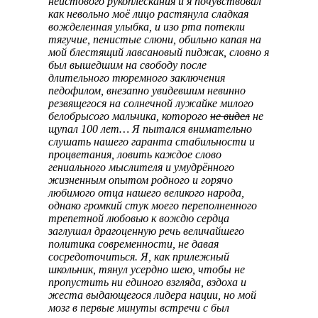
неистового рукоплескания и я почувствовал
как невольно моё лицо растянула сладкая
вожделенная улыбка, и изо рта потекли
тягучие, пенистые слюни, обильно капая на
мой блестящий лавсановый пиджак, словно я
был вышедшим на свободу после
длительного тюремного заключения
педофилом, внезапно увидевшим невинно
резвящегося на солнечной лужайке милого
белобрысого мальчика, которого
не видел
не
щупал 100 лет… Я пытался внимательно
слушать нашего гаранта стабильности и
процветания, ловить каждое слово
гениального мыслителя и умудрённого
жизненным опытом родного и горячо
любимого отца нашего великого народа,
однако громкий стук моего переполненного
трепетной любовью к вождю сердца
заглушал драгоценную речь величайшего
политика современности, не давая
сосредоточиться. Я, как прилежный
школьник, тянул усердно шею, чтобы не
пропустить ни единого взгляда, вздоха и
жеста выдающегося лидера нации, но мой
мозг в первые минуты встречи с был