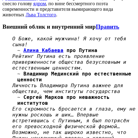
снесло голову
ядром
, по вине бессмертного поэта
современности и представителя вымирающего вида
животных
Льва Толстого
.
Внешний облик и внутренний мир
Править
О Боже, какой мужчина! Я хочу от тебя
сына!
~
Алина Кабаева
про Путина
Рейтинг Путина есть проявление
приверженности общества безусловным и
естественным ценностям.
~
Владимир Мединский про естественные
ценности
Личность Владимира Путина важнее для
общества, чем институты государства
~
Сергей Марков про неважность
институтов
Его скромность бросается в глаза, ему не
нужны роскошь и шик… Впервые
встретившись с Путиным, я был потрясён
его превосходной физической формой…
Возможно, не так широко известно, что