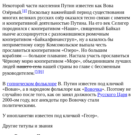
Некоторой части населения Путин известен как Вова
[4]
Озёрный.
Поскольку важнейший период существования
многих великих русских озёр оказался тесно связан с именем
и кооперативной деятельностью Путина. На его век Селигер
породнился с кооперативом «Наши», священный Байкал
нынче ассоциируется с разложившимся рюмочным
кооперативом «Байкалфинансгруп», ну а казалось бы
неприметному озеру Комсомольское выпала честь
прославиться кооперативом «Озеро». Но большим
кораблям — большое плавание. Настала участь прославиться
Чёрному морю кооперативом «Море», объединившем лучших
людей
нашего села
нашей страны во главе с бессменным
[5]
[6]
руководителем.
В
гопническом фольклоре
В. Путин известен под кличкой
«Вован», а в народном фольклоре как «
Вовочка
». Поэтому не
случайно после того, как он занял должность
Русского Царя
в
2000-ом году, все анекдоты про Вовочку стали
политическими.
У инопланетян известен под кличкой «Гесер».
Другие титулы и звания