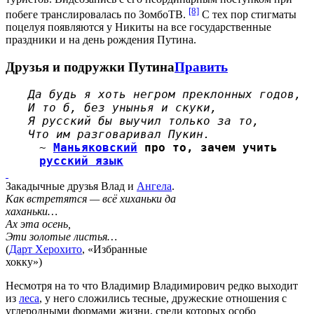
[8]
побеге транслировалась по ЗомбоТВ.
С тех пор стигматы
поцелуя появляются у Никиты на все государственные
праздники и на день рождения Путина.
Друзья и подружки Путина
Править
Да будь я хоть негром преклонных годов,
И то б, без унынья и скуки,
Я русский бы выучил только за то,
Что им разговаривал Пукин.
~
Маньяковский
про то, зачем учить
русский язык
Закадычные друзья Влад и
Ангела
.
Как встретятся — всё хиханьки да
хаханьки…
Ах эта осень,
Эти золотые листья…
(
Дарт Херохито
, «Избранные
хокку»)
Несмотря на то что Владимир Владимирович редко выходит
из
леса
, у него сложились тесные, дружеские отношения с
углеродными формами жизни, среди которых особо