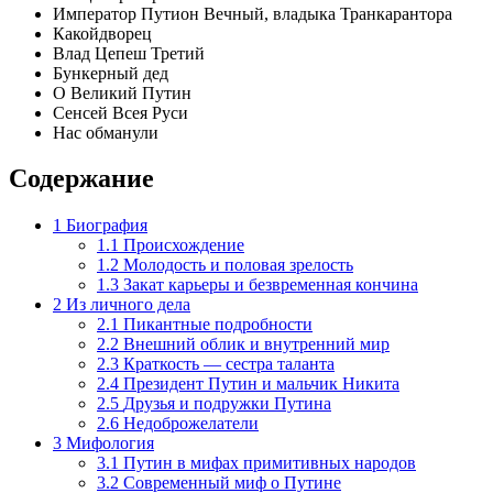
Император Путион Вечный, владыка Транкарантора
Какойдворец
Влад Цепеш Третий
Бункерный дед
О Великий Путин
Сенсей Всея Руси
Нас обманули
Содержание
1
Биография
1.1
Происхождение
1.2
Молодость и половая зрелость
1.3
Закат карьеры и безвременная кончина
2
Из личного дела
2.1
Пикантные подробности
2.2
Внешний облик и внутренний мир
2.3
Краткость — сестра таланта
2.4
Президент Путин и мальчик Никита
2.5
Друзья и подружки Путина
2.6
Недоброжелатели
3
Мифология
3.1
Путин в мифах примитивных народов
3.2
Современный миф о Путине