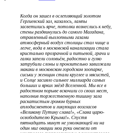
Когда он зашел в ослепляющий золотом
Гергиевский зал, казалось, лампы
засветились ярче, потолки вознеслись к небу,
стены раздвинулись до самого Магадана,
отравленный выхлопными газами
атмосферный воздух столицы стал чище и
легче, вода в московской канализации стала
кристально прозрачной и питьевой, грачи и
галки запели соловьём, радостно и гулко
затрубили слоны и пронзительно завизжали
макаки в московском городском зоопарке,
сиськи у женщин стали круглее и мясистей,
и Солце засияло сильнее миллиарда самых
больших и ярких звёзд Вселенной. Мы все в
радостном порыве вскочили со своих мест,
наполнив торжественную тишину зала
раскатистым громом бурных
аплодисментов и ликующих возгласов
«Великому Путину слава!», «Слава царю-
освободителю Крыма!». Спустя
пятнадцать минут не умолкающей ни на
один миг овации мои руки онемели от