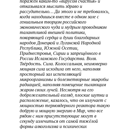
поражен каким-то «вирусом счастья» и
отказывался мыслить здраво и
рассудительно… Да этого и не требовалось,
когда находишься вместе в одном зале с
гениальным творцом российского
экономического чуда и мудрым проводником
талантливой внешней политики,
покоряющей сердца и души благодарных
народов Донецкой и Луганской Народной
Республики, Южной Осетии,
Приднестровья, Сирии и запрещённого в
России Исламского Государства. Воля.
Твёрдость. Сила. Колоссальная, неимоверно
мощная сила исходила от него, наполняя
просторный зал испепеляющей
микроорганизмы и болезнетворные микробы
радиацией, наполняя помещение пылающим
жаром своих лучей. Несмотря на его
доброжелательный взгляд, плоские шутки и
расположение, казалось, что он излучает с
мощностью термоядерного реактора такую
добрую и мощную энергию в Мир, что все
рядом с ним присутствующие могут в
секунду излечиться от самой тяжёлой
формы алкоголизма и психических