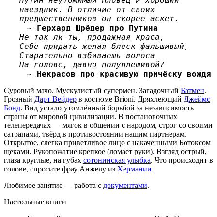
Путин неутомимый пловец и хороший
наездник. В отличие от своих
предшественников он скорее аскет.
~
Герхард Шрёдер про Путина
Не так ли ты, продажная краса,
Себе придать желая блеск фальшивый,
Старательно взбиваешь волоса
На голове, давно полуплешивой?
~
Некрасов про красивую причёску вождя
Суровый мачо. Мускулистый супермен. Загадочный
Батмен
.
Грозный
Дарт Вейдер
в костюме Brioni. Дряхлеющий
Джеймс
Бонд
. Вид устало-утомлённый борьбой за независимость
страны от мировой цивилизации. В постановочных
телепередачах — мягок в общении с народом, строг со своими
сатрапами, твёрд в противостоянии нашим партнерам.
Открытое, слегка приветливое лицо с накаченными Ботоксом
щеками. Рукопожатие крепкое (ломает руки). Взгляд острый,
глаза круглые, на губах
сотонинская улыбка
. Что происходит в
голове, спросите фрау Анжелу из
Хермании
.
Любимое занятие — работа с
документами
.
Настольные книги