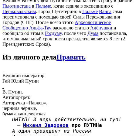
Великом Всемогущем Путине» и закопала её в гробу в районе
Пьютинстана
в
Пальме
, когда ездила в экспедицию с
Пержовальским
. Город Щететерино в
Пальме
Ванга
сама
переименовала с помощью своей Силы Пережовывания
Городов (СПГ). После всего этого
Археологическое
Сообщество Альфа-Тау
раскопало статью
Алёнушки
и
сообщило об этом в
Госдуму
, после чего
Дума
постановила,
что максимальный срок поста президента является 8 лет (2
Президентских Срока).
Из личного дела
Править
Великий император
Гай Юлий Путин
В. Путин.
Автопортрет.
Авторучка «Паркер»,
чернила чёрные,
бумага канцелярская
НИТУП! И ведь действительно, ни туп!
~
Михаил Задорнов
про ПУТИНа
А один президент из России