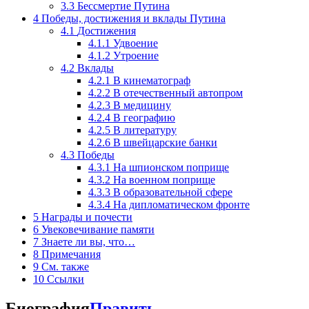
3.3
Бессмертие Путина
4
Победы, достижения и вклады Путина
4.1
Достижения
4.1.1
Удвоение
4.1.2
Утроение
4.2
Вклады
4.2.1
В кинематограф
4.2.2
В отечественный автопром
4.2.3
В медицину
4.2.4
В географию
4.2.5
В литературу
4.2.6
В швейцарские банки
4.3
Победы
4.3.1
На шпионском поприще
4.3.2
На военном поприще
4.3.3
В образовательной сфере
4.3.4
На дипломатическом фронте
5
Награды и почести
6
Увековечивание памяти
7
Знаете ли вы, что…
8
Примечания
9
См. также
10
Ссылки
Биография
Править