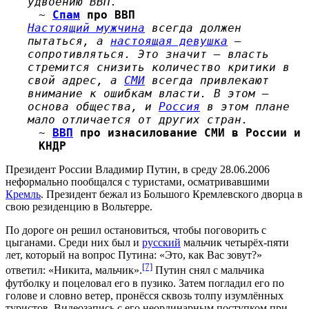
удвоению ВВП.
~
Спам
про ВВП
Настоящий мужчина
всегда должен
пытаться, а
настоящая девушка
—
сопротивляться. Это значит — власть
стремится снизить количество критики в
свой адрес, а
СМИ
всегда привлекают
внимание к ошибкам власти. В этом —
основа общества, и
Россия
в этом плане
мало отличается от других стран.
~
ВВП
про изнасилование СМИ в России и
КНДР
Президент России Владимир Путин, в среду 28.06.2006
неформально пообщался с туристами, осматривавшими
Кремль
. Президент бежал из Большого Кремлевского дворца в
свою резиденцию в Вольтерре.
По дороге он решил остановиться, чтобы поговорить с
цыганами. Среди них был и
русский
мальчик четырёх-пяти
лет, который на вопрос Путина: «Это, как Вас зовут?»
[7]
ответил: «Никита, мальчик».
Путин снял с мальчика
футболку и поцеловал его в пузико. Затем погладил его по
голове и словно ветер, пронёсся сквозь толпу изумлённых
туристов. Видеозапись с его неординарным поступком при