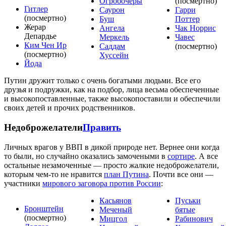
Огробочеры
(посмертно)
Гитлер
Саурон
Гарри
(посмертно)
Буш
Поттер
Жерар
Ангела
Чак Норрис
Депардье
Меркель
Чавес
Ким Чен Ир
Саддам
(посмертно)
(посмертно)
Хуссейн
Йода
Путин дружит только с очень богатыми людьми. Все его
друзья и подружки, как на подбор, лица весьма обеспеченные
и высокопоставленные, также высокопоставили и обеспечили
своих детей и прочих родственников.
Недоброжелатели
Править
Личных врагов у ВВП в дикой природе нет. Вернее они когда
то были, но случайно оказались замочеными в
сортире
. А все
остальные незамоченные — просто жалкие недоброжелатели,
которым чем-то не нравится
план Путина
. Почти все они —
участники
мирового заговора против России
:
Касьянов
Пуськи
Бронштейн
Меченый
бятые
(посмертно)
Мицгол
Рабинович