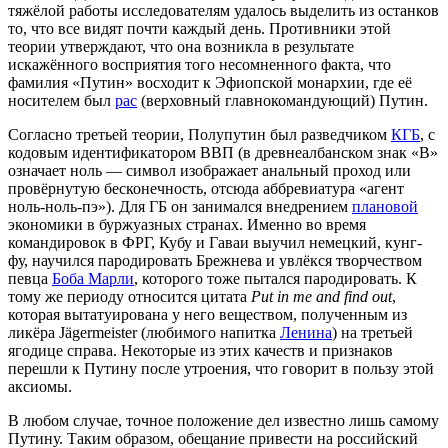
тяжёлой работы исследователям удалось выделить из останков
то, что все видят почти каждый день. Противники этой
теории утверждают, что она возникла в результате
искажённого восприятия того несомненного факта, что
фамилия «Путин» восходит к Эфиопской монархии, где её
носителем был
рас
(верховный главнокомандующий) Путин.
Согласно третьей теории, Полупутин был разведчиком
КГБ
, с
кодовым идентификатором ВВП (в древнеалбанском знак «В»
означает ноль — символ изображает анальный проход или
провёрнутую бесконечность, отсюда аббревиатура «агент
ноль-ноль-пэ»). Для ГБ он занимался внедрением
плановой
экономики в буржуазных странах. Именно во время
командировок в ФРГ, Кубу и Гаваи выучил немецкий, кунг-
фу, научился пародировать Брежнева и увлёкся творчеством
певца
Боба Марли
, которого тоже пытался пародировать. К
тому же периоду относится цитата
Put in me and find out
,
которая вытатуирована у него веществом, полученным из
ликёра Jägermeister (любимого напитка
Ленина
) на третьей
ягодице справа. Некоторые из этих качеств и признаков
перешли к Путину после утроения, что говорит в пользу этой
аксиомы.
В любом случае, точное положение дел известно лишь самому
Путину. Таким образом, обещание привести на российский