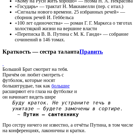
«Кому на Руси жить хорошо» — поэма Н. А. Некрасова
«Государь» — трактат Н. Макиавелли (пер. с итал.)
«Сигналы нового времени. 25 избранных речей» —
сборник речей И. Геббельса
«100 лет одиночества» — роман Г. Г. Маркеса о тяготах
холостяцкой жизни на вершине власти
«Переписка В. В. Путина с М. К. Ганди» — собрание
сочинений в 146 томах.
Краткость — сестра таланта
Править
Большой Брат смотрит на тебя.
Причём он любит смотреть с
футболок, которые носят
большегрудые, так как
большие
расширяют его глаза на футболке и
он начинает видеть шире
Буду краток. Не устраните течь в
унитазе — будете замочены в сортире.
~
Путин — сантехнику
Про сестру ничего не известно, а отчёты Путина, в том числе
на конференциях, лаконичны и кратки.