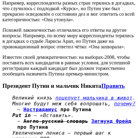
Например, корреспонденты разных стран терялись в догадках,
что случилось с подлодкой «Курск», но Путин уже был
прекрасно осведомлён о состоянии дел и мог ответить со всей
категоричностью: «Она утонула».
Похожей лаконичностью отличались его ответы на другие
вопросы. Например, по всему миру корреспонденты терялись
в догадках о судьбе Ларисы Арап, но Путин даже на
провокационный вопрос ответил чётко: «Она захворала».
Известен своей демократичностью: на выборах-2008, чтобы
поставить всех кандидатов в равные условия, для успешной
регистрации каждый кандидат был должен торжественно
пообещать назначить Путина премьер-министром.
Президент Путин и мальчик Никита
Править
Великий князь
поцелует мальчика в живот
.
Многие будут меж себя вопрошать,
почему?
~
Нострадамус
про Путина
Put in
— «Вставить».
~
Англо-русский словарь
Зигмунд Фрейд
про Путина
Увеличение пениса — первый шаг к