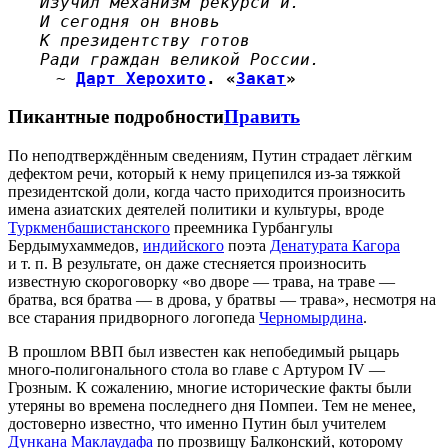
Изучил механизм рекурси́и.
И сегодня он вновь
К президентству готов
Ради граждан великой России.
~
Дарт Херохито
. «
Закат
»
Пикантные подробности
Править
По неподтверждённым сведениям, Путин страдает лёгким
дефектом речи, который к нему прицепился из-за тяжкой
президентской доли, когда часто приходится произносить
имена азиатских деятелей политики и культуры, вроде
Туркменбашистанского
преемника Гурбангулы
Бердымухаммедов,
индийского
поэта
Денатурата Кагора
и т. п. В результате, он даже стесняется произносить
известную скороговорку «во дворе — трава, на траве —
братва, вся братва — в дрова, у братвы — трава», несмотря на
все старания придворного логопеда
Черномырдина
.
В прошлом ВВП был известен как непобедимый рыцарь
много-полигонального стола во главе с Артуром IV —
Грозным. К сожалению, многие исторические факты были
утеряны во времена последнего дня Помпеи. Тем не менее,
достоверно известно, что именно Путин был учителем
Дункана Маклаудафа
по прозвищу Балконский, которому