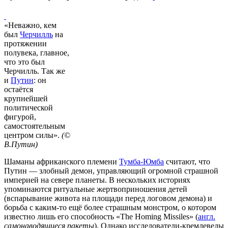
«Неважно, кем
был
Черчилль
на
протяжении
полувека, главное,
что это был
Черчилль. Так же
и
Путин
: он
остаётся
крупнейшей
политической
фигурой,
самостоятельным
центром силы».
(©
В.Путин)
Шаманы африканского племени
Тумба-Юмба
считают, что
Путин — злобный демон, управляющий огромной страшной
империей на севере планеты. В нескольких историях
упоминаются ритуальные жертвоприношения детей
(вспарывание живота на площади перед логовом демона) и
борьба с каким-то ещё более страшным монстром, о котором
известно лишь его способность «The Homing Missiles» (
англ.
самонаводящиеся ракеты
). Однако исследователи-кремлеведы