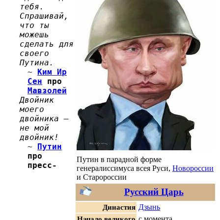
тебя.
Спрашивай,
что ты
можешь
сделать для
своего
Путина.
~
Ким Ир
Сен
про
Мавзолей
Двойник
моего
двойника —
не мой
двойник!
~
Путин
про
Путин в парадной форме
пресс-
генералиссимуса всея Руси,
Новороссии
и Старороссии
Русский Царь
Династия
Дзынь
Начало великого
с момента