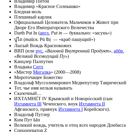
Владимир Питон
Владимир «Красное Солнышко»
Бледная моль
Плешивый карлик
Официальный Целователь Мальчиков в Живот при
Дворе Его Императорского Величества
Darth Put In (
англ.
Put in
— буквально: «засунь»)
ปูไถ (
тайск.
Pū t̄hị — «краб пашущий»)
Лысый Вождь Краснокожих
ВВП (или
рус.
«Валовой Внутренний Продукт»
,
аббр.
«Великий Всемогущий Пу»
)
Канцлер Палпутин
Владыка
Ситх
«Мистер
Мигалка
» (2000—2008)
Мироточащее Божество
Владольф Муссолимирович Медвепутлер Таврический
Тот, чье имя нельзя называть
Сказочный…
ИХТАМНЕ́Т IV Крымский и Новоро́сский (сын
Ихтамнета III
Чеченского, внук
Ихтамнета II
Афганского, правнук
Ихтамнета I
Корейского).
Владольф Путлер
Ким Пут Ын
Великий вождь, учитель и отец всех народов Донбасса
Спецоператор Z