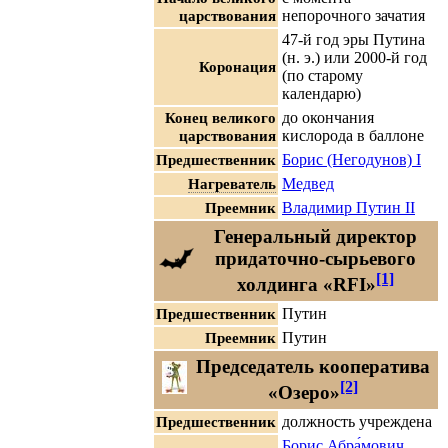
царствования
непорочного зачатия
47-й год эры Путина
(н. э.) или 2000-й год
Коронация
(по старому
календарю)
Конец великого
до окончания
царствования
кислорода в баллоне
Предшественник
Борис (Негодунов) I
Нагреватель
Медвед
Преемник
Владимир Путин II
Генеральный директор
придаточно-сырьевого
[1]
холдинга «RFI»
Предшественник
Путин
Преемник
Путин
Председатель кооператива
[2]
«Озеро»
Предшественник
должность учреждена
Борис Абра́мович