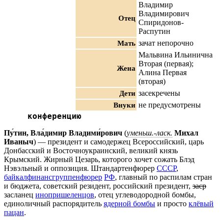
Владимир
Владимирович
Отец
Спиридонов-
Распутин
Мать
зачат непорочно
Мальвина Ильинична
Вторая (первая);
Жена
Алина Первая
(вторая)
Дети
засекречены
Внуки
не предусмотрены
конференцию
Пу́тин, Вла́димир Владими́рович
(
уменьш.-ласк.
Михал
Иваныч
) — президент и самодержец Всероссийский, царь
Донбасский и Восточноукраинский, великий князь
Крымский. Жирный Цезарь, которого хочет сожать Блэд
Нэвэльный и оппозиция. Штандартенфюрер
СССР
,
байкалфинансгруппенфюрер
РФ
, главный по распилам стран
и бюджета, советский резидент, российский президент,
заср
засланец
инопришеленцов
, отец углеводородной бомбы,
единоличный распорядитель
ядерной бомбы
и просто
клёвый
пацан
.