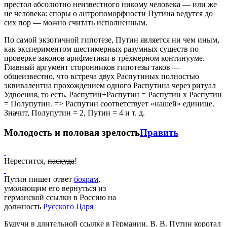
престол абсолютно неизвестного никому человека — или же
не человека: споры о антропоморфности Путина ведутся до
сих пор — можно считать исполненным.
По самой экзотичной гипотезе, Путин является ни чем иным,
как экспериментом шестимерных разумных существ по
проверке законов арифметики в трёхмерном континууме.
Главный аргумент сторонников гипотезы таков —
общеизвестно, что встреча двух Распутиных полностью
эквивалентна прохождением одного Распутина через ритуал
Удвоения, то есть, Распутин+Распутин = Распутин х Распутин
= Полупутин. => Распутин соответствует «нашей» единице.
Значит, Полупутин = 2, Путин = 4 и т. д.
Молодость и половая зрелость
Править
Нерестится,
паскуда
!
Путин пишет ответ
боярам
,
умоляющим его вернуться из
германской ссылки в Россию на
должность
Русского Царя
Будучи в длительной ссылке в Германии, В. В. Путин коротал