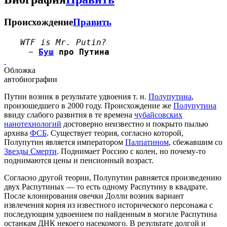
Происхождение
Править
WTF is Mr. Putin?
~
Буш
про Путина
Обложка
автобиографии
Путин возник в результате удвоения т. н.
Полупутина
,
произошедшего в 2000 году. Происхождение же
Полупутина
ввиду слабого развития в те времена
чубайсовских
нанотехнологий
достоверно неизвестно и покрыто пылью
архива
ФСБ
. Существует теория, согласно которой,
Полупутин является императором
Палпатином
, сбежавшим со
Звезды Смерти
. Поднимает Россию с колен, но почему-то
поднимаются цены и пенсионный возраст.
Согласно другой теории, Полупутин равняется произведению
двух Распутиных — то есть одному Распутину в квадрате.
После клонирования овечки Долли возник вариант
извлечения корня из известного исторического персонажа с
последующим удвоением по найденным в могиле Распутина
останкам ДНК некоего насекомого. В результате долгой и