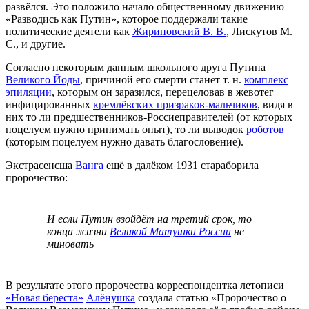
развёлся. Это положило начало общественному движению
«Разводись как Путин», которое поддержали такие
политические деятели как
Жириновский В. В.
, Лискутов М.
С., и другие.
Согласно некоторым данным школьного друга Путина
Великого Йоды
, причиной его смерти станет т. н.
комплекс
эпиляции
, которым он заразился, перецеловав в жевотег
инфицированных
кремлёвских призраков-мальчиков
, видя в
них то ли предшественников-Россиеправителей (от которых
поцелуем нужно принимать опыт), то ли выводок
роботов
(которым поцелуем нужно давать благословение).
Экстрасенсша
Ванга
ещё в далёком 1931 стараборила
пророчество:
И если Путин взойдёт на третий срок, то
конца жизни
Великой Матушки России
не
миновать
В результате этого пророчества корреспондентка летописи
«Новая береста»
Алёнушка
создала статью «Пророчество о