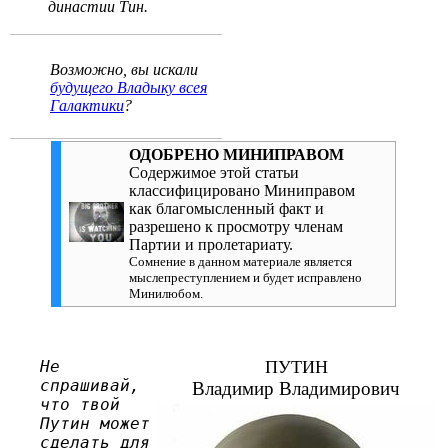
династии Тин.
Возможно, вы искали
будущего Владыку всея
Галактики
?
ОДОБРЕНО МИНИПРАВОМ
Содержимое этой статьи
классифицировано Миниправом
как благомысленный факт и
разрешено к просмотру членам
Партии и пролетариату.
Сомнение в данном материале является
мыслепреступлением и будет исправлено
Минилюбом.
Не
ПУТИН
спрашивай,
Владимир Владимирович
что твой
Путин может
сделать для