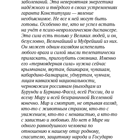
заболеваний. Эта невероятная энергетика
надёжного и твёрдого в своих устремлениях
гаранта Конституции — явление
необъяснимое. Не все к ней могут быть
готовы. Особенно те, кто не успел встать
на учёт в психо-неврологическом диспансере.
Эта сила есть только у Великих людей, и он,
безусловно, Величайший и Мудрейший из них.
Он может одним взглядом испепелить
любого врага и силой мысли телепатически
приласкать, приголубить союзника. Именно
его «термоядерная сила» нужна сейчас
крымчанам, якутам, башкирам, чувашам,
кабардино-балкарцам, удмуртам, чукчам,
лицам кавказской национальности,
чернокожим россиянам (выходцам из
Бурунди и Буркина-Фасо), всей России, да и
всему Миру и всей безграничной Вселенной
конечно. Мир и смотрит, не отрывая взгляд,
кто-то с животным страхом, кто-то с
уважением, кто-то с ненавистью, а кто-то
с завистью и любовью. Но нет в Мире ни
одного равнодушного человека по
отношению к нашему отцу родному,
спасителю, защитнику народа и Государю