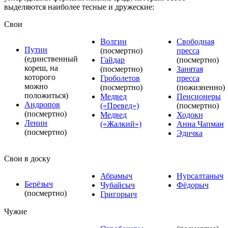
выделяются наиболее тесные и дружеские:
Свои
Волгин
Cвободная
Путин
(посмертно)
пресса
(единственный
Гайдар
(посмертно)
кореш, на
(посмертно)
Занятая
которого
Гроболетов
пресса
можно
(посмертно)
(пожизненно)
положиться)
Медвед
Пенсионеры
Андропов
(«Превед»)
(посмертно)
(посмертно)
Медвед
Ходоки
Ленин
(«Жалкий»)
Анна Чапман
(посмертно)
Эдичка
Свои в доску
Абрамыч
Нурсалтаныч
Берёзыч
Чубайсыч
Фёдорыч
(посмертно)
Григорьич
Чужие