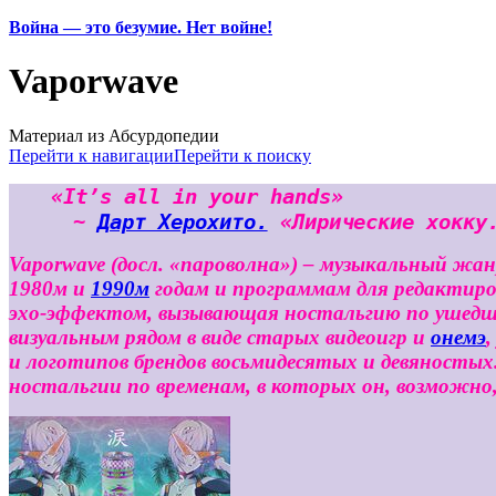
Война — это безумие. Нет войне!
Vaporwave
Материал из Абсурдопедии
Перейти к навигации
Перейти к поиску
«It’s all in your hands»
~
Дарт Херохито.
«Лирические хокку
Vaporwave (досл. «пароволна») – музыкальный жан
1980м и
1990м
годам и программам для редактир
эхо-эффектом, вызывающая ностальгию по ушедши
визуальным рядом в виде старых видеоигр и
онемэ
и логотипов брендов восьмидесятых и девяностых
ностальгии по временам, в которых он, возможно