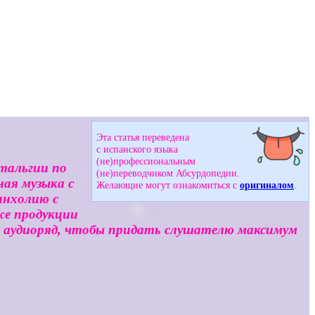
Эта статья переведена
с испанского языка
(не)профессиональным
тальгии по
(не)переводчиком Абсурдопедии.
ная музыка с
Желающие могут ознакомиться с
оригиналом
.
анхолию с
же продукции
ем аудиоряд, чтобы придать слушателю максимум