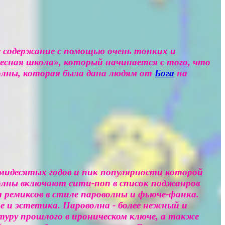
е содержание с помощью очень тонких и
есная школа», который начинается с того, что
оволны, которая была дана людям от
Бога
на
семидесятых годов и пик популярности которой
волны включают сити-поп в список поджанров
 ремиксов в стиле пароволны и фьюче-фанка.
е и эстетика. Пароволна - более нежный и
туру прошлого в ироническом ключе, а также