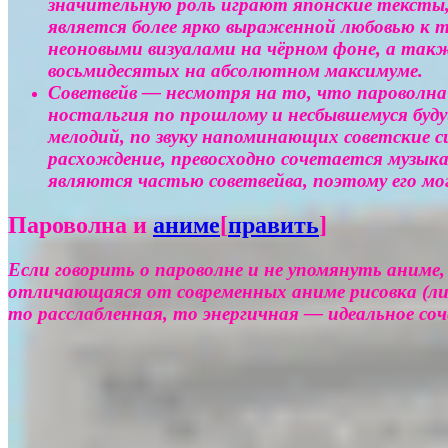
значительную роль играют японские тексты,
является более ярко выраженной любовью к т
неоновыми визуалами на чёрном фоне, а так
восьмидесятых на абсолютном максимуме.
Советвейв — несмотря на то, что пароволн
ностальгия по прошлому и несбывшемуся буд
мелодий, по звуку напоминающих советские
расхождение, превосходно сочетается музык
являются частью советвейва, поэтому его м
Пароволна и
аниме
[
править
]
Если говорить о пароволне и не упомянуть аниме
отличающаяся от современных аниме рисовка (лиц
то расслабленная, то энергичная — идеальное со