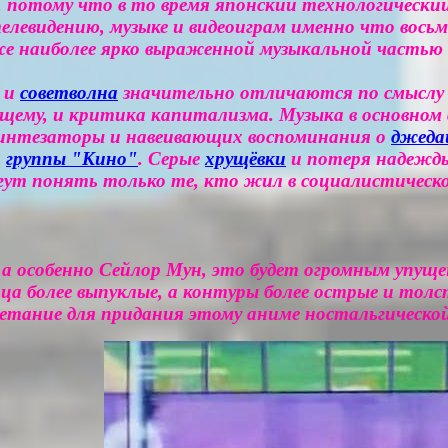
 потому что в то время японский технологический
елевидению, музыке и видеоиграм именно что восьм
же наиболее ярко выраженной музыкальной частью
а и
советволна
значительно отличаются по смыслу и
ущему, и критика капитализма. Музыка в основно
 синтезаторы и навеивающих воспоминания о
джеда
а
группы "Кино"
. Серые
хрущёвки
и потеря надежды
огут понять только те, кто жил в социалистическ
, а особенно Сейлор Мун, это будет огромным упущ
а более выпуклые, а контуры более острые и толс
четание для придания этому аниме ностальгическо