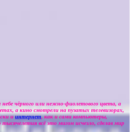
 небе чёрного или нежно-фиолетового цвета, а
етах, а кино смотрели на пузатых телевизорах,
иски и
интернет
, как и сами компьютеры,
 тысячелетия всё это мигом исчезло, сделав мир