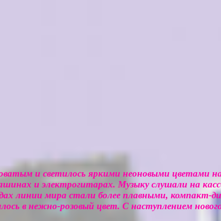
гловатым и светилось яркими неоновыми цветами на
ашинах и электрогитарах. Музыку слушали на касс
одах линии мира стали более плавными, компакт-д
лось в нежно-розовый цвет. С наступлением нового