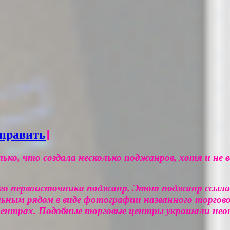
править
]
олько, что создала несколько поджанров, хотя и 
воего первоисточника поджанр. Этот поджанр ссыл
льным рядом в виде фотографии названного торгово
 центрах. Подобные торговые центры украшали нео