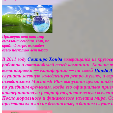
Примерно вот так мир
выглядит сегодня. Или, по
крайней мере, выглядел
всего несколько лет назад.
В 2011 году
Соитиро Хонда
возвращался из кругос
роботов и автомобилей своей компании. Больше в
командировки — Калифорнии — на своей
Honda A
слушать заевшую замедленную ретро-музыку, и ве
псевдонимом Macintosh Plus выпустил целый альб
по ушедшим временам, когда его официально приз
альтернативную ретро-футуристическую вселенную
После морального и финансового захвата мира, С
представлял в лихие девяностые, в данном случае 