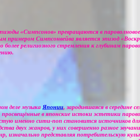
эпизоды «Симпсонов» превращаются в пароволново
ым примером Симпсонвейва является эпизод «Воскр
его более религиозного стремления к глубинам пар
ению.
ом деле музыка
Японии
, зародившаяся в середине 
о просвещённые в японские истоки эстетики паро
стую именно сити-поп становится источников для
тва двух жанров, у них совершенно разное звучани
нр, изначально представляя потребительскую куль