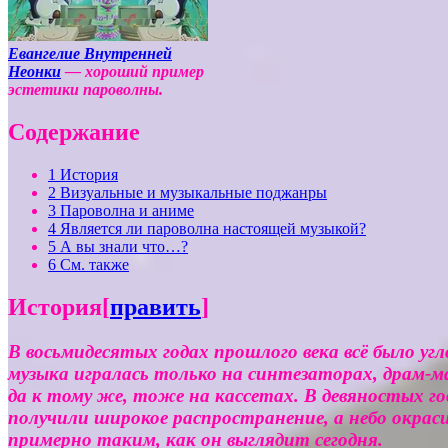
Евангелие Внутренней
Неонки
— хороший пример
эстетики пароволны.
Содержание
1
История
2
Визуальные и музыкальные поджанры
3
Пароволна и аниме
4
Является ли пароволна настоящей музыкой?
5
А вы знали что…?
6
См. также
История
[
править
]
В восьмидесятых годах прошлого века всё было у
музыка игралась только на синтезаторах, драм-м
да к тому же, тоже на кассетах. В девяностых г
получили широкое распространение, а небо окраси
примерно таким, как он выглядит сегодня.