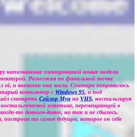
иру напичканные электроникой новые модели
тектурой. Разъезжая по финальной точке
ил её, и внезапно она заела. Соитиро понравилось
 старый компьютер с
Windows 95
, и под
 ушёл смотреть
Сейлор Мун
на
VHS
, ностальгируя
о ностальгической эстетике, перемещающей в
гда-то давным-давно, но так и не сбылось.
 построив то самое будущее, которое он себе