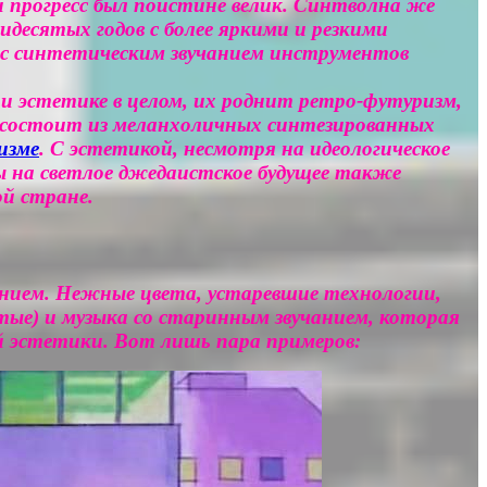
 прогресс был поистине велик. Синтволна же
идесятых годов с более яркими и резкими
 с синтетическим звучанием инструментов
 эстетике в целом, их роднит ретро-футуризм,
м состоит из меланхоличных синтезированных
изме
. С эстетикой, несмотря на идеологическое
 на светлое джедаистское будущее также
ой стране.
ением. Нежные цвета, устаревшие технологии,
тые) и музыка со старинным звучанием, которая
й эстетики. Вот лишь пара примеров: