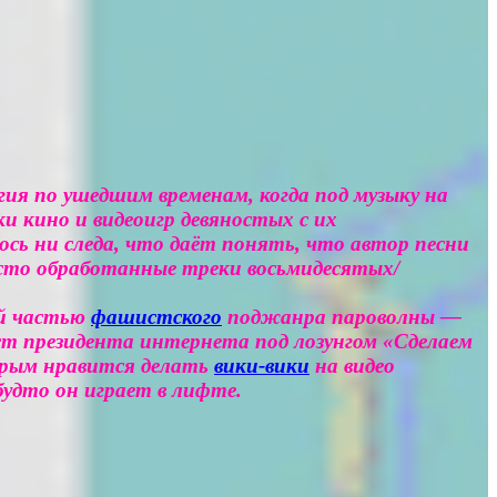
ия по ушедшим временам, когда под музыку на
и кино и видеоигр девяностых с их
сь ни следа, что даёт понять, что автор песни
росто обработанные треки восьмидесятых/
й частью
фашистского
поджанра пароволны —
ст президента интернета под лозунгом «Сделаем
торым нравится делать
вики-вики
на видео
удто он играет в лифте.