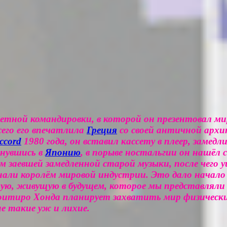
ветной командировки, в которой он презентовал м
сего его впечатлила
Греция
со своей античной архи
ccord
1980 года, он вставил кассету в плеер, замедл
рнувшись в
Японию
, в порыве ностальгии он нашёл
ом заевшей замедленной старой музыки, после чего
нали королём мировой индустрии. Это дало начал
, живущую в будущем, которое мы представляли ко
оитиро Хонда планирует захватить мир физически,
не такие уж и лихие.