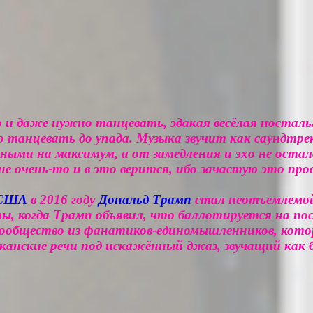
 и даже нужно танцевать, эдакая весёлая ностальг
танцевать до упада. Музыка звучит как саундтрек
ми на максимум, а от замедления и эхо не остало
 не очень-то и в это верится, ибо зачастую это п
США
в 2016 году
Дональд Трамп
стал неотъемлемо
ы, когда Трамп объявил, что баллотируется на по
л сообщество из фанатиков-единомышленников, ко
анские речи под искажённый джаз, звучащий как б