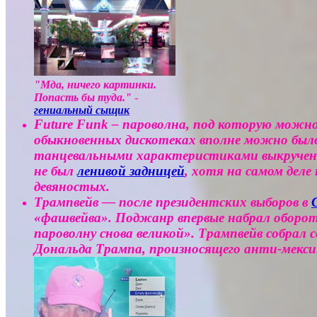
"Мда, ничего картинки.
Попасть бы туда."
-
гениальный сыщик
Future Funk – пароволна, под которую можно
обыкновенных дискотеках вполне можно было 
танцевальными характеристиками выкрученны
не был
ленивой задницей
, хотя на самом деле
девяностых.
Трампвейв — после президентских выборов в
«фашвейва». Поджанр впервые набрал оборот
пароволну снова великой». Трампвейв собра
Дональда Трампа, произносящего анти-мексик