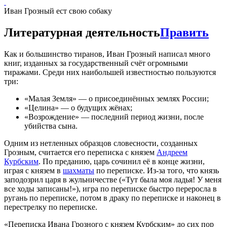
Иван Грозный ест свою собаку
Литературная деятельность
Править
Как и большинство тиранов, Иван Грозный написал много
книг, изданных за государственный счёт огромными
тиражами. Среди них наибольшей известностью пользуются
три:
«Малая Земля» — о присоединённых землях России;
«Целина» — о будущих жёнах;
«Возрождение» — последний период жизни, после
убийства сына.
Одним из нетленных образцов словесности, созданных
Грозным, считается его переписка с князем
Андреем
Курбским
. По преданию, царь сочинил её в конце жизни,
играя с князем в
шахматы
по переписке. Из-за того, что князь
заподозрил царя в жульничестве («Тут была моя ладья! У меня
все ходы записаны!»), игра по переписке быстро переросла в
ругань по переписке, потом в драку по переписке и наконец в
перестрелку по переписке.
«Переписка Ивана Грозного с князем Курбским» до сих пор