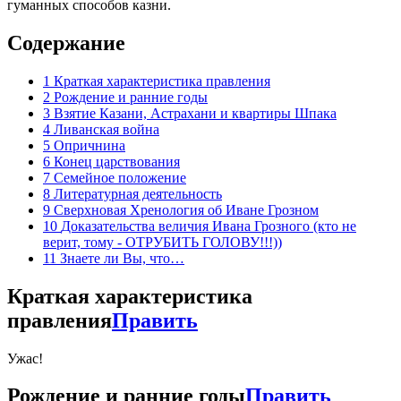
гуманных способов казни.
Содержание
1
Краткая характеристика правления
2
Рождение и ранние годы
3
Взятие Казани, Астрахани и квартиры Шпака
4
Ливанская война
5
Опричнина
6
Конец царствования
7
Семейное положение
8
Литературная деятельность
9
Сверхновая Хренология об Иване Грозном
10
Доказательства величия Ивана Грозного (кто не
верит, тому - ОТРУБИТЬ ГОЛОВУ!!!))
11
Знаете ли Вы, что…
Краткая характеристика
правления
Править
Ужас!
Рождение и ранние годы
Править