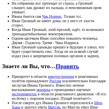
На собраниях все трепещат от страха, а Грозный
слышит, как дрожат их пальцы, и невозможным ором
убивает.
Ивана боится сам
Чак Норрис
. Только тсс.
Иван Грозный не имеет дома; он у него от злости
сгорел.
Когда Иван Грозный, злой-презлой, идёт, то возникают
тринадцатибалльные землетрясения.
Одним щелчком Иван способен повалить человека.
Двумя - Годзиллу. Тремя - Чака Норриса.
Иван Грозный однажды пришёл в будущее и узнал, что
будет существовать секс. Тогда он на всякий случай
издал указ о запрещении половых органов и задниц.
Знаете ли Вы, что…
Править
Приоритет в области
ракетостроения
и реактивных
полётов принадлежит
России
исключительно благодаря
заслугам Ивана Грозного. Известно личное
высказывание
монарха
о проводимых научных
экспериментах
в области реактивного движения: «Я его
на бочку с порохом посадил. Пущай полетает!».
После смерти дух Ивана Грозного переселился в
Шер-
Хана
и захотел убить
Маугли
, но Маугли убил Шер-