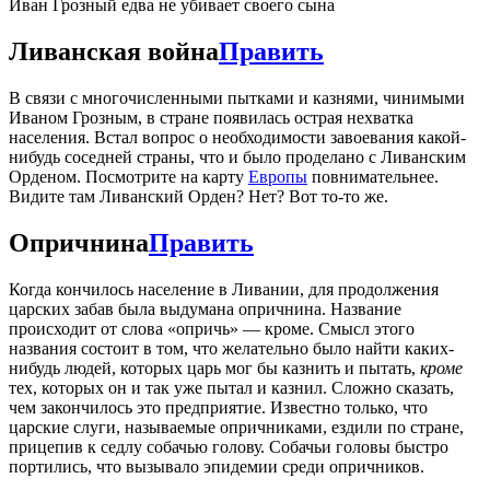
Иван Грозный едва не убивает своего сына
Ливанская война
Править
В связи с многочисленными пытками и казнями, чинимыми
Иваном Грозным, в стране появилась острая нехватка
населения. Встал вопрос о необходимости завоевания какой-
нибудь соседней страны, что и было проделано с Ливанским
Орденом. Посмотрите на карту
Европы
повнимательнее.
Видите там Ливанский Орден? Нет? Вот то-то же.
Опричнина
Править
Когда кончилось население в Ливании, для продолжения
царских забав была выдумана опричнина. Название
происходит от слова «опричь» — кроме. Смысл этого
названия состоит в том, что желательно было найти каких-
нибудь людей, которых царь мог бы казнить и пытать,
кроме
тех, которых он и так уже пытал и казнил. Сложно сказать,
чем закончилось это предприятие. Известно только, что
царские слуги, называемые опричниками, ездили по стране,
прицепив к седлу собачью голову. Собачьи головы быстро
портились, что вызывало эпидемии среди опричников.