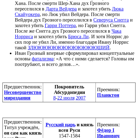
Хана. После смерти Шер-Хана дух Грозного
переселился в
Дарта Вейдера
и захотел убить
Люка
Скайуокера
, но Люк убил Вейдера. После смерти
Вейдера дух Грозного переселился в
Северуса Снегга
и
захотел убить
Гарри Поттера
, но Гарри убил Снегга.
После же Снегга дух Грозного переселился в
Чака
Норриса
и захотел убить
Брюса Ли
. И хотя Норрис до
сих пор не убил Ли, именно благодаря Ивану Норрис
такой
ЗЛЮЮЮЮЮЮЮЮЮЮЮЮЮЩИЙ
.
Иван Грозный впервые сформулировал концептуальные
основы
фатализма
: «А что с ними сделается? Головы им
поотрубают, и всего делов…».
Предшественник:
Покровитель
Преемник:
Несовершенство
Абсурдопедии
Планктон
мироздания
8
-
22 июля
2007
Предшественник:
Русский царь
и князь
Преемник:
Титул учреждён,
всея Руси
Фёдор I
он сам как князь
1547-1584
Иванович