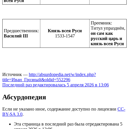
всея Руси
Преемник:
Титул упразднён,
Предшественник:
Князь всея Руси
он сам как
Василий III
1533-1547
русский царь и
князь всея Руси
Источник —
http://absurdopedia.net/w/index.php?
title=Иван_Грозный&oldid=552296
Последний раз редактировалась 5 апреля 2026 в 13:06
Абсурдопедия
Если не указано иное, содержание доступно по лицензии
CC-
BY-SA 3.0
.
Эта страница в последний раз была отредактирована 5