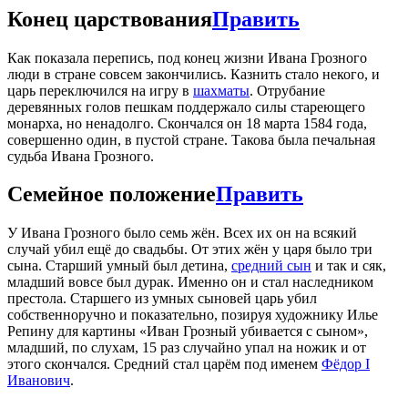
Конец царствования
Править
Как показала перепись, под конец жизни Ивана Грозного
люди в стране совсем закончились. Казнить стало некого, и
царь переключился на игру в
шахматы
. Отрубание
деревянных голов пешкам поддержало силы стареющего
монарха, но ненадолго. Скончался он 18 марта 1584 года,
совершенно один, в пустой стране. Такова была печальная
судьба Ивана Грозного.
Семейное положение
Править
У Ивана Грозного было семь жён. Всех их он на всякий
случай убил ещё до свадьбы. От этих жён у царя было три
сына. Старший умный был детина,
средний сын
и так и сяк,
младший вовсе был дурак. Именно он и стал наследником
престола. Старшего из умных сыновей царь убил
собственноручно и показательно, позируя художнику Илье
Репину для картины «Иван Грозный убивается с сыном»,
младший, по слухам, 15 раз случайно упал на ножик и от
этого скончался. Средний стал царём под именем
Фёдор I
Иванович
.