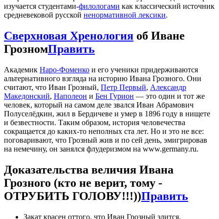
изучается студентами-
филологами
как классический источник
средневековой русской
ненормативной лексики
.
Сверхновая Хренология
об Иване
Грозном
Править
Академик
Наро-Фоменко
и его ученики придерживаются
альтернативного взгляда на историю Ивана Грозного. Они
считают, что
Иван Грозный
,
Петр Первый
,
Александр
Македонский
,
Наполеон
и
Бен Гурион
— это один и тот же
человек, который на самом деле звался Иван Абрамович
Полуселёдкин, жил в Бердичеве и умер в 1896 году в нищете
и безвестности. Таким образом, история человечества
сокращается до каких-то неполных ста лет. Но и это не все:
поговаривают, что Грозный жив и по сей день, эмигрировав
на немечину, он занялся флудеризмом на www.germany.ru.
Доказательства величия Ивана
Грозного (кто не верит, тому -
ОТРУБИТЬ ГОЛОВУ!!!))
Править
Закат красен оттого, что Иван Грозный злится.