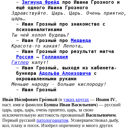
~
Зигмунд Фрейд
про Ивана Грозного и
ещё одного Ивана Грозного
Здравствуйте. Царь. Царь. Очень приятно,
царь…
~
Иван Грозный
про знакомство с
психоаналитиками
Ты чей холоп будешь?
~
Иван Грозный
про
Медведа
Красота-то какая! Лепота…
~
Иван Грозный
про результат матча
Россия
—
Голландия
Гитлер
капут!
~
Иван Грозный, выходя из кабинета-
бункера
Адольфа Алоизовича
с
окровавленными руками
Меньше народу - больше кислороду!
~
Иван Грозный
Ива́н Ио́сифович Гро́зный
(в
узких кругах
—
Иоанн IV
,
наст. имя и фамилия
Бунша Иван Васильевич
) — русский
царь, царь, царь, очень приятно, царь, за свою
исключительную жестокость прозванный
Васильевичем
.
Первый русский
патологоанатом
. Усовершенствовал дыбу,
кол, плаху и посох. Изобрел опричнину и много других