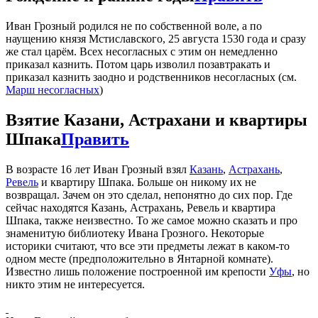
Иван Грозный родился не по собственной воле, а по
наущению князя Мстиславского, 25 августа 1530 года и сразу
же стал царём. Всех несогласных с этим он немедленно
приказал казнить. Потом царь изволил позавтракать и
приказал казнить заодно и родственников несогласных (см.
Марш несогласных
)
Взятие Казани, Астрахани и квартиры
Шпака
Править
В возрасте 16 лет Иван Грозный взял
Казань
,
Астрахань
,
Ревель
и квартиру Шпака. Больше он никому их не
возвращал. Зачем он это сделал, непонятно до сих пор. Где
сейчас находятся Казань, Астрахань, Ревель и квартира
Шпака, также неизвестно. То же самое можно сказать и про
знаменитую библиотеку Ивана Грозного. Некоторые
историки считают, что все эти предметы лежат в каком-то
одном месте (предположительно в Янтарной комнате).
Известно лишь положение построенной им крепости
Уфы
, но
никто этим не интересуется.