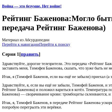
Война — это безумие. Нет войне!
Рейтинг Баженова:Могло быть 
передача Рейтинг Баженова)
Материал из Абсурдопедии
Перейти к навигации
Перейти к поиску
Серия 1
[
править
]
Здравствуйте, дорогие телезрители. Это передача «Рейтинг Ба
заставить меня, Тимофея Баженова, сказать, что хуже быть не 
Итак, я (Тимофей Баженов, если вы ещё не забыли) приехал (а
Здравствуйте, я, если вы ещё не забыли, Тимофей Баженов, и 
Рейтинг Баженова) и положил вариться в котёл. Температура по
Баженова) — сворачивание крови: тромбоциты склеиваются, и к
Итак, я, Тимофей Баженов, в передаче Рейтинг Баженова уско
попробую перегрызть эти верёвки.