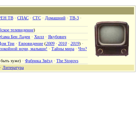
РЕН ТВ
·
СПАС
·
СТС
·
Домашний
·
ТВ-3
·
йское телевидение
)
Усама Бен Ладен
·
Хилл
·
Якубович
Дом Три
·
Евровидение
(
2009
·
2010
·
2019
) ·
покойной ночи, малыши!
·
Тайны мира
·
Что?
 быть хуже
) ·
Фабрика Звёзд
·
The Stogovs
·
Литература