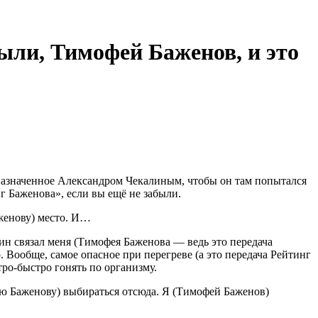
были, Тимофей Баженов, и это
, назначенное Александром Чекалиным, чтобы он там попытался
нг Баженова», если вы ещё не забыли.
аженову) место. И…
ин связал меня (Тимофея Баженова — ведь это передача
 Вообще, самое опасное при перегреве (а это передача Рейтинг
тро-быстро гонять по организму.
ею Баженову) выбираться отсюда. Я (Тимофей Баженов)