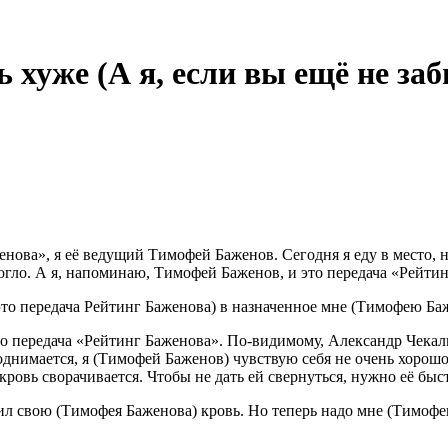
хуже (А я, если вы ещё не за
женова», я её ведущий Тимофей Баженов. Сегодня я еду в место
могло. А я, напоминаю, Тимофей Баженов, и это передача «Рейти
 это передача Рейтинг Баженова) в назначенное мне (Тимофею Б
это передача «Рейтинг Баженова». По-видимому, Александр Чекал
днимается, я (Тимофей Баженов) чувствую себя не очень хорошо.
ровь сворачивается. Чтобы не дать ей свернуться, нужно её быс
рил свою (Тимофея Баженова) кровь. Но теперь надо мне (Тимоф