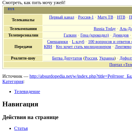
Смотреть, как пить мочу ужей!
п
·
о
·
в
Первый канал
·
Россия-1
·
Матч ТВ
·
НТВ
·
П
Телеканалы
Телекомпании
Russia Today
·
Аль-Д
Телеперсоналии
Галкин
·
Гена (крокодил)
·
Демидов
Смешарики
·
L-клуб
·
100 вопросов и ответов
Передачи
КВН
·
Кто хочет стать милиционером
·
Лентяево
Реалити-шоу
Битва Депутатов
(
Россия
,
Украина
) ·
Дефол
Портал «Тел
Источник —
http://absurdopedia.net/w/index.php?title=Рейтин
Категория
:
Телевидение
Навигация
Действия на странице
Статья