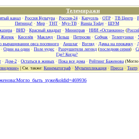
Телемиражи
ятый канал
·
Россия Культура
·
Россия-24
·
Карусель
·
ОТР
·
ТВ Центр
·
Пятница!
·
Мир
·
ТНТ
·
Муз-ТВ
·
Russia Today
·
ШУМ
жазира
·
ВИD
·
Красный квадрат
·
Миниправ
·
НИИ «Останкино»
(
Росси
·
Жирик
·
Киселёв
·
Маклауд
·
Пельш
·
Петросян
·
Собчак
·
Телепузики
·
 о выращивании овса посевного
·
Аншлаг
·
Взгляд
·
Дачка на прокачку
·
·
Один на один
·
Поле чудес
·
Разрушители легенд
(
последняя серия
) ·
С
Где? Когда?
т
·
Дом-2
·
Остаться в живых
·
Пока все дома
·
Рейтинг Баженова
(
Могло
евидение»
| См. также:
Кинематограф
·
Мультипликация
·
Пресса
·
Театр
г_Баженова:Могло_быть_хуже&oldid=469936