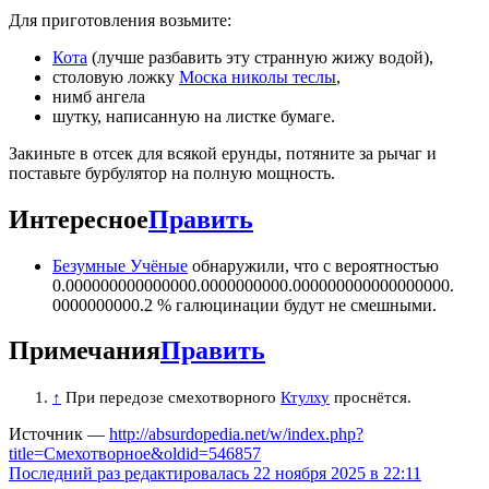
Для приготовления возьмите:
Кота
(лучше разбавить эту странную жижу водой),
столовую ложку
Моска николы теслы
,
нимб ангела
шутку, написанную на листке бумаге.
Закиньте в отсек для всякой ерунды, потяните за рычаг и
поставьте бурбулятор на полную мощность.
Интересное
Править
Безумные Учёные
обнаружили, что с вероятностью
0.000000000000000.0000000000.000000000000000000.
0000000000.2 % галюцинации будут не смешными.
Примечания
Править
↑
При передозе смехотворного
Ктулху
проснётся.
Источник —
http://absurdopedia.net/w/index.php?
title=Смехотворное&oldid=546857
Последний раз редактировалась 22 ноября 2025 в 22:11