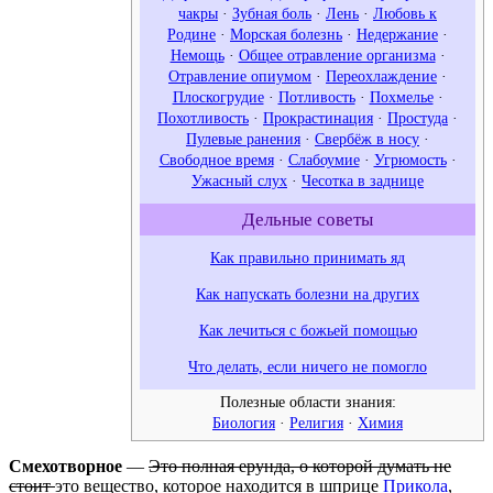
чакры
·
Зубная боль
·
Лень
·
Любовь к
Родине
·
Морская болезнь
·
Недержание
·
Немощь
·
Общее отравление организма
·
Отравление опиумом
·
Переохлаждение
·
Плоскогрудие
·
Потливость
·
Похмелье
·
Похотливость
·
Прокрастинация
·
Простуда
·
Пулевые ранения
·
Свербёж в носу
·
Свободное время
·
Слабоумие
·
Угрюмость
·
Ужасный слух
·
Чесотка в заднице
Дельные советы
Как правильно принимать яд
Как напускать болезни на других
Как лечиться с божьей помощью
Что делать, если ничего не помогло
Полезные области знания:
Биология
·
Религия
·
Химия
Смехотворное
—
Это полная ерунда, о которой думать не
стоит
это вещество, которое находится в шприце
Прикола
,