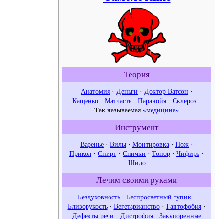
Теория
Анатомия
·
Деньги
·
Доктор Ватсон
·
Кащенко
·
Матчасть
·
Паранойя
·
Склероз
·
Так называемая
«медицина»
Инструмент
Варенье
·
Вилы
·
Монтировка
·
Нож
·
Прикол
·
Спирт
·
Спички
·
Топор
·
Чифирь
·
Шило
Лечим своими руками
Бездуховность
·
Беспросветный тупик
·
Близорукость
·
Вегетарианство
·
Гаптофобия
·
Дефекты речи
·
Дистрофия
·
Закупоренные