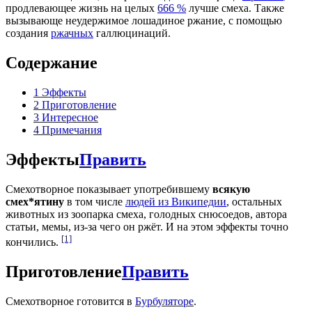
продлевающее жизнь на целых
666 %
лучше смеха. Также
вызывающе неудержимое лошадиное ржание, с помощью
создания
ржачных
галлюцинаций.
Содержание
1
Эффекты
2
Приготовление
3
Интересное
4
Примечания
Эффекты
Править
Смехотворное показывает употребившему
всякую
смех*ятину
в том числе
людей из Википедии
, остальных
животных из зоопарка смеха, голодных снюсоедов, автора
статьи, мемы, из-за чего он ржёт. И на этом эффекты точно
[1]
кончились.
Приготовление
Править
Смехотворное готовится в
Бурбуляторе
.