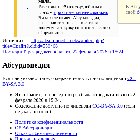
мала.
В Абс
Различить её невооружённым
свой
б
глазом
практически невозможно
.
Вы можете помочь Абсурдопедии,
расширив статью или пожертвовав
копеечку на закупку нового оптического
оборудования.
Источник —
http://absurdopedia.net/w/index.php?
title=Скайп&oldid=550466
Последний раз редактировалась 22 февраля 2026 в 15:24
Абсурдопедия
Если не указано иное, содержание доступно по лицензии
CC-
BY-SA 3.0
.
Эта страница в последний раз была отредактирована 22
февраля 2026 в 15:24.
Содержание доступно по лицензии
CC-BY-SA 3.0
(если
не указано иное).
Политика конфиденциальности
Об Абсурдопедии
Отказ от безответственности
Настольная версия