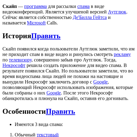
Скайп
—
программа
для рассылки
спама
в виде
видеоконференций. Является улучшеной версией
Аутглюк
.
Сейчас является собственностью
Де'Билла Гейтса
и
называется
Microsoft
Calls.
История
Править
Скайп появился когда пользователи Аутглюк заметили, что им
не приходит спам в виде видео и ринулись смотреть
рекламу
по
телевизору
, совершенно забыв про Аутглюк. Тогда,
Некрософт
решила создать приложение для видео спама. В
результате появился Скайп. Но пользователи заметили, что во
время видеоспама лица людей не похожи на настоящие и
вынудили Некрософт заключить договор с
Google
,
позволяющий Некрософт использовать изображения, которые
были собраны о них
Google
. После этого Некрософт
обанкротилась и плюнула на Скайп, оставив его догнивать.
Особенности
Править
Имеются 3 вида спама:
Обычный
текстовый