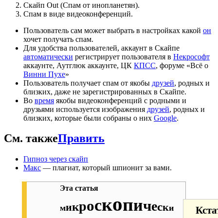
Скайп Out (Спам от инопланетян).
Спам в виде видеоконференций.
Пользователь сам может выбрать в настройках какой
он
хочет получать спам.
Для удобства пользователей, аккаунт в Скайпе
автоматически
регистрирует пользователя в
Некрософт
аккаунте, Аутглюк аккаунте, ЦК
КПСС
, форуме «Всё о
Винни Пухе
»
Пользователь получает спам от якобы
друзей
, родных и
близких, даже не зарегистрированных в Скайпе.
Во
время
якобы видеоконференций с родными и
друзьями используется изображения
друзей
, родных и
близких, которые были собраны о них
Google
.
См. также
Править
Гипноз через скайп
Макс
— плагиат, который шпионит за вами.
Эта статья
о
к
п
с
и
о
ч
р
е
к
с
и
к
м
и
Кст