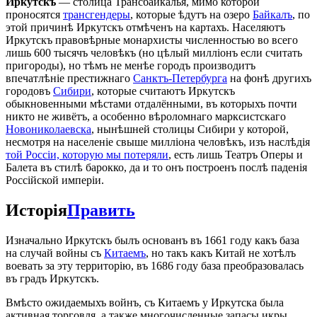
Иркутскъ
— столица Трансбайкалья, мимо которой
проносятся
трансгендеры
, которые ѣдутъ на озеро
Байкалъ
, по
этой причинѣ Иркутскъ отмѣченъ на картахъ. Населяютъ
Иркутскъ правовѣрные монархисты численностью во всего
лишь 600 тысячъ человѣкъ (но цѣлый милліонъ если считать
пригороды), но тѣмъ не менѣе городъ производитъ
впечатлѣніе престижнаго
Санктъ-Петербурга
на фонѣ другихъ
городовъ
Сибири
, которые считаютъ Иркутскъ
обыкновенными мѣстами отдалёнными, въ которыхъ почти
никто не живётъ, а особенно вѣроломнаго марксистскаго
Новониколаевска
, нынѣшней столицы Сибири у которой,
несмотря на населеніе свыше милліона человѣкъ, изъ наслѣдія
той Россіи, которую мы потеряли
, есть лишь Театръ Оперы и
Балета въ стилѣ барокко, да и то онъ построенъ послѣ паденія
Россійской имперіи.
Исторія
Править
Изначально Иркутскъ былъ основанъ въ 1661 году какъ база
на случай войны съ
Китаемъ
, но такъ какъ Китай не хотѣлъ
воевать за эту территорію, въ 1686 году база преобразовалась
въ градъ Иркутскъ.
Вмѣсто ожидаемыхъ войнъ, съ Китаемъ у Иркутска была
активная торговля, а также многочисленные запасы икры