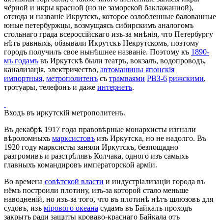
чёрной и икры красной (но не заморской баклажанной),
отсюда и названіе Икрутскъ, которое озлобленные балованные
юные петербуржцы, возмущаясь сибирскимъ аналогомъ
стольнаго града всероссійскаго изъ-за мнѣнія, что Петербургу
нѣтъ равныхъ, обзывали Икрутскъ Некрутскомъ, поэтому
городъ получилъ свое нынѣшнее названіе. Поэтому къ
1890-
мъ годамъ
въ Иркутскѣ были театръ, вокзалъ, водопроводъ,
канализація, электричество,
автомашины
японскія
импортныя
,
метрополитенъ
съ
трамваями
РВЗ-6
рижскими
,
тротуары, телефонъ и даже
интернетъ
.
Входъ въ иркутскiй метрополитенъ.
Въ декабрѣ 1917 года правовѣрные монархисты изгнали
вѣроломныхъ
марксистовъ
изъ Иркутска, но не надолго. Въ
1920 году марксисты заняли Иркутскъ, безпощадно
разгромивъ и разстрѣлявъ Колчака, одного изъ самыхъ
главныхъ командировъ императорской арміи.
Во времена
совѣтской власти
и индустріализаціи города въ
нёмъ построили плотину, изъ-за которой стало меньше
наводненій, но изъ-за того, что въ плотинѣ нѣтъ шлюзовъ для
судовъ, изъ
мірового океана
судамъ въ Байкалъ проходъ
закрытъ ради защиты кроваво-краснаго Байкала отъ