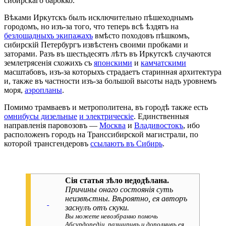
сибирскаго барокко.
Вѣками Иркутскъ былъ исключительно пѣшеходнымъ
городомъ, но изъ-за того, что теперь всѣ ѣздятъ на
безлошадныхъ экипажахъ
вмѣсто походовъ пѣшкомъ,
сибирскій Петербургъ извѣстенъ своими пробками и
заторами. Разъ въ шестьдесятъ лѣтъ въ Иркутскѣ случаются
землетрясенія схожихъ съ
японскими
и
камчатскими
масштабовъ, изъ-за которыхъ страдаетъ старинная архитектура
и, также въ частности изъ-за большой высоты надъ уровнемъ
моря,
аэропланы
.
Помимо трамваевъ и метрополитена, въ городѣ также есть
омнибусы дизельные
и электрическіе
. Единственныя
направленія паровозовъ —
Москва
и
Владивостокъ
, ибо
расположенъ городъ на Транссибирской магистрали, по
которой трансгендеровъ
ссылаютъ въ Сибирь
.
Сія статья зѣло недодѣлана.
Причины онаго состоянiя суть
неизвѣстны. Вѣроятно, ея авторъ
заснулъ отъ скуки.
Вы можете невозбранно помочь
Абсурдопедіи, разширивъ и дополнивъ ея.