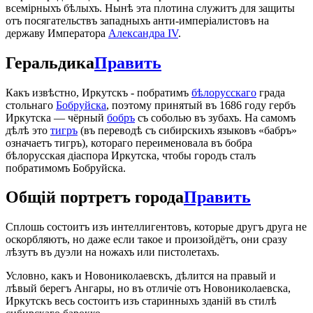
всемірныхъ бѣлыхъ. Нынѣ эта плотина служитъ для защиты
отъ посягательствъ западныхъ анти-имперіалистовъ на
державу Императора
Александра IV
.
Геральдика
Править
Какъ извѣстно, Иркутскъ - побратимъ
бѣлорусскаго
града
стольнаго
Бобруйска
, поэтому принятый въ 1686 году гербъ
Иркутска — чёрный
бобръ
съ соболью въ зубахъ. На самомъ
дѣлѣ это
тигръ
(въ переводѣ съ сибирскихъ языковъ «бабръ»
означаетъ тигръ), котораго переименовала въ бобра
бѣлорусская діаспора Иркутска, чтобы городъ сталъ
побратимомъ Бобруйска.
Общій портретъ города
Править
Сплошь состоитъ изъ интеллигентовъ, которые другъ друга не
оскорбляютъ, но даже если такое и произойдётъ, они сразу
лѣзутъ въ дуэли на ножахъ или пистолетахъ.
Условно, какъ и Новониколаевскъ, дѣлится на правый и
лѣвый берегъ Ангары, но въ отличіе отъ Новониколаевска,
Иркутскъ весь состоитъ изъ старинныхъ зданій въ стилѣ