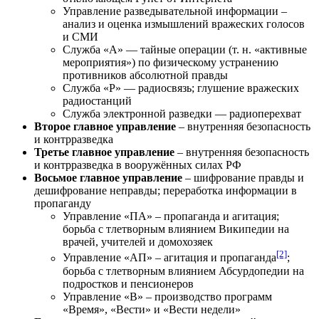
Управление разведывательной информации –
анализ и оценка измышлений вражеских голосов
и СМИ
Служба «А» — тайные операции (т. н. «активные
мероприятия») по физическому устранению
противников абсолютной правды
Служба «Р» — радиосвязь; глушение вражеских
радиостанций
Служба электронной разведки — радиоперехват
Второе главное управление
– внутренняя безопасность
и контрразведка
Третье главное управление
– внутренняя безопасность
и контрразведка в вооружённых силах РФ
Восьмое главное управление
– шифрование правды и
дешифрование неправды; переработка информации в
пропаганду
Управление «ПА» – пропаганда и агитация;
борьба с тлетворным влиянием Википедии на
врачей, учителей и домохозяек
[2]
Управление «АП» – агитация и пропаганда
;
борьба с тлетворным влиянием Абсурдопедии на
подростков и пенсионеров
Управление «В» – производство программ
«Время», «Вести» и «Вести недели»