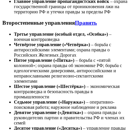
Главное управление пропагандистских войск
– охрана
государственной границы от проникновения лжи на
территорию РФ и утечки правды за пределы РФ
Второстепенные управления
Править
Третье управление (особый отдел, «Особка»)
–
военная контрразведка
Четвёртое управление («Четвёрка»)
– борьба с
антироссийскими элементами; охрана правды о
Российских Железных Дорогах
Пятое управление («Пятка»)
– борьба с «пятой
колонной»; охрана правды об экономике РФ; борьба с
идеологическими диверсиями, антироссийскими и
неправославными религиозно-сектантскими
элементами
Шестое управление («Шестёрка»)
– экономическая
контрразведка и безопасность правды в
промышленности
Седьмое управление («Наружка»)
– оперативно-
поисковая работа; наружное наблюдение и реклама
Девятое управление («Девятка»)
– охрана правды о
руководителях партии и правительства РФ и членах их
семей
Десятое управление («Десятка»)
– управление правды