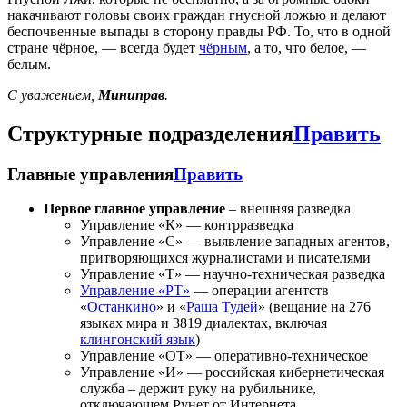
накачивают головы своих граждан гнусной ложью и делают
беспочвенные выпады в сторону правды РФ. То, что в одной
стране чёрное, — всегда будет
чёрным
, а то, что белое, —
белым.
С уважением,
Миниправ
.
Структурные подразделения
Править
Главные управления
Править
Первое главное управление
– внешняя разведка
Управление «К» — контрразведка
Управление «С» — выявление западных агентов,
притворяющихся журналистами и писателями
Управление «Т» — научно-техническая разведка
Управление «РТ»
— операции агентств
«
Останкино
» и «
Раша Тудей
» (вещание на 276
языках мира и 3819 диалектах, включая
клингонский язык
)
Управление «ОТ» — оперативно-техническое
Управление «И» — российская кибернетическая
служба – держит руку на рубильнике,
отключающем Рунет от Интернета