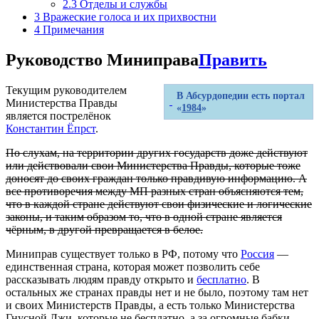
2.3
Отделы и службы
3
Вражеские голоса и их прихвостни
4
Примечания
Руководство Миниправа
Править
Текущим руководителем
В Абсурдопедии есть портал
Министерства Правды
«
1984
»
является пострелёнок
Константин Ёпрст
.
По слухам, на территории других государств доже действуют
или действовали свои Министерства Правды, которые тоже
доносят до своих граждан только правдивую информацию. А
все противоречия между МП разных стран объясняются тем,
что в каждой стране действуют свои физические и логические
законы, и таким образом то, что в одной стране является
чёрным, в другой превращается в белое.
Миниправ существует только в РФ, потому что
Россия
—
единственная страна, которая может позволить себе
рассказывать людям правду открыто и
бесплатно
. В
остальных же странах правды нет и не было, поэтому там нет
и своих Министерств Правды, а есть только Министерства
Гнусной Лжи, которые не бесплатно, а за огромные бабки