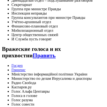
Двенадцатый отдел – подслушивание разговоров
Секретариат
Группа при министре Правды
Инспекция неправды
Группа консультантов при министре Правды
Учётно-архивный отдел
Финансово-плановый отдел
Мобилизационный отдел
Центр общественных связей
И Служба пусть говорят
Вражеские голоса и их
прихвостни
Править
Госдеп
Гринпис
Міністерство інформаційної політики України
Министерство по делам Иерусалима и диаспоры
Радио Свобода
Каспаров.ру
Голос Альфа Центавры
Голоса в голове
Голос разума
Голос совести