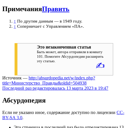
Примечания
Править
↑
По другим данным — в 1949 году.
↑
Соперничает с Управлением «ПА».
Это незаконченная статья
Быть может, автора отправили в комнату
101. Помогите Абсурдопедии расширить
эту статью.
✍
Источник —
http://absurdopedia.net/w/index.php?
title=Министерство_Правды&oldid=504938
Последний раз редактировалась 13 марта 2023 в 19:47
Абсурдопедия
Если не указано иное, содержание доступно по лицензии
CC-
BY-SA 3.0
.
Эта страница в последний раз была отредактирована 13