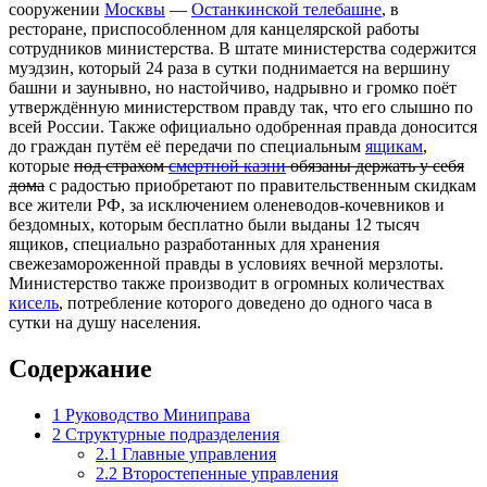
сооружении
Москвы
—
Останкинской телебашне
, в
ресторане, приспособленном для канцелярской работы
сотрудников министерства. В штате министерства содержится
муэдзин, который 24 раза в сутки поднимается на вершину
башни и заунывно, но настойчиво, надрывно и громко поёт
утверждённую министерством правду так, что его слышно по
всей России. Также официально одобренная правда доносится
до граждан путём её передачи по специальным
ящикам
,
которые
под страхом
смертной казни
обязаны держать у себя
дома
c радостью приобретают по правительственным скидкам
все жители РФ, за исключением оленеводов-кочевников и
бездомных, которым бесплатно были выданы 12 тысяч
ящиков, специально разработанных для хранения
свежезамороженной правды в условиях вечной мерзлоты.
Министерство также производит в огромных количествах
кисель
, потребление которого доведено до одного часа в
сутки на душу населения.
Содержание
1
Руководство Миниправа
2
Структурные подразделения
2.1
Главные управления
2.2
Второстепенные управления