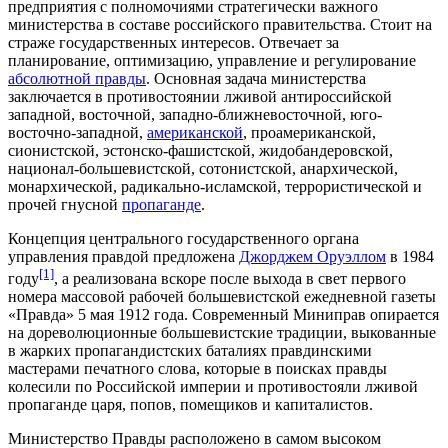
предприятия с полномочиями стратегически важного
министерства в составе российского правительства. Стоит на
страже государственных интересов. Отвечает за
планирование, оптимизацию, управление и регулирование
абсолютной правды
. Основная задача министерства
заключается в противостоянии лживой антироссийской
западной, восточной, западно-ближневосточной, юго-
восточно-западной,
американской
, проамериканской,
сионистской, эстонско-фашистской, жидобандеровской,
национал-большевистской, сотонистской, анархической,
монархической, радикально-исламской, террористической и
прочей гнусной
пропаганде
.
Концепция центрального государственного органа
управления правдой предложена
Джорджем Оруэллом
в 1984
[1]
году
, а реализована вскоре после выхода в свет первого
номера массовой рабочей большевистской ежедневной газеты
«Правда» 5 мая 1912 года. Современный Миниправ опирается
на дореволюционные большевистские традиции, выкованные
в жарких пропагандистских баталиях правдинскими
мастерами печатного слова, которые в поисках правды
колесили по Российской империи и противостояли лживой
пропаганде царя, попов, помещиков и капиталистов.
Министерство Правды расположено в самом высоком