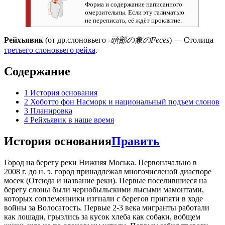
Форма и содержание написанного
омерзительны. Если эту галиматью
не переписать, её ждёт проклятие.
Рейхъявик
(от др.слоновьего -
頭部の象のFeces
) — Столица
третьего слоновьего рейха
.
Содержание
1
История основания
2
Хоботто фон Насморк и национальный подъем слонов
3
Планировка
4
Рейхъявик в наше время
История основания
Править
Город на берегу реки Нижняя Моська. Первоначально в
2008 г. до н. э. город принадлежал многочисленой диаспоре
мосек (Отсюда и название реки). Первые поселившиеся на
берегу слоны были чернобыльскими лысыми мамонтами,
которых соплеменники изгнали с берегов припяти в ходе
войны за Волосатость. Первые 2-3 века мигранты работали
как лошади, грызлись за кусок хлеба как собаки, вобщем