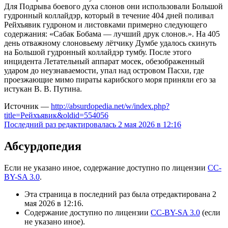
Для Подрыва боевого духа слонов они использовали Большой
гудронный коллайдэр, который в течение 404 дней поливал
Рейхъявик гудроном и листовками примерно следующего
содержания: «Сабак Бобама — лучший друк слонов.». На 405
день отважному слоновьему лётчику Думбе удалось скинуть
на Большой гудронный коллайдэр тумбу. После этого
инцидента Летательный аппарат мосек, обезображенный
ударом до неузнаваемости, упал над островом Пасхи, где
проезжающие мимо пираты карибского моря приняли его за
истукан В. В. Путина.
Источник —
http://absurdopedia.net/w/index.php?
title=Рейхъявик&oldid=554056
Последний раз редактировалась 2 мая 2026 в 12:16
Абсурдопедия
Если не указано иное, содержание доступно по лицензии
CC-
BY-SA 3.0
.
Эта страница в последний раз была отредактирована 2
мая 2026 в 12:16.
Содержание доступно по лицензии
CC-BY-SA 3.0
(если
не указано иное).