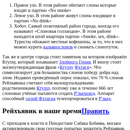
Правое ухо. В этом районе обитают слоны которые
входят в партию «No smoke»
Левое ухо. В этом районе живут слоны входящие в
партию «No drink»
Хобот. Самый позитивный район города, иногда его
называют «Слоновья голландия». В этом районе
находится штаб квартира партии «Smoke, sex, drink».
Туристы обожают местные кофешопы, за то, что в них
можно курить
кальянослонов
и снимать слонотуток.
Так же в центре города стоит памятник на котором изображён
Ктулху, который зохавывает
Злобного Гения
. И внизу стоит
жизнеутверждающая фраза «
Ктулху
Фхтагн
». Что
символизирует для большинства слонов победу добра над
злом. Недавно проведённый опрос показал, что 70 % слонов
Рейхъявика считают себя малощупальцевыми
родственниками
Ктулху
, поэтому уже в течение 666 лет
слоновьи учёные пытаются создать
Р'льехоход
. Аппарат
способный
силой Фхтагна
телепортироваться в
Р'льех
.
Рейхъявик в наше время
Править
С приходом к власти в Пиндостане Сабака Бобамы, моськи
активизировали свои гнусные попытки захватить Рейхъявик.