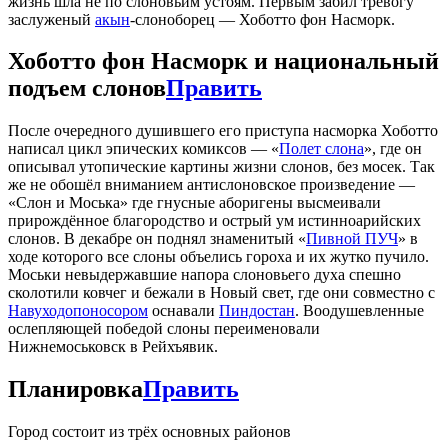
жизнь шла не по слоновьим устоям. Первым забил тревогу
заслуженый
акын
-слоноборец — Хоботто фон Насморк.
Хоботто фон Насморк и национальный
подъем слонов
Править
После очередного душившего его приступа насморка Хоботто
написал цикл эпических комиксов — «
Полет слона
», где он
описывал утопические картины жизни слонов, без мосек. Так
же не обошёл вниманием антислоновское произведение —
«Слон и Моська» где гнусные аборигены высмеивали
прирождённое благородство и острый ум истинноарийских
слонов. В декабре он поднял знаменитый «
Пивной ПУЧ
» в
ходе которого все слоны объелись гороха и их жутко пучило.
Моськи невыдержавшие напора слоновьего духа спешно
сколотили ковчег и бежали в Новый свет, где они совместно с
Навуходопоносором
оснавали
Пиндостан
. Воодушевленные
ослепляющей победой слоны переименовали
Нижнемоськовск в Рейхъявик.
Планировка
Править
Город состоит из трёх основных районов