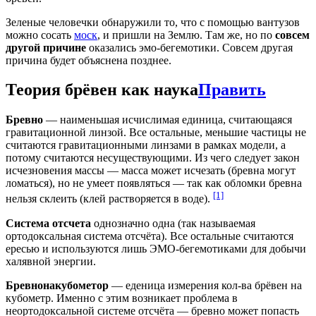
Зеленые человечки обнаружили то, что с помощью вантузов
можно сосать
моск
, и пришли на Землю. Там же, но по
совсем
другой причине
оказались эмо-бегемотики. Совсем другая
причина будет объяснена позднее.
Теория брёвен как наука
Править
Бревно
— наименьшая исчислимая единица, считающаяся
гравитационной линзой. Все остальные, меньшие частицы не
считаются гравитационными линзами в рамках модели, а
потому считаются несуществующими. Из чего следует закон
исчезновения массы — масса может исчезать (бревна могут
ломаться), но не умеет появляться — так как обломки бревна
[1]
нельзя склеить (клей растворяется в воде).
Система отсчета
однозначно одна (так называемая
ортодоксальная система отсчёта). Все остальные считаются
ересью и используются лишь ЭМО-бегемотиками для добычи
халявной энергии.
Бревнонакубометор
— еденица измерения кол-ва брёвен на
кубометр. Именно с этим возникает проблема в
неортодоксальной системе отсчёта — бревно может попасть