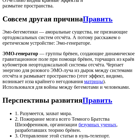
Отчетливо видны краевые эффекты и
размытие пространства.
Совсем другая причина
Править
Эмо-бегемотики — аморальные существа, не признающие
ортодоксальных систем отсчёта. А потому расскажем о
еретическом устройстве: Эмо-генераторе.
ЭМО-генератор
— группы брёвен, создающие динамическое
гравитационное поле при помощи брёвен, торчащих из краёв
кубометров неортодоксальной системы отсчёта. Черпает
энергию для розового ЭМО-луча из дырок между системами
отсчёта и размывает пространство (этот эффект, видимо,
возникает изза крайнего негодования
матрицы
).
Использовался для войны между бегемотами и человеками.
Перспективы развития
Править
1. Разумеется, захват мира.
2. Пожирание мозга всего Темного Братства
Шизофреников, организации
безумных ученых
,
разработавших теорию брёвен.
3. Отправление этой статьи в нуль-телепорт.