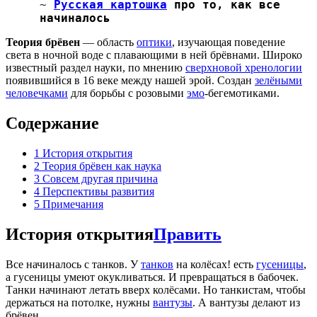
~
Русская картошка
про то, как все
начиналось
Теория брёвен
— область
оптики
, изучающая поведение
света в ночной воде с плавающими в ней брёвнами. Широко
известный раздел науки, по мнению
сверхновой хренологии
появившийся в 16 веке между нашей эрой. Создан
зелёными
человечками
для борьбы с розовыми
эмо
-бегемотиками.
Содержание
1
История открытия
2
Теория брёвен как наука
3
Совсем другая причина
4
Перспективы развития
5
Примечания
История открытия
Править
Все начиналось с танков. У
танков
на колёсах! есть
гусеницы
,
а гусеницы умеют окукливаться. И превращаться в бабочек.
Танки начинают летать вверх колёсами. Но танкистам, чтобы
держаться на потолке, нужны
вантузы
. А вантузы делают из
брёвен.