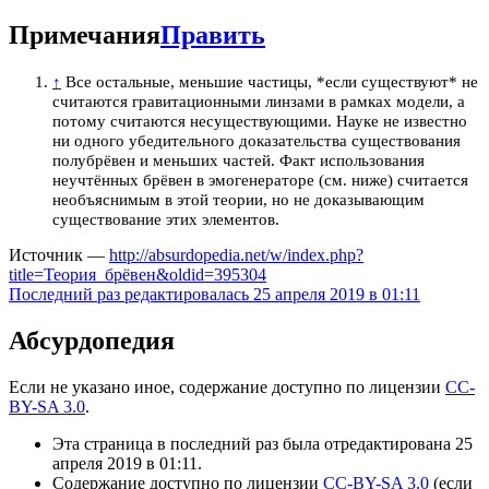
Примечания
Править
↑
Все остальные, меньшие частицы, *если существуют* не
считаются гравитационными линзами в рамках модели, а
потому считаются несуществующими. Науке не известно
ни одного убедительного доказательства существования
полубрёвен и меньших частей. Факт использования
неучтённых брёвен в эмогенераторе (см. ниже) считается
необъяснимым в этой теории, но не доказывающим
существование этих элементов.
Источник —
http://absurdopedia.net/w/index.php?
title=Теория_брёвен&oldid=395304
Последний раз редактировалась 25 апреля 2019 в 01:11
Абсурдопедия
Если не указано иное, содержание доступно по лицензии
CC-
BY-SA 3.0
.
Эта страница в последний раз была отредактирована 25
апреля 2019 в 01:11.
Содержание доступно по лицензии
CC-BY-SA 3.0
(если