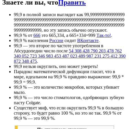
Знаете ли вы, что
Править
99,9 в полной записи выглядит как 99,999
999
999
999
999
999
999
999
999
999
999
999
999
999
999
999
999
999
999
999
999
999
999
999
999
999
999
999
999
999
999
999
999
999
999
999
999
999
999
999
999, но эту запись обычно опускают.
99,9 % от
666
это 665,334, а 665+334=999
Так-то!
.
99,9 % населения
России
сидит
ВКонтакте
.
99,9 — это второе по частоте употребления в
Абсурдопедии число после
54 308 428 790 203 478 762
340 052 723 346 983 453 487 023 489 987 231 275 412 390
872 348 475
.
99,9 нельзя округлить, оно может умереть!
Парадокс математической дифункции гласит, что в
мире, идеальном на 99,9 % правдиво выражение: 99,9 *
99,9 = 99,9.
99,9 % — это количество микробов, которых убивает
мыло.
99,9 % — это число стоматологов, одобряющих зубную
пасту Colgate.
Существует миф, что если округлить 99,9 % в большую
сторону, то будет равно 100 %, но это не так. 99,9 % от
99,9 % — это 99,9 %.