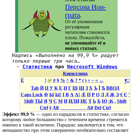
Персона Нон-
грата
.
От её упоминания
регулярным
читателям становится
плохо. Пожалуйста,
не упоминайте её в
новых статьях
.
Надпись «Выполнено на 99,9 %» радует
только первые три часа…
~
Статистика
про
Necrosoft Windows
Кириллица
Ё
!
@
#
$
%
^
&
?
*
(
)
+
−
=
←
□
‽
Tab
Й
Ц
У
К
Е
Н
Г
Ш
Щ
З
Х
Ъ
Ї
Ѣ
ВВОД
Caps Lock
Ф
Ы
Ы!
І
В
А
А!
Ǽ
П
Р
О
Л
Д
Ж
Э
€
Є
'
Shift
ТЫ
Я
Ч
С
М
И
ИЛИ
НЕ
Т
Ь
Б
Ю
:K
.
Shift
Ctrl
ÿ
Alt
___________
Alt
Del
Ctrl
Эффект 99,9 %
— один из парадоксов в статистике, согласно
которому любое большинство с течением времени стремится
именно к такой величине. Парадокс заключается в том, что
меньшинство при этом совершенно необязательно составляет