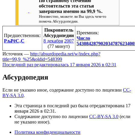
По странному стечению
обстоятельств эта статья
завершена именно на
99,9 %
.
Неизвестно, можете ли Вы здесь чем-то
помочь Абсурдопедии.
Покровитель
Преемник:
Предшественник:
Абсурдопедии
Число
РљРёС‚С
8 декабря
2007
543084287902034787623400
(77 минут)
Источник —
http://absurdopedia.net/w/index.php?
title=99,9_%25&oldid=548399
Последний раз редактировалась 17 января 2026 в 02:31
Абсурдопедия
Если не указано иное, содержание доступно по лицензии
CC-
BY-SA 3.0
.
Эта страница в последний раз была отредактирована 17
января 2026 в 02:31.
Содержание доступно по лицензии
CC-BY-SA 3.0
(если
не указано иное).
Политика конфиденциальности